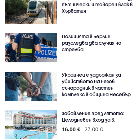
пътнически и товарен влак в
Хърватия
Полицията в Берлин
разследва два случая на
стрелба
Украинец е задържан за
убийството на негов
сънародник в частен
комплекс в община Несебър
Забавление през лятото:
Целодневен вход за в..
16.00 €
27.00 €