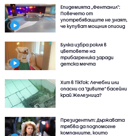
Епидемията „Фентанил”:
Повечето от
употребяващите не знаят,
че купуват мощния опиоид
Булка избра рокля в
цветовете на
трибагреника заради
детска мечта
Хит в TikTok: Лечебни или
опасни са "дивите" басейни
край Железница?
Президентът: Държавата
трябва да подпомогне
компаниите, които