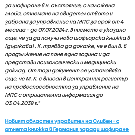
за шофиране в н. състояние, с наложена
глоба, отнемане на свидетелството и
забрана за управление на МПС за срок от 4
месеца – до 07.07.2024 г. В писмото е указано
още, че за да получи нова шофьорска книжка в
[държава] , К. трябва да докаже, че е бил в. в
продължение на поне една година и да
представи психологически и медицински
доклад. От този документ се установява
още, че М. К. е вписан в Централния регистър
на правоспособността за управление на
МПС с отрицателна информация до
03.04.2039 г."
Новият областен управител на Сливен - с
отнета книжка в Германия заради шофиране