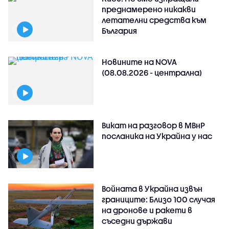
преднамерено никакви
летателни средства към
България
Новините на NOVA
(08.08.2026 - централна)
Викат на разговор в МВнР
посланика на Украйна у нас
Войната в Украйна извън
границите: Близо 100 случая
на дронове и ракети в
съседни държави