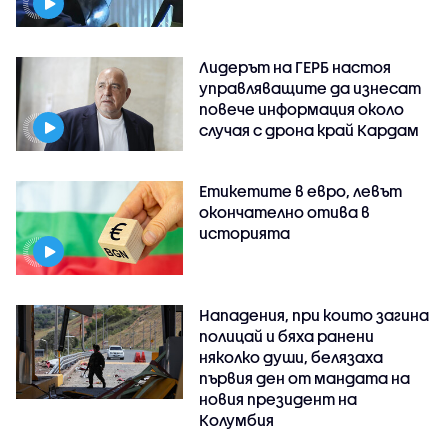
Лидерът на ГЕРБ настоя
управляващите да изнесат
повече информация около
случая с дрона край Кардам
Етикетите в евро, левът
окончателно отива в
историята
Нападения, при които загина
полицай и бяха ранени
няколко души, белязаха
първия ден от мандата на
новия президент на
Колумбия