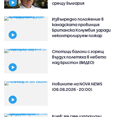
срещу България
Извънредно положение в
канадската провинция
Британска Колумбия заради
неконтролируем пожар
Стотици балони с горещ
въздух полетяха в небето
над Бристол (ВИДЕО)
Новините на NOVA NEWS
(08.08.2026 - 20:00)
Киев: Не сме изпращали