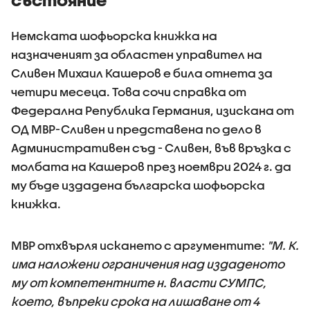
Немската шофьорска книжка на
назначеният за областен управител на
Сливен Михаил Кашеров е била отнета за
четири месеца. Това сочи справка от
Федерална Република Германия, изискана от
ОД МВР-Сливен и представена по дело в
Административен съд - Сливен, във връзка с
молбата на Кашеров през ноември 2024 г. да
му бъде издадена българска шофьорска
книжка.
МВР отхвърля искането с аргументите:
"М. К.
има наложени ограничения над издаденото
му от компетентните н. власти СУМПС,
което, въпреки срока на лишаване от 4