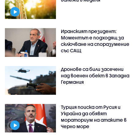
Иранският президент:
Моментът е подходящ за
сключване на споразумение
със САЩ
Дронове са били засечени
над военен обект в Западна
Германия
Турция поиска от Русия и
Украйна да обявят
мораториум на атаките в
Черно море