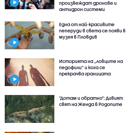
произвеждат дронове и
антидрон системи
Една от най-красивите
пеперуди в света се появи в
музея в Пловдив
Историята на „ловците на
педофили” и кога се
прекрачва границата
"Дотам и обратно": Дивият
свят на Женда в Родопите