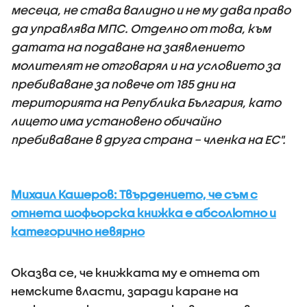
месеца, не става валидно и не му дава право
да управлява МПС. Отделно от това, към
датата на подаване на заявлението
молителят не отговарял и на условието за
пребиваване за повече от 185 дни на
територията на Република България, като
лицето има установено обичайно
пребиваване в друга страна – членка на ЕС".
Михаил Кашеров: Твърдението, че съм с
отнета шофьорска книжка е абсолютно и
категорично невярно
Оказва се, че книжката му е отнета от
немските власти, заради каране на