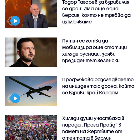
Тодор Тагарев за взривилия
се дрон: Има още една
версия, която не трябва да
изключваме
Путин се готви да
мобилизира още стотици
хиляди руснаци, заяви
президентът Зеленски
Продължава разследването
на инцидента с дрона, който
се взриви край Кардам
Хиляди души участваха в
парада „Прага Прайд“ в
памет на жертвите от
атентата в Берлин