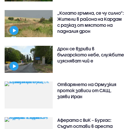
„Когато гръмна, се чу силно“:
Жители в района на Кардам
с разказ от мястото на
падналия дрон
Дрон се взриви в
българското небе, службите
изясняват чий е
Отварянето на Ормузкия
проток зависи от САЩ,
заяви Иран
Аферата с ВиК – Бургас:
Съдът остави в ареста