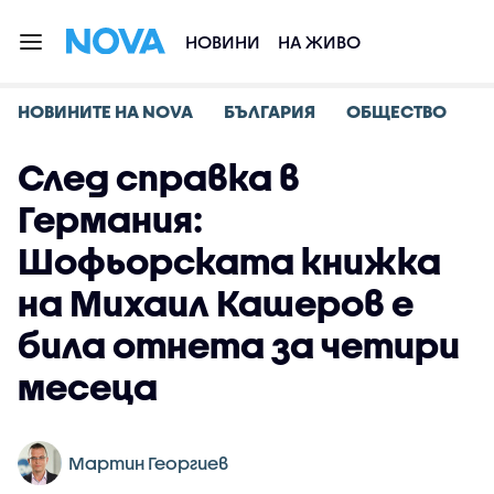
НОВИНИ
НА ЖИВО
НОВИНИТЕ НА NOVA
БЪЛГАРИЯ
ОБЩЕСТВО
След справка в
Германия:
Шофьорската книжка
на Михаил Кашеров е
била отнета за четири
месеца
Мартин Георгиев