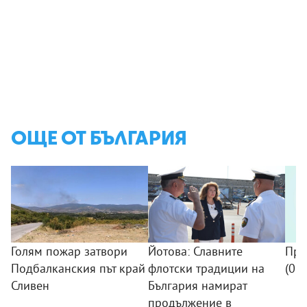
ОЩЕ ОТ БЪЛГАРИЯ
Голям пожар затвори
Йотова: Славните
Про
Подбалканския път край
флотски традиции на
(09
Сливен
България намират
продължение в