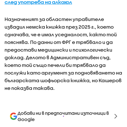
след употреба на алкохол
Назначеният за областен управителе
извадил немска книжка през 2025 г., което
означава, че е имал уседналост, както той
пояснява. По данни от ФРГ е трябвало и да
предостави медицински и психологически
доклад. Делото в Административен съд,
което той също печели би трябвало да
послужи като аргумент за подновяването на
българската шофьорска книжка, но Кашеров
не показва такава.
Добави ни в предпочитани източници в
Google