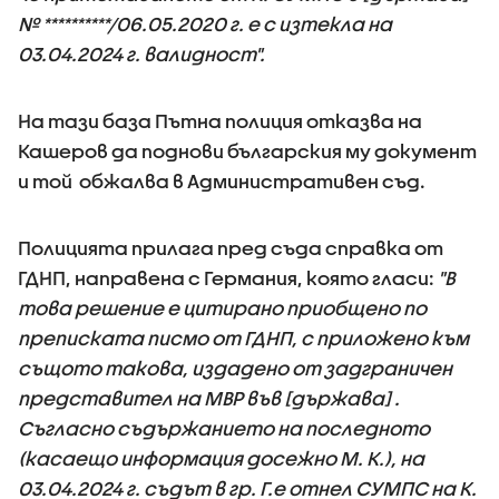
№ **********/06.05.2020 г. е с изтекла на
03.04.2024 г. валидност".
На тази база Пътна полиция отказва на
Кашеров да поднови българския му документ
и той обжалва в Административен съд.
Полицията прилага пред съда справка от
ГДНП, направена с Германия, която гласи:
"В
това решение е цитирано приобщено по
преписката писмо от ГДНП, с приложено към
същото такова, издадено от задграничен
представител на МВР във [държава] .
Съгласно съдържанието на последното
(касаещо информация досежно М. К.), на
03.04.2024 г. съдът в гр. Г.е отнел СУМПС на К.