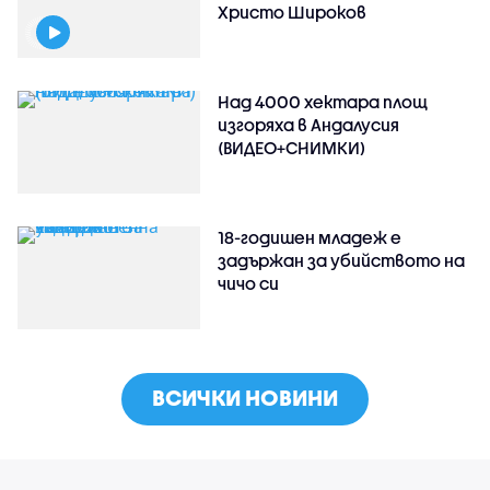
Христо Широков
Над 4000 хектара площ
изгоряха в Андалусия
(ВИДЕО+СНИМКИ)
18-годишен младеж е
задържан за убийството на
чичо си
ВСИЧКИ НОВИНИ