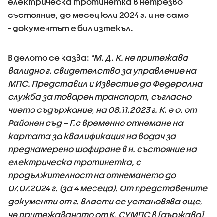
електрическа тротинетка в нетрезво
състояние, до месец юли 2024 г. и не само
- документът е бил изтекъл.
В делото се казва:
"М. Д. К. не притежава
валидно г. свидетелство за управление на
МПС. Представил и Известие до Федерална
служба за товарен транспорт, съгласно
чието съдържание, на 08.11.2023 г. К. е о. от
Районен съд – Г.с временно отнемане на
картата за квалификация на водач за
преднамерено шофиране в н. състояние на
електрическа тротинетка, с
продължителност на отнемането до
07.07.2024 г. (за 4 месеца). От представените
документи от г. власти се установява още,
че притежаваното от К. СУМПС в [държава]