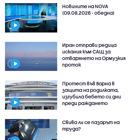
Новините на NOVA
(09.08.2026 - обедна)
Иран отправи редица
искания към САЩ за
отварянето на Ормузкия
проток
Протест във Варна в
защита на родилката,
изгубила бебето си дни
преди раждането
Свива ли се пазарът на
труда?