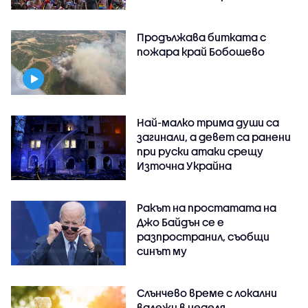
Продължава битката с
пожара край Бобошево
Най-малко трима души са
загинали, а девет са ранени
при руски атаки срещу
Източна Украйна
Ракът на простатата на
Джо Байдън се е
разпространил, съобщи
синът му
Слънчево време с локални
валежи в неделя