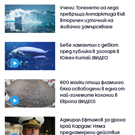
Учени: Топенето на леда
превръща Антарктида във
вторичен източник на
живачно замърсяване
Бебе ламантин с дебют
пред публика в зоопарк в
Южен Китай (ВИДЕО
600 малки птици фламинго
бяха освободени в една от
най-големите колонии в
Европа (ВИДЕО)
Адмирал Ефтимов за дрона
край Кардам: Няма
преднамерени действия