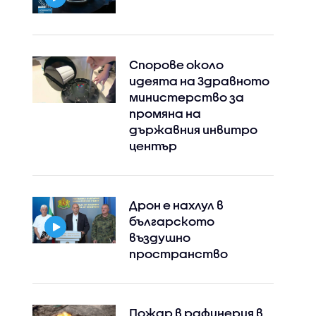
Спорове около
идеята на Здравното
министерство за
промяна на
държавния инвитро
център
Дрон е нахлул в
българското
въздушно
пространство
Пожар в рафинерия в