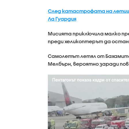
След катастрофата на летище 
Ла Гуардия
Мисията приключила малко пре
преди хеликоптерът да остане
Самолетът летял от Бахамите
Мелбърн, вероятно заради пов