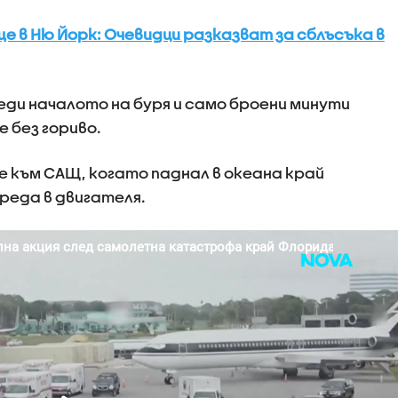
в Ню Йорк: Очевидци разказват за сблъсъка в
ди началото на буря и само броени минути
 без гориво.
 към САЩ, когато паднал в океана край
реда в двигателя.