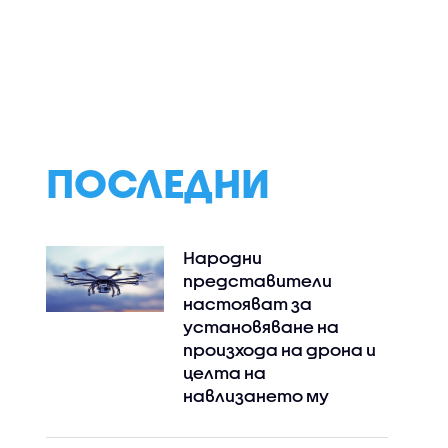
Властите в САЩ
Четирима мъже 
атвори
разследват
намушкани в це
гасенето
инцидент с
на Лондон,
 два
хеликоптера на
задържана е же
а
Тръмп и пътнически
(ВИДЕО)
МКИ)
самолет
ПОСЛЕДНИ
Народни
представители
настояват за
установяване на
произхода на дрона и
целта на
навлизането му