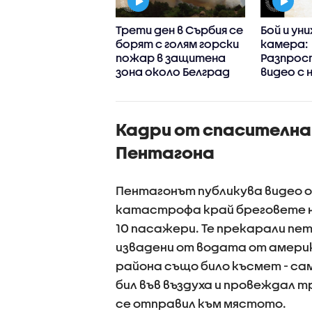
с трябваше да е
Трети ден в Сърбия се
Бой и ун
т на сватбата
борят с голям горски
камера:
Близки на
пожар в защитена
Разпрос
налата в
зона около Белград
видео с 
строфа Даяна
непълно
т арест за
Радомир
ор на тир
Кадри от спасителна
Пентагона
Пентагонът публикува видео 
катастрофа край бреговете на 
10 пасажери. Те прекарали пет
извадени от водата от амери
района също било късмет - са
бил във въздуха и провеждал т
се отправил към мястото.