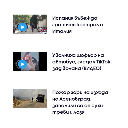
Испания въвежда
граничен контрол с
Италия
Уволниха шофьор на
автобус, гледал TikTok
зад волана (ВИДЕО)
Пожар гори на изхода
на Асеновград,
запалили са се сухи
треви и лозя
Instagram
Facebook