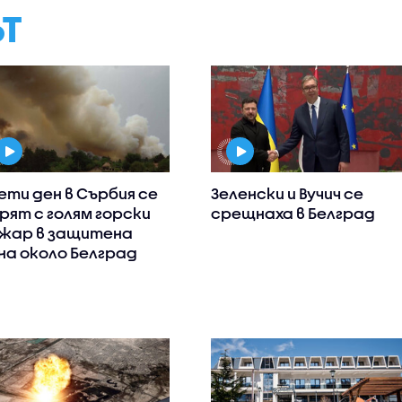
ЪТ
ети ден в Сърбия се
Зеленски и Вучич се
рят с голям горски
срещнаха в Белград
жар в защитена
на около Белград