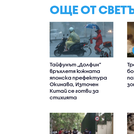
ОЩЕ ОТ СВЕТ
Тайфунът „Долфин”
Тр
връхлетя южната
бо
японска префектура
по
Окинава, Източен
зо
Китай се готви за
стихията