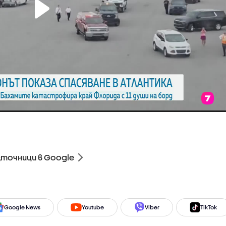
зточници в Google
Google News
Youtube
Viber
TikTok