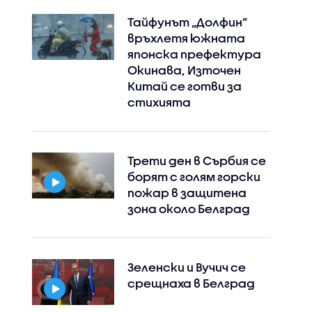
Тайфунът „Долфин”
връхлетя южната
японска префектура
Окинава, Източен
Китай се готви за
стихията
Трети ден в Сърбия се
борят с голям горски
пожар в защитена
зона около Белград
Зеленски и Вучич се
срещнаха в Белград