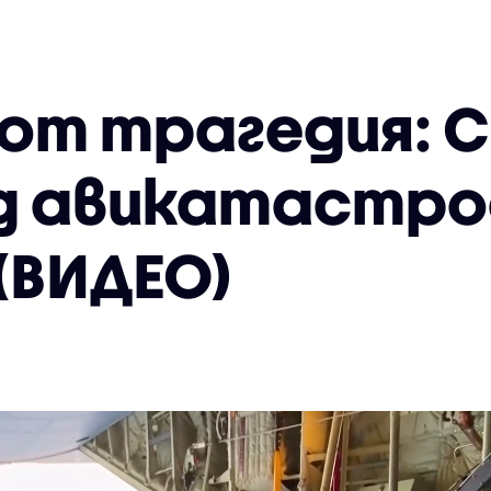
от трагедия: С
д авикатастро
(ВИДЕО)