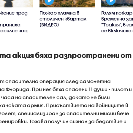
ижение пред
Пожар пламна в
Голям пожар
столичен квартал
временно з
траниха
(ВИДЕО)
"Тракия", в 
насилие над
се включиха
летен в
хеликоптер
(ВИДЕО+СНИ
та акция бяха разпространени от
от спасителна операция след самолетна
Флорида. При нея бяха спасени 11 души - пилот и
 часа на спасителен сал, докато не били
канската армия. Присъствието на войниците в
молет, специализиран за спасителни мисии вече
ренировки. Тогава получил сигнал за бедствие и