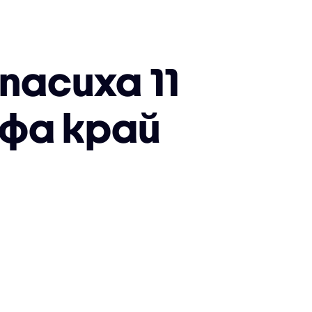
пасиха 11
фа край