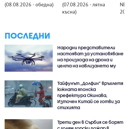
(08.08.2026 - обедна)
(07.08.2026 - лятна
NEW
късна)
20:
ПОСЛЕДНИ
Народни представители
настояват за установяване
на произхода на дрона и
целта на навлизането му
Тайфунът „Долфин” връхлетя
южната японска
префектура Окинава,
Източен Китай се готви за
стихията
Трети ден в Сърбия се борят
с голям горски пожар в