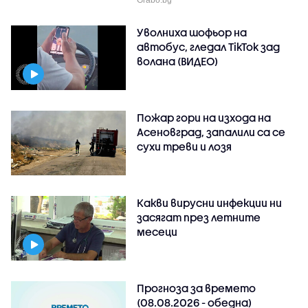
Уволниха шофьор на
автобус, гледал TikTok зад
волана (ВИДЕО)
Пожар гори на изхода на
Асеновград, запалили са се
сухи треви и лозя
Какви вирусни инфекции ни
засягат през летните
месеци
Прогноза за времето
(08.08.2026 - обедна)