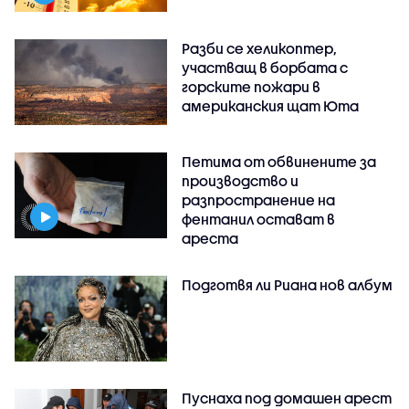
Разби се хеликоптер,
участващ в борбата с
горските пожари в
американския щат Юта
Петима от обвинените за
производство и
разпространение на
фентанил остават в
ареста
Подготвя ли Риана нов албум
Пуснаха под домашен арест