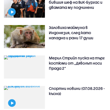
бившия шеф на ВиК-Бургас и
двамата му подчинени
Заловиха маймуна в
Индонезия, след като
нападна и рани 17 души
Мерил Стрийп пуска на търг
костюми от „Дяволът носи
Прада 2“
Спортни новини (07.08.2026 -
късна)