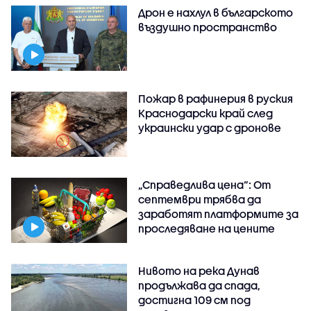
Дрон е нахлул в българското
въздушно пространство
Пожар в рафинерия в руския
Краснодарски край след
украински удар с дронове
„Справедлива цена“: От
септември трябва да
заработят платформите за
проследяване на цените
Нивото на река Дунав
продължава да спада,
достигна 109 см под