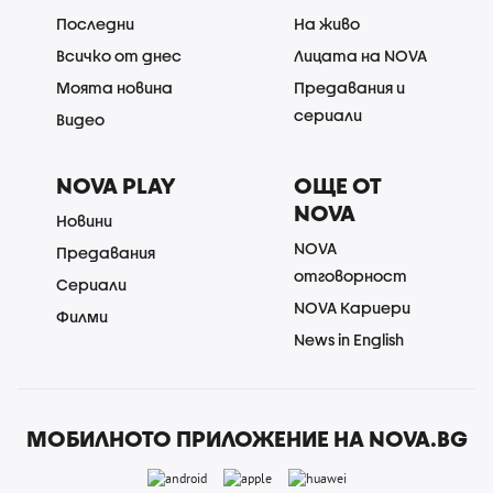
Последни
На живо
Всичко от днес
Лицата на NOVA
Моята новина
Предавания и
сериали
Видео
NOVA PLAY
ОЩЕ ОТ
NOVA
Новини
NOVA
Предавания
отговорност
Сериали
NOVA Кариери
Филми
News in English
МОБИЛНОТО ПРИЛОЖЕНИЕ НА NOVA.BG