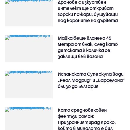
Дронове с изкуствен
интелект ще откриват
горски пожари, бушуващи
под короните на дървета
Майка беше влачена 45
метра от влак, след като
детската ѝ количка се
заклещи във вагона
Испанската Суперкупа води
„Реал Мадрид“ и „Барселона“
близо до България
Като средновековен
фентъзи роман:
Призрачният град Крако,
който в миналото е бил