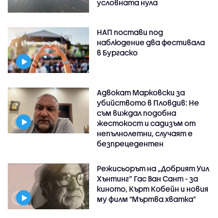
условната нула
НАП постави под
наблюдение два фестивала
в Бургаско
Адвокат Марковски за
убийството в Пловдив: Не
съм виждал подобна
жестокост и садизъм от
непълнолетни, случаят е
безпрецедентен
Режисьорът на „Добрият Уил
Хънтинг“ Гас Ван Сант - за
киното, Кърт Кобейн и новия
му филм "Мъртва хватка"