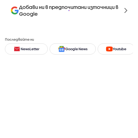
Добави ни в предпочитани източници в
Google
Последвайте ни
NewsLetter
Google News
Youtube