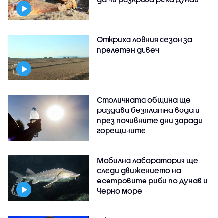
Откриха ловния сезон за
прелетен дивеч
Столичната община ще
раздава безплатна вода и
през почивните дни заради
горещините
Мобилна лаборатория ще
следи движението на
есетровите риби по Дунав и
Черно море