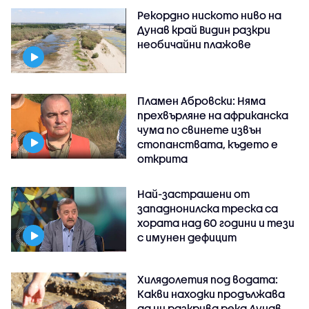
Рекордно ниското ниво на
Дунав край Видин разкри
необичайни плажове
Пламен Абровски: Няма
прехвърляне на африканска
чума по свинете извън
стопанствата, където е
открита
Най-застрашени от
западнонилска треска са
хората над 60 години и тези
с имунен дефицит
Хилядолетия под водата:
Какви находки продължава
да ни разкрива река Дунав