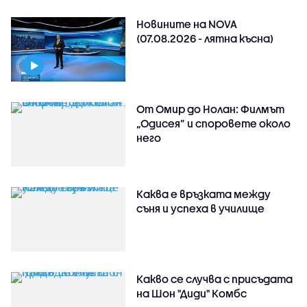
Новините на NOVA
(07.08.2026 - лятна късна)
От Омир до Нолан: Филмът
„Одисея” и споровете около
него
Каква е връзката между
съня и успеха в училище
Какво се случва с присъдата
на Шон "Диди" Комбс