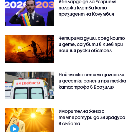
Абелардо де ла Есприеля
положи клетва като
президент на Колумбия
Четирима души, сред които
и дете, са убити в Киев при
нощния руски обстрел
Най-малко петима загинали
и десетки ранени при тежка
катастрофа в Бразилия
Уморителна жега с
температури до 38 градуса
в събота