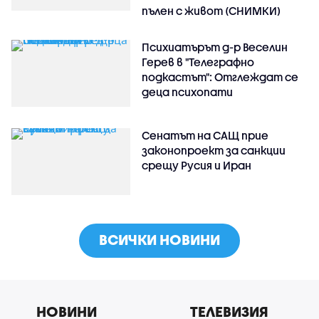
пълен с живот (СНИМКИ)
Психиатърът д-р Веселин
Герев в "Телеграфно
подкастът": Отглеждат се
деца психопати
Сенатът на САЩ прие
законопроект за санкции
срещу Русия и Иран
ВСИЧКИ НОВИНИ
НОВИНИ
ТЕЛЕВИЗИЯ