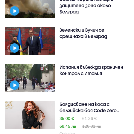
защитена зона около
Белград
Зеленски и Вучич се
срещнаха в Белград
Испания въвежда граничен
контрол с Италия
Боядисване на коса с
белгийска боя Code Zero..
35.00 €
61.36 €
68.45 лв
120.01 лв
Grabo.bg