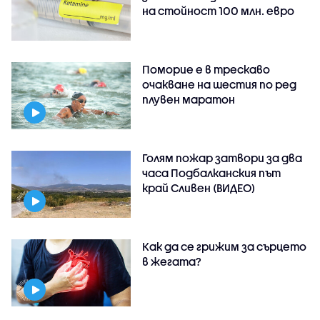
на стойност 100 млн. евро
Поморие е в трескаво
очакване на шестия по ред
плувен маратон
Голям пожар затвори за два
часа Подбалканския път
край Сливен (ВИДЕО)
Как да се грижим за сърцето
в жегата?