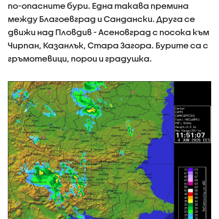
по-опасните бури. Една такава премина
между Благоевград и Сандански. Друга се
движи над Пловдив - Асеновград с посока към
Чирпан, Казанлък, Стара Загора. Бурите са с
гръмотевици, порои и градушка.