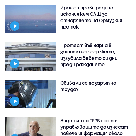
Иран отправи редица
искания към САЩ за
отварянето на Ормузкия
проток
Протест във Варна в
защита на родилката,
изгубила бебето си дни
преди раждането
Свива ли се пазарът на
труда?
Лидерът на ГЕРБ настоя
управляващите да изнесат
повече информация около