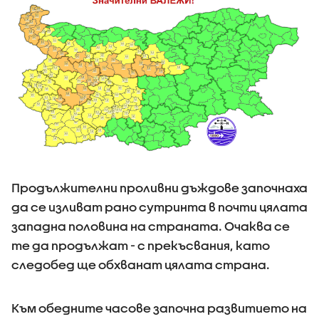
Продължителни проливни дъждове започнаха
да се изливат рано сутринта в почти цялата
западна половина на страната. Очаква се
те да продължат - с прекъсвания, като
следобед ще обхванат цялата страна.
Към обедните часове започна развитието на