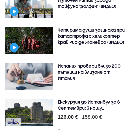
тайфуна "Долфин" (ВИДЕО)
Четирима души загинаха при
катастрофа с хеликоптер
край Рио де Жанейро (ВИДЕО)
Испания провери близо 200
пътници на влизане от
Италия
Екскурзия до Истанбул за 6
Септември: 3 нощу..
126.00 €
158.00 €