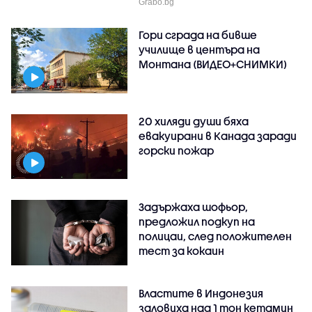
Grabo.bg
Гори сграда на бивше
училище в центъра на
Монтана (ВИДЕО+СНИМКИ)
20 хиляди души бяха
евакуирани в Канада заради
горски пожар
Задържаха шофьор,
предложил подкуп на
полицаи, след положителен
тест за кокаин
Властите в Индонезия
заловиха над 1 тон кетамин