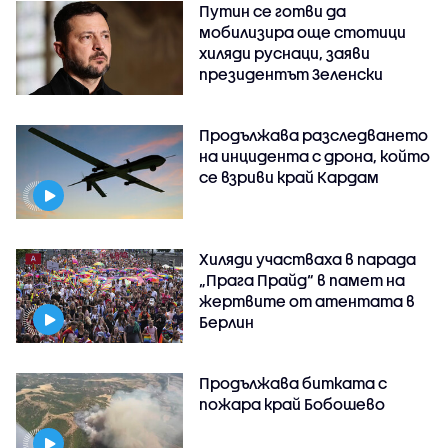
Путин се готви да
мобилизира още стотици
хиляди руснаци, заяви
президентът Зеленски
Продължава разследването
на инцидента с дрона, който
се взриви край Кардам
Хиляди участваха в парада
„Прага Прайд“ в памет на
жертвите от атентата в
Берлин
Продължава битката с
пожара край Бобошево