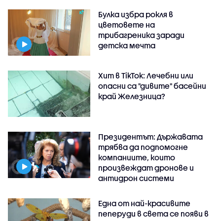
Булка избра рокля в
цветовете на
трибагреника заради
детска мечта
Хит в TikTok: Лечебни или
опасни са "дивите" басейни
край Железница?
Президентът: Държавата
трябва да подпомогне
компаниите, които
произвеждат дронове и
антидрон системи
Една от най-красивите
пеперуди в света се появи в