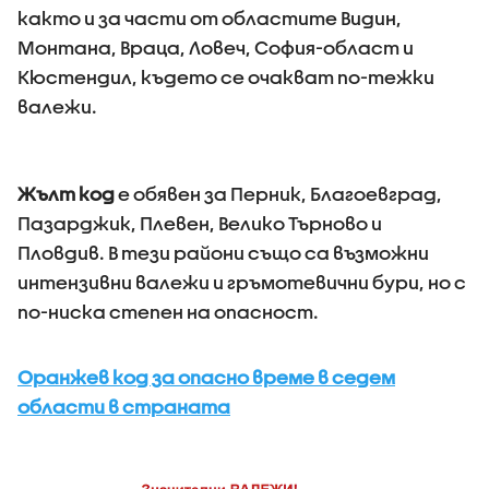
както и за части от областите Видин,
Монтана, Враца, Ловеч, София-област и
Кюстендил, където се очакват по-тежки
валежи.
Жълт код
е обявен за Перник, Благоевград,
Пазарджик, Плевен, Велико Търново и
Пловдив. В тези райони също са възможни
интензивни валежи и гръмотевични бури, но с
по-ниска степен на опасност.
Оранжев код за опасно време в седем
области в страната