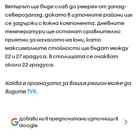
Вятърът ще бъде слаб до умерен от запад-
северозапад, докато в източните райони ще
се задържи с южна компонента. Дневните
температури ще останат сравнително
приятни за началото на юни, като
максималните стойности ще бъдат между
22 и 27 градуса. В столицата се очакват
около 22 градуса.
Каква е прогнозата за вашия регион може да
видите
ТУК
.
Добави ни в предпочитани източници в
Google