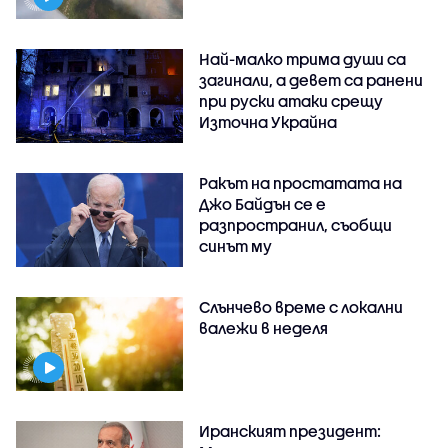
Най-малко трима души са
загинали, а девет са ранени
при руски атаки срещу
Източна Украйна
Ракът на простатата на
Джо Байдън се е
разпространил, съобщи
синът му
Слънчево време с локални
валежи в неделя
Иранският президент: