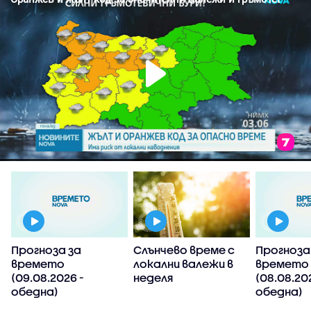
Прогноза за
Слънчево време с
Прогноза
времето
локални валежи в
времето
(09.08.2026 -
неделя
(08.08.20
обедна)
обедна)