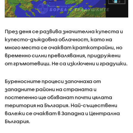
През деня се развива значителна купеста и
купесто-дъждовна облачност, като на
много места се очакват краткотрайни, но
временно силни превалявания, придружени
от гръмотевици. Не са изключени и градушки.
Буреносните процеси започнаха от
западните райони на страната и
постепенно ще обхванат почти цялата
територия на България. Най-съществени
валежи се очакват в Западна и Централна
България.