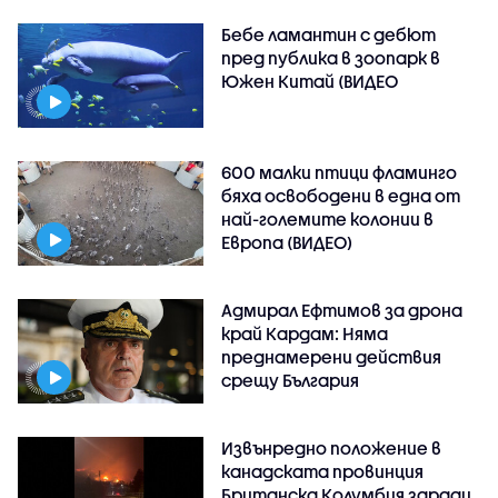
Бебе ламантин с дебют
пред публика в зоопарк в
Южен Китай (ВИДЕО
600 малки птици фламинго
бяха освободени в една от
най-големите колонии в
Европа (ВИДЕО)
Адмирал Ефтимов за дрона
край Кардам: Няма
преднамерени действия
срещу България
Извънредно положение в
канадската провинция
Британска Колумбия заради