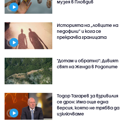
музея в Пловдив
Историята на „ловците на
педофили” и кога се
прекрачва границата
"Дотам и обратно": Дивият
свят на Женда в Родопите
Тодор Тагарев за взривилия
се дрон: Има още една
версия, която не трябва да
изключваме