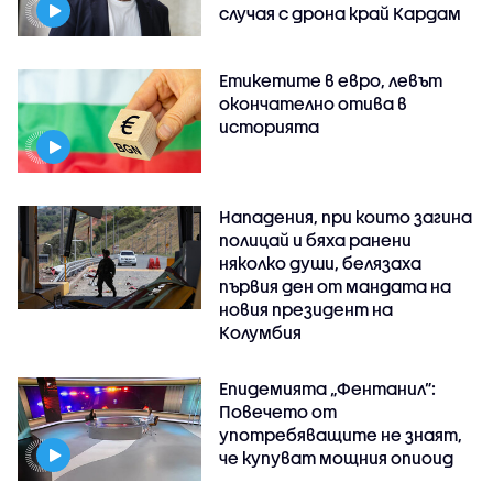
случая с дрона край Кардам
Етикетите в евро, левът
окончателно отива в
историята
Нападения, при които загина
полицай и бяха ранени
няколко души, белязаха
първия ден от мандата на
новия президент на
Колумбия
Епидемията „Фентанил”:
Повечето от
употребяващите не знаят,
че купуват мощния опиоид