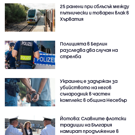
25 ранени при сблъсък между
пътнически и товарен влак в
Хърватия
Полицията в Берлин
разследва два случая на
стрелба
Украинец е задържан за
убийството на негов
сънародник в частен
комплекс в община Несебър
Йотова: Славните флотски
традиции на България
намират продължение в