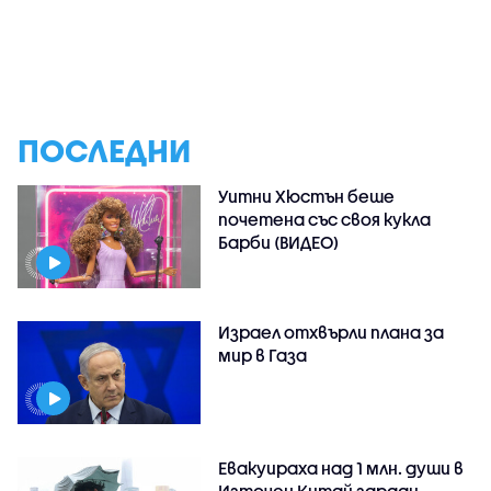
ПОСЛЕДНИ
Уитни Хюстън беше
почетена със своя кукла
Барби (ВИДЕО)
Израел отхвърли плана за
мир в Газа
Евакуираха над 1 млн. души в
Източен Китай заради