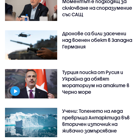
Моментът е подходящ за
сключване на споразумение
със САЩ
Дронове са били засечени
над военен обект в Западна
Германия
Турция поиска от Русия и
Украйна да обявят
мораториум на атаките в
Черно море
Учени: Топенето на леда
превръща Антарктида във
вторичен източник на
живачно замърсяване