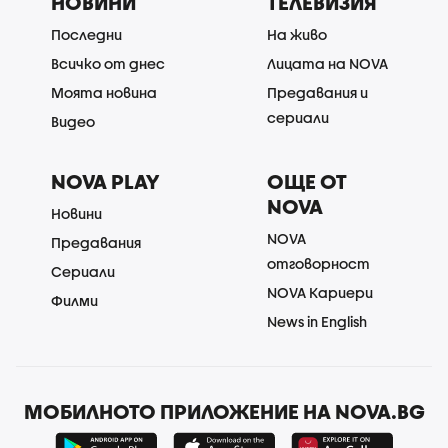
НОВИНИ
ТЕЛЕВИЗИЯ
Последни
На живо
Всичко от днес
Лицата на NOVA
Моята новина
Предавания и
сериали
Видео
NOVA PLAY
ОЩЕ ОТ
NOVA
Новини
NOVA
Предавания
отговорност
Сериали
NOVA Кариери
Филми
News in English
МОБИЛНОТО ПРИЛОЖЕНИЕ НА NOVA.BG