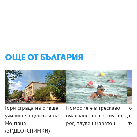
ОЩЕ ОТ БЪЛГАРИЯ
Гори сграда на бивше
Поморие е в трескаво
Гол
училище в центъра на
очакване на шестия по
два
Монтана
ред плувен маратон
път
(ВИДЕО+СНИМКИ)