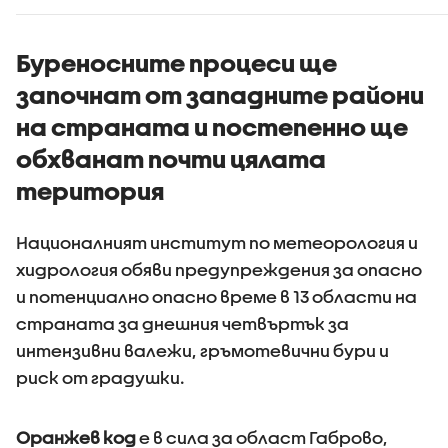
Буреносните процеси ще
започнат от западните райони
на страната и постепенно ще
обхванат почти цялата
територия
Националният институт по метеорология и
хидрология обяви предупреждения за опасно
и потенциално опасно време в 13 области на
страната за днешния четвъртък за
интензивни валежи, гръмотевични бури и
риск от градушки.
Оранжев код
е в сила за област Габрово,