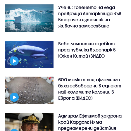
Учени: Топенето на леда
превръща Антарктида във
вторичен източник на
живачно замърсяване
Бебе ламантин с дебют
пред публика в зоопарк в
Южен Китай (ВИДЕО
600 малки птици фламинго
бяха освободени в една от
най-големите колонии в
Европа (ВИДЕО)
Адмирал Ефтимов за дрона
край Кардам: Няма
преднамерени действия