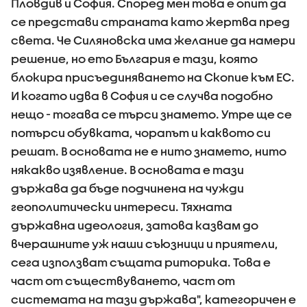
Пловдив и София. Според мен това е опит да
се представи страната като жертва пред
света. Че Силяновска има желание да намери
решение, но ето България е тази, която
блокира присъединяването на Скопие към ЕС.
И когато идва в София и се случва подобно
нещо - тогава се търси знамето. Утре ще се
потърси обувката, чорапът и каквото си
решат. В основата не е нито знамето, нито
някакво изявление. В основата е тази
държава да бъде подчинена на чужди
геополитически интереси. Тяхната
държавна идеология, затова казвам до
вчерашните уж наши съюзници и приятели,
сега използват същата риторика. Това е
част от съществуването, част от
системата на тази държава", категоричен е