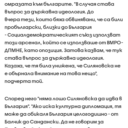
омразата към българите. "В случая става
въпрос за държавна идеология. До
вчера тези, които бяха обвинявани, че са били
пробългарски, близки до България
- Социалдемократическият съюз използват
този арсенал, който се използваше от ВМРО-
ДПМНЕ, като опозиция. Затова казвам, че тук
става въпрос за държавна идеология.
Казаха, че тя била унижена, че Силяновска не
е обърнала внимание на това нещо",
подчерта той.
Според него "няма лошо Силяновска да идва в
България". "Ако иска културна дипломация, тя
може да обикаля България целогодишно - от
Балчик до Сандански. Да не говорим за