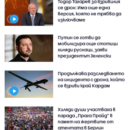
Тодор Тагарев за взривилия
се дрон: Има още една
версия, която не трябва да
изключваме
Путин се готви да
мобилизира още стотици
хиляди руснаци, заяви
президентът Зеленски
Продължава разследването
на инцидента с дрона, който
се взриви край Кардам
Хиляди души участваха в
парада „Прага Прайд“ в
памет на жертвите от
атентата в Берлин