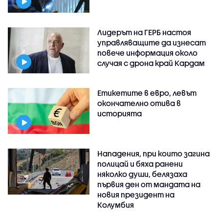
Лидерът на ГЕРБ настоя
управляващите да изнесат
повече информация около
случая с дрона край Кардам
Етикетите в евро, левът
окончателно отива в
историята
Нападения, при които загина
полицай и бяха ранени
няколко души, белязаха
първия ден от мандата на
новия президент на
Колумбия