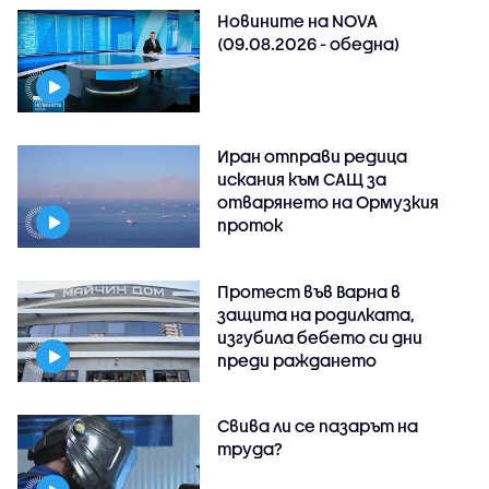
Новините на NOVA
(09.08.2026 - обедна)
Иран отправи редица
искания към САЩ за
отварянето на Ормузкия
проток
Протест във Варна в
защита на родилката,
изгубила бебето си дни
преди раждането
Свива ли се пазарът на
труда?