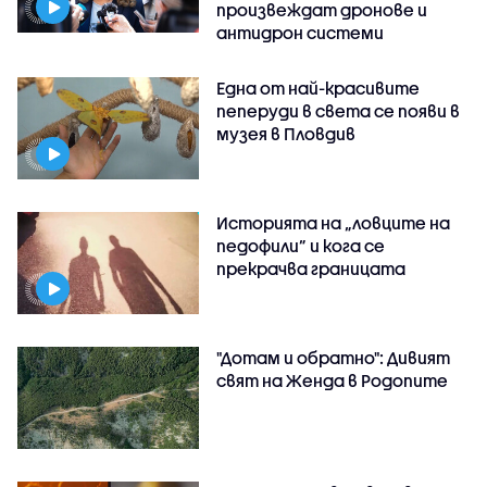
произвеждат дронове и
антидрон системи
Една от най-красивите
пеперуди в света се появи в
музея в Пловдив
Историята на „ловците на
педофили” и кога се
прекрачва границата
"Дотам и обратно": Дивият
свят на Женда в Родопите