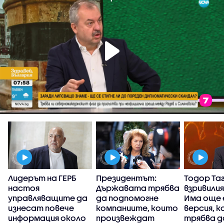
Лидерът на ГЕРБ
Президентът:
Тодор Та
настоя
Държавата трябва
взривилия
управляващите да
да подпомогне
Има още 
р
изнесат повече
компаниите, които
версия, к
информация около
произвеждат
трябва д