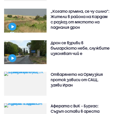
„Когато гръмна, се чу силно“:
Жители в района на Кардам
с разказ от мястото на
падналия дрон
Дрон се взриви в
българското небе, службите
изясняват чий е
Отварянето на Ормузкия
проток зависи от САЩ,
заяви Иран
Аферата с ВиК – Бургас:
Съдът остави в ареста