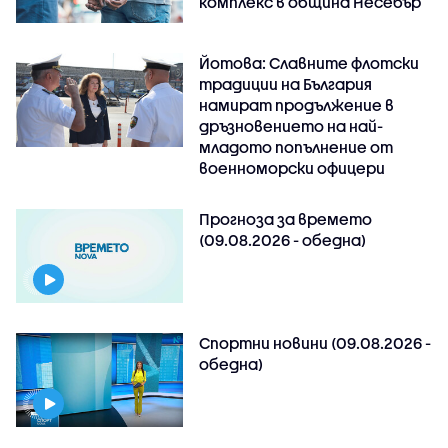
комплекс в община Несебър
Йотова: Славните флотски
традиции на България
намират продължение в
дръзновението на най-
младото попълнение от
военноморски офицери
Прогноза за времето
(09.08.2026 - обедна)
Спортни новини (09.08.2026 -
обедна)