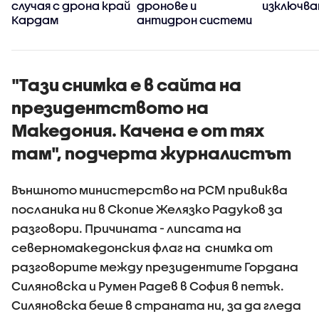
случая с дрона край
дронове и
изключва
Кардам
антидрон системи
"Тази снимка е в сайта на
президентството на
Македония. Качена е от тях
там", подчерта журналистът
Външното министерство на РСМ привиква
посланика ни в Скопие Желязко Радуков за
разговори. Причината - липсата на
северномакедонския флаг на снимка от
разговорите между президентите Гордана
Силяновска и Румен Радев в София в петък.
Силяновска беше в страната ни, за да гледа