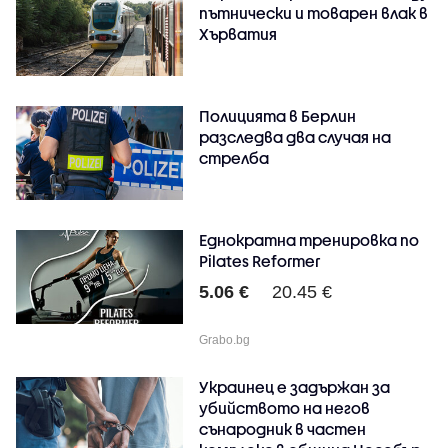
пътнически и товарен влак в
Хърватия
Полицията в Берлин
разследва два случая на
стрелба
Еднократна тренировка по
Pilates Reformer
5.06 €
20.45 €
Grabo.bg
Украинец е задържан за
убийството на негов
сънародник в частен