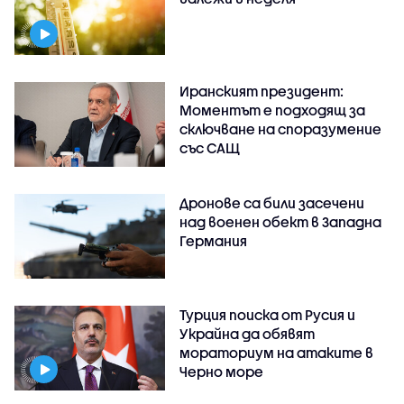
Иранският президент:
Моментът е подходящ за
сключване на споразумение
със САЩ
Дронове са били засечени
над военен обект в Западна
Германия
Турция поиска от Русия и
Украйна да обявят
мораториум на атаките в
Черно море