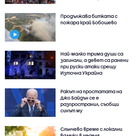
Продължава битката с
пожара край Бобошево
Най-малко трима души са
загинали, а девет са ранени
при руски атаки срещу
Източна Украйна
Ракът на простатата на
Джо Байдън се е
разпространил, съобщи
синът му
Слънчево време с локални
валежи в неделя