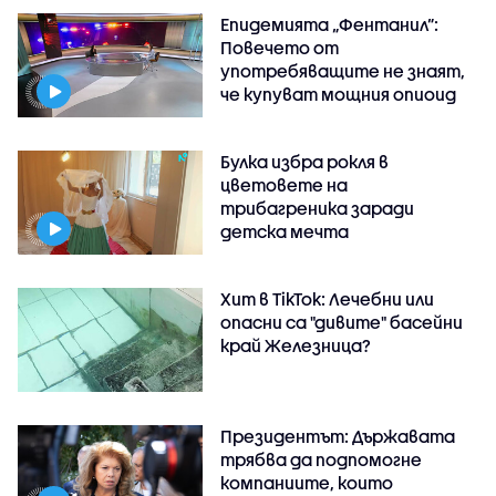
Епидемията „Фентанил”:
Повечето от
употребяващите не знаят,
че купуват мощния опиоид
Булка избра рокля в
цветовете на
трибагреника заради
детска мечта
Хит в TikTok: Лечебни или
опасни са "дивите" басейни
край Железница?
Президентът: Държавата
трябва да подпомогне
компаниите, които