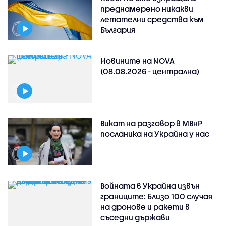
преднамерено никакви
летателни средства към
България
Новините на NOVA
(08.08.2026 - централна)
Викат на разговор в МВнР
посланика на Украйна у нас
Войната в Украйна извън
границите: Близо 100 случая
на дронове и ракети в
съседни държави