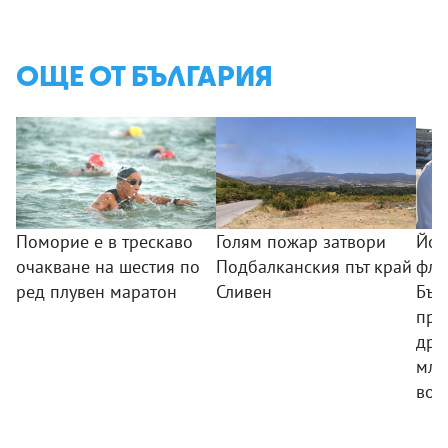
ОЩЕ ОТ БЪЛГАРИЯ
Поморие е в трескаво
Голям пожар затвори
Йот
очакване на шестия по
Подбалканския път край
фло
ред плувен маратон
Сливен
Бъл
про
дръ
мла
вое