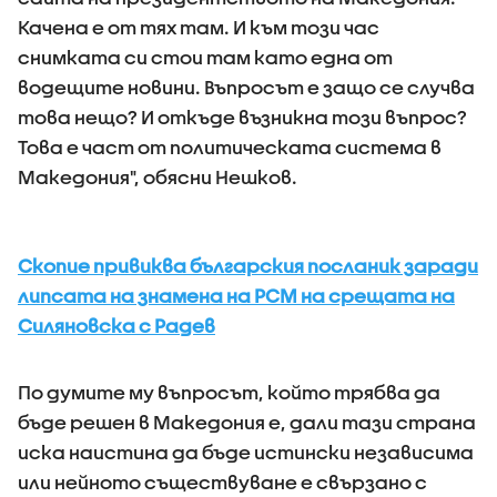
Качена е от тях там. И към този час
снимката си стои там като една от
водещите новини. Въпросът е защо се случва
това нещо? И откъде възникна този въпрос?
Това е част от политическата система в
Македония", обясни Нешков.
Скопие привиква българския посланик заради
липсата на знамена на РСМ на срещата на
Силяновска с Радев
По думите му въпросът, който трябва да
бъде решен в Македония е, дали тази страна
иска наистина да бъде истински независима
или нейното съществуване е свързано с