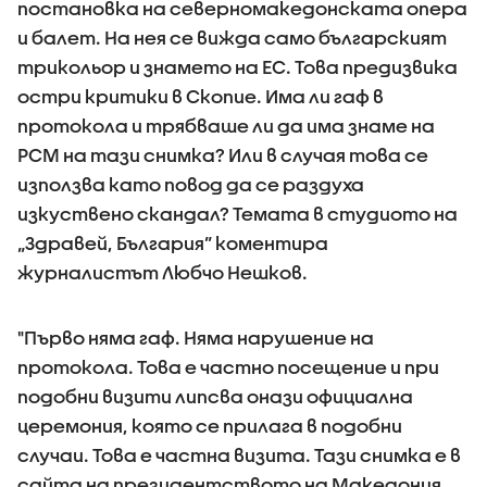
постановка на северномакедонската опера
и балет. На нея се вижда само българският
трикольор и знамето на ЕС. Това предизвика
остри критики в Скопие. Има ли гаф в
протокола и трябваше ли да има знаме на
РСМ на тази снимка? Или в случая това се
използва като повод да се раздуха
изкуствено скандал? Темата в студиото на
„Здравей, България” коментира
журналистът Любчо Нешков.
"Първо няма гаф. Няма нарушение на
протокола. Това е частно посещение и при
подобни визити липсва онази официална
церемония, която се прилага в подобни
случаи. Това е частна визита. Тази снимка е в
сайта на президентството на Македония.