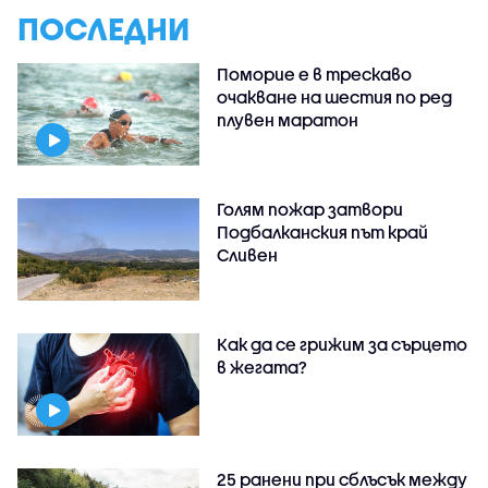
ПОСЛЕДНИ
Поморие е в трескаво
очакване на шестия по ред
плувен маратон
Голям пожар затвори
Подбалканския път край
Сливен
Как да се грижим за сърцето
в жегата?
25 ранени при сблъсък между