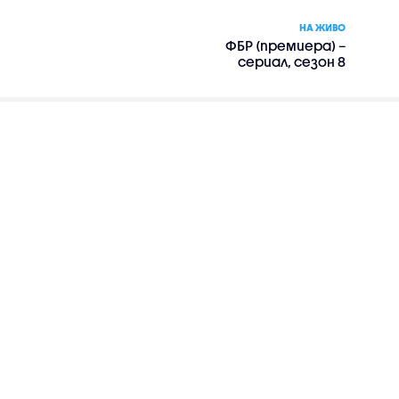
НА ЖИВО
ФБР (премиера) –
сериал, сезон 8