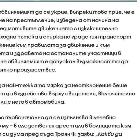
виняемият да се укрие. Въпреки това прие, че е
е на престъпление, изведена от начина на
ред мотивите движението с изключително
еходна пътека и спирка на градския транспорт
ение към правилата за движение и към
ота и здравето на останалите участници в
 че обвиняемият е допускал възможността да
ртно произшествие.
за най-тежката мярка за неотклонение беше
 да въздейства върху свидетели, включително
ли с него в автомобила.
първоначално да се изпълнява в лечебно
 му – в следствения арест или в болницата към
си дума пред съда Траян Ф. заяви:
„Какво да