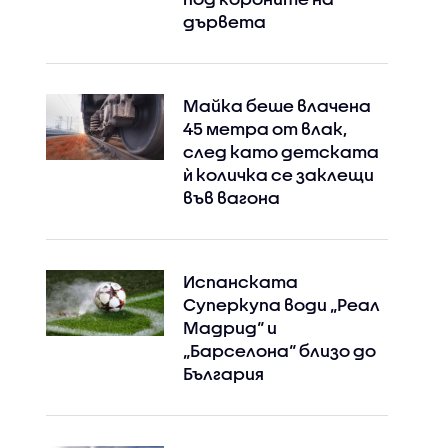
дървета
Майка беше влачена
45 метра от влак,
след като детската
ѝ количка се заклещи
във вагона
Испанската
Суперкупа води „Реал
Мадрид“ и
„Барселона“ близо до
България