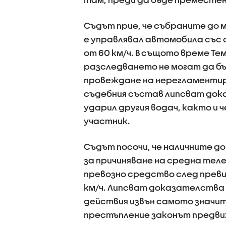
Съдът прие, че събраните до
е управлявал автомобила със 
от 60 км/ч. В същото време Те
разследването не могат да бъ
провеждане на нерегламентир
съдебния състав липсват дока
ударил другия водач, както и 
участник.
Съдът посочи, че наличните 
за причиняване на средна тел
превозно средство след прев
км/ч. Липсват доказателства 
действия извън самото значи
престъпление законът предвиж