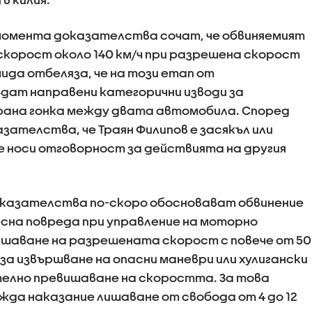
 момента доказателства сочат, че обвиняемият
скорост около 140 км/ч при разрешена скорост
мида отбеляза, че на този етап от
дат направени категорични изводи за
ана гонка между двата автомобила. Според
зателства, че Траян Филипов е засякъл или
че носи отговорност за действията на другия
доказателства по-скоро обосновават обвинение
есна повреда при управление на моторно
ишаване на разрешената скорост с повече от 50
за извършване на опасни маневри или хулигански
телно превишаване на скоростта. За това
да наказание лишаване от свобода от 4 до 12