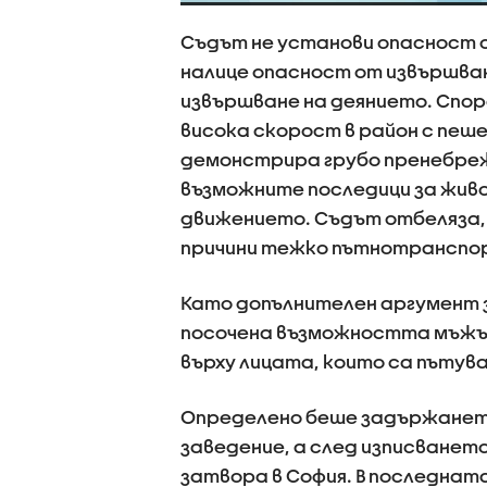
Съдът не установи опасност об
налице опасност от извършван
извършване на деянието. Спо
висока скорост в район с пеш
демонстрира грубо пренебреж
възможните последици за жив
движението. Съдът отбеляза,
причини тежко пътнотранспо
Като допълнителен аргумент 
посочена възможността мъжът
върху лицата, които са пътува
Определено беше задържането 
заведение, а след изписването
затвора в София. В последната 