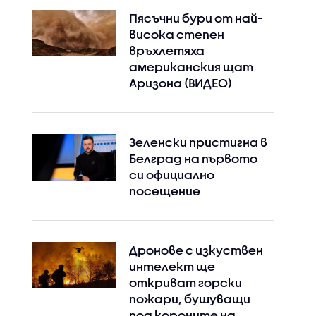
Пясъчни бури от най-
висока степен
връхлетяха
американския щат
Аризона (ВИДЕО)
Зеленски пристигна в
Белград на първото
си официално
посещение
Дронове с изкуствен
интелект ще
откриват горски
пожари, бушуващи
под короните на