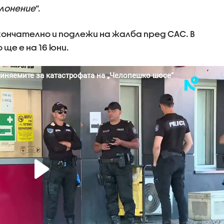
клонение
“.
ончателно и подлежи на жалба пред САС. В
ще е на 16 юни.