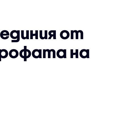
единия от
трофата на