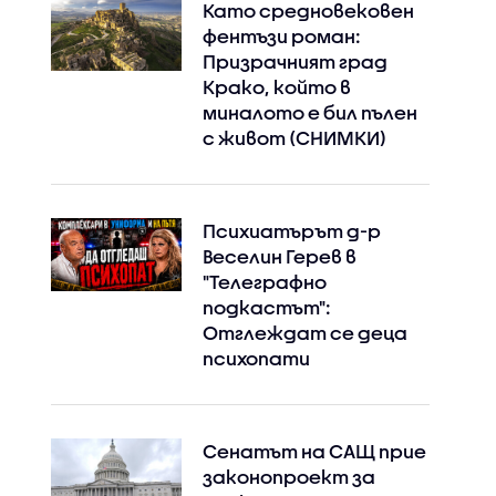
Като средновековен
фентъзи роман:
Призрачният град
Крако, който в
миналото е бил пълен
с живот (СНИМКИ)
Психиатърът д-р
Веселин Герев в
"Телеграфно
подкастът":
Отглеждат се деца
психопати
Сенатът на САЩ прие
законопроект за