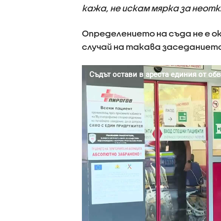
кажа, не искам мярка за неот
Определението на съда не е ок
случай на такава заседанието 