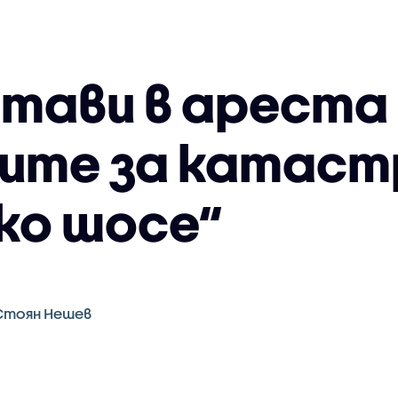
тави в ареста 
ите за катас
ко шосе“
Стоян Нешев