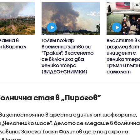
ламна в
Голям пожар
Властите в
н квартал
временно затвори
разследват
"Тракия", в гасенето
инцидент с
се включиха два
хеликоптера
хеликоптера
Тръмп и път
(ВИДЕО+СНИМКИ)
самолет
болнична стая в „Пирогов”
и за постоянно в ареста единия от шофьорите,
„Челопешко шосе”. Делото се гледаше в болнична
оловина. Засега Траян Филипов ще е под охрана
в килия.