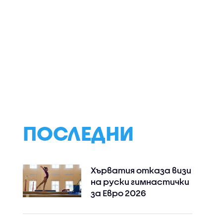
 САЩ
Четирима мъже са
„Днес трябваше 
намушкани в центъра
денят на сватб
на Лондон,
ни“: Близки на
 на
задържана е жена
загиналата в
нически
(ВИДЕО)
катастрофа Да
искат арест за
шофьор на тир
ПОСЛЕДНИ
Хърватия отказа визи
на руски гимнастички
за Евро 2026