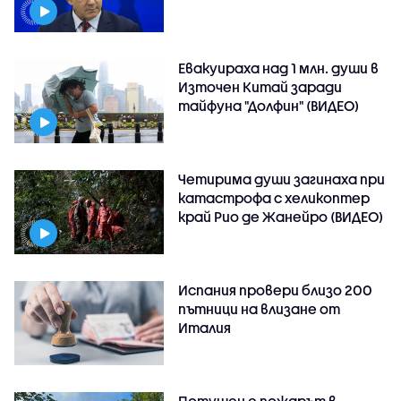
Евакуираха над 1 млн. души в
Източен Китай заради
тайфуна "Долфин" (ВИДЕО)
Четирима души загинаха при
катастрофа с хеликоптер
край Рио де Жанейро (ВИДЕО)
Испания провери близо 200
пътници на влизане от
Италия
Потушен е пожарът в