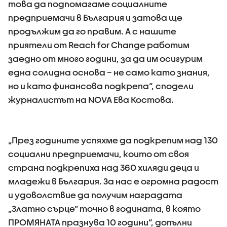
това да подпомагаме социалните
предприемачи в България и затова ще
продължим да го правим. А с нашите
приятели от Reach for Change работим
заедно от много години, за да им осигурим
една солидна основа – не само като знания,
но и като финансова подкрепа“, сподели
журналистът на NOVA Ева Костова.
„През годините успяхме да подкрепим над 130
социални предприемачи, които от своя
страна подкрепиха над 360 хиляди деца и
младежи в България. За нас е огромна радост
и удоволствие да получим наградата
„Златно сърце“ точно в годината, в която
ПРОМЯНАТА празнува 10 години“, допълни