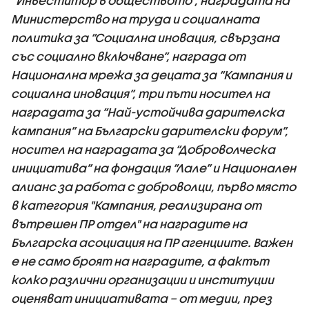
“Инвеститор в обществото”, наградата на
Министерство на труда и социалната
политика за “Социална иновация, свързана
със социално включване”, награда от
Национална мрежа за децата за “Кампания и
социална иновация”, три пъти носител на
наградата за “Най-устойчива дарителска
кампания” на Български дарителски форум”,
носител на наградата за “Доброволческа
инициатива” на фондация “Лале” и Национален
алианс за работа с доброволци, първо място
в категория "Кампания, реализирана от
вътрешен ПР отдел" на наградите на
Българска асоциация на ПР агенциите. Важен
е не само броят на наградите, а фактът
колко различни организации и институции
оценяват инициативата – от медии, през