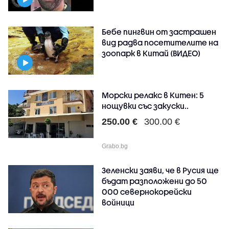
Бебе пингвин от застрашен
вид радва посетителите на
зоопарк в Китай (ВИДЕО)
Морски релакс в Китен: 5
нощувки със закуски..
250.00 €
300.00 €
Grabo.bg
Зеленски заяви, че в Русия ще
бъдат разположени до 50
000 севернокорейски
войници