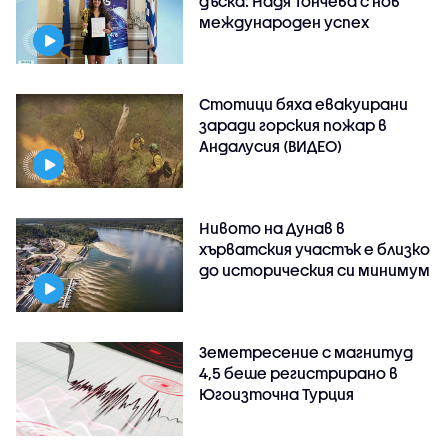
дъска: Надя Тончева с нов
международен успех
Стотици бяха евакуирани
заради горския пожар в
Андалусия (ВИДЕО)
Нивото на Дунав в
хърватския участък е близко
до историческия си минимум
Земетресение с магнитуд
4,5 беше регистрирано в
Югоизточна Турция