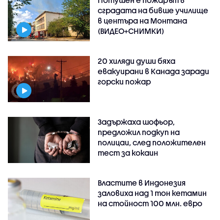
сградата на бивше училище
в центъра на Монтана
(ВИДЕО+СНИМКИ)
20 хиляди души бяха
евакуирани в Канада заради
горски пожар
Задържаха шофьор,
предложил подкуп на
полицаи, след положителен
тест за кокаин
Властите в Индонезия
заловиха над 1 тон кетамин
на стойност 100 млн. евро