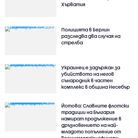
Хърватия
Полицията в Берлин
разследва два случая на
стрелба
Украинец е задържан за
убийството на негов
сънародник в частен
комплекс в община Несебър
Йотова: Славните флотски
традиции на България
намират продължение в
дръзновението на най-
младото попълнение от