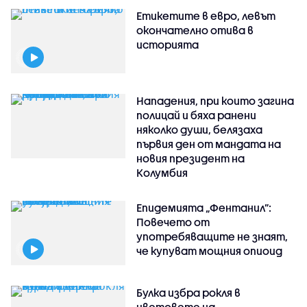
Етикетите в евро, левът
окончателно отива в
историята
Нападения, при които загина
полицай и бяха ранени
няколко души, белязаха
първия ден от мандата на
новия президент на
Колумбия
Епидемията „Фентанил”:
Повечето от
употребяващите не знаят,
че купуват мощния опиоид
Булка избра рокля в
цветовете на