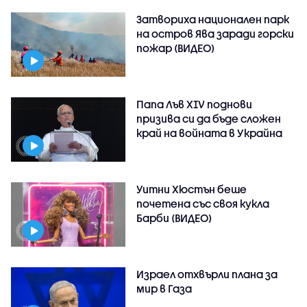
Затвориха национален парк
на остров Ява заради горски
пожар (ВИДЕО)
Папа Лъв XIV поднови
призива си да бъде сложен
край на войната в Украйна
Уитни Хюстън беше
почетена със своя кукла
Барби (ВИДЕО)
Израел отхвърли плана за
мир в Газа