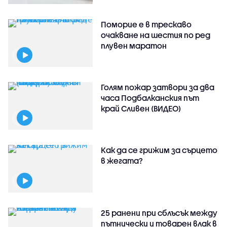
Поморие е в трескаво
очакване на шестия по ред
плувен маратон
Голям пожар затвори за два
часа Подбалканския път
край Сливен (ВИДЕО)
Как да се грижим за сърцето
в жегата?
25 ранени при сблъсък между
пътнически и товарен влак в