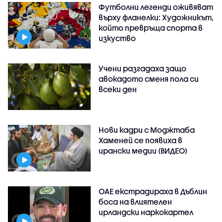
Футболни легенди оживяват
върху фланелки: Художникът,
който превръща спорта в
изкуство
Учени разгадаха защо
авокадото сменя пола си
всеки ден
Нови кадри с Моджтаба
Хаменей се появиха в
ирански медии (ВИДЕО)
ОАЕ екстрадираха в Дъблин
боса на влиятелен
ирландски наркокартел