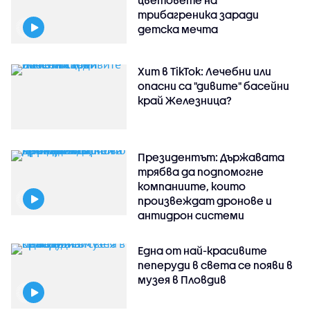
трибагреника заради
детска мечта
Хит в TikTok: Лечебни или
опасни са "дивите" басейни
край Железница?
Президентът: Държавата
трябва да подпомогне
компаниите, които
произвеждат дронове и
антидрон системи
Една от най-красивите
пеперуди в света се появи в
музея в Пловдив