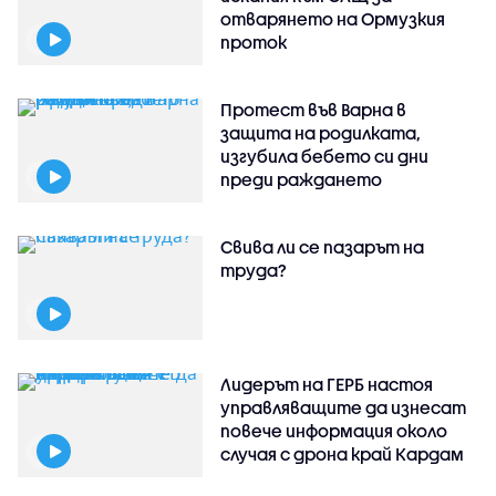
отварянето на Ормузкия
проток
Протест във Варна в
защита на родилката,
изгубила бебето си дни
преди раждането
Свива ли се пазарът на
труда?
Лидерът на ГЕРБ настоя
управляващите да изнесат
повече информация около
случая с дрона край Кардам