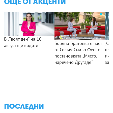
ОЩЕ ОТ АКЦЕНТИ
В „Твоят ден” на 10
Боряна Братоева е част
„Съ
август ще видите
от София Съмър Фест с
пра
постановката „Място,
инс
наречено Другаде“
зат
ПОСЛЕДНИ