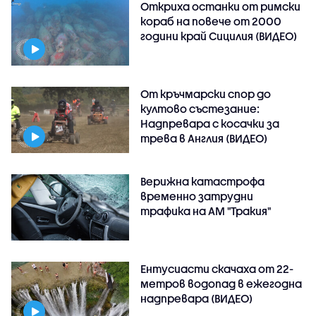
Откриха останки от римски
кораб на повече от 2000
години край Сицилия (ВИДЕО)
От кръчмарски спор до
култово състезание:
Надпревара с косачки за
трева в Англия (ВИДЕО)
Верижна катастрофа
временно затрудни
трафика на АМ "Тракия"
Ентусиасти скачаха от 22-
метров водопад в ежегодна
надпревара (ВИДЕО)