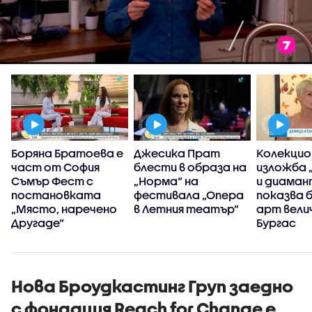
Боряна Братоева е
Джесика Прат
Колекци
част от София
блести в образа на
изложба 
Съмър Фест с
„Норма“ на
и диаман
постановката
фестивала „Опера
показва 
„Място, наречено
в Летния театър”
арт велич
Другаде“
Бургас
Нова Броудкастинг Груп заедно
с фондация Reach for Change е