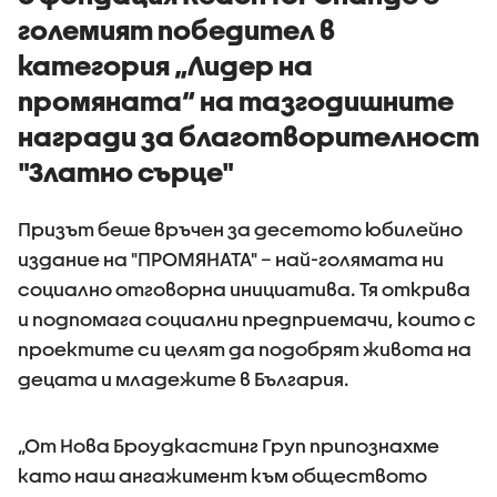
големият победител в
категория „Лидер на
промяната“ на тазгодишните
награди за благотворителност
"Златно сърце"
Призът беше връчен за десетото юбилейно
издание на "ПРОМЯНАТА" – най-голямата ни
социално отговорна инициатива. Тя открива
и подпомага социални предприемачи, които с
проектите си целят да подобрят живота на
децата и младежите в България.
„От Нова Броудкастинг Груп припознахме
като наш ангажимент към обществото