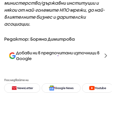
министерство/държавни институции и
някои от най-големите НПО мрежи, до най-
влиятелните бизнес и дарителски
асоциации.
Редактор: Боряна Димитрова
Добави ни в предпочитани източници в
Google
Последвайте ни
NewsLetter
Google News
Youtube