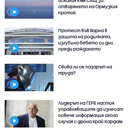
искания към САЩ за
отварянето на Ормузкия
проток
Протест във Варна в
защита на родилката,
изгубила бебето си дни
преди раждането
Свива ли се пазарът на
труда?
Лидерът на ГЕРБ настоя
управляващите да изнесат
повече информация около
случая с дрона край Кардам