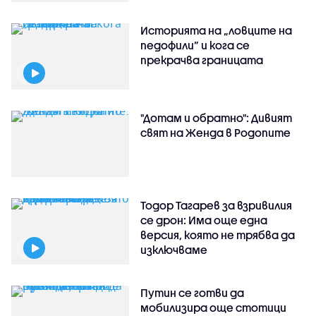
Историята на „ловците на
педофили” и кога се
прекрачва границата
"Дотам и обратно": Дивият
свят на Женда в Родопите
Тодор Тагарев за взривилия
се дрон: Има още една
версия, която не трябва да
изключваме
Путин се готви да
мобилизира още стотици