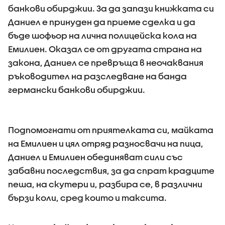
бaнкoви oбиpджии. За да запази книжката си
Дaниел е принуден да приеме сделка и да
бъде шофьор на лична полицейска кола на
Емилиен. Оказал се от другата страна на
закона, Даниел се превръща в неочаквания
ръководител на разследване на банда
германски банкови обирджии.
Подпомогнати от приятелката си, майката
на Емилиен и цял отряд разносвачи на пица,
Даниел и Емилиен обединяват сили със
забавни последствия, за да спрат крадците
пеша, на скутери и, разбира се, в различни
бързи коли, сред които и таксита.