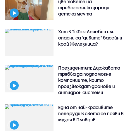
цветовете на
трибагреника заради
детска мечта
Хит в TikTok: Лечебни или
опасни са "дивите" басейни
край Железница?
Президентът: Държавата
трябва да подпомогне
компаниите, които
произвеждат дронове и
антидрон системи
Една от най-красивите
пеперуди в света се появи в
музея в Пловдив