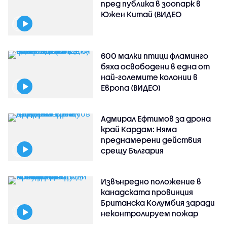
пред публика в зоопарк в
Южен Китай (ВИДЕО
600 малки птици фламинго
бяха освободени в една от
най-големите колонии в
Европа (ВИДЕО)
Адмирал Ефтимов за дрона
край Кардам: Няма
преднамерени действия
срещу България
Извънредно положение в
канадската провинция
Британска Колумбия заради
неконтролируем пожар