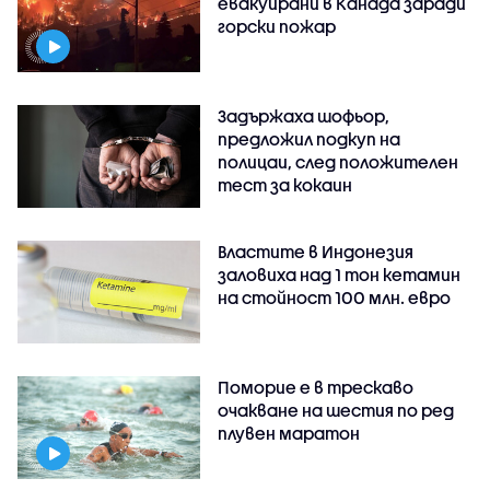
евакуирани в Канада заради
горски пожар
Задържаха шофьор,
предложил подкуп на
полицаи, след положителен
тест за кокаин
Властите в Индонезия
заловиха над 1 тон кетамин
на стойност 100 млн. евро
Поморие е в трескаво
очакване на шестия по ред
плувен маратон