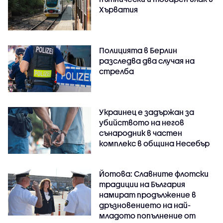
Хърватия
Полицията в Берлин
разследва два случая на
стрелба
Украинец е задържан за
убийството на негов
сънародник в частен
комплекс в община Несебър
Йотова: Славните флотски
традиции на България
намират продължение в
дръзновението на най-
младото попълнение от