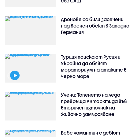
със САЩ
Дронове са били засечени
над военен обект в Западна
Германия
Турция поиска от Русия и
Украйна да обявят
мораториум на атаките в
Черно море
Учени: Топенето на леда
превръща Антарктида във
вторичен източник на
живачно замърсяване
Бебе ламантин с дебют