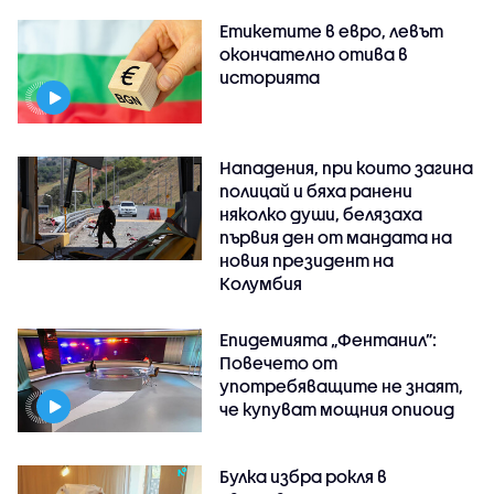
Етикетите в евро, левът
окончателно отива в
историята
Нападения, при които загина
полицай и бяха ранени
няколко души, белязаха
първия ден от мандата на
новия президент на
Колумбия
Епидемията „Фентанил”:
Повечето от
употребяващите не знаят,
че купуват мощния опиоид
Булка избра рокля в