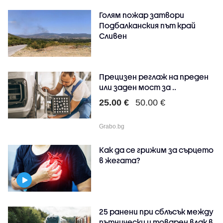
Голям пожар затвори
Подбалканския път край
Сливен
Прецизен реглаж на преден
или заден мост за ..
25.00 €
50.00 €
Grabo.bg
Как да се грижим за сърцето
в жегата?
25 ранени при сблъсък между
пътнически и товарен влак в