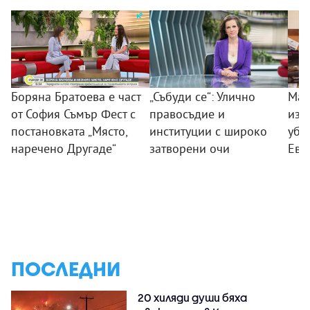
Боряна Братоева е част
„Събуди се“: Улично
Мар
от София Съмър Фест с
правосъдие и
изп
постановката „Място,
институции с широко
убие
наречено Другаде“
затворени очи
Ево
ПОСЛЕДНИ
20 хиляди души бяха