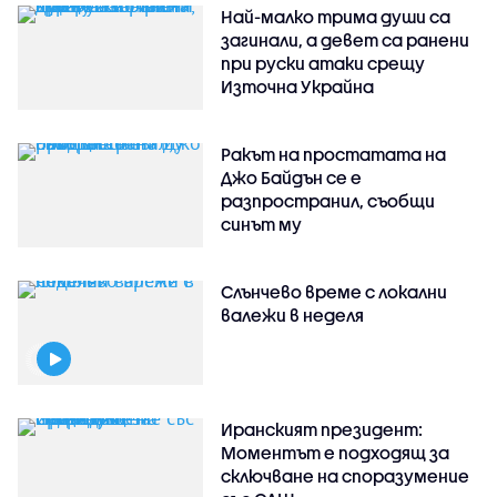
Най-малко трима души са
загинали, а девет са ранени
при руски атаки срещу
Източна Украйна
Ракът на простатата на
Джо Байдън се е
разпространил, съобщи
синът му
Слънчево време с локални
валежи в неделя
Иранският президент:
Моментът е подходящ за
сключване на споразумение