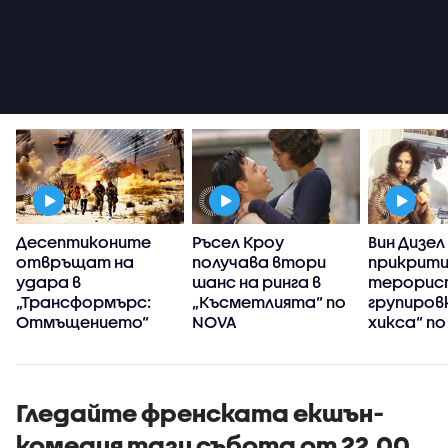
я
Десептиконите
Ръсел Кроу
Вин Дизел
а
отвръщат на
получава втори
прикрити
удара в
шанс на ринга в
терорис
„Трансформърс:
„Късметлията“ по
групировк
Отмъщението“
NOVA
хикса“ п
Гледайте френската екшън-
комедия тази събота от 22.00