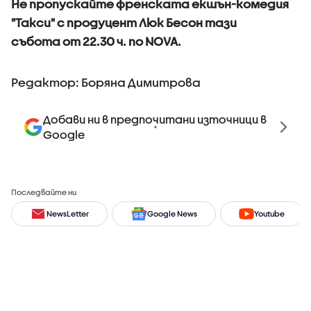
Не пропускайте френската екшън-комедия
"Такси" с продуцент Люк Бесон тази
събота от 22.30 ч. по NOVA.
Редактор: Боряна Димитрова
Добави ни в предпочитани източници в
Google
Последвайте ни
NewsLetter
Google News
Youtube