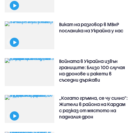
Викат на разговор в МВнР
посланика на Украйна у нас
Войната в Украйна извън
границите: Близо 100 случая
на дронове и ракети в
съседни държави
„Когато гръмна, се чу силно“:
Жители в района на Кардам
с разказ от мястото на
падналия дрон