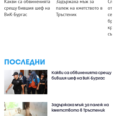
Какви са обвиненията
Задържаха мъж за
Сле
срещу бившия шеф на
палеж на кметството в
от 
ВиК-Бургас
Тръстеник
сем
бре
кра
същ
ПОСЛЕДНИ
Какви са обвиненията срещу
бившия шеф на ВиК-Бургас
Задържаха мъж за палеж на
кметството в Тръстеник