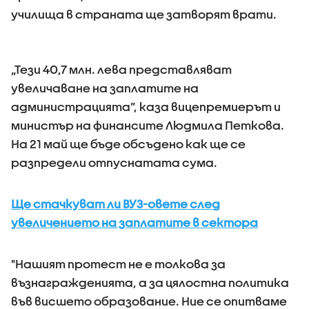
училища в страната ще затворят врати.
„Тези 40,7 млн. лева представляват
увеличаване на заплатите на
администрацията”, каза вицепремиерът и
министър на финансите Людмила Петкова.
На 21 май ще бъде обсъдено как ще се
разпредели отпуснатата сума.
Ще стачкуват ли ВУЗ-овете след
увеличението на заплатите в сектора
"Нашият протест не е толкова за
възнагражденията, а за цялостна политика
във висшето образование. Ние се опитваме