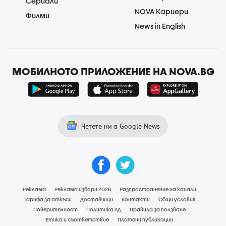
Сериали
NOVA Кариери
Филми
News in English
МОБИЛНОТО ПРИЛОЖЕНИЕ НА NOVA.BG
Четете ни в Google News
Реклама
Реклама избори 2026
Разпространение на канали
Тарифа за откъси
Доставчици
Контакти
Общи условия
Поверителност
Политика ЛД
Правила за ползване
Етика и съответствие
Платени публикации