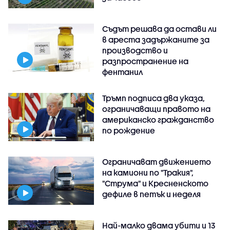
Съдът решава да остави ли
в ареста задържаните за
производство и
разпространение на
фентанил
Тръмп подписа два указа,
ограничаващи правото на
американско гражданство
по рождение
Ограничават движението
на камиони по "Тракия",
"Струма" и Кресненското
дефиле в петък и неделя
Най-малко двама убити и 13