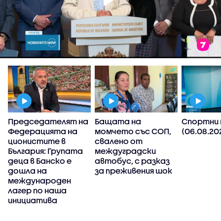
Председателят на
Бащата на
Спортни 
Федерацията на
момчето със СОП,
(06.08.20
ционистите в
свалено от
България: Групата
междуградски
деца в Банско е
автобус, с разказ
дошла на
за преживения шок
международен
лагер по наша
инициатива