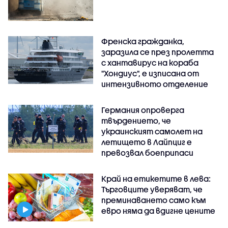
Френска гражданка,
заразила се през пролетта
с хантавирус на кораба
"Хондиус", е изписана от
интензивното отделение
Германия опроверга
твърдението, че
украинският самолет на
летището в Лайпциг е
превозвал боеприпаси
Край на етикетите в лева:
Търговците уверяват, че
преминаването само към
евро няма да вдигне цените