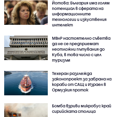
Йотова: България има голям
потенциал в сферата на
информационните
технологии и изкуствения
интелект
МВнР настоятелно съветва
да не се предприемат
неотложни пътувания до
Куба, в това число с цел
туризъм
Техеран разглежда
законопроект за забрана на
кораби от САЩ и Израел в
Ормузкия проток
Бомба взриви микробус край
сирийската столица