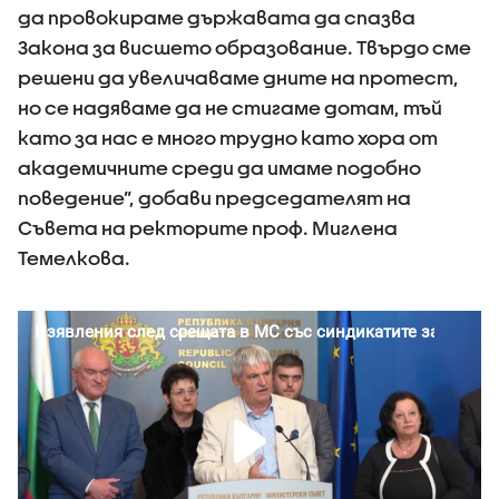
да провокираме държавата да спазва
Закона за висшето образование. Твърдо сме
решени да увеличаваме дните на протест,
но се надяваме да не стигаме дотам, тъй
като за нас е много трудно като хора от
академичните среди да имаме подобно
поведение”, добави председателят на
Съвета на ректорите проф. Миглена
Темелкова.