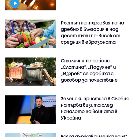
Ръстът на търговията на
дребно в България е над
десет пъти по-висок от
средния в еврозоната
Столичните райони
„Слатина“, „Подуяне“ и
„Изгрев“ се сдобиха с
договор за почистване
Зеленски пристига в Сърбия
на първа визита след
началото на войната в
Украйна
Всяка държава членка на ЕС