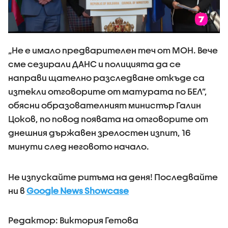
„Не е имало предварителен теч от МОН. Вече
сме сезирали ДАНС и полицията да се
направи щателно разследване откъде са
изтекли отговорите от матурата по БЕЛ”,
обясни образователният министър Галин
Цоков, по повод появата на отговорите от
днешния държавен зрелостен изпит, 16
минути след неговото начало.
Не изпускайте ритъма на деня! Последвайте
ни в
Google News Showcase
Редактор: Виктория Гетова