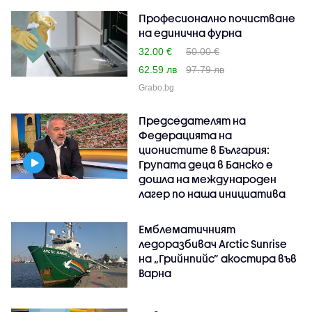
Професионално почистване
на единична фурна
32.00 €
50.00 €
62.59 лв
97.79 лв
Grabo.bg
Председателят на
Федерацията на
ционистите в България:
Групата деца в Банско е
дошла на международен
лагер по наша инициатива
Емблематичният
ледоразбивач Arctic Sunrise
на „Грийнпийс” акостира във
Варна