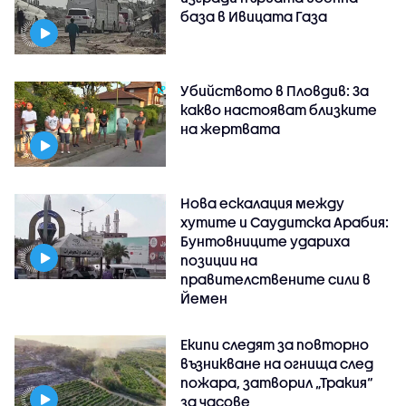
база в Ивицата Газа
Убийството в Пловдив: За
какво настояват близките
на жертвата
Нова ескалация между
хутите и Саудитска Арабия:
Бунтовниците удариха
позиции на
правителствените сили в
Йемен
Екипи следят за повторно
възникване на огнища след
пожара, затворил „Тракия“
за часове