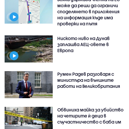
може да реши да ограничи
споделянето в приложения
на информация къде има
проверки на пътя
Ниското ниво на Дунав
заплашва АЕЦ-овете в
Европа
Румен Радев разговаря с
министъра на външните
работи на Великобритания
Обвиниха майка за убийство
на четирите ѝ деца в
съучастничество с баба им