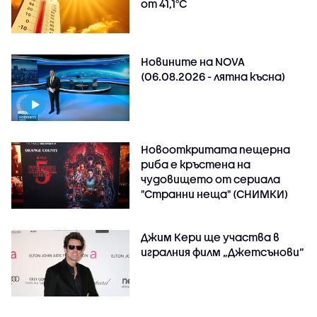
от 41,1°C
Новините на NOVA
(06.08.2026 - лятна късна)
Новооткритата пещерна
риба е кръстена на
чудовището от сериала
"Странни неща" (СНИМКИ)
Джим Кери ще участва в
игралния филм „Джетсънови“