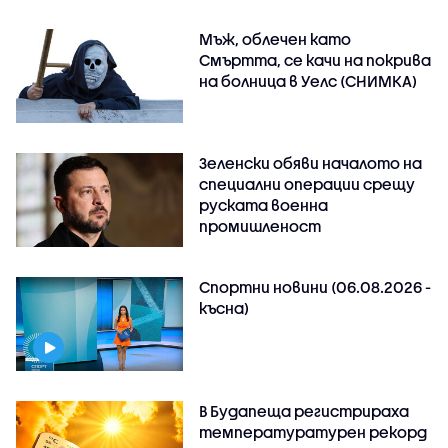
Мъж, облечен като
Смъртта, се качи на покрива
на болница в Уелс (СНИМКА)
Зеленски обяви началото на
специални операции срещу
руската военна
промишленост
Спортни новини (06.08.2026 -
късна)
В Будапеща регистрираха
температуратурен рекорд