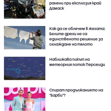
ранени при експлозия край
Дамаск
Как да се облечем в жегата:
Белите дрехи не са
единственото решение за
охлаждане на тялото
Наближава пикът на
метеорния поток Персеиди
Спират продължанието на
"Барби"?