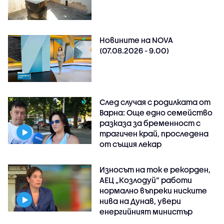
Новините на NOVA
(07.08.2026 - 9.00)
След случая с родилката от
Варна: Още едно семейство
разказа за бременност с
трагичен край, проследена
от същия лекар
Износът на ток е рекорден,
АЕЦ „Козлодуй“ работи
нормално въпреки ниските
нива на Дунав, увери
енергийният министър