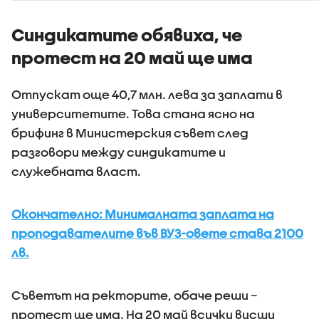
Синдикатите обявиха, че
протест на 20 май ще има
Отпускат още 40,7 млн. лева за заплати в
университетите. Това стана ясно на
брифинг в Министерския съвет след
разговори между синдикатите и
служебната власт.
Окончателно: Минималната заплата на
проподавателите във ВУЗ-овете става 2100
лв.
Съветът на ректорите, обаче реши –
протест ще има. На 20 май всички висши