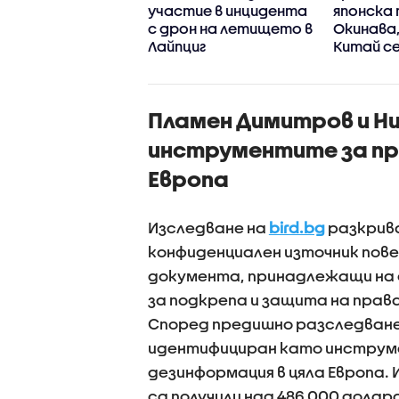
участие в инцидента
японска
с дрон на летището в
Окинава
Лайпциг
Китай се
стихият
Пламен Димитров и Ни
инструментите за пр
Европа
Изследване на
bird.bg
разкрива
конфиденциален източник повеч
документа, принадлежащи на 
за подкрепа и защита на прав
Според предишно разследване
идентифициран като инструме
дезинформация в цяла Европа.
са получили над 486 000 долара 