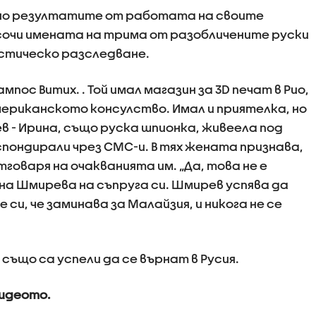
ално резултатите от работата на своите
сочи имената на трима от разобличените руски
стическо разследване.
мпос Витих. . Той имал магазин за 3D печат в Рио,
мериканското консулство. Имал и приятелка, но
 - Ирина, също руска шпионка, живеела под
еспондирали чрез СМС-и. В тях жената признава,
тговаря на очакванията им. „Да, това не е
ина Шмирева на съпруга си. Шмирев успява да
 си, че заминава за Малайзия, и никога не се
ъщо са успели да се върнат в Русия.
видеото.