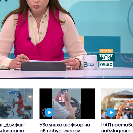
т „Долфин”
Уволниха шофьор на
НАП постави
я южната
автобус, гледал
наблюдение 