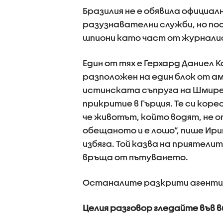
Бразилия не е обявила офици
разузнавателни служби, но по
шпиони като част от журнали
Един от тях е Герхард Даниел Ка
разположен на един блок от а
истинската съпруга на Шмирев
прикритие в Гърция. Те си кор
че животът, който водят, не о
обещаното и е лошо“, пише Ир
избяга. Той казва на приятелите
връща от пътуването.
Останалите разкрити агенти с
Целия разговор гледайте във 