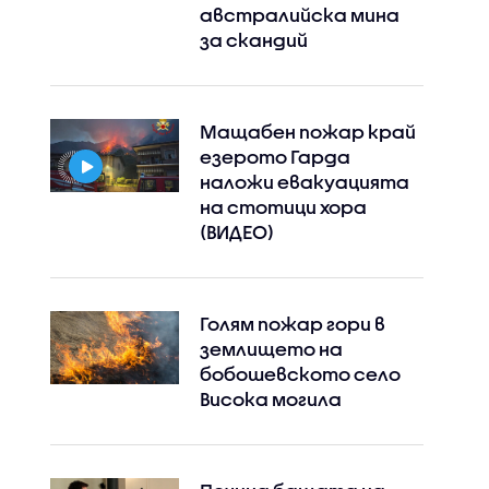
австралийска мина
за скандий
Мащабен пожар край
езерото Гарда
наложи евакуацията
Instagram
Facebook
на стотици хора
(ВИДЕО)
Голям пожар гори в
землището на
бобошевското село
Висока могила