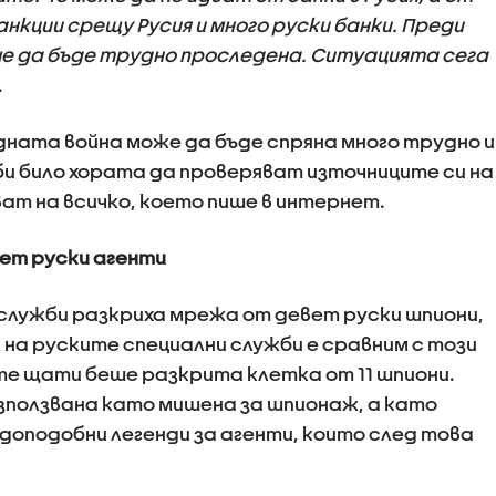
анкции срещу Русия и много руски банки. Преди
е да бъде трудно проследена. Ситуацията сега
.
ната война може да бъде спряна много трудно и
би било хората да проверяват източниците си на
ват на всичко, което пише в интернет.
ет руски агенти
служби разкриха мрежа от девет руски шпиони,
 на руските специални служби е сравним с този
ите щати беше разкрита клетка от 11 шпиони.
 използвана като мишена за шпионаж, а като
доподобни легенди за агенти, които след това