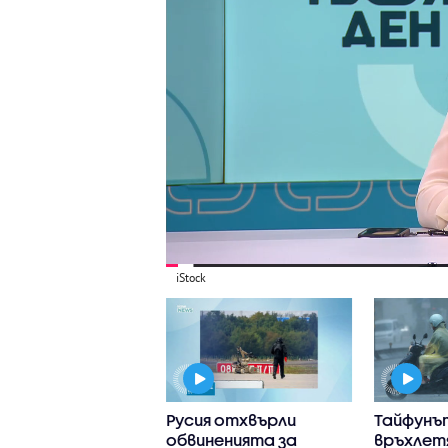
iStock
иха ловния сезон
Русия отхвърли
Тайфунъ
релетен дивеч
обвиненията за
връхлет