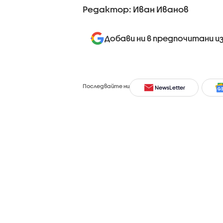
Редактор: Иван Иванов
Добави ни в предпочитани и
Последвайте ни
NewsLetter