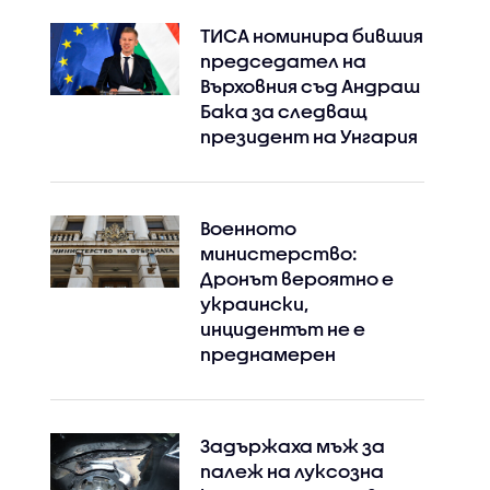
ТИСА номинира бившия
председател на
Върховния съд Андраш
Бака за следващ
президент на Унгария
Военното
министерство:
Дронът вероятно е
украински,
инцидентът не е
преднамерен
Задържаха мъж за
палеж на луксозна