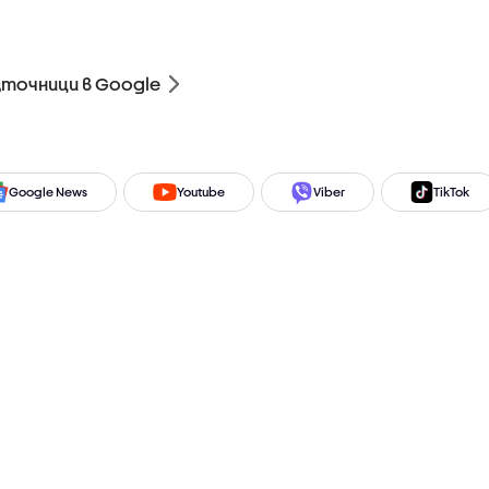
зточници в Google
Google News
Youtube
Viber
TikTok