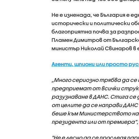
Не е изненада, че България е 
исторически и политически о
благоприятна почва за разпро
Пламен Димитров от Българск
министър Николай Свинаров в е
Агенти, шпиони или просто рус
„Много сериозно трябва да се
предприемат от всички струк
разузнаване в ДАНС. Стига се 
от целите да се направи ДАНС
беше към Министерството на 
президента или от премиера”
"Не е лесно да се проследя пар