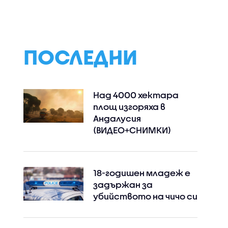
в
треска са хората
находки продъл
над 60 години и тези с
да ни разкрива 
имунен дефицит
Дунав
ПОСЛЕДНИ
Над 4000 хектара
площ изгоряха в
Андалусия
(ВИДЕО+СНИМКИ)
18-годишен младеж е
задържан за
убийството на чичо си