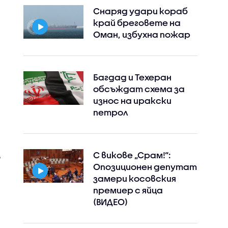
Снаряд удари кораб
край бреговете на
Оман, избухна пожар
Багдад и Техеран
обсъждат схема за
износ на иракски
петрол
С викове „Срам!“:
Опозиционен депутат
замери косовския
премиер с яйца
(ВИДЕО)