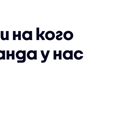
и на кого
анда у нас