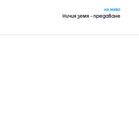
НА ЖИВО
Ничия земя – предаване