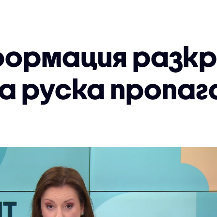
формация разкр
а руска пропаг