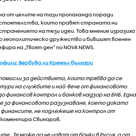
една от целите на тази пропаганда поради
бстоятелства, които правят страната ни
странението на тези идеи. Това мнение изразиха
о геополитическо дружество и бившият военен
фира на „Твоят ден” по NOVA NEWS.
офили: Вербува ли Кремъл българи
 помисли за действията, които трябва да се
тури на службите и най-вече от финансовото
до финансов контрол и банков надзор на БНБ. Една
 е за финансовото разузнаване, което докато
финансите, не подлежеше на контрол от
, коментира Свинаров.
ите. Те може да не идват от банки в Русия, а от