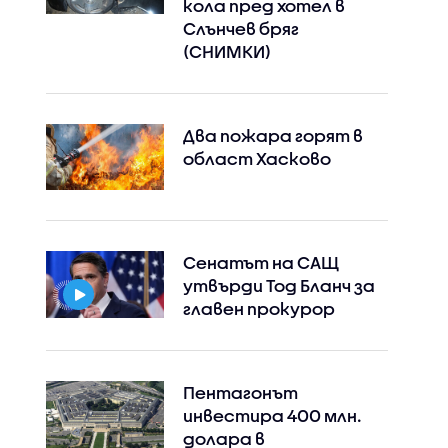
кола пред хотел в
Слънчев бряг
(СНИМКИ)
Два пожара горят в
област Хасково
Сенатът на САЩ
утвърди Тод Бланч за
главен прокурор
Пентагонът
инвестира 400 млн.
долара в