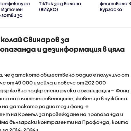
 префектура
TikTok зад волана
фестивала 
, Източен
(ВИДЕО)
Бургаско
 готви за
а
колай Свинаров за
опаганда и дезинформация в цяла
, че датското обществено радио е получило от
е от 49 000 имейла и повече от 202 000
държавно подкрепена руска организация – Фонд
ата на съотечествениците, живеещи в чужбина.
 на датското радио този фонд е
нт на Кремъл за провеждане на пропаганда и
 Има български контрагенти на Профонда, които
за 2014- 2024 г.