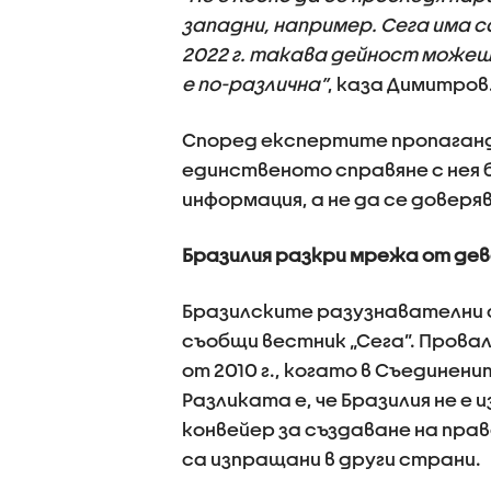
западни, например. Сега има с
2022 г. такава дейност можеш
е по-различна”
, каза Димитров
Според експертите пропаганд
единственото справяне с нея 
информация, а не да се доверя
Бразилия разкри мрежа от дев
Бразилските разузнавателни 
съобщи вестник „Сега”. Провал
от 2010 г., когато в Съединен
Разликата е, че Бразилия не е
конвейер за създаване на прав
са изпращани в други страни.