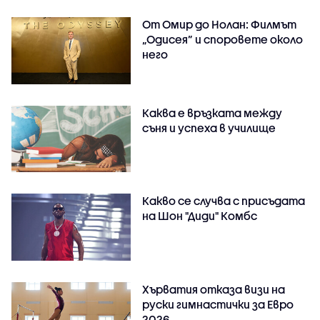
От Омир до Нолан: Филмът
„Одисея” и споровете около
него
Каква е връзката между
съня и успеха в училище
Какво се случва с присъдата
на Шон "Диди" Комбс
Хърватия отказа визи на
руски гимнастички за Евро
2026