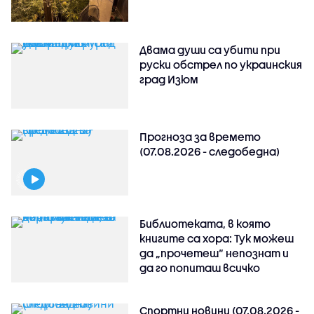
Двама души са убити при
руски обстрeл по украинския
град Изюм
Прогноза за времето
(07.08.2026 - следобедна)
Библиотеката, в която
книгите са хора: Тук можеш
да „прочетеш“ непознат и
да го попиташ всичко
Спортни новини (07.08.2026 -