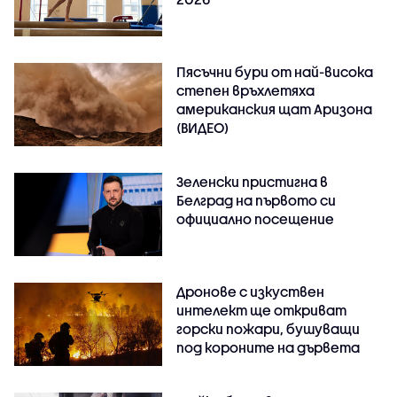
Пясъчни бури от най-висока
степен връхлетяха
американския щат Аризона
(ВИДЕО)
Зеленски пристигна в
Белград на първото си
официално посещение
Дронове с изкуствен
интелект ще откриват
горски пожари, бушуващи
под короните на дървета