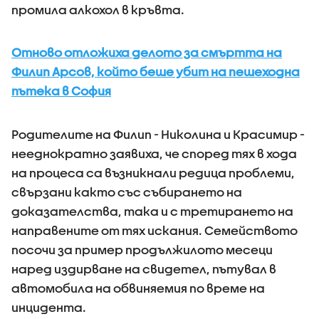
промила алкохол в кръвта.
Отново отложиха делото за смъртта на
Филип Арсов, който беше убит на пешеходна
пътека в София
Родителите на Филип - Николина и Красимир -
нееднократно заявиха, че според тях в хода
на процеса са възникнали редица проблеми,
свързани както със събирането на
доказателства, така и с третирането на
направените от тях искания. Семейството
посочи за пример продължилото месеци
наред издирване на свидетел, пътувал в
автомобила на обвиняемия по време на
инцидента.