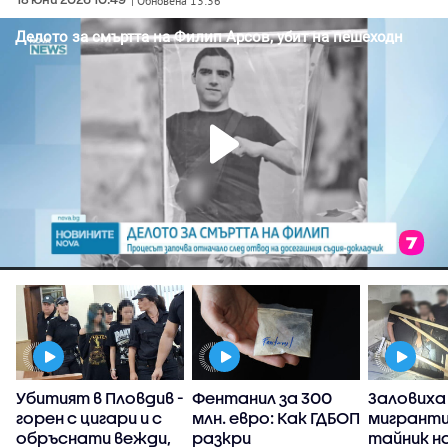
| Обновена 13:36
Убитият в Пловдив -
Фентанил за 300
Заловиха
горен с цигари и с
млн. евро: Как ГДБОП
мигранти
обръснати вежди,
разкри
тайник н