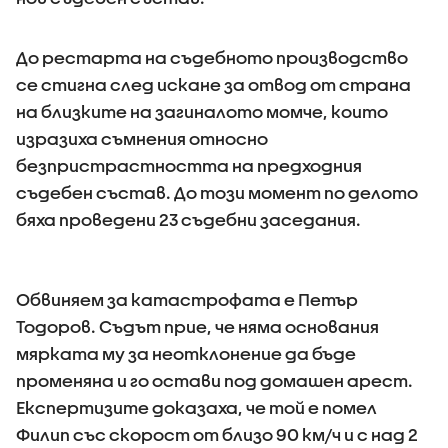
До рестарта на съдебното производство
се стигна след искане за отвод от страна
на близките на загиналото момче, които
изразиха съмнения относно
безпристрастността на предходния
съдебен състав. До този момент по делото
бяха проведени 23 съдебни заседания.
Обвиняем за катастрофата е Петър
Тодоров. Съдът прие, че няма основания
мярката му за неотклонение да бъде
променяна и го остави под домашен арест.
Експертизите доказаха, че той е помел
Филип със скорост от близо 90 км/ч и с над 2