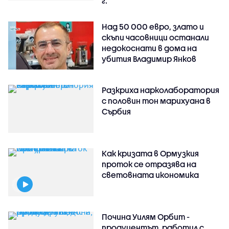
г.
Над 50 000 евро, злато и
скъпи часовници останали
недокоснати в дома на
убития Владимир Янков
Разкриха нарколаборатория
с половин тон марихуана в
Сърбия
Как кризата в Ормузкия
проток се отразява на
световната икономика
Почина Уилям Орбит -
продуцентът, работил с