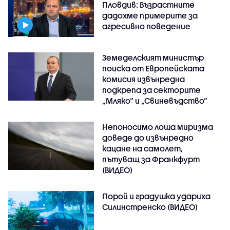
Пловдив: Възрастните
дадохме примерите за
агресивно поведение
Земеделският министър
поиска от Европейската
комисия извънредна
подкрепа за секторите
„Мляко“ и „Свиневъдство“
Непоносимо лоша миризма
доведе до извънредно
кацане на самолет,
пътуващ за Франкфурт
(ВИДЕО)
Порой и градушка удариха
Силинстренско (ВИДЕО)