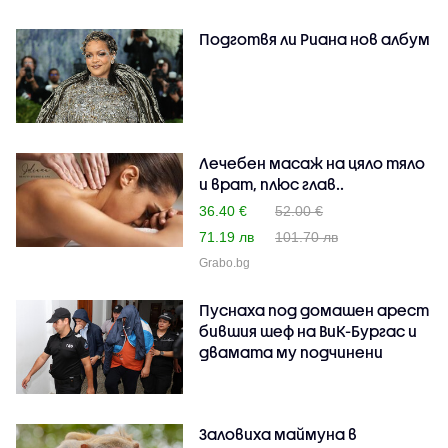
Подготвя ли Риана нов албум
Лечебен масаж на цяло тяло
и врат, плюс глав..
36.40 €
52.00 €
71.19 лв
101.70 лв
Grabo.bg
Пуснаха под домашен арест
бившия шеф на ВиК-Бургас и
двамата му подчинени
Заловиха маймуна в