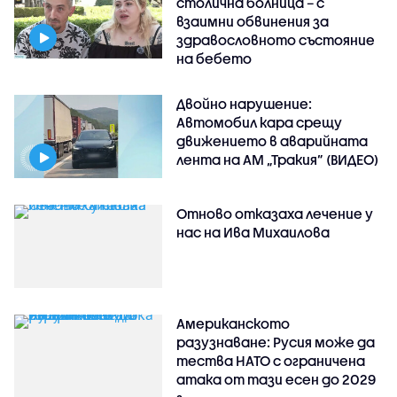
столична болница – с
взаимни обвинения за
здравословното състояние
на бебето
Двойно нарушение:
Автомобил кара срещу
движението в аварийната
лента на АМ „Тракия” (ВИДЕО)
Отново отказаха лечение у
нас на Ива Михаилова
Американското
разузнаване: Русия може да
тества НАТО с ограничена
атака от тази есен до 2029