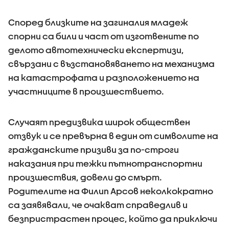
Според близките на загиналия младеж
спорни са били и част от изготвените по
делото автотехнически експертизи,
свързани с възстановяването на механизма
на катастрофата и разположението на
участниците в произшествието.
Случаят предизвика широк обществен
отзвук и се превърна в един от символите на
гражданските призиви за по-строги
наказания при тежки пътнотранспортни
произшествия, довели до смърт.
Родителите на Филип Арсов неколкократно
са заявявали, че очакват справедлив и
безпристрастен процес, който да приключи