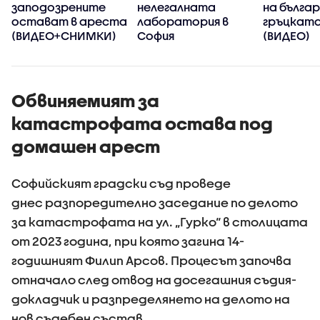
заподозрените
нелегалната
на бълга
остават в ареста
лаборатория в
гръцката
(ВИДЕО+СНИМКИ)
София
(ВИДЕО)
Обвиняемият за
катастрофата остава под
домашен арест
Софийският градски съд проведе
днес разпоредително заседание по делото
за катастрофата на ул. „Гурко“ в столицата
от 2023 година, при която загина 14-
годишният Филип Арсов. Процесът започва
отначало след отвод на досегашния съдия-
докладчик и разпределянето на делото на
нов съдебен състав.