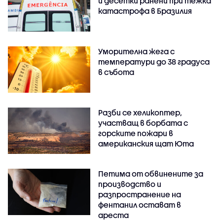
и десетки ранени при тежка
катастрофа в Бразилия
Уморителна жега с
температури до 38 градуса
в събота
Разби се хеликоптер,
участващ в борбата с
горските пожари в
американския щат Юта
Петима от обвинените за
производство и
разпространение на
фентанил остават в
ареста