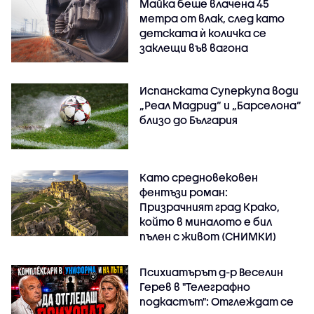
Майка беше влачена 45
метра от влак, след като
детската ѝ количка се
заклещи във вагона
Испанската Суперкупа води
„Реал Мадрид“ и „Барселона“
близо до България
Като средновековен
фентъзи роман:
Призрачният град Крако,
който в миналото е бил
пълен с живот (СНИМКИ)
Психиатърът д-р Веселин
Герев в "Телеграфно
подкастът": Отглеждат се