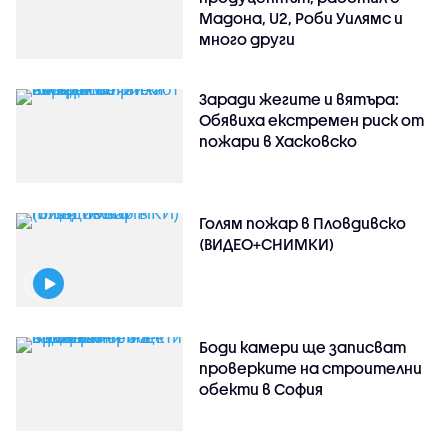
Мадона, U2, Роби Уилямс и
много други
Заради жегите и вятъра:
Обявиха екстремен риск от
пожари в Хасковско
Голям пожар в Пловдивско
(ВИДЕО+СНИМКИ)
Боди камери ще записват
проверките на строителни
обекти в София