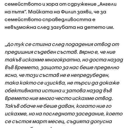
семейството и хора от сдружение „Ангели
на пътя”. Майката на Филип заяви, че за
семейството справедливостта е
невъзможна след загубата на детето им.
„
До тук се стигна след подадения отвод от
предишния съдебен състав. Вярно е, че ние
такъв искахме многократно, но доста назад
във времето, защото за нас беше пределно
ясно, че този състав не е непредубеден,
така както се изисква, не търси да докаже
обективната истина и затова назад във
времето ние много често искахме отвод.
Такъв обаче не беше даван, когато ние го
искахме, но на последното заседание, което
се състоя март месец, съдията допусна