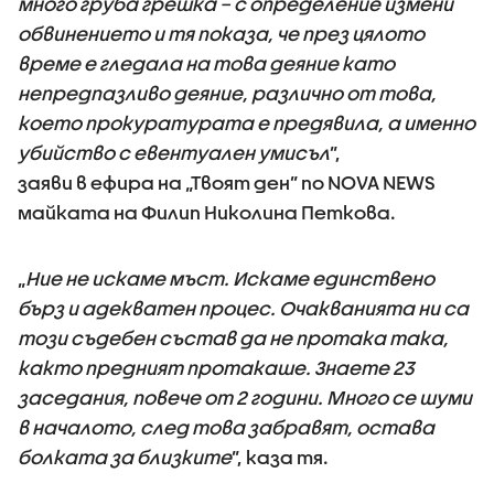
много груба грешка – с определение измени
обвинението и тя показа, че през цялото
време е гледала на това деяние като
непредпазливо деяние, различно от това,
което прокуратурата е предявила, а именно
убийство с евентуален умисъл
”,
заяви в ефира на „Твоят ден” по NOVA NEWS
майката на Филип Николина Петкова.
„
Ние не искаме мъст. Искаме единствено
бърз и адекватен процес. Очакванията ни са
този съдебен състав да не протака така,
както предният протакаше. Знаете 23
заседания, повече от 2 години. Много се шуми
в началото, след това забравят, остава
болката за близките
”, каза тя.