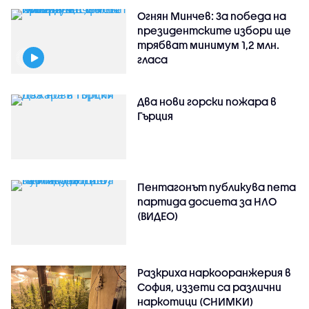
Огнян Минчев: За победа на
президентските избори ще
трябват минимум 1,2 млн.
гласа
Два нови горски пожара в
Гърция
Пентагонът публикува пета
партида досиета за НЛО
(ВИДЕО)
Разкриха наркооранжерия в
София, иззети са различни
наркотици (СНИМКИ)