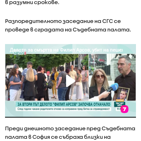
в разумни срокове.
Разпоредителното заседание на СГС се
проведе в сградата на Съдебната палата.
Преди днешното заседание пред Съдебната
палата в София се събраха близки на