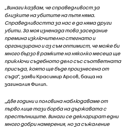
„
Винаги казвам, че справедливост за
близките на убитите на пътя няма.
Справедливостта за нас е да няма други
убити. За моя изненада това заседание
премина изключително стегнато и
организирано и аз съм оптимист, че може би
много бързо в рамките на няколко месеца ще
приключи съдебното дело със съответната
присъда, която ще бъде произнесена от
съда
”, заяви Красимир Арсов, баща на
загиналия Филип.
„
Две години и половина наблюдаваме от
първо лице тази борба на държавата с
престъпниците. Винаги се декларират едни
много добри намерения, но за съжаление