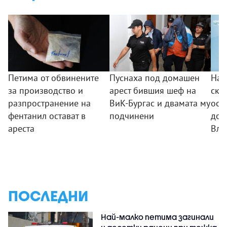
Петима от обвинените
Пуснаха под домашен
Над
за производство и
арест бившия шеф на
скъ
разпространение на
ВиК-Бургас и двамата му
ост
фентанил остават в
подчинени
дом
ареста
Вла
ПОСЛЕДНИ
Най-малко петима загинали