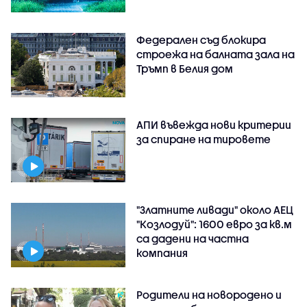
Федерален съд блокира
строежа на балната зала на
Тръмп в Белия дом
АПИ въвежда нови критерии
за спиране на тировете
"Златните ливади" около АЕЦ
"Козлодуй": 1600 евро за кв.м
са дадени на частна
компания
Родители на новородено и