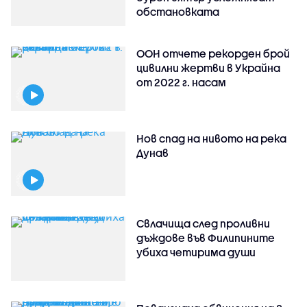
обстановката
ООН отчете рекорден брой
цивилни жертви в Украйна
от 2022 г. насам
Нов спад на нивото на река
Дунав
Свлачища след проливни
дъждове във Филипините
убиха четирима души