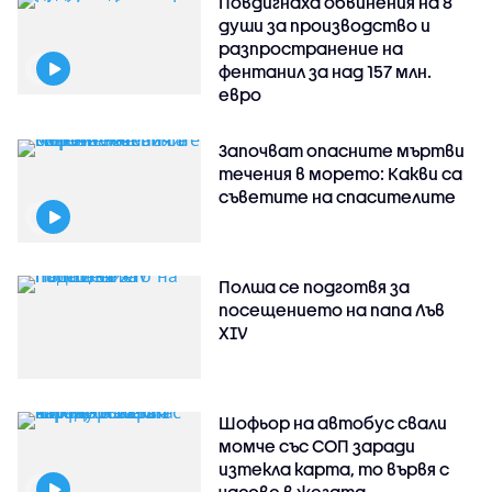
Повдигнаха обвинения на 8
души за производство и
разпространение на
фентанил за над 157 млн.
евро
Започват опасните мъртви
течения в морето: Какви са
съветите на спасителите
Полша се подготвя за
посещението на папа Лъв
XIV
Шофьор на автобус свали
момче със СОП заради
изтекла карта, то вървя с