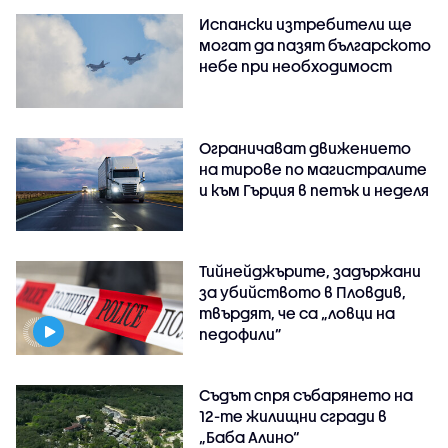
Испански изтребители ще
могат да пазят българското
небе при необходимост
Ограничават движението
на тирове по магистралите
и към Гърция в петък и неделя
Тийнейджърите, задържани
за убийството в Пловдив,
твърдят, че са „ловци на
педофили”
Съдът спря събарянето на
12-те жилищни сгради в
„Баба Алино“