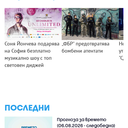
Соня Йончева подарява
„ФБР“ предотвратява
Нез
на София безплатно
бомбени атентати
уте
музикално шоу с топ
"Сд
световен диджей
ПОСЛЕДНИ
Прогноза за времето
(06.08.2026 - следобедна)