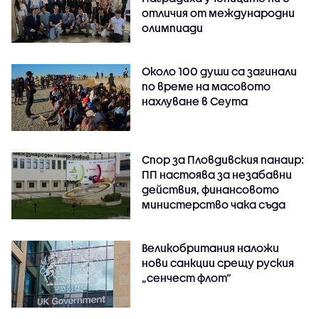
отличия от международни
олимпиади
Около 100 души са загинали
по време на масовото
нахлуване в Сеута
Спор за Пловдивския панаир:
ПП настоява за незабавни
действия, финансовото
министерство чака съда
Великобритания наложи
нови санкции срещу руския
„сенчест флот“