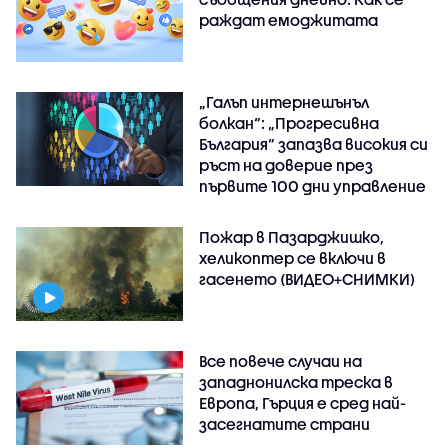
раждат емоджитата
„Галъп интернешънъл
болкан“: „Прогресивна
България“ запазва високия си
ръст на доверие през
първите 100 дни управление
Пожар в Пазарджишко,
хеликоптер се включи в
гасенето (ВИДЕО+СНИМКИ)
Все повече случаи на
западнонилска треска в
Европа, Гърция е сред най-
засегнатите страни