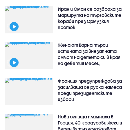
Иран и Оман се разбраха за
маршрута на търговските
кораби през Ормузкия
проток
Жена от Варна търси
истината за внезапната
смърт на детето си в края
на деветия месец
Франция предупреждава за
засилваща се руска намеса
преди президентските
избори
Нови огнища пламнаха в
Гърция, 40-градусови жеги и
бурен вятър усложняват