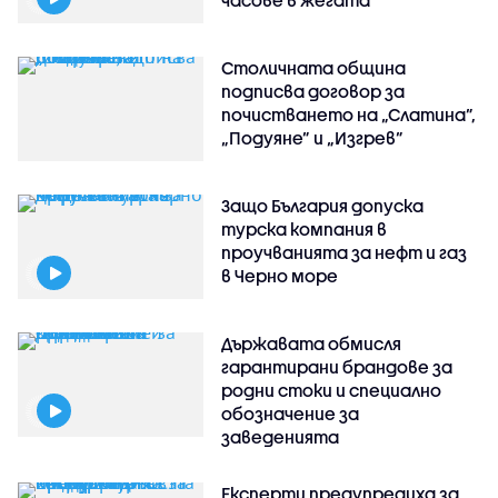
часове в жегата
Столичната община
подписва договор за
почистването на „Слатина”,
„Подуяне” и „Изгрев”
Защо България допуска
турска компания в
проучванията за нефт и газ
в Черно море
Държавата обмисля
гарантирани брандове за
родни стоки и специално
обозначение за
заведенията
Експерти предупредиха за