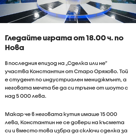
Гледайте играта от 18.00 ч. по
Нова
В последния епизод на „Сделка или не“
участва Константин от Старо Оряхово. Той
е студент по индустриален мениджмънт, а
неговата мечта бе да си тръгне от шоуто с
над 5 000 лева.
Макар че в неговата кутия имаше 15 000
лева, Константин не се довери на късмета
си и вместо това избра да сключи сделка за