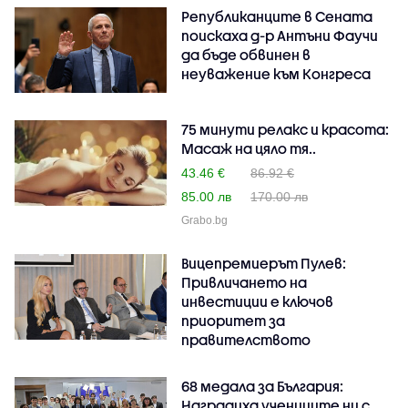
Републиканците в Сената
поискаха д-р Антъни Фаучи
да бъде обвинен в
неуважение към Конгреса
75 минути релакс и красота:
Масаж на цяло тя..
43.46 €
86.92 €
85.00 лв
170.00 лв
Grabo.bg
Вицепремиерът Пулев:
Привличането на
инвестиции е ключов
приоритет за
правителството
68 медала за България:
Наградиха учениците ни с