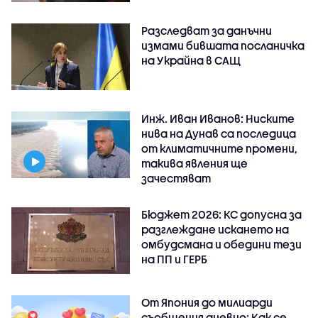
Разследват за данъчни
измами бившата посланичка
на Украйна в САЩ
Инж. Иван Иванов: Ниските
нива на Дунав са последица
от климатичните промени,
такива явления ще
зачестяват
Бюджет 2026: КС допусна за
разглеждане искането на
омбудсмана и обедини тези
на ПП и ГЕРБ
От Япония до милиарди
съобщения дневно: Как се