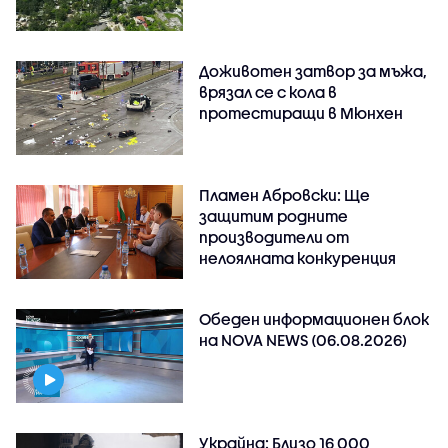
Доживотен затвор за мъжа,
врязал се с кола в
протестиращи в Мюнхен
Пламен Абровски: Ще
защитим родните
производители от
нелоялната конкуренция
Обеден информационен блок
на NOVA NEWS (06.08.2026)
Украйна: Близо 16 000