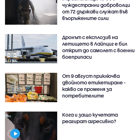
чуждестранни доброволци
от 72 държави служат във
въоръжените сили
Дронът с експлозив на
летището в Лайпциг е бил
открит до самолет с военни
боеприпаси
От 9 август приключва
двойното етикетиране -
какво се променя за
потребителите
Кога и защо кучетата
реагират агресивно?