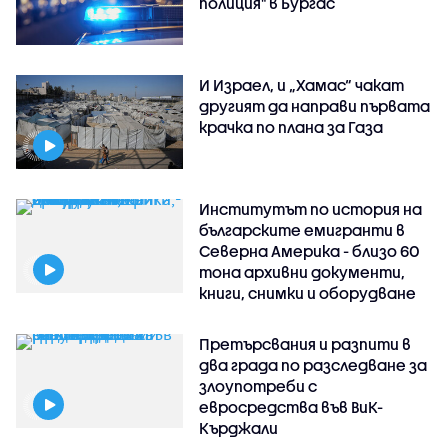
полиция" в Бургас
И Израел, и „Хамас“ чакат
другият да направи първата
крачка по плана за Газа
Институтът по история на
българските емигранти в
Северна Америка - близо 60
тона архивни документи,
книги, снимки и оборудване
Претърсвания и разпити в
два града по разследване за
злоупотреби с
евросредства във ВиК-
Кърджали