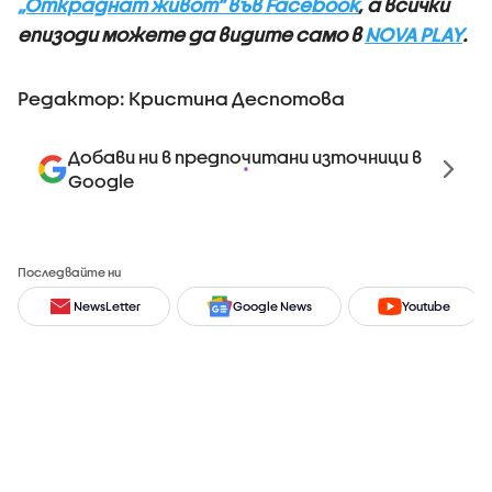
„Откраднат живот“ във Facebook
, а всички
епизоди можете да видите само в
NOVA PLAY
.
Редактор: Кристина Деспотова
Добави ни в предпочитани източници в
Google
Последвайте ни
NewsLetter
Google News
Youtube