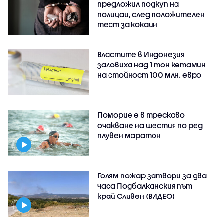
предложил подкуп на
полицаи, след положителен
тест за кокаин
Властите в Индонезия
заловиха над 1 тон кетамин
на стойност 100 млн. евро
Поморие е в трескаво
очакване на шестия по ред
плувен маратон
Голям пожар затвори за два
часа Подбалканския път
край Сливен (ВИДЕО)