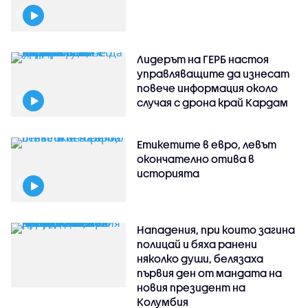
Лидерът на ГЕРБ настоя
управляващите да изнесат
повече информация около
случая с дрона край Кардам
Етикетите в евро, левът
окончателно отива в
историята
Нападения, при които загина
полицай и бяха ранени
няколко души, белязаха
първия ден от мандата на
новия президент на
Колумбия