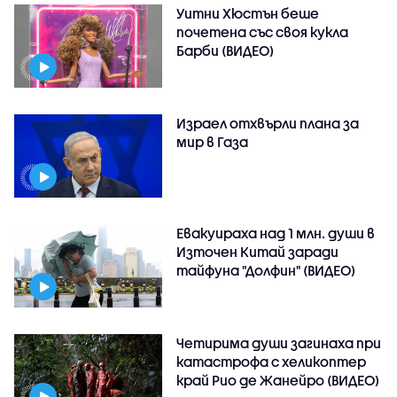
Уитни Хюстън беше
почетена със своя кукла
Барби (ВИДЕО)
Израел отхвърли плана за
мир в Газа
Евакуираха над 1 млн. души в
Източен Китай заради
тайфуна "Долфин" (ВИДЕО)
Четирима души загинаха при
катастрофа с хеликоптер
край Рио де Жанейро (ВИДЕО)