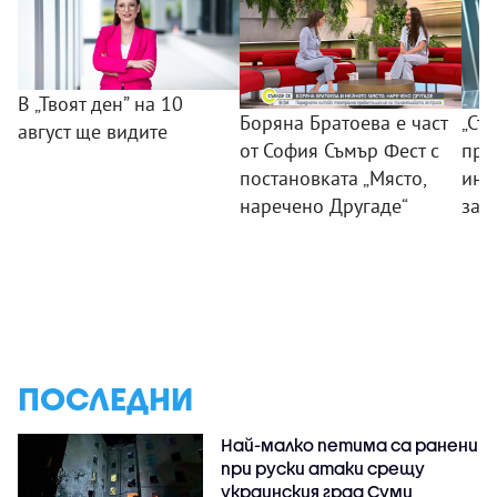
В „Твоят ден” на 10
Боряна Братоева е част
„Съ
август ще видите
от София Съмър Фест с
пра
постановката „Място,
инс
наречено Другаде“
зат
ПОСЛЕДНИ
Най-малко петима са ранени
при руски атаки срещу
украинския град Суми