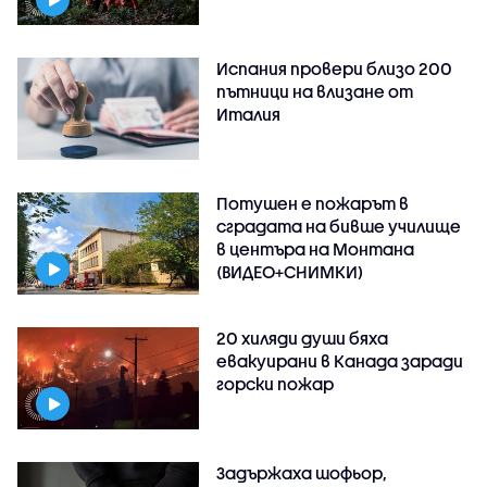
Испания провери близо 200
пътници на влизане от
Италия
Потушен е пожарът в
сградата на бивше училище
в центъра на Монтана
(ВИДЕО+СНИМКИ)
20 хиляди души бяха
евакуирани в Канада заради
горски пожар
Задържаха шофьор,