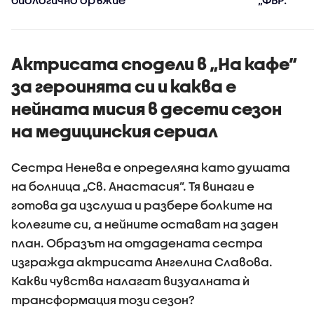
Междуна
разследв
Актрисата сподели в „На кафе”
за героинята си и каква е
нейната мисия в десети сезон
на медицинския сериал
Сестра Ненева е определяна като душата
на болница „Св. Анастасия”. Тя винаги е
готова да изслуша и разбере болките на
колегите си, а нейните остават на заден
план. Образът на отдадената сестра
изгражда актрисата Ангелина Славова.
Какви чувства налагат визуалната ѝ
трансформация този сезон?