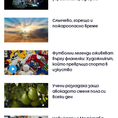
Слънчево, горещо и
пожароопасно време
Футболни легенди оживяват
върху фланелки: Художникът,
който превръща спорта в
изкуство
Учени разгадаха защо
авокадото сменя пола си
всеки ден