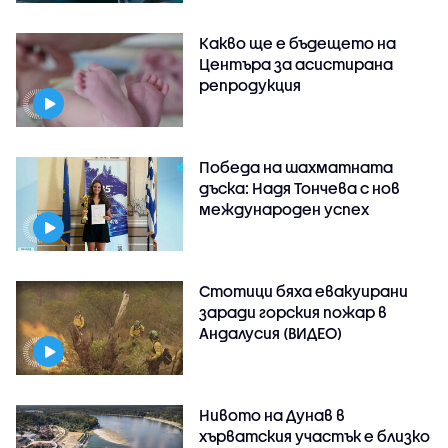
Какво ще е бъдещето на
Центъра за асистирана
репродукция
Победа на шахматната
дъска: Надя Тончева с нов
международен успех
Стотици бяха евакуирани
заради горския пожар в
Андалусия (ВИДЕО)
Нивото на Дунав в
хърватския участък е близко