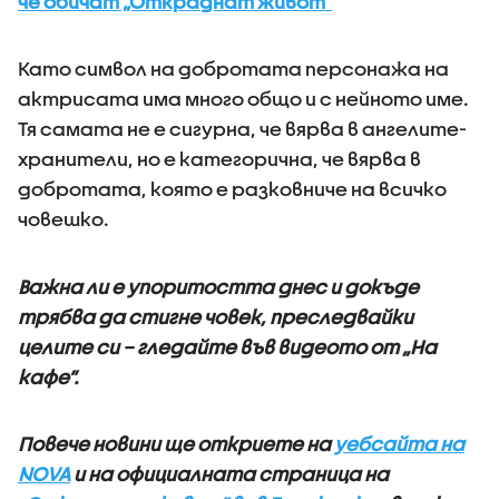
че обичат „Откраднат живот”
Като символ на добротата персонажа на
актрисата има много общо и с нейното име.
Тя самата не е сигурна, че вярва в ангелите-
хранители, но е категорична, че вярва в
добротата, която е разковниче на всичко
човешко.
Важна ли е упоритостта днес и докъде
трябва да стигне човек, преследвайки
целите си – гледайте във видеото от „На
кафе”.
Повече новини ще откриете на
уебсайта на
NOVA
и на официалната страница на