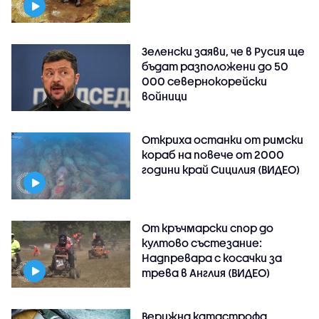
Зеленски заяви, че в Русия ще
бъдат разположени до 50
000 севернокорейски
войници
Откриха останки от римски
кораб на повече от 2000
години край Сицилия (ВИДЕО)
От кръчмарски спор до
култово състезание:
Надпревара с косачки за
трева в Англия (ВИДЕО)
Верижна катастрофа