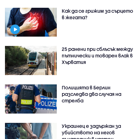
Как да се грижим за сърцето
в жегата?
25 ранени при сблъсък между
пътнически и товарен влак в
Хърватия
Полицията в Берлин
разследва два случая на
стрелба
Украинец е задържан за
убийството на негов