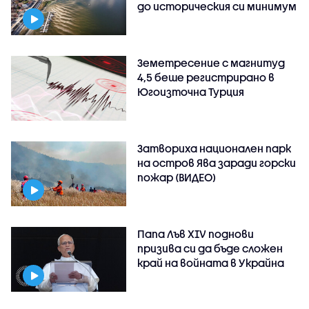
до историческия си минимум
Земетресение с магнитуд
4,5 беше регистрирано в
Югоизточна Турция
Затвориха национален парк
на остров Ява заради горски
пожар (ВИДЕО)
Папа Лъв XIV поднови
призива си да бъде сложен
край на войната в Украйна