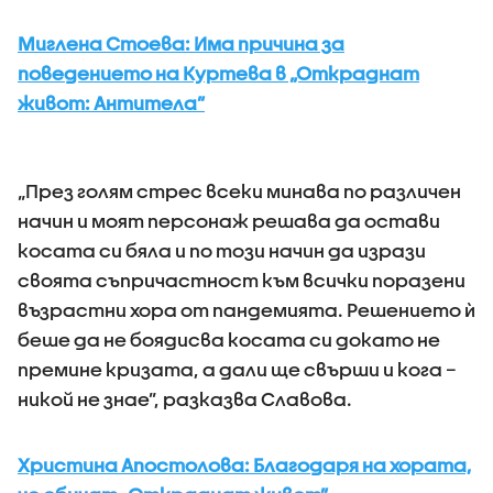
Миглена Стоева: Има причина за
поведението на Куртева в „Откраднат
живот: Антитела”
„През голям стрес всеки минава по различен
начин и моят персонаж решава да остави
косата си бяла и по този начин да изрази
своята съпричастност към всички поразени
възрастни хора от пандемията. Решението ѝ
беше да не боядисва косата си докато не
премине кризата, а дали ще свърши и кога –
никой не знае”, разказва Славова.
Христина Апостолова: Благодаря на хората,