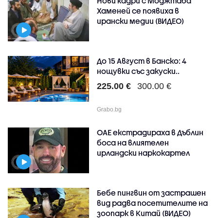
Нови кадри с Моджтаба
Хаменей се появиха в
ирански медии (ВИДЕО)
До 15 Август в Банско: 4
нощувки със закуски..
225.00 €
300.00 €
Grabo.bg
ОАЕ екстрадираха в Дъблин
боса на влиятелен
ирландски наркокартел
Бебе пингвин от застрашен
вид радва посетителите на
зоопарк в Китай (ВИДЕО)