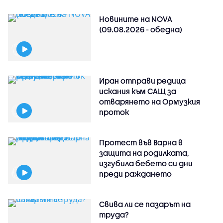
Новините на NOVA
(09.08.2026 - обедна)
Иран отправи редица
искания към САЩ за
отварянето на Ормузкия
проток
Протест във Варна в
защита на родилката,
изгубила бебето си дни
преди раждането
Свива ли се пазарът на
труда?