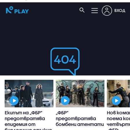
Екипът на „ФБР“
„ФБР“
Нов кома
предотвратява
предотвратява
поема ко
епидемия от
бомбени атентати
четвърти
биологично оръжие
„ФБР: