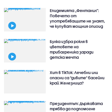
Епидемията „Фентанил”:
Повечето от
употребяващите не знаят,
че купуват мощния опиоид
Булка избра рокля в
цветовете на
трибагреника заради
детска мечта
Хит в TikTok: Лечебни или
опасни са "дивите" басейни
край Железница?
Президентът: Държавата
трябва да подпомогне