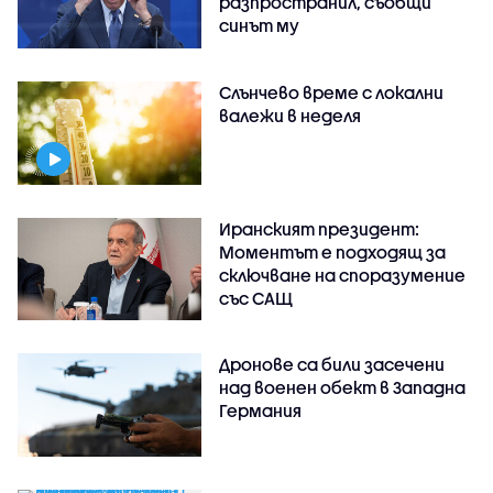
разпространил, съобщи
синът му
Слънчево време с локални
валежи в неделя
Иранският президент:
Моментът е подходящ за
сключване на споразумение
със САЩ
Дронове са били засечени
над военен обект в Западна
Германия