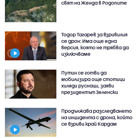
свят на Женда в Родопите
Тодор Тагарев за взривилия
се дрон: Има още една
версия, която не трябва да
изключваме
Путин се готви да
мобилизира още стотици
хиляди руснаци, заяви
президентът Зеленски
Продължава разследването
на инцидента с дрона, който
се взриви край Кардам