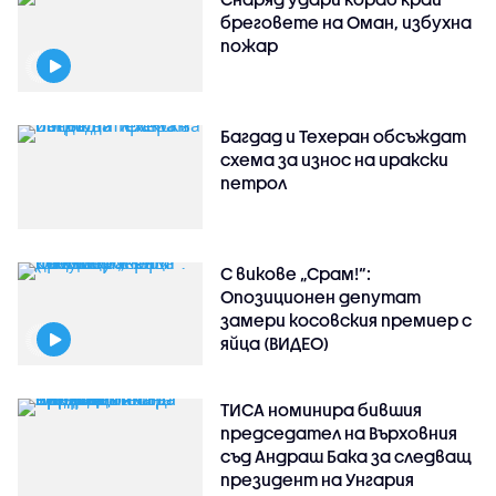
бреговете на Оман, избухна
пожар
Багдад и Техеран обсъждат
схема за износ на иракски
петрол
С викове „Срам!“:
Опозиционен депутат
замери косовския премиер с
яйца (ВИДЕО)
ТИСА номинира бившия
председател на Върховния
съд Андраш Бака за следващ
президент на Унгария