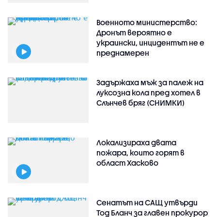
Военното министерство:
Дронът вероятно е
украински, инцидентът не е
преднамерен
Задържаха мъж за палеж на
луксозна кола пред хотел в
Слънчев бряг (СНИМКИ)
Локализираха двата
пожара, които горят в
област Хасково
Сенатът на САЩ утвърди
Тод Бланч за главен прокурор