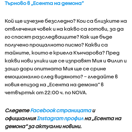
Търново в „Есента на демона“
Кой ще изчезне безследно? Кои са близките на
отвлечения човек и на какво са готови, за да
го спасят разследващите? Как ще бъде
получено прощалното писмо? Какви са
тайните, които е криела Кънчарова? Пред
какви нови улики ще се изправят Мия и Филип и
защо дори опитната Мия ще се срине
емоционално след видяното? – гледайте в
новия епизод на „Есента на демона“ в
четвъртък от 22:00 ч. по NOVA.
Следете
Facebook страницата
и
официалния
Instagram профил
на „Есента на
демона“ за актуални новини.