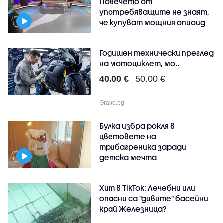
Повечето от
употребяващите не знаят,
че купуват мощния опиоид
Годишен технически преглед
на мотоциклет, мо..
40.00 €
50.00 €
Grabo.bg
Булка избра рокля в
цветовете на
трибагреника заради
детска мечта
Хит в TikTok: Лечебни или
опасни са "дивите" басейни
край Железница?