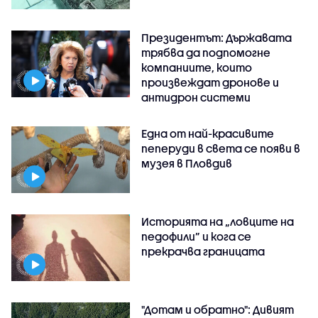
Президентът: Държавата
трябва да подпомогне
компаниите, които
произвеждат дронове и
антидрон системи
Една от най-красивите
пеперуди в света се появи в
музея в Пловдив
Историята на „ловците на
педофили” и кога се
прекрачва границата
"Дотам и обратно": Дивият