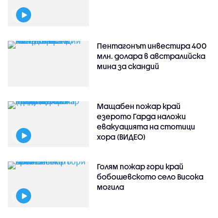
Пентагонът инвестира 400
млн. долара в австралийска
мина за скандий
Мащабен пожар край
езерото Гарда наложи
евакуацията на стотици
хора (ВИДЕО)
Голям пожар гори край
бобошевското село Висока
могила