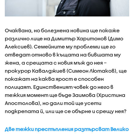
Очаквана, но болезнена новина ще покаже
различно лице на Димитър Харитонов (Димо
Алексиев). Семейните му проблеми ще го
отведат отново в къщата на бившата му
жена, а срещата с новия мъж до нея –
прокурор Кавалджиев (Симеон Лютаков), ще
покажат на каква ярост е способен
полицаят. Единственият човек до него в
тежкия момент ще бъде Заимова (Христина
Апостолова), но дали той ще усети
подкрепата й, или ще се обърне и срещу нея?
Две тежки престъпления разтърсват Велико