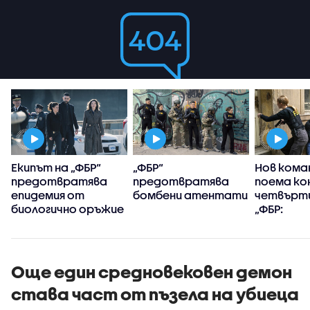
Екипът на „ФБР“
„ФБР“
Нов кома
предотвратява
предотвратява
поема ко
епидемия от
бомбени атентати
четвърти
биологично оръжие
„ФБР:
Междуна
разследв
Още един средновековен демон
става част от пъзела на убиеца