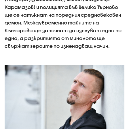
Карамазов) и полицията във Велико Търново
ще се натъкнат на поредния средновековен
демон. Междувременно тайните на
Кънчарова ще започнат да изплуват една по
една, а разкритията от миналото ще
свържат героите по изненадващ начин.