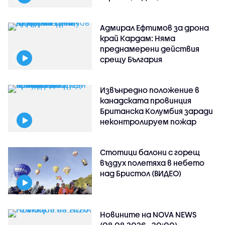
Адмирал Ефтимов за дрона
край Кардам: Няма
преднамерени действия
срещу България
Извънредно положение в
канадската провинция
Британска Колумбия заради
неконтролируем пожар
Стотици балони с горещ
въздух полетяха в небето
над Бристол (ВИДЕО)
Новините на NOVA NEWS