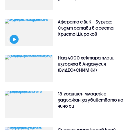
Аферата с ВиК – Бургас:
Съдът остави в ареста
Христо Широков
Над 4000 хектара площ
изгоряха в Андалусия
(ВИДЕО+СНИМКИ)
18-годишен младеж е
задържан за убийството на
чичо си
Снаряд удари кораб край