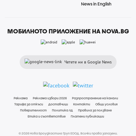
News in English
МОБИЛНОТО ПРИЛОЖЕНИЕ НА NOVA.BG
Четете ни в Google News
Реклама
Реклама избори 2026
Разпространение на канали
Тарифа за откъси
Доставчици
Контакти
Общи условия
Поверителност
Политика ЛД
Правила за ползване
Етика и съответствие
Платени публикации
© 2026 Нова Броудкастинг Груп ЕООД. Всички права запазени.