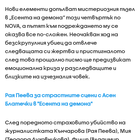
Нови елементи допълват мистериозния пъзел
в „Есента на демона“ този четвъртък по
NOVA, а пътят към подреждането му се
оказва все по-сложен. Неочакван ход на
безскрупулния убиец да отвлече
следващата си жертва и пристигналото
след това прощално писмо ще предизвикат
емоционална криза у разследващите и
близките на изчезналия човек.
Рая Пеева за страстните сцени с Асен
Блатечки в "Есента на демона"
След поредното страховито убийство на
журналистката Кънчарова (Рая Пеева), Мия
(Теодора Духовникова), Филип (Владимир