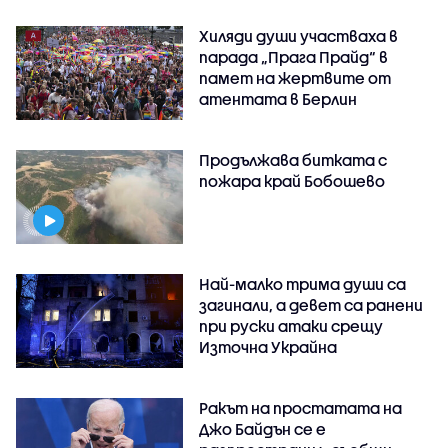
Хиляди души участваха в
парада „Прага Прайд“ в
памет на жертвите от
атентата в Берлин
Продължава битката с
пожара край Бобошево
Най-малко трима души са
загинали, а девет са ранени
при руски атаки срещу
Източна Украйна
Ракът на простатата на
Джо Байдън се е