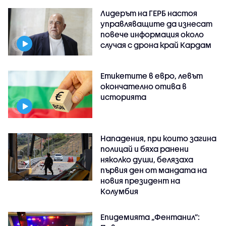
Лидерът на ГЕРБ настоя
управляващите да изнесат
повече информация около
случая с дрона край Кардам
Етикетите в евро, левът
окончателно отива в
историята
Нападения, при които загина
полицай и бяха ранени
няколко души, белязаха
първия ден от мандата на
новия президент на
Колумбия
Епидемията „Фентанил”: