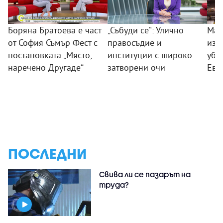
Боряна Братоева е част
„Събуди се“: Улично
Мар
от София Съмър Фест с
правосъдие и
изп
постановката „Място,
институции с широко
убие
наречено Другаде“
затворени очи
Ево
ПОСЛЕДНИ
Свива ли се пазарът на
труда?