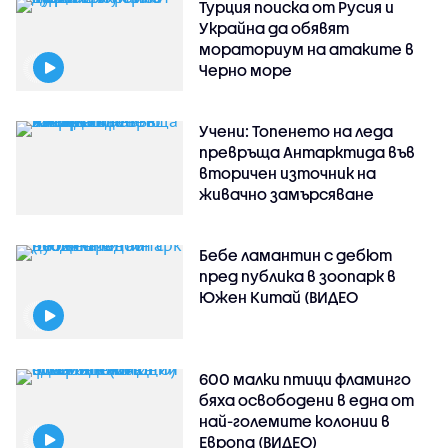
Турция поиска от Русия и
Украйна да обявят
мораториум на атаките в
Черно море
Учени: Топенето на леда
превръща Антарктида във
вторичен източник на
живачно замърсяване
Бебе ламантин с дебют
пред публика в зоопарк в
Южен Китай (ВИДЕО
600 малки птици фламинго
бяха освободени в една от
най-големите колонии в
Европа (ВИДЕО)