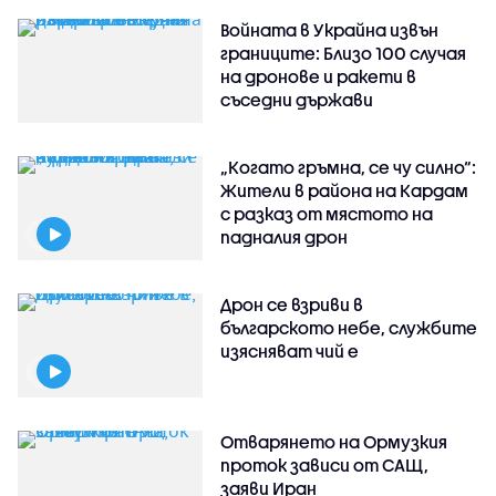
Войната в Украйна извън
границите: Близо 100 случая
на дронове и ракети в
съседни държави
„Когато гръмна, се чу силно“:
Жители в района на Кардам
с разказ от мястото на
падналия дрон
Дрон се взриви в
българското небе, службите
изясняват чий е
Отварянето на Ормузкия
проток зависи от САЩ,
заяви Иран