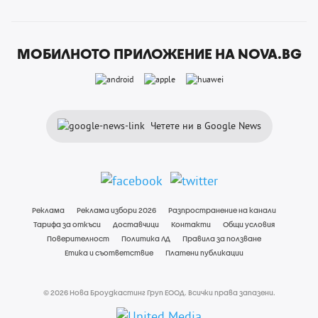
МОБИЛНОТО ПРИЛОЖЕНИЕ НА NOVA.BG
Четете ни в Google News
Реклама
Реклама избори 2026
Разпространение на канали
Тарифа за откъси
Доставчици
Контакти
Общи условия
Поверителност
Политика ЛД
Правила за ползване
Етика и съответствие
Платени публикации
© 2026 Нова Броудкастинг Груп ЕООД. Всички права запазени.