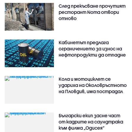
След прекъсване прочутият
ресторант Noma отвори
отново
Кабинетът предлага
ограничението за износ на
нефтопродукти да отпадне
Кола и мотоциклет се
удариха на Околовръстното
на Пловдив, има пострадал
Български екип засне част
от кадрите на саундтрака
към филма „Одисея“