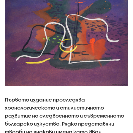
Първото издание проследява
хронологическото и стилистичното
развитие на следвоенното и съвременното
българско изкуство. Рядко представяни
творби на знакови имена като Иван