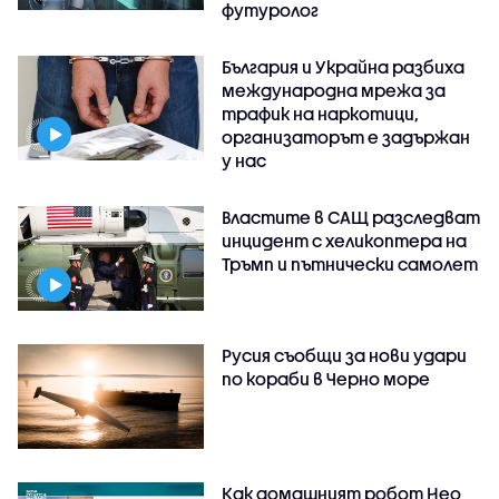
футуролог
България и Украйна разбиха
международна мрежа за
трафик на наркотици,
организаторът е задържан
у нас
Властите в САЩ разследват
инцидент с хеликоптера на
Тръмп и пътнически самолет
Русия съобщи за нови удари
по кораби в Черно море
Как домашният робот Нео