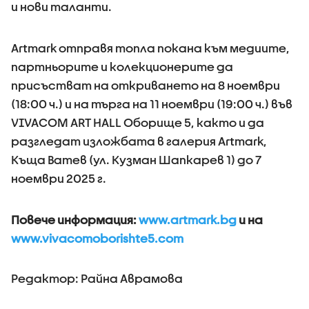
и нови таланти.
Artmark отправя топла покана към медиите,
партньорите и колекционерите да
присъстват на откриването на 8 ноември
(18:00 ч.) и на търга на 11 ноември (19:00 ч.) във
VIVACOM ART HALL Оборище 5, както и да
разгледат изложбата в галерия Artmark,
Къща Ватев (ул. Кузман Шапкарев 1) до 7
ноември 2025 г.
Повече информация:
www.artmark.bg
и на
www.vivacomoborishte5.com
Редактор: Райна Аврамова