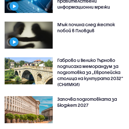
правителствени
информационни мрежи
Мъж почина след жесток
побой в Пловдив
Габрово и Велико Търново
подписаха меморандум за
подготовка за „Европейска
столица на културата 2032“
(СНИМКИ)
Започва подготовката за
Бюджет 2027