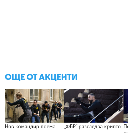
ОЩЕ ОТ АКЦЕНТИ
Нов командир поема
„ФБР“ разследва крипто
Поб