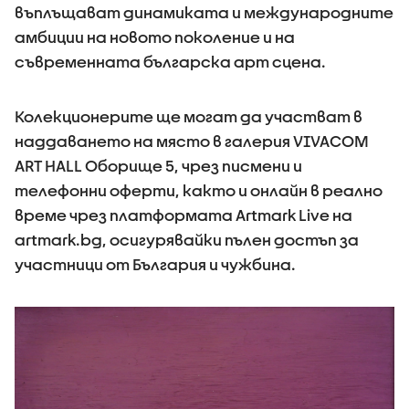
въплъщават динамиката и международните
амбиции на новото поколение и на
съвременната българска арт сцена.
Колекционерите ще могат да участват в
наддаването на място в галерия VIVACOM
ART HALL Оборище 5, чрез писмени и
телефонни оферти, както и онлайн в реално
време чрез платформата Artmark Live на
artmark.bg, осигурявайки пълен достъп за
участници от България и чужбина.