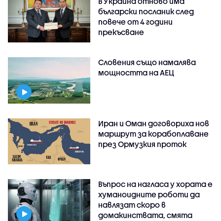
В Украйна отново има
български посланик след
повече от 4 години
прекъсване
Словения също намалява
мощността на АЕЦ
Иран и Оман договориха нов
маршрут за корабоплаване
през Ормузкия проток
Въпрос на нагласа у хората е
хуманоидните роботи да
навлязат скоро в
домакинствата, смята