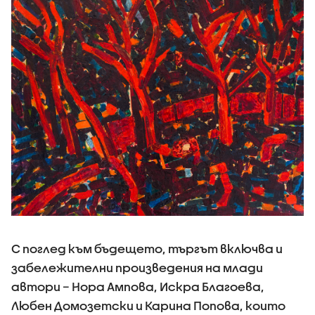
С поглед към бъдещето, търгът включва и
забележителни произведения на млади
автори – Нора Ампова, Искра Благоева,
Любен Домозетски и Карина Попова, които