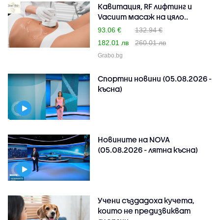
Кавитация, RF лифтинг и
Vacuum масаж на цяло..
93.06 €
132.94 €
182.01 лв
260.01 лв
Grabo.bg
Спортни новини (05.08.2026 -
късна)
Новините на NOVA
(05.08.2026 - лятна късна)
Учени създадоха кучета,
които не предизвикват