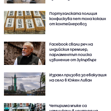
Португалската полиция
конфискува пет тона кокаин
от контейнеровоз
Facebook свали реч на
индийския премиер,
парламентът поиска
извинение от Зукърбърг
Израел призова за евакуация
на село в Южен Ливан
Четирима мъже са
намушкани в центъра на