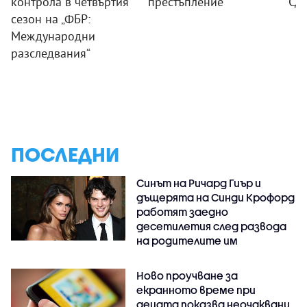
контрола в четвъртия
престъпление
"Сд
сезон на „ФБР:
Международни
разследвания“
ПОСЛЕДНИ
Синът на Ричард Гиър и
дъщерята на Синди Крофорд
работят заедно
десетилетия след развода
на родителите им
Ново проучване за
екранното време при
децата показва неочаквани