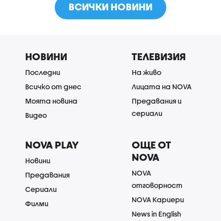
ВСИЧКИ НОВИНИ
НОВИНИ
ТЕЛЕВИЗИЯ
Последни
На живо
Всичко от днес
Лицата на NOVA
Моята новина
Предавания и
сериали
Видео
NOVA PLAY
ОЩЕ ОТ
NOVA
Новини
NOVA
Предавания
отговорност
Сериали
NOVA Кариери
Филми
News in English