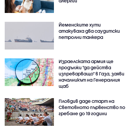
алергии
Йеменските хути
атакуваха два саудитски
петролни танкера
Израелската армия ще
продължи "да действа
изпреварващо" в Газа, заяви
началникът на Генералния
щаб
Пловдив даде старт на
Световното първенство по
гребане до 19 години