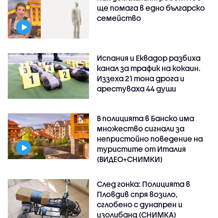
ще помага в едно българско
семейство
Испания и Еквадор разбиха
канал за трафик на кокаин.
Иззеха 21 тона дрога и
арестуваха 44 души
В полицията в Банско има
множество сигнали за
непристойно поведение на
туристите от Италия
(ВИДЕО+СНИМКИ)
След гонка: Полицията в
Пловдив спря возило,
сглобено с дунапрен и
изолибанд (СНИМКА)