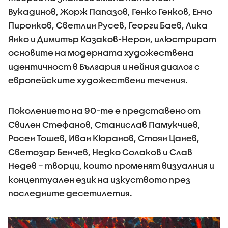
Вукадинов, Жорж Папазов, Генко Генков, Енчо
Пиронков, Светлин Русев, Георги Баев, Лика
Янко и Димитър Казаков-Нерон, илюстрират
основите на модерната художествена
идентичност в България и нейния диалог с
европейските художествени течения.
Поколението на 90-те е представено от
Свилен Стефанов, Станислав Памукчиев,
Росен Тошев, Иван Кюранов, Стоян Цанев,
Светозар Бенчев, Недко Солаков и Слав
Недев – творци, които променят визуалния и
концептуален език на изкуството през
последните десетилетия.