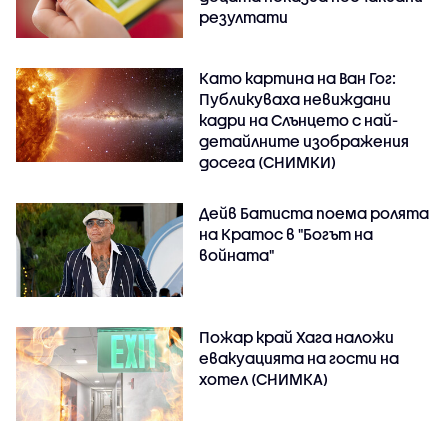
резултати
Като картина на Ван Гог:
Публикуваха невиждани
кадри на Слънцето с най-
детайлните изображения
досега (СНИМКИ)
Дейв Батиста поема ролята
на Кратос в "Богът на
войната"
Пожар край Хага наложи
евакуацията на гости на
хотел (СНИМКА)