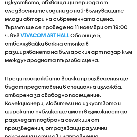
изкуството, обхващащи периода от
следвоенните години до най-вълнуващите
млади автори на съвременната сцена.
Търгът ще се проведе на 11 ноември от 19:00
ч. във
VIVACOM ART HALL
Оборище 5,
отбелязвайки важна стъпка в
разширяването на българския арт пазар към
международната търгова сцена.
Преди продажбата всички произведения ще
бъдат представени в специална изложба,
отворена за свободно посещение.
Колекционери, любители на изкуството и
широката публика ще имат възможност да
разгледат подбрана селекция от
произведения, отразяващи различни
поколения и стилови направления.