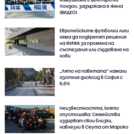
Лондон, задържана е жена
(ВИДЕО)
Европейските футболни лиги
няма да подкрепят решения
на ФИФА за промяна на
състезания или създаване на
нови
„Лято на паветата“ намали
азотния диоксид в София с
6,6%
Неизвестността, която
опустошава: Семейства
издирват свои близки,
навлезли в Сеута от Мароко