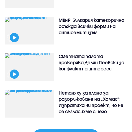
МВнР: България категорично
осъжда всички форми на
антисемитизъм
Сметната палата
проверява Делян Пеевски за
конфликт на интереси
Нетаняху за плана за
разоръжаване на „Хамас“:
Изпратиха ни проект, но не
се съгласихме с него