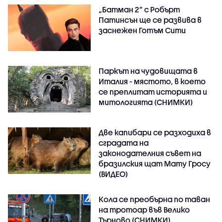
„Батман 2“ с Робърт
Патинсън ще се развива в
заснежен Готъм Сити
Паркът на чудовищата в
Италия - мястото, в което
се преплитат историята и
митологията (СНИМКИ)
Две капибари се разходиха в
сградата на
законодателния съвет на
бразилския щат Мату Гросу
(ВИДЕО)
Кола се преобърна по таван
на тротоар във Велико
Търново (СНИМКИ)