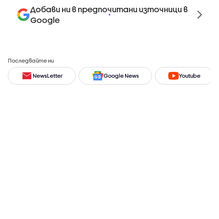
Добави ни в предпочитани източници в
Google
Последвайте ни
NewsLetter
Google News
Youtube