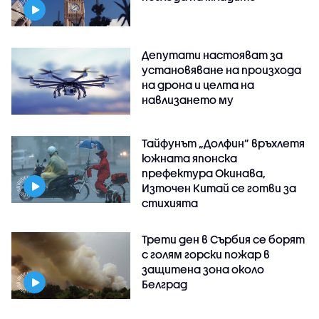
Депутати настояват за
установяване на произхода
на дрона и целта на
навлизането му
Тайфунът „Долфин” връхлетя
южната японска
префектура Окинава,
Източен Китай се готви за
стихията
Трети ден в Сърбия се борят
с голям горски пожар в
защитена зона около
Белград