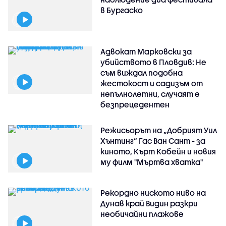
в Бургаско
Адвокат Марковски за
убийството в Пловдив: Не
съм виждал подобна
жестокост и садизъм от
непълнолетни, случаят е
безпрецедентен
Режисьорът на „Добрият Уил
Хънтинг“ Гас Ван Сант - за
киното, Кърт Кобейн и новия
му филм "Мъртва хватка"
Рекордно ниското ниво на
Дунав край Видин разкри
необичайни плажове