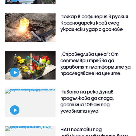
Пожар в рафинерия в руския
Краснодарски край след
украински удар с дронове
„Справедлива цена“: От
септември трябва да
заработят платформите за
проследяване на цените
Нивото на река Дунав
продължава да спада,
достигна 109 см под
условната нула
НАП постави под
наблюдение два фестивала