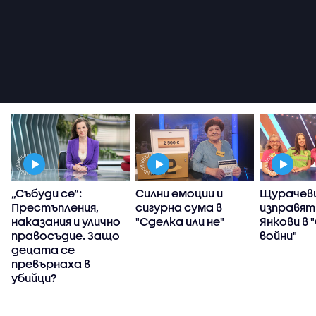
„Събуди се“:
Силни емоции и
Щурачеви
Престъпления,
сигурна сума в
изправят
наказания и улично
"Сделка или не"
Янкови в 
правосъдие. Защо
войни"
децата се
превърнаха в
убийци?