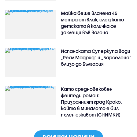
Майка беше влачена 45
метра от влак, след като
детската ѝ количка се
заклещи във вагона
Испанската Суперкупа води
„Реал Мадрид“ и „Барселона“
близо до България
Като средновековен
фентъзи роман:
Призрачният град Крако,
който в миналото е бил
пълен с живот (СНИМКИ)