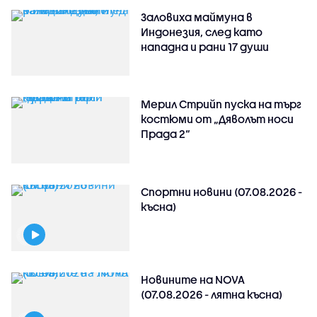
Заловиха маймуна в
Индонезия, след като
нападна и рани 17 души
Мерил Стрийп пуска на търг
костюми от „Дяволът носи
Прада 2“
Спортни новини (07.08.2026 -
късна)
Новините на NOVA
(07.08.2026 - лятна късна)