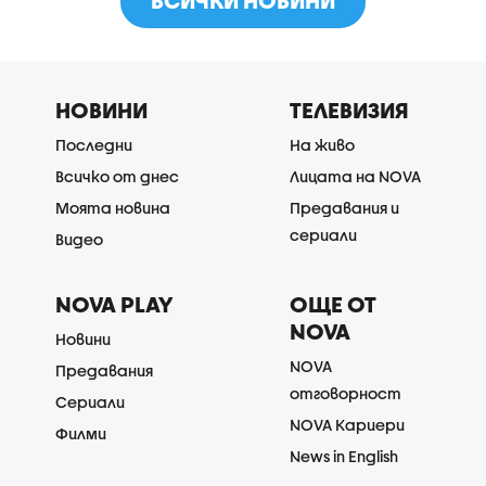
ВСИЧКИ НОВИНИ
НОВИНИ
ТЕЛЕВИЗИЯ
Последни
На живо
Всичко от днес
Лицата на NOVA
Моята новина
Предавания и
сериали
Видео
NOVA PLAY
ОЩЕ ОТ
NOVA
Новини
NOVA
Предавания
отговорност
Сериали
NOVA Кариери
Филми
News in English