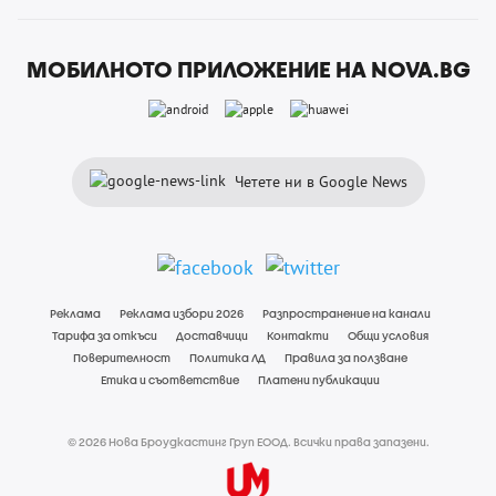
МОБИЛНОТО ПРИЛОЖЕНИЕ НА NOVA.BG
Четете ни в Google News
Реклама
Реклама избори 2026
Разпространение на канали
Тарифа за откъси
Доставчици
Контакти
Общи условия
Поверителност
Политика ЛД
Правила за ползване
Етика и съответствие
Платени публикации
© 2026 Нова Броудкастинг Груп ЕООД. Всички права запазени.