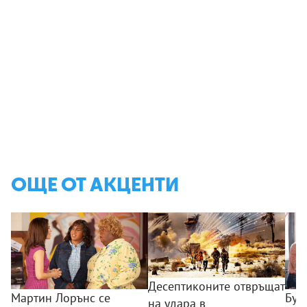
ОЩЕ ОТ АКЦЕНТИ
Десептиконите отвръщат
Мартин Лорънс се
Бур
на удара в