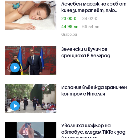
Лечебен масаж на гръб от
кинезитерапевт, плю..
23.00 €
34.02 €
44.98 лв
66.54 лв
Grabo.bg
Зеленски и Вучич се
срещнаха в Белград
Испания въвежда граничен
контрол с Италия
Уволниха шофьор на
автобус, гледал TikTok зад