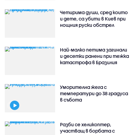
Четирима души, сред които
и дете, са убити в Киев при
нощния руски обстрел
Най-малко петима загинали
и десетки ранени при тежка
катастрофа в Бразилия
Уморителна жега с
температури до 38 градуса
в събота
Разби се хеликоптер,
участващ в борбата с