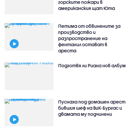
горските пожари в
американския щат Юта
Петима от обвинените за
производство и
разпространение на
фентанил остават в
ареста
Подготвя ли Риана нов албум
Пуснаха под домашен арест
бившия шеф на ВиК-Бургас и
двамата му подчинени