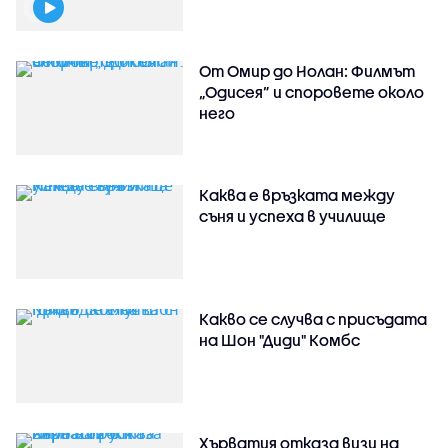
От Омир до Нолан: Филмът
„Одисея” и споровете около
него
Каква е връзката между
съня и успеха в училище
Какво се случва с присъдата
на Шон "Диди" Комбс
Хърватия отказа визи на