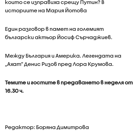
които се изправиха срещу Путин? В
историите на Мария Йотова
Един разговор в памет на големият
български актьор Йосиф Сърчаджиев.
Между България и Америка. Легендата на
„Ахат“ Денис Ризов пред Лора Крумова.
Темите и гостите в предаването в неделя от
16.30 ч.
Редактор: Боряна Димитрова