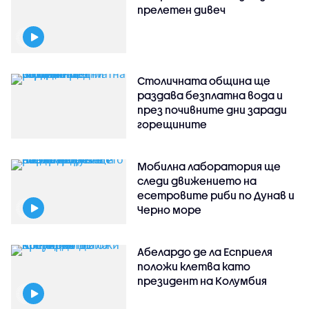
прелетен дивеч
Столичната община ще
раздава безплатна вода и
през почивните дни заради
горещините
Мобилна лаборатория ще
следи движението на
есетровите риби по Дунав и
Черно море
Абелардо де ла Есприеля
положи клетва като
президент на Колумбия