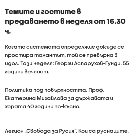
Темите и гостите в
предаването в неделя от 16.30
ч.
Когато системата определяше докъде се
простира талантът, той се превърна в
идол. Тази неделя: Георги Аспарухов-Гунди. 55
години вечност.
Политика под повърхността. Проф.
Екатерина Михайлова за държавата и
хората 40 години по-късно.
Легион „Свобода за Русия“. Кои са руснаците,