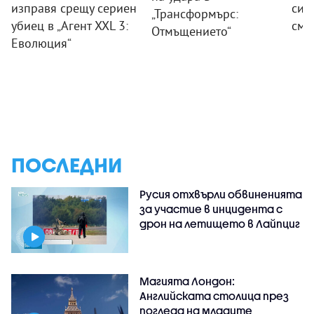
изправя срещу сериен
сил
„Трансформърс:
убиец в „Агент XXL 3:
смя
Отмъщението“
Еволюция“
ПОСЛЕДНИ
Русия отхвърли обвиненията
за участие в инцидента с
дрон на летището в Лайпциг
Магията Лондон:
Английската столица през
погледа на младите