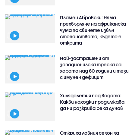
Пламен Абровски: Няма
прехвърляне на африканска
чума по свинете извън
стопанствата, където е
открита
Най-застрашени от
западнонилска треска са
хората над 60 години и тези
с имунен дефицит
Хилядолетия под водата:
Какви находки продължава
да ни разкрива река Дунав
Откриха ловния сезон за