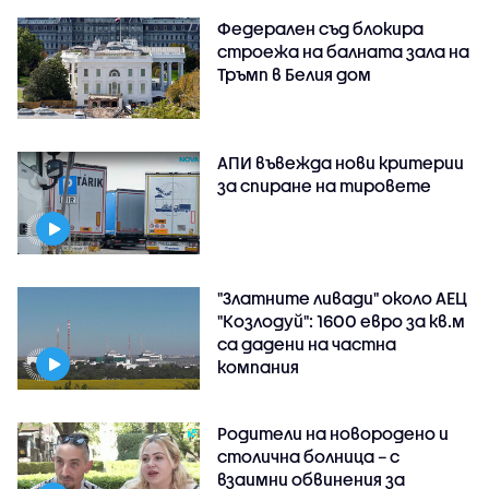
Федерален съд блокира
строежа на балната зала на
Тръмп в Белия дом
АПИ въвежда нови критерии
за спиране на тировете
"Златните ливади" около АЕЦ
"Козлодуй": 1600 евро за кв.м
са дадени на частна
компания
Родители на новородено и
столична болница – с
взаимни обвинения за