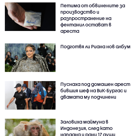
Петима от обвинените за
производство и
разпространение на
фентанил остават в
ареста
Подготвя ли Риана нов албум
Пуснаха под домашен арест
бившия шеф на ВиК-Бургас и
двамата му подчинени
Заловиха маймуна в
Индонезия, след като
нападна и рани 17 души