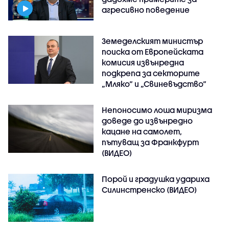
агресивно поведение
Земеделският министър
поиска от Европейската
комисия извънредна
подкрепа за секторите
„Мляко“ и „Свиневъдство“
Непоносимо лоша миризма
доведе до извънредно
кацане на самолет,
пътуващ за Франкфурт
(ВИДЕО)
Порой и градушка удариха
Силинстренско (ВИДЕО)