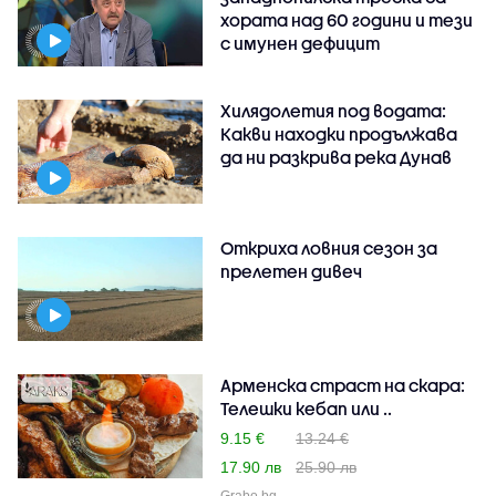
хората над 60 години и тези
с имунен дефицит
Хилядолетия под водата:
Какви находки продължава
да ни разкрива река Дунав
Откриха ловния сезон за
прелетен дивеч
Арменска страст на скара:
Телешки кебап или ..
9.15 €
13.24 €
17.90 лв
25.90 лв
Grabo.bg