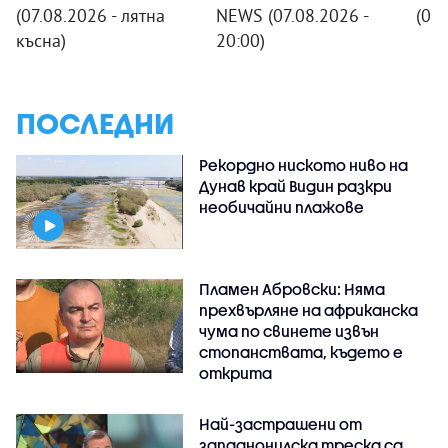
(07.08.2026 - лятна
NEWS (07.08.2026 -
(07
късна)
20:00)
ПОСЛЕДНИ
Рекордно ниското ниво на
Дунав край Видин разкри
необичайни плажове
Пламен Абровски: Няма
прехвърляне на африканска
чума по свинете извън
стопанствата, където е
открита
Най-застрашени от
западнонилска треска са