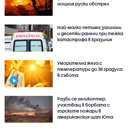
нощния руски обстрел
Най-малко петима загинали
и десетки ранени при тежка
катастрофа в Бразилия
Уморителна жега с
температури до 38 градуса
в събота
Разби се хеликоптер,
участващ в борбата с
горските пожари в
американския щат Юта