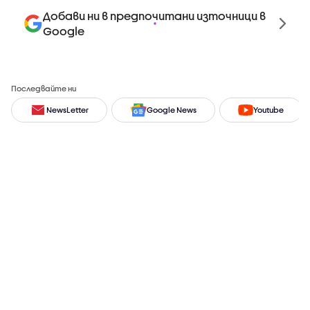
Добави ни в предпочитани източници в
Google
Последвайте ни
NewsLetter
Google News
Youtube