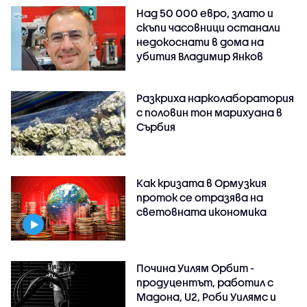
Над 50 000 евро, злато и
скъпи часовници останали
недокоснати в дома на
убития Владимир Янков
Разкриха нарколаборатория
с половин тон марихуана в
Сърбия
Как кризата в Ормузкия
проток се отразява на
световната икономика
Почина Уилям Орбит -
продуцентът, работил с
Мадона, U2, Роби Уилямс и