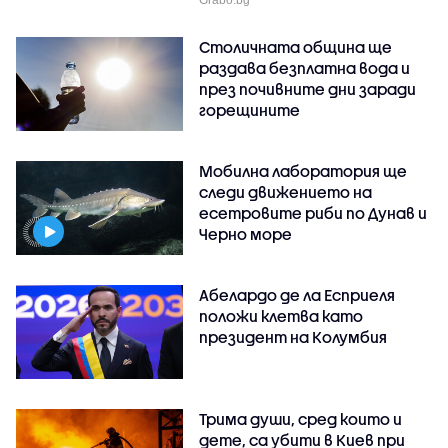
Столичната община ще
раздава безплатна вода и
през почивните дни заради
горещините
Мобилна лаборатория ще
следи движението на
есетровите риби по Дунав и
Черно море
Абелардо де ла Есприеля
положи клетва като
президент на Колумбия
Трима души, сред които и
дете, са убити в Киев при