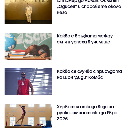
От Омир до Нолан: Филмът
„Одисея” и споровете около
него
Каква е връзката между
съня и успеха в училище
Какво се случва с присъдата
на Шон "Диди" Комбс
Хърватия отказа визи на
руски гимнастички за Евро
2026