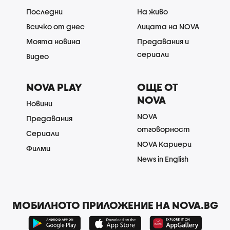
Последни
На живо
Всичко от днес
Лицата на NOVA
Моята новина
Предавания и
сериали
Видео
NOVA PLAY
ОЩЕ ОТ
NOVA
Новини
NOVA
Предавания
отговорност
Сериали
NOVA Кариери
Филми
News in English
МОБИЛНОТО ПРИЛОЖЕНИЕ НА NOVA.BG