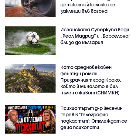
детската ѝ количка се
заклещи във вагона
Испанската Суперкупа води
„Реал Мадрид“ и „Барселона“
близо до България
Като средновековен
фентъзи роман:
Призрачният град Крако,
който в миналото е бил
пълен с живот (СНИМКИ)
Психиатърът д-р Веселин
Герев в "Телеграфно
подкастът": Отглеждат се
деца психопати