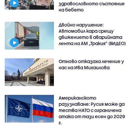
здравословното състояние
на бебето
Двойно нарушение:
Автомобил кара срещу
движението в аварийната
лента на АМ „Тракия” (ВИДЕО)
Отново отказаха лечение у
нас на Ива Михаилова
Американското
разузнаване: Русия може да
тества НАТО с ограничена
атака от тази есен до 2029
г.