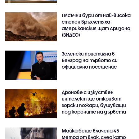
Пясъчни бури от най-висока
степен връхлетяха
американския щат Аризона
(ВИДЕО)
Зеленски пристигна в
Белград на първото си
официално посещение
Дронове с изкуствен
интелект ще откриват
горски пожари, бушуващи
под короните на дървета
Майка беше влачена 45
метра от влак, след като