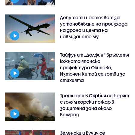
Депутати настояват за
установяване на произхода
на дрона и целта на
навлизането му
Тайфунът „Долфин” връхлетя
южната японска
префектура Окинава,
Източен Китай се готви за
стихията
Трети ден в Сърбия се борят
с голям горски пожар в
защитена зона около
Белград
Зеленски и Вучич се