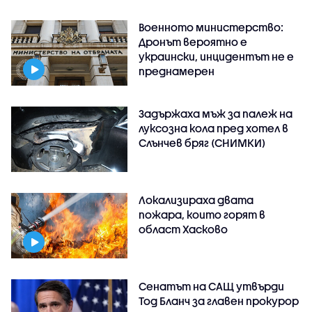
Военното министерство:
Дронът вероятно е
украински, инцидентът не е
преднамерен
Задържаха мъж за палеж на
луксозна кола пред хотел в
Слънчев бряг (СНИМКИ)
Локализираха двата
пожара, които горят в
област Хасково
Сенатът на САЩ утвърди
Тод Бланч за главен прокурор