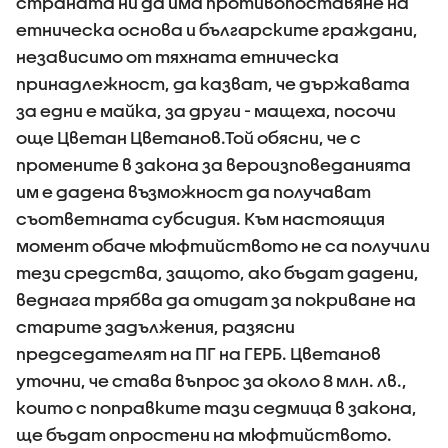
страната ни да има противопоставяне на
етническа основа и българските граждани,
независимо от тяхната етническа
принадлежност, да казват, че държавата
за едни е майка, за други - мащеха, посочи
още Цветан Цветанов.Той обясни, че с
промените в закона за вероизповеданията
им е дадена възможност да получават
съответната субсидия. Към настоящия
момент обаче мюфтийството не са получили
тези средства, защото, ако бъдат дадени,
веднага трябва да отидат за покриване на
старите задължения, разясни
председателят на ПГ на ГЕРБ. Цветанов
уточни, че става въпрос за около 8 млн. лв.,
които с поправките тази седмица в закона,
ще бъдат опростени на мюфтийството.