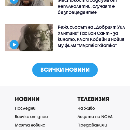
непълнолетни, случаят е
безпрецедентен
Режисьорът на „Добрият Уил
Хънтинг“ Гас Ван Сант - за
киното, Кърт Кобейн и новия
му филм "Мъртва хватка"
ВСИЧКИ НОВИНИ
НОВИНИ
ТЕЛЕВИЗИЯ
Последни
На живо
Всичко от днес
Лицата на NOVA
Моята новина
Предавания и