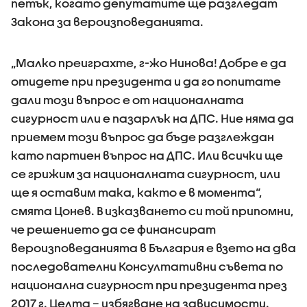
петък, когато депутатите ще разгледат
Закона за вероизповеданията.
„Малко преиграхте, г-жо Нинова! Добре е да
отидете при президента и да го попитате
дали този въпрос е от националната
сигурност или е пазарлък на ДПС. Ние няма да
приемем този въпрос да бъде разглеждан
като партиен въпрос на ДПС. Или всички ще
се грижим за националната сигурност, или
ще я оставим така, както е в момента“,
смята Цонев. В изказването си той припомни,
че решението да се финансират
вероизповеданията в България е взето на два
последователни Консултативни съвета по
национална сигурност при президента през
2017 г. Целта – избягване на зависимости.