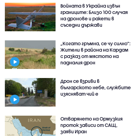
Войната в Украйна извън
границите: Близо 100 случая
на дронове и ракети в
съседни държави
„Когато гръмна, се чу силно“:
Жители в района на Кардам
с разказ от мястото на
падналия дрон
Дрон се взриви в
българското небе, службите
изясняват чий е
Отварянето на Ормузкия
проток зависи от САЩ,
заяви Иран