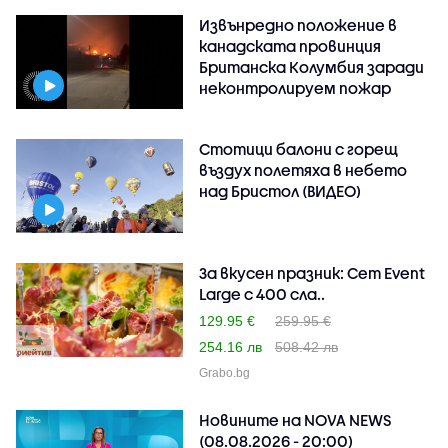
Извънредно положение в
канадската провинция
Британска Колумбия заради
неконтролируем пожар
Стотици балони с горещ
въздух полетяха в небето
над Бристол (ВИДЕО)
За вкусен празник: Сет Event
Large с 400 сла..
129.95 €
259.95 €
254.16 лв
508.42 лв
Grabo.bg
Новините на NOVA NEWS
(08.08.2026 - 20:00)