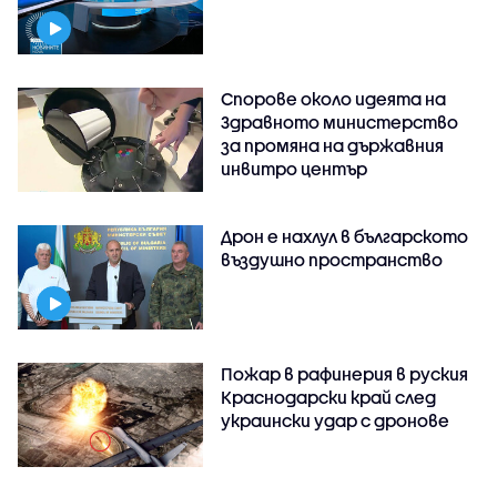
Спорове около идеята на
Здравното министерство
за промяна на държавния
инвитро център
Дрон е нахлул в българското
въздушно пространство
Пожар в рафинерия в руския
Краснодарски край след
украински удар с дронове