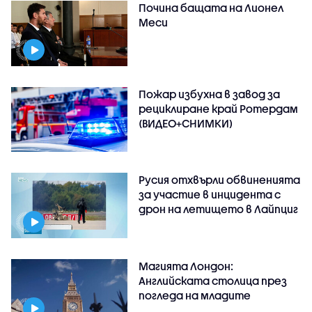
Почина бащата на Лионел
Меси
Пожар избухна в завод за
рециклиране край Ротердам
(ВИДЕО+СНИМКИ)
Русия отхвърли обвиненията
за участие в инцидента с
дрон на летището в Лайпциг
Магията Лондон:
Английската столица през
погледа на младите