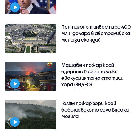
Пентагонът инвестира 400
млн. долара в австралийска
мина за скандий
Мащабен пожар край
езерото Гарда наложи
евакуацията на стотици
хора (ВИДЕО)
Голям пожар гори край
бобошевското село Висока
могила