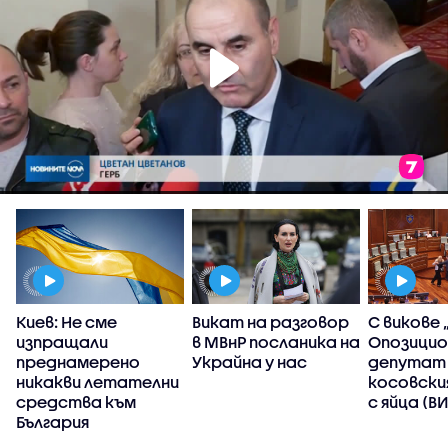
Киев: Не сме
Викат на разговор
С викове 
изпращали
в МВнР посланика на
Опозицио
преднамерено
Украйна у нас
депутат
никакви летателни
косовски
средства към
с яйца (В
България