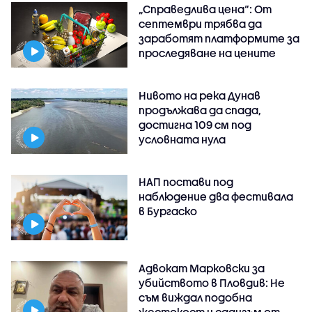
„Справедлива цена“: От
септември трябва да
заработят платформите за
проследяване на цените
Нивото на река Дунав
продължава да спада,
достигна 109 см под
условната нула
НАП постави под
наблюдение два фестивала
в Бургаско
Адвокат Марковски за
убийството в Пловдив: Не
съм виждал подобна
жестокост и садизъм от