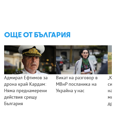
ОЩЕ ОТ БЪЛГАРИЯ
Адмирал Ефтимов за
Викат на разговор в
„Ког
дрона край Кардам:
МВнР посланика на
сил
Няма преднамерени
Украйна у нас
на 
действия срещу
мяс
България
дро