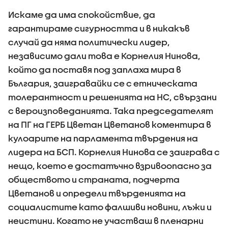
Искаме да има спокойствие, да
гарантираме сигурността и в никакъв
случай да няма политически лидер,
независимо дали това е Корнелия Нинова,
който да поставя под заплаха мира в
България, заигравайки се с етническата
толерантност и решенията на НС, свързани
с вероизповеданията. Така председателят
на ПГ на ГЕРБ Цветан Цветанов коментира в
кулоарите на парламента твърдения на
лидера на БСП. Корнелия Нинова се заиграва с
нещо, което е достатъчно взривоопасно за
обществото и страната, подчерта
Цветанов и определи твърденията на
социалистите като фалшиви новини, лъжи и
неистини. Когато не участваш в пленарни