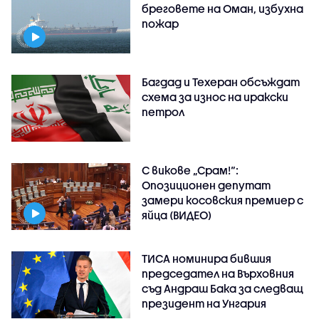
бреговете на Оман, избухна
пожар
Багдад и Техеран обсъждат
схема за износ на иракски
петрол
С викове „Срам!“:
Опозиционен депутат
замери косовския премиер с
яйца (ВИДЕО)
ТИСА номинира бившия
председател на Върховния
съд Андраш Бака за следващ
президент на Унгария