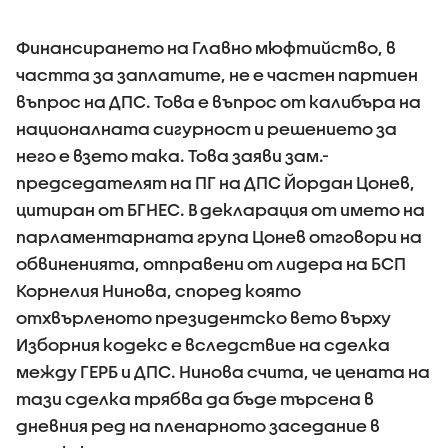
Финансирането на Главно мюфтийство, в
частта за заплатите, не е частен партиен
въпрос на ДПС. Това е въпрос от калибъра на
националната сигурност и решението за
него е взето така. Това заяви зам.-
председателят на ПГ на ДПС Йордан Цонев,
цитиран от БГНЕС. В декларация от името на
парламентарната група Цонев отговори на
обвиненията, отправени от лидера на БСП
Корнелия Нинова, според която
отхвърленото президентско вето върху
Изборния кодекс е вследствие на сделка
между ГЕРБ и ДПС. Нинова счита, че цената на
тази сделка трябва да бъде търсена в
дневния ред на пленарното заседание в