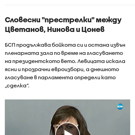
Словесни "престрелки" между
Цветанов, Нинова и Цонев
БСП продължава бойкота си и остана извън
пленарната зала по време на гласуването
на президентското вето. Левицата искала
ясни и прозрачни евроизбори, а днешното
гласуване в парламента определи като
„сделка”.