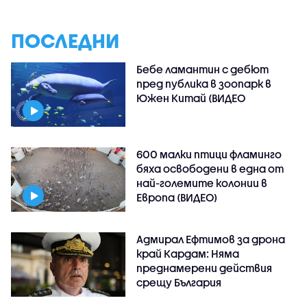
ПОСЛЕДНИ
Бебе ламантин с дебют
пред публика в зоопарк в
Южен Китай (ВИДЕО
600 малки птици фламинго
бяха освободени в една от
най-големите колонии в
Европа (ВИДЕО)
Адмирал Ефтимов за дрона
край Кардам: Няма
преднамерени действия
срещу България