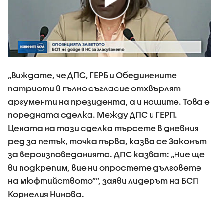
„Виждате, че ДПС, ГЕРБ и Обединените
патриоти в пълно съгласие отхвърлят
аргументи на президента, а и нашите. Това е
поредната сделка. Между ДПС и ГЕРП.
Цената на тази сделка търсете в дневния
ред за петък, точка първа, казва се Законът
за вероизповеданията. ДПС казват: „Ние ще
ви подкрепим, вие ни опростете дълговете
на мюфтийството””, заяви лидерът на БСП
Корнелия Нинова.