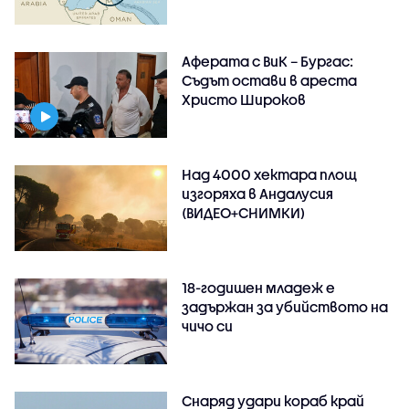
Аферата с ВиК – Бургас:
Съдът остави в ареста
Христо Широков
Над 4000 хектара площ
изгоряха в Андалусия
(ВИДЕО+СНИМКИ)
18-годишен младеж е
задържан за убийството на
чичо си
Снаряд удари кораб край