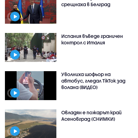
срещнаха в Белград
Испания въведе граничен
контрол с Италия
Уволниха шофьор на
автобус, гледал TikTok зад
волана (ВИДЕО)
Овладян е пожарът край
Асеновград (СНИМКИ)