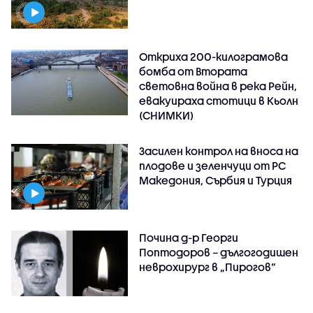
Откриха 200-килограмова
бомба от Втората
световна война в река Рейн,
евакуираха стотици в Кьолн
(СНИМКИ)
Засилен контрол на вноса на
плодове и зеленчуци от РС
Македония, Сърбия и Турция
Почина д-р Георги
Поптодоров – дългогодишен
неврохирург в „Пирогов“