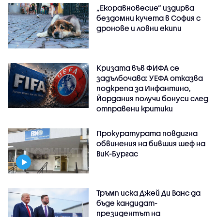
„Екоравновесие“ издирва
бездомни кучета в София с
дронове и ловни екипи
Кризата във ФИФА се
задълбочава: УЕФА отказва
подкрепа за Инфантино,
Йордания получи бонуси след
отправени критики
Прокуратурата повдигна
обвинения на бившия шеф на
ВиК-Бургас
Тръмп иска Джей Ди Ванс да
бъде кандидат-
президентът на