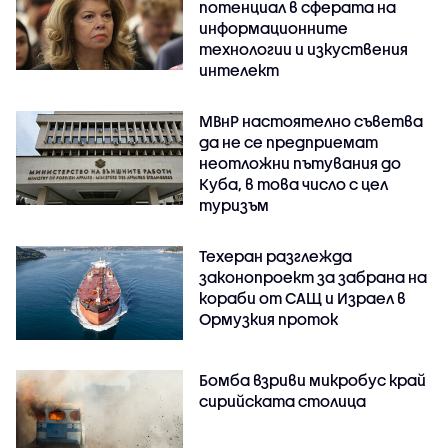
потенциал в сферата на
информационните
технологии и изкуствения
интелект
МВнР настоятелно съветва
да не се предприемат
неотложни пътувания до
Куба, в това число с цел
туризъм
Техеран разглежда
законопроект за забрана на
кораби от САЩ и Израел в
Ормузкия проток
Бомба взриви микробус край
сирийската столица