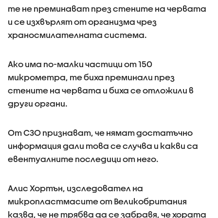
те не преминават през стените на червата
и се изхвърлят от организма чрез
храносмилателната система.
Ако има по-малки частици от 150
микрометра, те биха преминали през
стените на червата и биха се отложили в
други органи.
От СЗО признават, че нямат достатъчно
информация дали това се случва и какви са
евентуалните последици от него.
Алис Хортън, изследовател на
микропластмасите от Великобритания
казва, че не трябва да се забравя, че хората