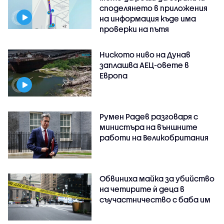
споделянето в приложения
на информация къде има
проверки на пътя
Ниското ниво на Дунав
заплашва АЕЦ-овете в
Европа
Румен Радев разговаря с
министъра на външните
работи на Великобритания
Обвиниха майка за убийство
на четирите ѝ деца в
съучастничество с баба им