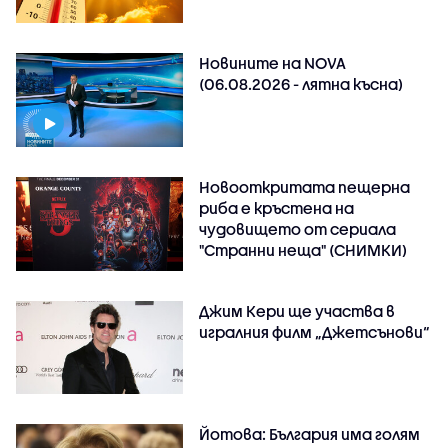
Новините на NOVA
(06.08.2026 - лятна късна)
Новооткритата пещерна
риба е кръстена на
чудовището от сериала
"Странни неща" (СНИМКИ)
Джим Кери ще участва в
игралния филм „Джетсънови“
Йотова: България има голям