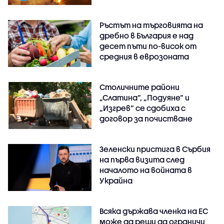
Ръстът на търговията на
дребно в България е над
десет пъти по-висок от
средния в еврозоната
Столичните райони
„Слатина“, „Подуяне“ и
„Изгрев“ се сдобиха с
договор за почистване
Зеленски пристига в Сърбия
на първа визита след
началото на войната в
Украйна
Всяка държава членка на ЕС
може да реши да ограничи