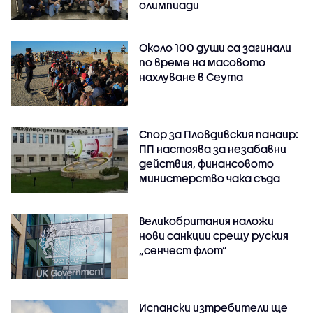
олимпиади
Около 100 души са загинали
по време на масовото
нахлуване в Сеута
Спор за Пловдивския панаир:
ПП настоява за незабавни
действия, финансовото
министерство чака съда
Великобритания наложи
нови санкции срещу руския
„сенчест флот“
Испански изтребители ще