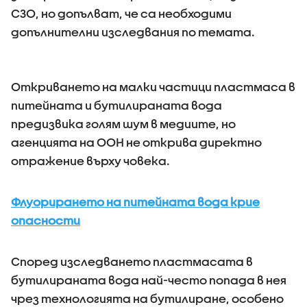
СЗО, но допълват, че са необходими
допълнителни изследвания по темата.
Откриването на малки частици пластмаса в
питейната и бутилираната вода
предизвика голям шум в медиите, но
агенцията на ООН не открива директно
отражение върху човека.
Флуорирането на питейната вода крие
опасности
Според изследването пластмасата в
бутилираната вода най-често попада в нея
чрез технологията на бутилиране, особено