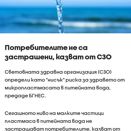
Потребителите не са
застрашени, казват от СЗО
Световната здравна организация (СЗО)
определи като "нисък" риска за здравето от
микропластмасата в питейната вода,
предаде БГНЕС.
Сегашното ниво на малките частици
пластмаса в питейната вода не
застрашават потребителите, казват от