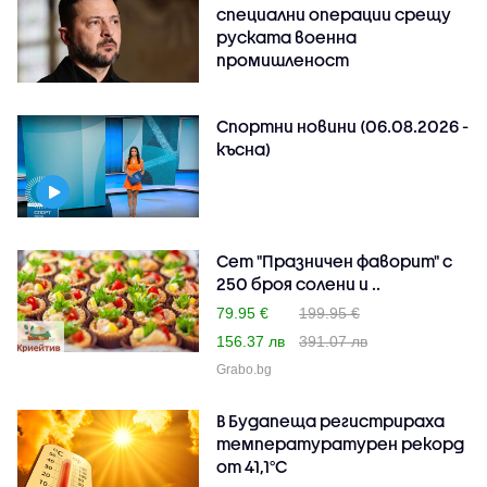
специални операции срещу
руската военна
промишленост
Спортни новини (06.08.2026 -
късна)
Сет "Празничен фаворит" с
250 броя солени и ..
79.95 €
199.95 €
156.37 лв
391.07 лв
Grabo.bg
В Будапеща регистрираха
температуратурен рекорд
от 41,1°C