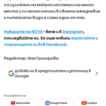
са изложени на микропластмаси на много
места и по много начини в своето ежедневие
и питейната вода е само един от тях.
Новините на NOVA
- вече и в
Instagram
,
последвайте ни.
За още новини
харесайте и
страницата ни във Facebook
.
Редактор: Ина Григорова
Добави ни в предпочитани източници в
Google
Последвайте ни
NewsLetter
Google News
Youtube