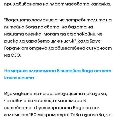
при завиването на пластмасовата капачка.
"Водещото послание е, че потребителите на
питейна вода по света, на базата на
нашата оценка, могат да са спокойни, че
риска за здравето им е нисък", каза Брус
Гордън от отдела за обществена сигурност
на СЗО.
Намериха пластмаса в питейна вода от пет
континента
Изследването на организацията показало,
че повечето частици пластмаса в
питейната и бутилираната вода са по-
големи от 150 микрометра. Това означава, че