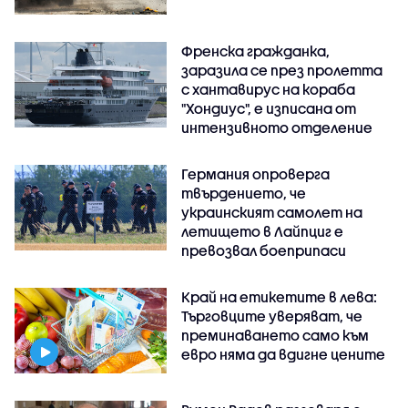
Френска гражданка,
заразила се през пролетта
с хантавирус на кораба
"Хондиус", е изписана от
интензивното отделение
Германия опроверга
твърдението, че
украинският самолет на
летището в Лайпциг е
превозвал боеприпаси
Край на етикетите в лева:
Търговците уверяват, че
преминаването само към
евро няма да вдигне цените