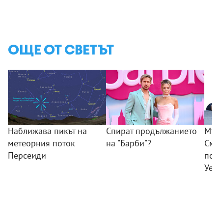
ОЩЕ ОТ СВЕТЪТ
Наближава пикът на
Спират продължанието
Мъж
метеорния поток
на "Барби"?
Смъ
Персеиди
пок
Уел