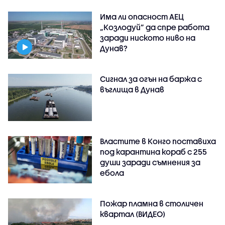
Има ли опасност АЕЦ
„Козлодуй” да спре работа
заради ниското ниво на
Дунав?
Сигнал за огън на баржа с
въглища в Дунав
Властите в Конго поставиха
под карантина кораб с 255
души заради съмнения за
ебола
Пожар пламна в столичен
квартал (ВИДЕО)