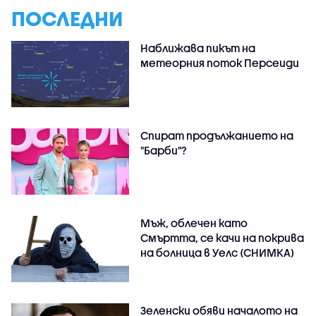
ПОСЛЕДНИ
Наближава пикът на
метеорния поток Персеиди
Спират продължанието на
"Барби"?
Мъж, облечен като
Смъртта, се качи на покрива
на болница в Уелс (СНИМКА)
Зеленски обяви началото на