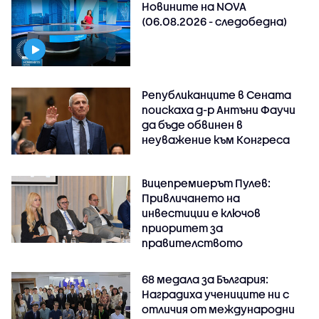
Новините на NOVA
(06.08.2026 - следобедна)
Републиканците в Сената
поискаха д-р Антъни Фаучи
да бъде обвинен в
неуважение към Конгреса
Вицепремиерът Пулев:
Привличането на
инвестиции е ключов
приоритет за
правителството
68 медала за България:
Наградиха учениците ни с
отличия от международни