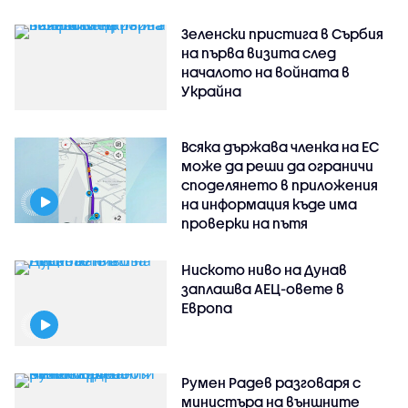
Зеленски пристига в Сърбия
на първа визита след
началото на войната в
Украйна
Всяка държава членка на ЕС
може да реши да ограничи
споделянето в приложения
на информация къде има
проверки на пътя
Ниското ниво на Дунав
заплашва АЕЦ-овете в
Европа
Румен Радев разговаря с
министъра на външните