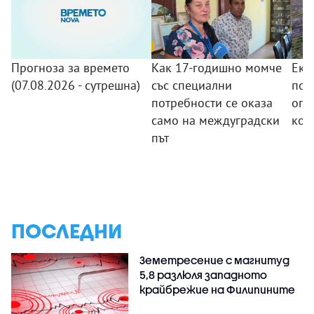
Прогноза за времето
Как 17-годишно момче
Еки
(07.08.2026 - сутрешна)
със специални
пов
потребности се оказа
огн
само на междуградски
кой
път
ПОСЛЕДНИ
Земетресение с магнитуд
5,8 разлюля западното
крайбрежие на Филипините