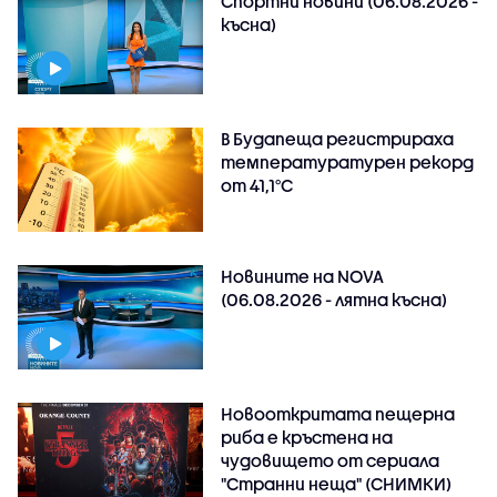
Спортни новини (06.08.2026 -
късна)
В Будапеща регистрираха
температуратурен рекорд
от 41,1°C
Новините на NOVA
(06.08.2026 - лятна късна)
Новооткритата пещерна
риба е кръстена на
чудовището от сериала
"Странни неща" (СНИМКИ)