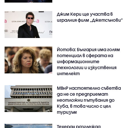
Джим Кери ще участва в
игралния филм „Джетсънови“
Йотова: България има голям
потенциал в сферата на
информационните
технологии и изкуствения
интелект
МВнР настоятелно съветва
да не се предприемат
неотложни пътувания до
Куба, в това число с цел
туризъм
Техеран разглежда