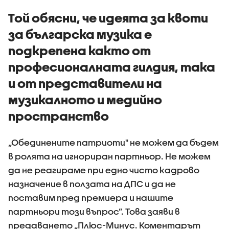
първите 100 дни
на държ
управление
Той обясни, че идеята за квоти
за българска музика е
подкрепена както от
професионалната гилдия, така
и от представители на
музикалното и медийно
пространство
„Обединените патриоти" не можем да бъдем
в ролята на игнориран партньор. Не можем
да не реагираме при едно чисто кадрово
назначение в ползата на ДПС и да не
поставим пред премиера и нашите
партньори този въпрос”. Това заяви в
предаването „Плюс-Минус. Коментарът