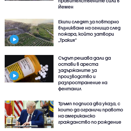
правителствените сили в
Йемен
Екипи следят за повторно
възникване на огнища след
пожара, който затвори
„Тракия“
Съдът решава дали да
остави в ареста
задържаните за
производство и
разпространение на
фентанил
Тръмп подписа два указа, с
които да ограничи правото
на американско
гражданство по рождение