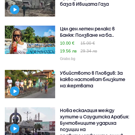
база в Ивицата Газа
Цял ден летен релакс в
Банкя: Ползване на ба..
10.00 €
15.00 €
19.56 лв
29.34 лв
Grabo.bg
Убийството в Пловдив: За
какво настояват близките
на жертвата
Нова ескалация между
хутите и Саудитска Арабия:
Бунтовниците удариха
позиции на