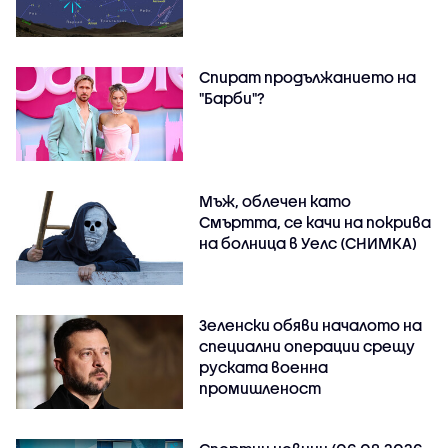
Спират продължанието на
"Барби"?
Мъж, облечен като
Смъртта, се качи на покрива
на болница в Уелс (СНИМКА)
Зеленски обяви началото на
специални операции срещу
руската военна
промишленост