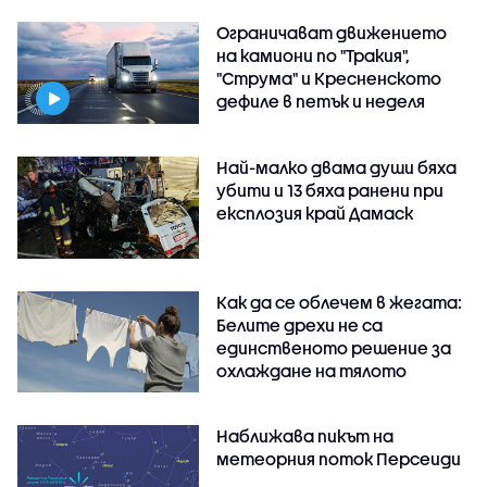
Ограничават движението
на камиони по "Тракия",
"Струма" и Кресненското
дефиле в петък и неделя
Най-малко двама души бяха
убити и 13 бяха ранени при
експлозия край Дамаск
Как да се облечем в жегата:
Белите дрехи не са
единственото решение за
охлаждане на тялото
Наближава пикът на
метеорния поток Персеиди