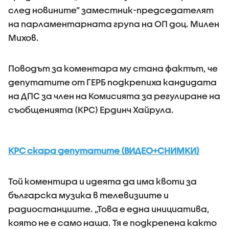
след новините” заместник-председателят
на парламентарната група на ОП доц. Милен
Михов.
Поводът за коментара му стана фактът, че
депутатите от ГЕРБ подкрепиха кандидата
на ДПС за член на Комисията за регулиране на
съобщенията (КРС) Ердинч Хайрула.
КРС скара депутатите (ВИДЕО+СНИМКИ)
Той коментира и идеята да има квоти за
българска музика в телевизиите и
радиостанциите. „Това е една инициатива,
която не е само наша. Тя е подкрепена както