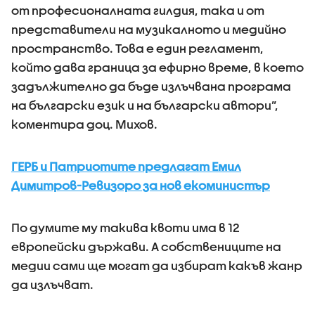
от професионалната гилдия, така и от
представители на музикалното и медийно
пространство. Това е един регламент,
който дава граница за ефирно време, в което
задължително да бъде излъчвана програма
на български език и на български автори”,
коментира доц. Михов.
ГЕРБ и Патриотите предлагат Емил
Димитров-Ревизоро за нов екоминистър
По думите му такива квоти има в 12
европейски държави. А собствениците на
медии сами ще могат да избират какъв жанр
да излъчват.