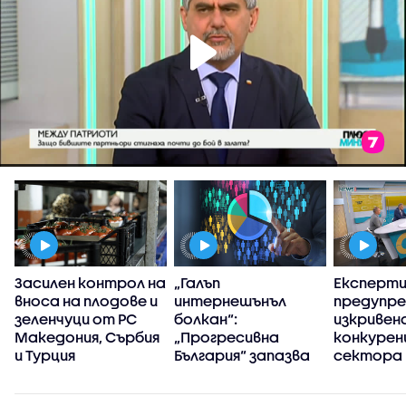
Засилен контрол на
„Галъп
Експерт
вноса на плодове и
интернешънъл
предупре
зеленчуци от РС
болкан“:
изкривен
Македония, Сърбия
„Прогресивна
конкуренц
и Турция
България“ запазва
сектора 
високия си ръст на
в
доверие през
киберси