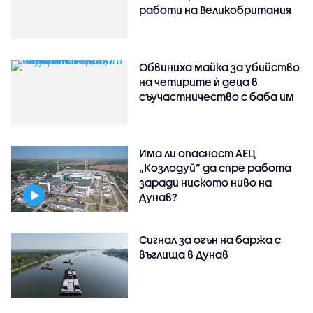
работи на Великобритания
Обвиниха майка за убийство
на четирите ѝ деца в
съучастничество с баба им
Има ли опасност АЕЦ
„Козлодуй” да спре работа
заради ниското ниво на
Дунав?
Сигнал за огън на баржа с
въглища в Дунав