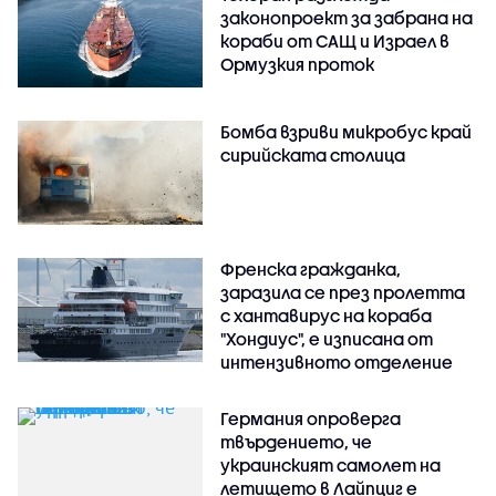
законопроект за забрана на
кораби от САЩ и Израел в
Ормузкия проток
Бомба взриви микробус край
сирийската столица
Френска гражданка,
заразила се през пролетта
с хантавирус на кораба
"Хондиус", е изписана от
интензивното отделение
Германия опроверга
твърдението, че
украинският самолет на
летището в Лайпциг е