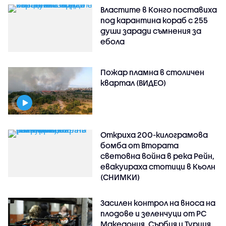
Властите в Конго поставиха
под карантина кораб с 255
души заради съмнения за
ебола
Пожар пламна в столичен
квартал (ВИДЕО)
Откриха 200-килограмова
бомба от Втората
световна война в река Рейн,
евакуираха стотици в Кьолн
(СНИМКИ)
Засилен контрол на вноса на
плодове и зеленчуци от РС
Македония, Сърбия и Турция