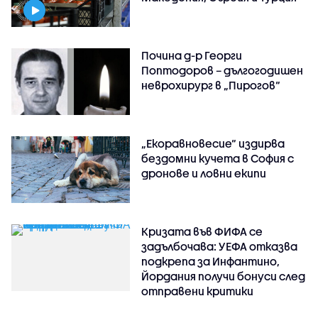
Почина д-р Георги
Поптодоров – дългогодишен
неврохирург в „Пирогов“
„Екоравновесие“ издирва
бездомни кучета в София с
дронове и ловни екипи
Кризата във ФИФА се
задълбочава: УЕФА отказва
подкрепа за Инфантино,
Йордания получи бонуси след
отправени критики