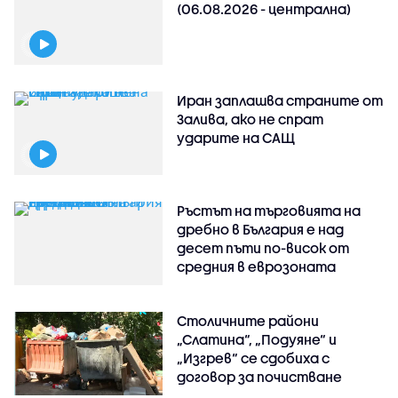
(06.08.2026 - централна)
Иран заплашва страните от
Залива, ако не спрат
ударите на САЩ
Ръстът на търговията на
дребно в България е над
десет пъти по-висок от
средния в еврозоната
Столичните райони
„Слатина“, „Подуяне“ и
„Изгрев“ се сдобиха с
договор за почистване