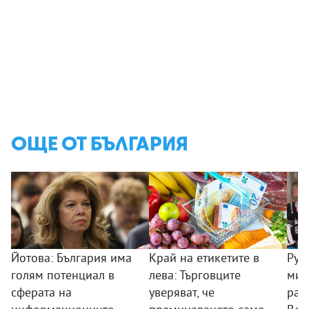
ОЩЕ ОТ БЪЛГАРИЯ
Йотова: България има
Край на етикетите в
Рум
голям потенциал в
лева: Търговците
мин
сферата на
уверяват, че
раб