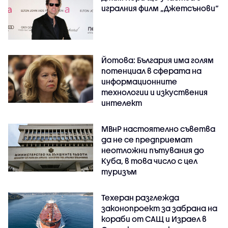
игралния филм „Джетсънови“
Йотова: България има голям
потенциал в сферата на
информационните
технологии и изкуствения
интелект
МВнР настоятелно съветва
да не се предприемат
неотложни пътувания до
Куба, в това число с цел
туризъм
Техеран разглежда
законопроект за забрана на
кораби от САЩ и Израел в