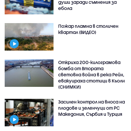
души заради съмнения за
ебола
Пожар пламна в столичен
квартал (ВИДЕО)
Откриха 200-килограмова
бомба от Втората
световна война в река Рейн,
евакуираха стотици в Кьолн
(СНИМКИ)
Засилен контрол на вноса на
плодове и зеленчуци от РС
Македония, Сърбия и Турция