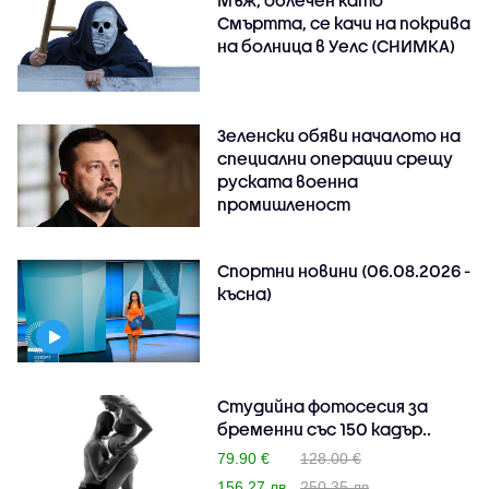
Смъртта, се качи на покрива
на болница в Уелс (СНИМКА)
Зеленски обяви началото на
специални операции срещу
руската военна
промишленост
Спортни новини (06.08.2026 -
късна)
Студийна фотосесия за
бременни със 150 кадър..
79.90 €
128.00 €
156.27 лв
250.35 лв