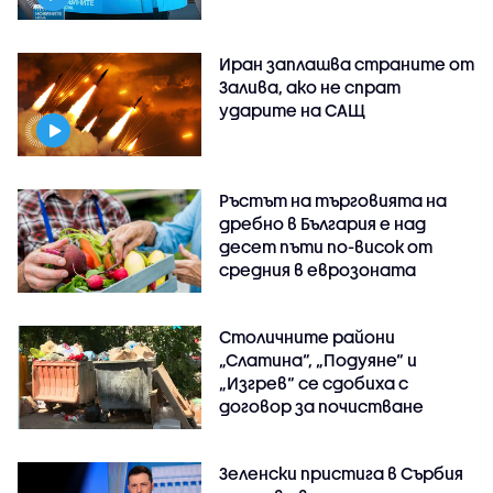
Иран заплашва страните от
Залива, ако не спрат
ударите на САЩ
Ръстът на търговията на
дребно в България е над
десет пъти по-висок от
средния в еврозоната
Столичните райони
„Слатина“, „Подуяне“ и
„Изгрев“ се сдобиха с
договор за почистване
Зеленски пристига в Сърбия