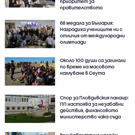
приоритет за
правителството
68 медала за България:
Наградиха учениците ни с
отличия от международни
олимпиади
Около 100 души са загинали
по време на масовото
нахлуване в Сеута
Спор за Пловдивския панаир:
ПП настоява за незабавни
действия, финансовото
министерство чака съда