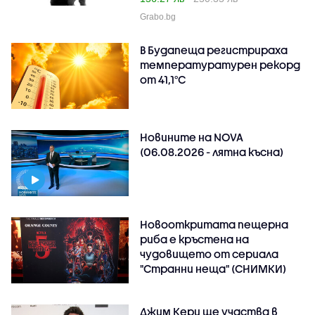
Grabo.bg
В Будапеща регистрираха
температуратурен рекорд
от 41,1°C
Новините на NOVA
(06.08.2026 - лятна късна)
Новооткритата пещерна
риба е кръстена на
чудовището от сериала
"Странни неща" (СНИМКИ)
Джим Кери ще участва в