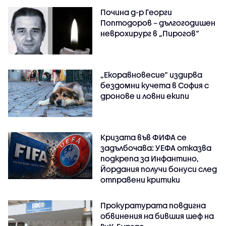
Почина д-р Георги
Поптодоров – дългогодишен
неврохирург в „Пирогов“
„Екоравновесие“ издирва
бездомни кучета в София с
дронове и ловни екипи
Кризата във ФИФА се
задълбочава: УЕФА отказва
подкрепа за Инфантино,
Йордания получи бонуси след
отправени критики
Прокуратурата повдигна
обвинения на бившия шеф на