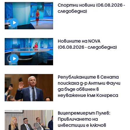
Спортни новини (06.08.2026 -
следобедна)
Новините на NOVA
(06.08.2026 - следобедна)
Републиканците в Сената
поискаха д-р Антъни Фаучи
да бъде обвинен в
неуважение към Конгреса
Вицепремиерът Пулев:
Привличането на
инвестиции е ключов