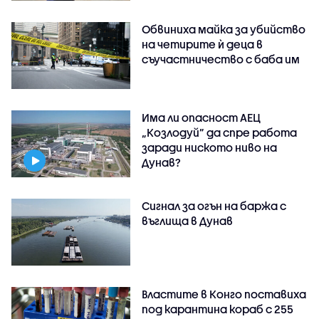
Обвиниха майка за убийство
на четирите ѝ деца в
съучастничество с баба им
Има ли опасност АЕЦ
„Козлодуй” да спре работа
заради ниското ниво на
Дунав?
Сигнал за огън на баржа с
въглища в Дунав
Властите в Конго поставиха
под карантина кораб с 255