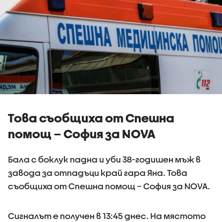
Това съобщиха от Спешна
помощ – София за NOVA
Бала с боклук падна и уби 38-годишен мъж в
завода за отпадъци край гара Яна. Това
съобщиха от Спешна помощ – София за NOVA.
Сигналът е получен в 13:45 днес. На мястото