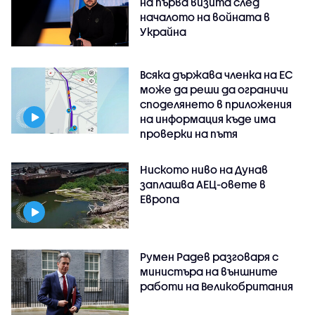
на първа визита след
началото на войната в
Украйна
Всяка държава членка на ЕС
може да реши да ограничи
споделянето в приложения
на информация къде има
проверки на пътя
Ниското ниво на Дунав
заплашва АЕЦ-овете в
Европа
Румен Радев разговаря с
министъра на външните
работи на Великобритания