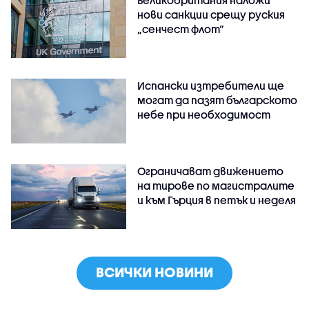
Великобритания наложи
нови санкции срещу руския
„сенчест флот“
Испански изтребители ще
могат да пазят българското
небе при необходимост
Ограничават движението
на тирове по магистралите
и към Гърция в петък и неделя
ВСИЧКИ НОВИНИ