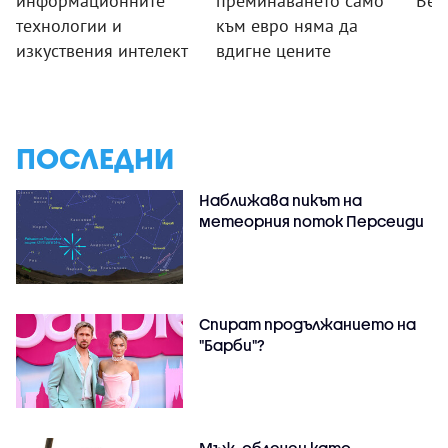
информационните
преминаването само
Вел
технологии и
към евро няма да
изкуствения интелект
вдигне цените
ПОСЛЕДНИ
Наближава пикът на
метеорния поток Персеиди
Спират продължанието на
"Барби"?
Мъж, облечен като