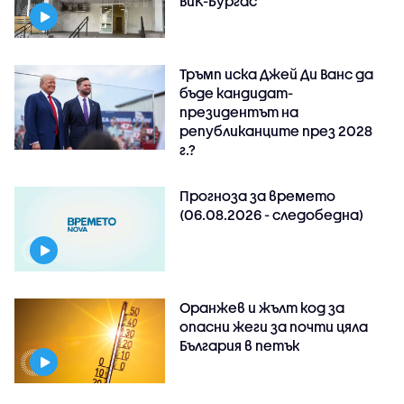
ВиК-Бургас
Тръмп иска Джей Ди Ванс да
бъде кандидат-
президентът на
републиканците през 2028
г.?
Прогноза за времето
(06.08.2026 - следобедна)
Оранжев и жълт код за
опасни жеги за почти цяла
България в петък