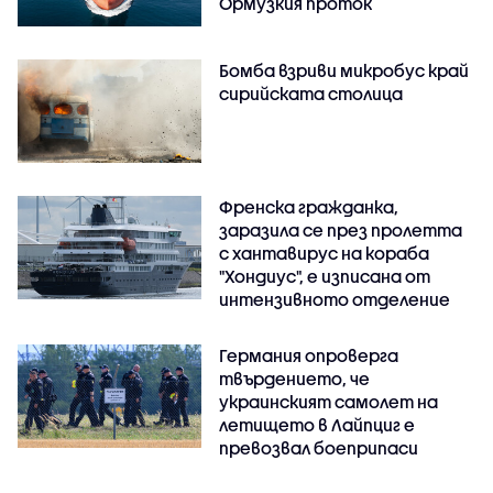
Ормузкия проток
Бомба взриви микробус край
сирийската столица
Френска гражданка,
заразила се през пролетта
с хантавирус на кораба
"Хондиус", е изписана от
интензивното отделение
Германия опроверга
твърдението, че
украинският самолет на
летището в Лайпциг е
превозвал боеприпаси