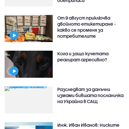
боеприпаси
От 9 август приключва
двойното етикетиране -
какво се променя за
потребителите
Кога и защо кучетата
реагират агресивно?
Разследват за данъчни
измами бившата посланичка
на Украйна в САЩ
Инж. Иван Иванов: Ниските