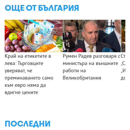
ОЩЕ ОТ БЪЛГАРИЯ
Край на етикетите в
Румен Радев разговаря с
Сто
лева: Търговците
министъра на външните
„Сла
уверяват, че
работи на
„Из
преминаването само
Великобритания
дог
към евро няма да
вдигне цените
ПОСЛЕДНИ