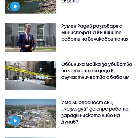
Европа
Румен Радев разговаря с
министъра на външните
работи на Великобритания
Обвиниха майка за убийство
на четирите ѝ деца в
съучастничество с баба им
Има ли опасност АЕЦ
„Козлодуй” да спре работа
заради ниското ниво на
Дунав?