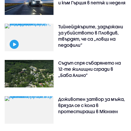
и към Гърция в петък и неделя
Тийнейджърите, задържани
за убийството в Пловдив,
твърдят, че са „ловци на
педофили”
Съдът спря събарянето на
12-те жилищни сгради в
„Баба Алино“
Доживотен затвор за мъжа,
врязал се с кола в
протестиращи в Мюнхен