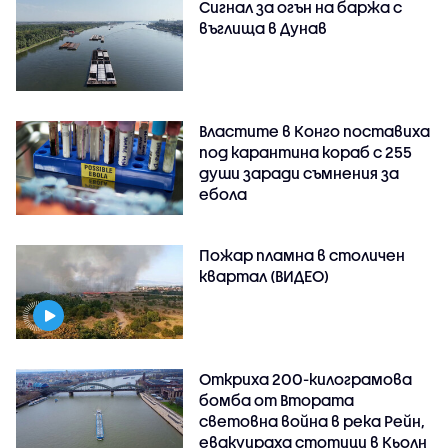
Сигнал за огън на баржа с
въглища в Дунав
Властите в Конго поставиха
под карантина кораб с 255
души заради съмнения за
ебола
Пожар пламна в столичен
квартал (ВИДЕО)
Откриха 200-килограмова
бомба от Втората
световна война в река Рейн,
евакуираха стотици в Кьолн