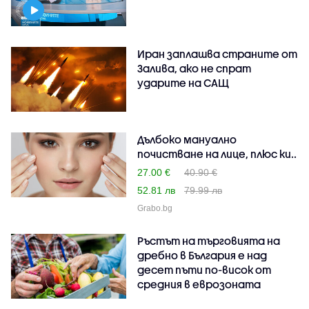
Иран заплашва страните от
Залива, ако не спрат
ударите на САЩ
Дълбоко мануално
почистване на лице, плюс ки..
27.00 €
40.90 €
52.81 лв
79.99 лв
Grabo.bg
Ръстът на търговията на
дребно в България е над
десет пъти по-висок от
средния в еврозоната