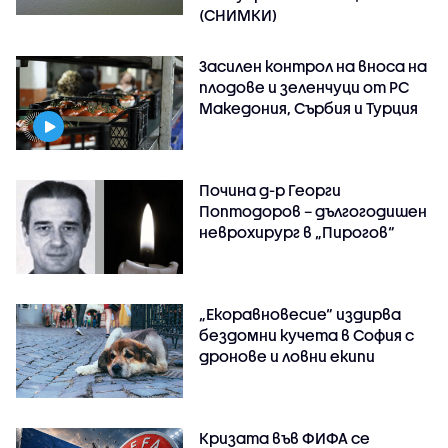
(СНИМКИ)
Засилен контрол на вноса на
плодове и зеленчуци от РС
Македония, Сърбия и Турция
Почина д-р Георги
Поптодоров – дългогодишен
неврохирург в „Пирогов“
„Екоравновесие“ издирва
бездомни кучета в София с
дронове и ловни екипи
Кризата във ФИФА се