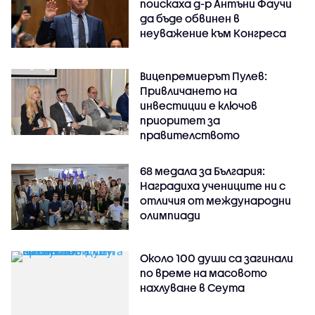
поискаха д-р Антъни Фаучи
да бъде обвинен в
неуважение към Конгреса
Вицепремиерът Пулев:
Привличането на
инвестиции е ключов
приоритет за
правителството
68 медала за България:
Наградиха учениците ни с
отличия от международни
олимпиади
Около 100 души са загинали
по време на масовото
нахлуване в Сеута