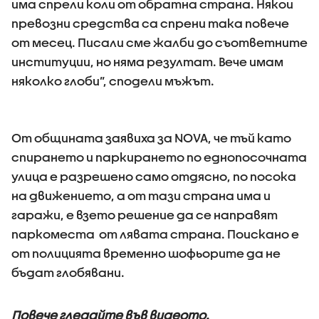
има спрели коли от обратна страна. Някои
превозни средства са спрени така повече
от месец. Писали сме жалби до съответните
институции, но няма резултат. Вече имам
няколко глоби”, сподели мъжът.
От общината заявиха за NOVA, че тъй като
спирането и паркирането по еднопосочната
улица е разрешено само отдясно, по посока
на движението, а от тази страна има и
гаражи, е взето решение да се направят
паркоместа от лявата страна. Поискано е
от полицията временно шофьорите да не
бъдат глобявани.
Повече гледайте във видеото.