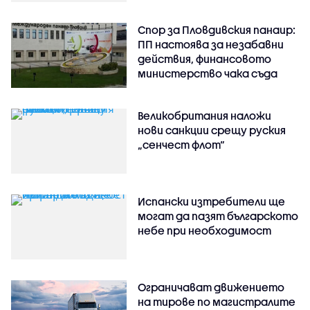
Спор за Пловдивския панаир:
ПП настоява за незабавни
действия, финансовото
министерство чака съда
Великобритания наложи
нови санкции срещу руския
„сенчест флот“
Испански изтребители ще
могат да пазят българското
небе при необходимост
Ограничават движението
на тирове по магистралите