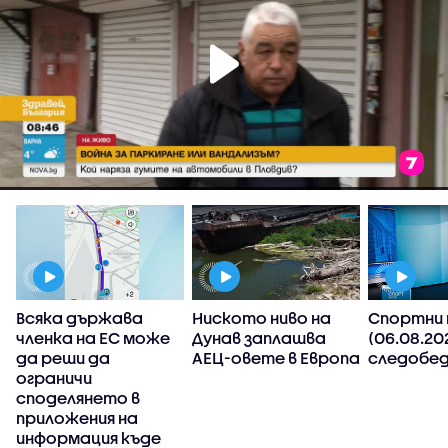
Всяка държава
Ниското ниво на
Спортни 
членка на ЕС може
Дунав заплашва
(06.08.20
да реши да
АЕЦ-овете в Европа
следобед
ограничи
споделянето в
приложения на
,
информация къде