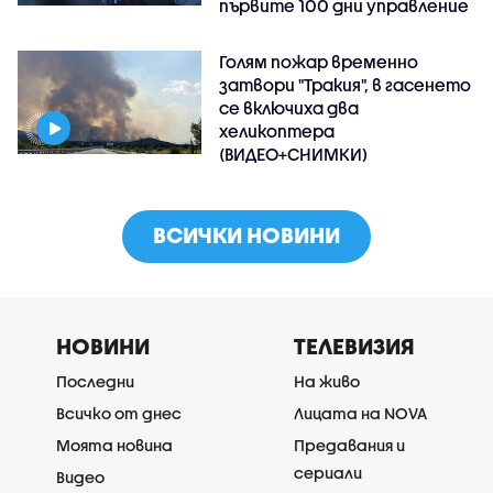
първите 100 дни управление
Голям пожар временно
затвори "Тракия", в гасенето
се включиха два
хеликоптера
(ВИДЕО+СНИМКИ)
ВСИЧКИ НОВИНИ
НОВИНИ
ТЕЛЕВИЗИЯ
Последни
На живо
Всичко от днес
Лицата на NOVA
Моята новина
Предавания и
сериали
Видео