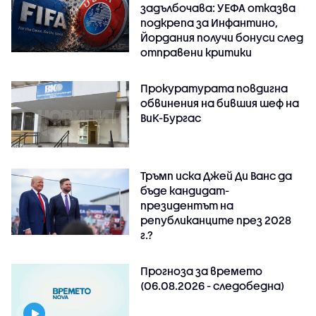
задълбочава: УЕФА отказва
подкрепа за Инфантино,
Йордания получи бонуси след
отправени критики
Прокуратурата повдигна
обвинения на бившия шеф на
ВиК-Бургас
Тръмп иска Джей Ди Ванс да
бъде кандидат-
президентът на
републиканците през 2028
г.?
Прогноза за времето
(06.08.2026 - следобедна)