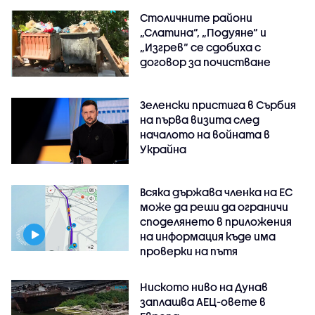
Столичните райони
„Слатина“, „Подуяне“ и
„Изгрев“ се сдобиха с
договор за почистване
Зеленски пристига в Сърбия
на първа визита след
началото на войната в
Украйна
Всяка държава членка на ЕС
може да реши да ограничи
споделянето в приложения
на информация къде има
проверки на пътя
Ниското ниво на Дунав
заплашва АЕЦ-овете в