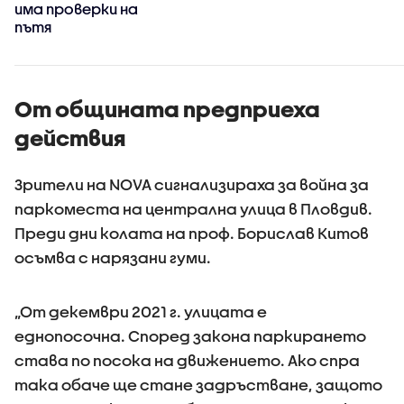
има проверки на
пътя
От общината предприеха
действия
Зрители на NOVA сигнализираха за война за
паркоместа на централна улица в Пловдив.
Преди дни колата на проф. Борислав Китов
осъмва с нарязани гуми.
„От декември 2021 г. улицата е
еднопосочна. Според закона паркирането
става по посока на движението. Ако спра
така обаче ще стане задръстване, защото