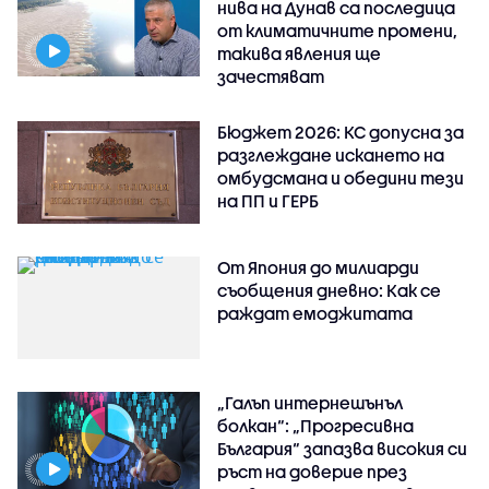
нива на Дунав са последица
от климатичните промени,
такива явления ще
зачестяват
Бюджет 2026: КС допусна за
разглеждане искането на
омбудсмана и обедини тези
на ПП и ГЕРБ
От Япония до милиарди
съобщения дневно: Как се
раждат емоджитата
„Галъп интернешънъл
болкан“: „Прогресивна
България“ запазва високия си
ръст на доверие през