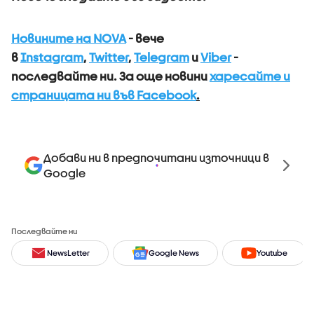
Новините на NOVA
- вече
в
Instagram
,
Twitter
,
Telegram
и
Viber
-
последвайте ни.
За още новини
харесайте и
страницата ни във Facebook
.
Добави ни в предпочитани източници в
Google
Последвайте ни
NewsLetter
Google News
Youtube