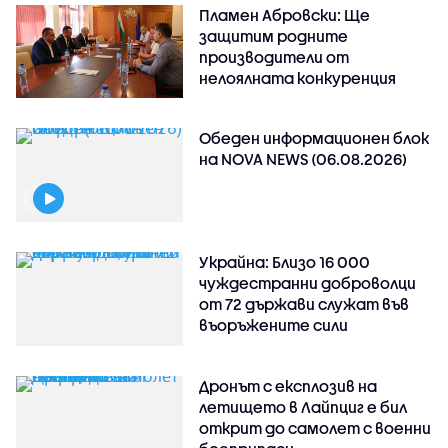
Пламен Абровски: Ще
защитим родните
производители от
нелоялната конкуренция
Обеден информационен блок
на NOVA NEWS (06.08.2026)
Украйна: Близо 16 000
чуждестранни доброволци
от 72 държави служат във
въоръжените сили
Дронът с експлозив на
летището в Лайпциг е бил
открит до самолет с военни