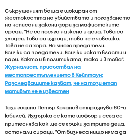
Съкрушеният баща е шокиран от
жестокостта на убийствата и погазването
на неписани закони дори за мафиотските
среди. "Не се посяга на жена и деца. Това са
злодеи. Това са изроди, това не е човешко.
Това не са хора. Но много предатели.
Всички са предатели. Всички искат власти и
пари. Както и в политиката, така и в това".
Журналист, присъствал на
местопрестъплението в Кейптаун:
Разследващите казват, че на този етап
мотивът не е известен
Тази година Петър Кочанов отпразнува 60-и
юбилей. Издържа се като шофьор и сега се
притеснява как ще се грижи за трите деца,
останали сираци. "От бизнеса нищо няма да