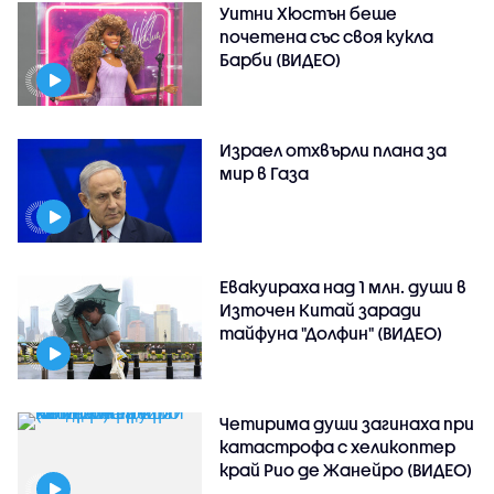
Уитни Хюстън беше
почетена със своя кукла
Барби (ВИДЕО)
Израел отхвърли плана за
мир в Газа
Евакуираха над 1 млн. души в
Източен Китай заради
тайфуна "Долфин" (ВИДЕО)
Четирима души загинаха при
катастрофа с хеликоптер
край Рио де Жанейро (ВИДЕО)