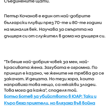
Съединените щати.
Петър Кочанов е един от най-добрите
български плувци през 70-те и 80-те години
на миналия век. Научава за смъртта на
дъщеря си от служител в дома на дъщеря си.
"Тя беше най-добрия човек за мен, най-
красивата жена. Загубата е огромна. По
принцип е казано, че жените не трябва да се
закачат. И децата. Но тези хора, които
направиха това нещо, са някакви злодеи.
Това мога да кажа", споделя той.
Ботьо Ботев за убийството в ЮАР: Таки и
Къро бяха приятели, но влязоха във война