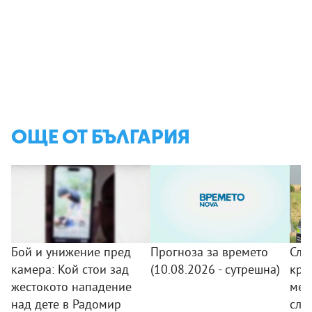
ОЩЕ ОТ БЪЛГАРИЯ
Бой и унижение пред
Прогноза за времето
Сле
камера: Кой стои зад
(10.08.2026 - сутрешна)
кра
жестокото нападение
мер
над дете в Радомир
сле