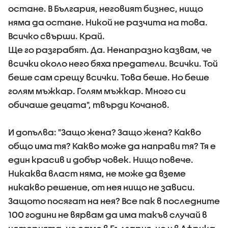
остане. В България, неговият бизнес, нищо
няма да остане. Никой не разчита на това.
Всичко свърши. Край.
Ще го разграбят. Да. Ненапразно казвам, че
всички около него бяха предатели. Всички. Той
беше сам срещу всички. Това беше. Но беше
голям мъжкар. Голям мъжкар. Много си
обичаше децата", твърди Кочанов.
И допълва: "Защо жена? Защо жена? Какво
общо има тя? Какво може да направи тя? Тя е
един красив и добър човек. Нищо повече.
Никаква власт няма, не може да вземе
никакво решение, от нея нищо не зависи.
Защото посягат на нея? Все пак в последните
100 години не вярвам да има такъв случай в