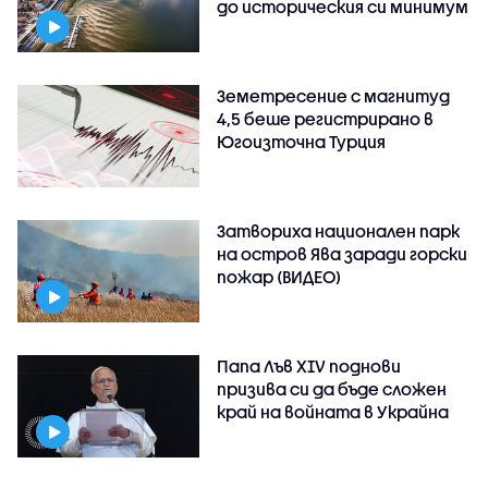
до историческия си минимум
Земетресение с магнитуд
4,5 беше регистрирано в
Югоизточна Турция
Затвориха национален парк
на остров Ява заради горски
пожар (ВИДЕО)
Папа Лъв XIV поднови
призива си да бъде сложен
край на войната в Украйна