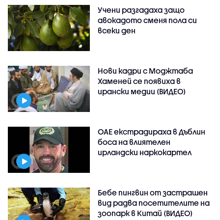
Учени разгадаха защо
авокадото сменя пола си
всеки ден
Нови кадри с Моджтаба
Хаменей се появиха в
ирански медии (ВИДЕО)
ОАЕ екстрадираха в Дъблин
боса на влиятелен
ирландски наркокартел
Бебе пингвин от застрашен
вид радва посетителите на
зоопарк в Китай (ВИДЕО)