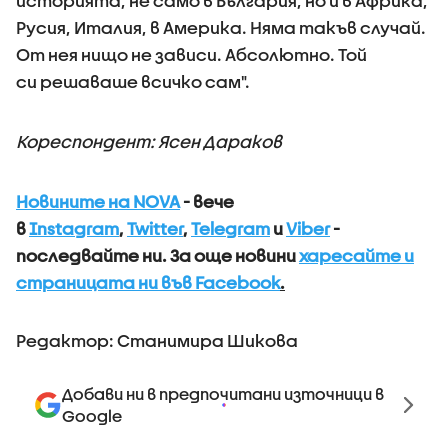
историята, не само в България, но и в Африка,
Русия, Италия, в Америка. Няма такъв случай.
От нея нищо не зависи. Абсолютно. Той
си решаваше всичко сам".
Кореспондент: Ясен Дараков
Новините на NOVA
- вече
в
Instagram
,
Twitter
,
Telegram
и
Viber
-
последвайте ни.
За още новини
харесайте и
страницата ни във Facebook
.
Редактор: Станимира Шикова
Добави ни в предпочитани източници в
Google