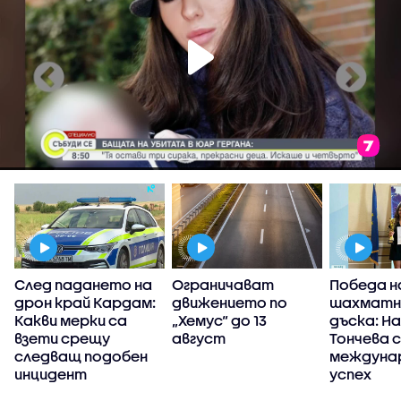
След падането на
Ограничават
Победа н
дрон край Кардам:
движението по
шахмат
е
Какви мерки са
„Хемус“ до 13
дъска: Н
взети срещу
август
Тончева с
следващ подобен
междуна
инцидент
успех