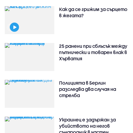
Как да се грижим за сърцето
в жегата?
25 ранени при сблъсък между
пътнически и товарен влак в
Хърватия
Полицията в Берлин
разследва два случая на
стрелба
Украинец е задържан за
убийството на негов
сънародник в частен