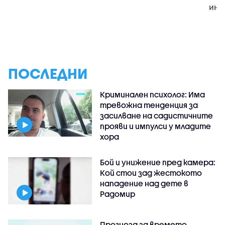
инц
ПОСЛЕДНИ
Криминален психолог: Има
тревожна тенденция за
засилване на садистичните
прояви и импулси у младите
хора
Бой и унижение пред камера:
Кой стои зад жестокото
нападение над дете в
Радомир
Прогноза за времето