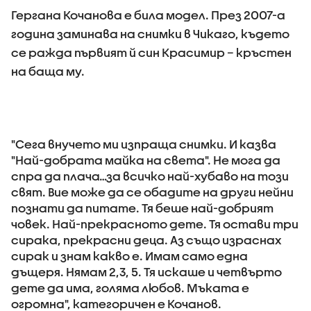
Гергана Кочанова е била модел. През 2007-а
година заминава на снимки в Чикаго, където
се ражда първият й син Красимир – кръстен
на баща му.
"Сега внучето ми изпраща снимки. И казва
"Най-добрата майка на света". Не мога да
спра да плача…за всичко най-хубаво на този
свят. Вие може да се обадите на други нейни
познати да питате. Тя беше най-добрият
човек. Най-прекрасното дете. Тя остави три
сирака, прекрасни деца. Аз също израснах
сирак и знам какво е. Имам само една
дъщеря. Нямам 2,3, 5. Тя искаше и четвърто
дете да има, голяма любов. Мъката е
огромна", категоричен е Кочанов.