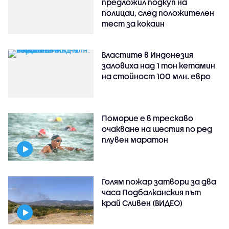
предложил подкуп на
полицаи, след положителен
тест за кокаин
Властите в Индонезия
заловиха над 1 тон кетамин
на стойност 100 млн. евро
Поморие е в трескаво
очакване на шестия по ред
плувен маратон
Голям пожар затвори за два
часа Подбалканския път
край Сливен (ВИДЕО)