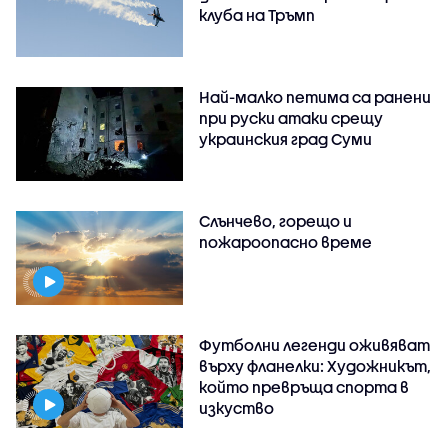
клуба на Тръмп
Най-малко петима са ранени
при руски атаки срещу
украинския град Суми
Слънчево, горещо и
пожароопасно време
Футболни легенди оживяват
върху фланелки: Художникът,
който превръща спорта в
изкуство