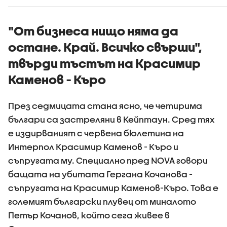
"От бизнеса нищо няма да
остане. Край. Всичко свърши",
твърди тъстът на Красимир
Каменов - Къро
През седмицата стана ясно, че четирима
българи са застреляни в Кейптаун. Сред тях
е издирваният с червена бюлетина на
Интерпол Красимир Каменов - Къро и
съпругата му. Специално пред NOVA говори
бащата на убитата Гергана Кочанова -
съпругата на Красимир Каменов-Къро. Това е
големият български плувец от миналото
Петър Кочанов, който сега живее в