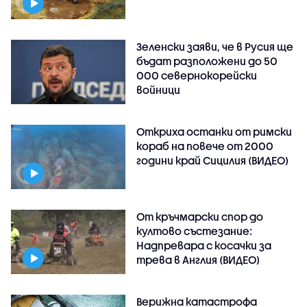
Зеленски заяви, че в Русия ще
бъдат разположени до 50
000 севернокорейски
войници
Откриха останки от римски
кораб на повече от 2000
години край Сицилия (ВИДЕО)
От кръчмарски спор до
култово състезание:
Надпревара с косачки за
трева в Англия (ВИДЕО)
Верижна катастрофа