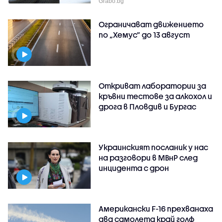
Grabo.bg
Ограничават движението
по „Хемус“ до 13 август
Откриват лаборатории за
кръвни тестове за алкохол и
дрога в Пловдив и Бургас
Украинският посланик у нас
на разговори в МВнР след
инцидента с дрон
Американски F-16 прехванаха
два самолета край голф