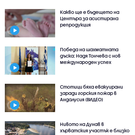
Какво ще е бъдещето на
Центъра за асистирана
репродукция
Победа на шахматната
дъска: Надя Тончева с нов
международен успех
Стотици бяха евакуирани
заради горския пожар в
Андалусия (ВИДЕО)
Нивото на Дунав в
хърватския участък е близко