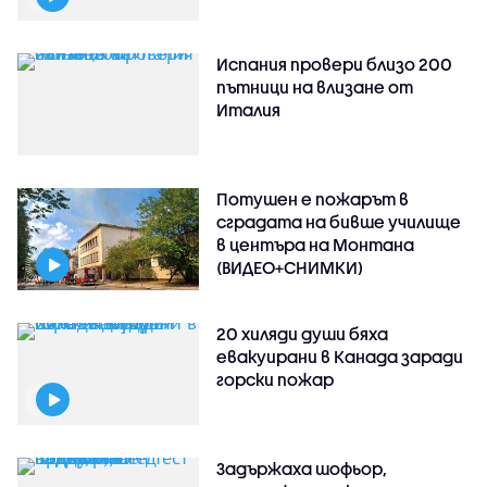
Испания провери близо 200
пътници на влизане от
Италия
Потушен е пожарът в
сградата на бивше училище
в центъра на Монтана
(ВИДЕО+СНИМКИ)
20 хиляди души бяха
евакуирани в Канада заради
горски пожар
Задържаха шофьор,