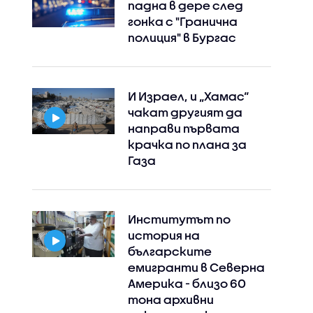
падна в дере след
гонка с "Гранична
полиция" в Бургас
И Израел, и „Хамас“
чакат другият да
направи първата
крачка по плана за
Газа
Институтът по
история на
българските
емигранти в Северна
Америка - близо 60
тона архивни