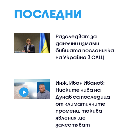
ПОСЛЕДНИ
Разследват за
данъчни измами
бившата посланичка
на Украйна в САЩ
Instagram
Facebook
Инж. Иван Иванов:
Ниските нива на
Дунав са последица
от климатичните
промени, такива
явления ще
зачестяват