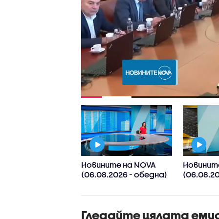
ните на NOVA
Новините на NOVA
Новинит
8.2026 -
(06.08.2026 - обедна)
(06.08.20
рална)
Гледайте цялата еми