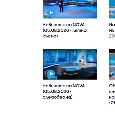
Новините на NOVA
Но
(05.08.2026 - лятна
NE
късна)
20
Новините на NOVA
Об
(05.08.2026 -
ин
следобедна)
на
(0