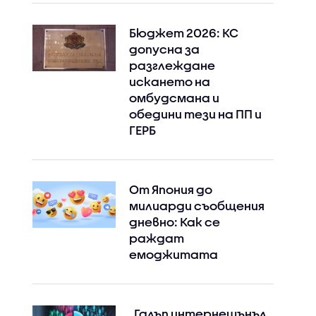
Бюджет 2026: КС
допусна за
разглеждане
искането на
омбудсмана и
обедини тези на ПП и
ГЕРБ
От Япония до
милиарди съобщения
дневно: Как се
раждат
емоджитата
„Галъп интернешънъл