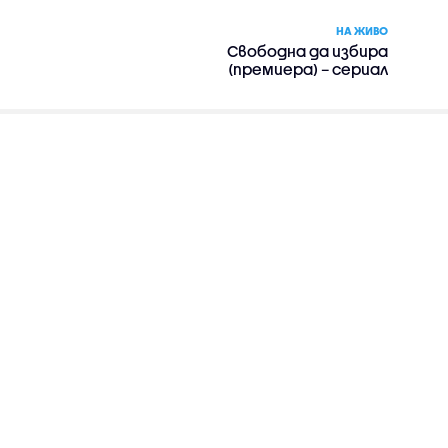
НА ЖИВО
Свободна да избира
(премиера) – сериал