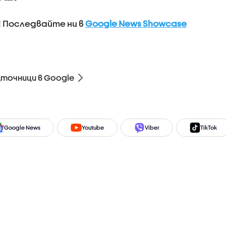
! Последвайте ни в
Google News Showcase
зточници в Google
Google News
Youtube
Viber
TikTok