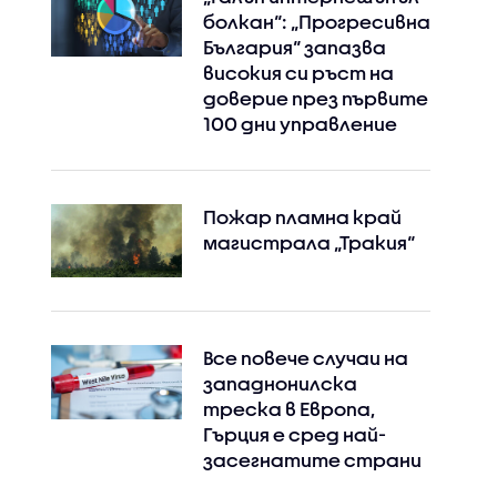
болкан“: „Прогресивна
България“ запазва
високия си ръст на
доверие през първите
100 дни управление
Пожар пламна край
магистрала „Тракия“
Все повече случаи на
западнонилска
треска в Европа,
Гърция е сред най-
засегнатите страни