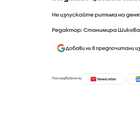
Не изпускайте ритъма на деня
Редактор: Станимира Шикова
Добави ни в предпочитани и
Последвайте ни
NewsLetter