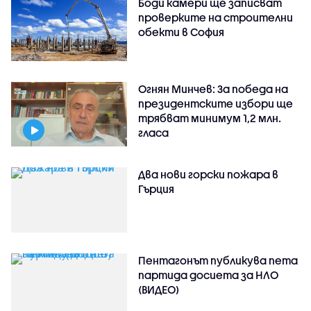
Боди камери ще записват
проверките на строителни
обекти в София
Огнян Минчев: За победа на
президентските избори ще
трябват минимум 1,2 млн.
гласа
Два нови горски пожара в
Гърция
Пентагонът публикува пета
партида досиета за НЛО
(ВИДЕО)