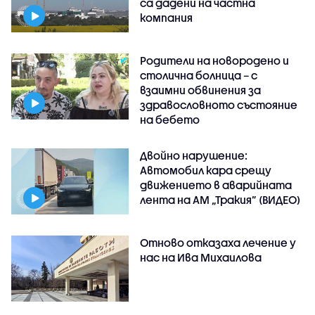
са дадени на частна
компания
Родители на новородено и
столична болница – с
взаимни обвинения за
здравословното състояние
на бебето
Двойно нарушение:
Автомобил кара срещу
движението в аварийната
лента на АМ „Тракия” (ВИДЕО)
Отново отказаха лечение у
нас на Ива Михаилова