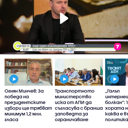
Огнян Минчев: За
Транспортното
„Галъп
победа на
министерство
интерне
президентските
иска от АПИ да
болкан“: 
избори ще трябват
съгласува с бранша
хората н
минимум 1,2 млн.
заповедта за
каква е 
гласа
ограничаване
политика
движението на
България