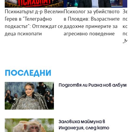
Психиатърът д-р Веселин
Психолог за убийството
Зем
Герев в "Телеграфно
в Пловдив: Възрастните
пои
подкастът": Отглеждат се
дадохме примерите за
ком
деца психопати
агресивно поведение
под
„Мл
ПОСЛЕДНИ
Подготвя ли Риана нов албум
Заловиха маймуна в
Индонезия, след като