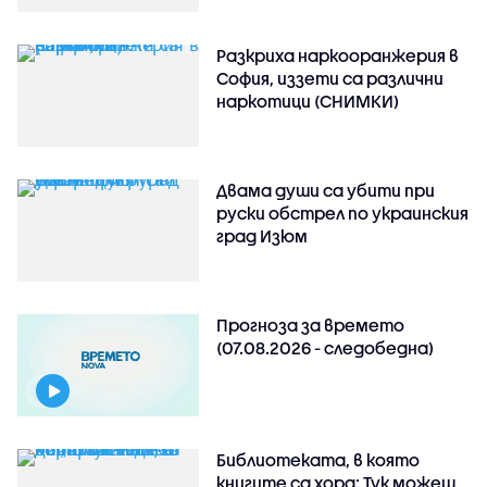
Разкриха наркооранжерия в
София, иззети са различни
наркотици (СНИМКИ)
Двама души са убити при
руски обстрeл по украинския
град Изюм
Прогноза за времето
(07.08.2026 - следобедна)
Библиотеката, в която
книгите са хора: Тук можеш