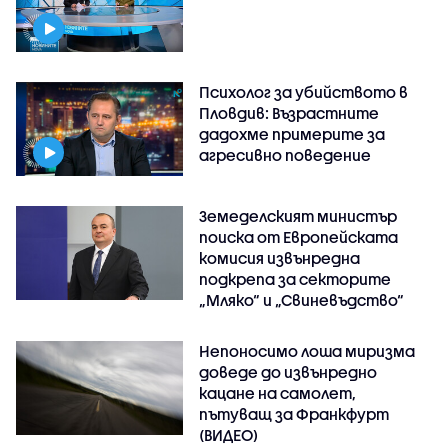
Психолог за убийството в
Пловдив: Възрастните
дадохме примерите за
агресивно поведение
Земеделският министър
поиска от Европейската
комисия извънредна
подкрепа за секторите
„Мляко“ и „Свиневъдство“
Непоносимо лоша миризма
доведе до извънредно
кацане на самолет,
пътуващ за Франкфурт
(ВИДЕО)