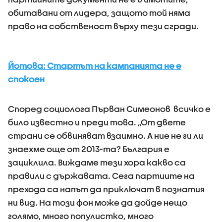
обитавани от лидера, защото той няма
право на собственост върху тези сгради.
Йотова: Стартът на кампанията не е
спокоен
Според социолога Първан Симеонов всичко е
било известно и преди това. „От двете
страни се обвиняват взаимно. А ние не ги ли
знаехме още от 2013-та? България е
зациклила. Виждаме тези хора какво са
правили с държавата. Сега партиите на
прехода са напът да приключат в познатия
ни вид. На този фон може да дойде нещо
голямо, много популистко, много