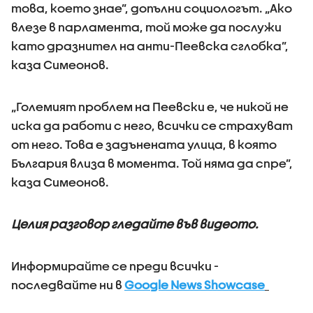
това, което знае”, допълни социологът. „Ако
влезе в парламента, той може да послужи
като дразнител на анти-Пеевска сглобка”,
каза Симеонов.
„Големият проблем на Пеевски е, че никой не
иска да работи с него, всички се страхуват
от него. Това е задънената улица, в която
България влиза в момента. Той няма да спре”,
каза Симеонов.
Целия разговор гледайте във видеото.
Информирайте се преди всички -
последвайте ни в
Google News Showcase