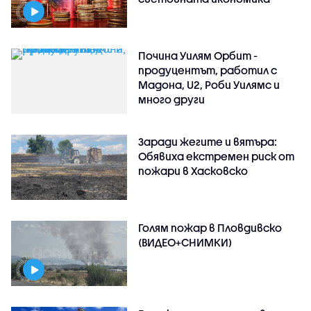
Почина Уилям Орбит -
продуцентът, работил с
Мадона, U2, Роби Уилямс и
много други
Заради жегите и вятъра:
Обявиха екстремен риск от
пожари в Хасковско
Голям пожар в Пловдивско
(ВИДЕО+СНИМКИ)