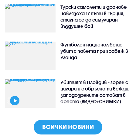
Турски самолети и дронове
навлязоха 17 пъти в Гърция,
стигна се до симулиран
въздушен бой
Футболен национал беше
убит с павета при грабеж в
Уганда
Убитият в Пловдив - горен с
цигари и с обръснати вежди,
заподозрените остават в
ареста (ВИДЕО+СНИМКИ)
ВСИЧКИ НОВИНИ