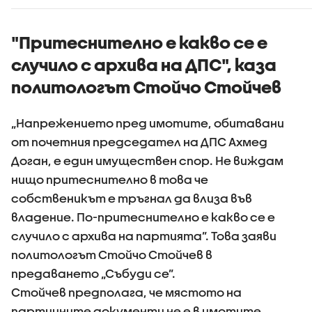
камиони
"Притеснително е какво се е
случило с архива на ДПС", каза
политологът Стойчо Стойчев
„Напрежението пред имотите, обитавани
от почетния председател на ДПС Ахмед
Доган, е един имуществен спор. Не виждам
нищо притеснително в това че
собственикът е тръгнал да влиза във
владение. По-притеснително е какво се е
случило с архива на партията”. Това заяви
политологът Стойчо Стойчев в
предаването „Събуди се”.
Стойчев предполага, че мястото на
партиините документи не е в имотите,