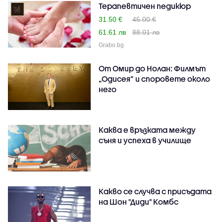
Терапевтичен педикюр
31.50 €
45.00 €
61.61 лв
88.01 лв
Grabo.bg
От Омир до Нолан: Филмът
„Одисея” и споровете около
него
Каква е връзката между
съня и успеха в училище
Какво се случва с присъдата
на Шон "Диди" Комбс