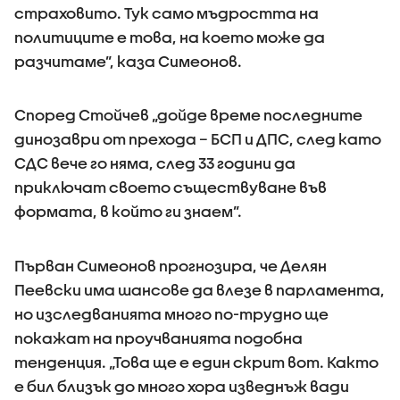
страховито. Тук само мъдростта на
политиците е това, на което може да
разчитаме”, каза Симеонов.
Според Стойчев „дойде време последните
динозаври от прехода – БСП и ДПС, след като
СДС вече го няма, след 33 години да
приключат своето съществуване във
формата, в който ги знаем”.
Първан Симеонов прогнозира, че Делян
Пеевски има шансове да влезе в парламента,
но изследванията много по-трудно ще
покажат на проучванията подобна
тенденция. „Това ще е един скрит вот. Както
е бил близък до много хора изведнъж вади