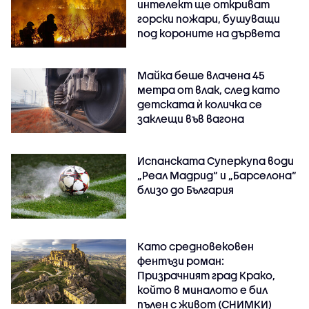
интелект ще откриват
горски пожари, бушуващи
под короните на дървета
Майка беше влачена 45
метра от влак, след като
детската ѝ количка се
заклещи във вагона
Испанската Суперкупа води
„Реал Мадрид“ и „Барселона“
близо до България
Като средновековен
фентъзи роман:
Призрачният град Крако,
който в миналото е бил
пълен с живот (СНИМКИ)