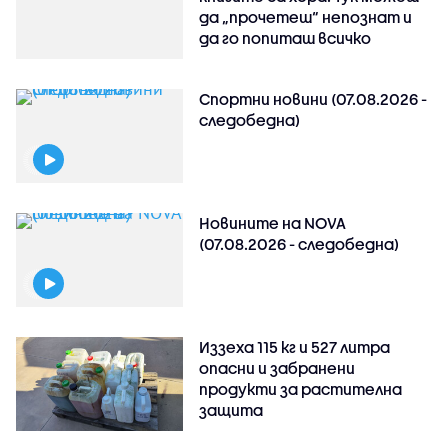
да „прочетеш“ непознат и
да го попиташ всичко
Спортни новини (07.08.2026 -
следобедна)
Новините на NOVA
(07.08.2026 - следобедна)
Иззеха 115 кг и 527 литра
опасни и забранени
продукти за растителна
защита