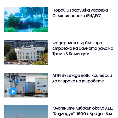
Порой и градушка удариха
Силинстренско (ВИДЕО)
Федерален съд блокира
строежа на балната зала на
Тръмп в Белия дом
АПИ въвежда нови критерии
за спиране на тировете
"Златните ливади" около АЕЦ
"Козлодуй": 1600 евро за кв.м