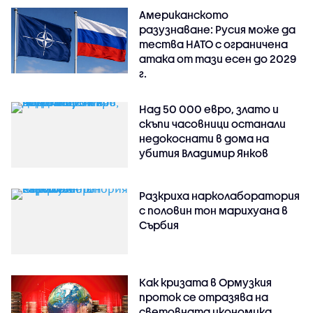
Американското
разузнаване: Русия може да
тества НАТО с ограничена
атака от тази есен до 2029
г.
Над 50 000 евро, злато и
скъпи часовници останали
недокоснати в дома на
убития Владимир Янков
Разкриха нарколаборатория
с половин тон марихуана в
Сърбия
Как кризата в Ормузкия
проток се отразява на
световната икономика