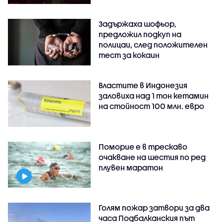
Задържаха шофьор,
предложил подкуп на
полицаи, след положителен
тест за кокаин
Властите в Индонезия
заловиха над 1 тон кетамин
на стойност 100 млн. евро
Поморие е в трескаво
очакване на шестия по ред
плувен маратон
Голям пожар затвори за два
часа Подбалканския път