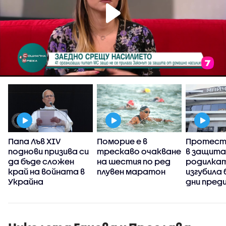
Папа Лъв XIV
Поморие е в
Протест 
а
поднови призива си
трескаво очакване
в защита
да бъде сложен
на шестия по ред
родилкат
край на войната в
плувен маратон
изгубила
Украйна
дни пред
раждане