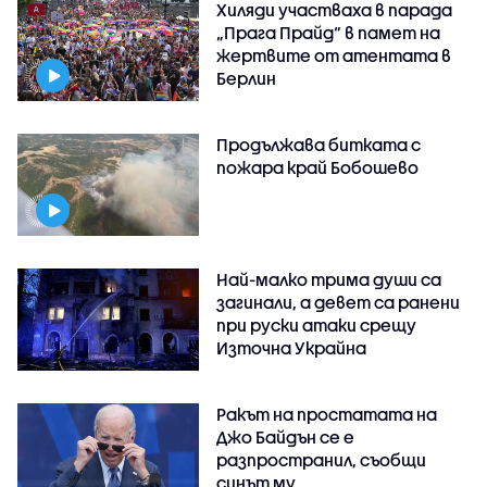
Хиляди участваха в парада
„Прага Прайд“ в памет на
жертвите от атентата в
Берлин
Продължава битката с
пожара край Бобошево
Най-малко трима души са
загинали, а девет са ранени
при руски атаки срещу
Източна Украйна
Ракът на простатата на
Джо Байдън се е
разпространил, съобщи
синът му