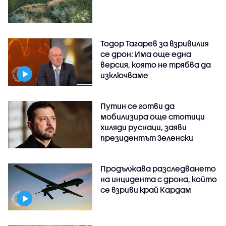
Тодор Тагарев за взривилия
се дрон: Има още една
версия, която не трябва да
изключваме
Путин се готви да
мобилизира още стотици
хиляди руснаци, заяви
президентът Зеленски
Продължава разследването
на инцидента с дрона, който
се взриви край Кардам