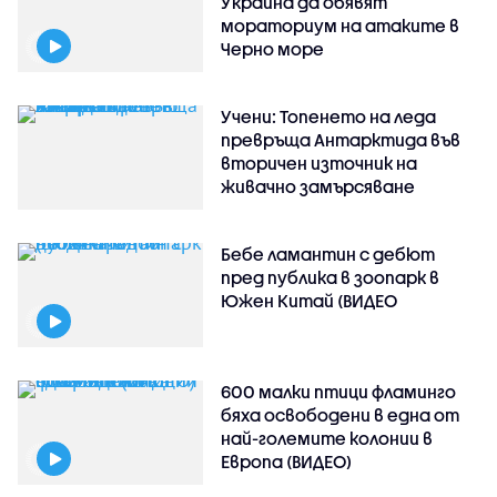
Украйна да обявят
мораториум на атаките в
Черно море
Учени: Топенето на леда
превръща Антарктида във
вторичен източник на
живачно замърсяване
Бебе ламантин с дебют
пред публика в зоопарк в
Южен Китай (ВИДЕО
600 малки птици фламинго
бяха освободени в една от
най-големите колонии в
Европа (ВИДЕО)