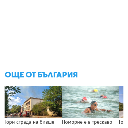
ОЩЕ ОТ БЪЛГАРИЯ
Гори сграда на бивше
Поморие е в трескаво
Гол