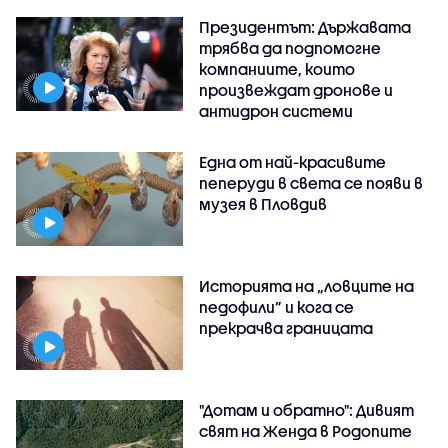
Президентът: Държавата
трябва да подпомогне
компаниите, които
произвеждат дронове и
антидрон системи
Една от най-красивите
пеперуди в света се появи в
музея в Пловдив
Историята на „ловците на
педофили” и кога се
прекрачва границата
"Дотам и обратно": Дивият
свят на Женда в Родопите