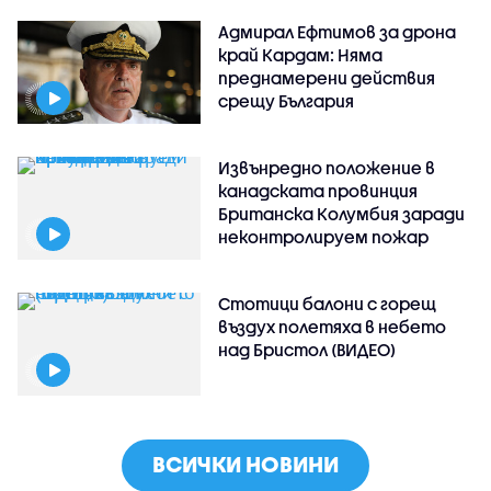
Адмирал Ефтимов за дрона
край Кардам: Няма
преднамерени действия
срещу България
Извънредно положение в
канадската провинция
Британска Колумбия заради
неконтролируем пожар
Стотици балони с горещ
въздух полетяха в небето
над Бристол (ВИДЕО)
ВСИЧКИ НОВИНИ