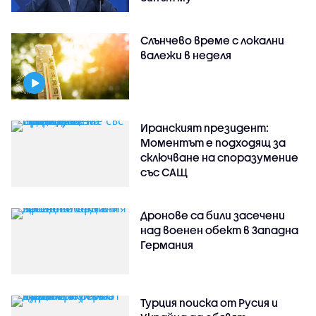
Слънчево време с локални
валежи в неделя
Иранският президент:
Моментът е подходящ за
сключване на споразумение
със САЩ
Дронове са били засечени
над военен обект в Западна
Германия
Турция поиска от Русия и