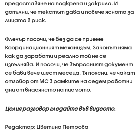
предоставяне на подкрепа и закрила. И
допълни, че текстът дава и повече яснота за
лицата в риск.
Флечър посочи, че без да се приеме
Координационният механизъм, Законът няма
как да заработи и реално той не се
изпълнява. И посочи, че въпросният документ
се бави вече шест месеца. Тя поясни, че чакат
отговор от МС в рамките на седем работни
дни от внасянето на писмото.
Целия разговор гледайте във видеото.
Редактор: Цветина Петрова