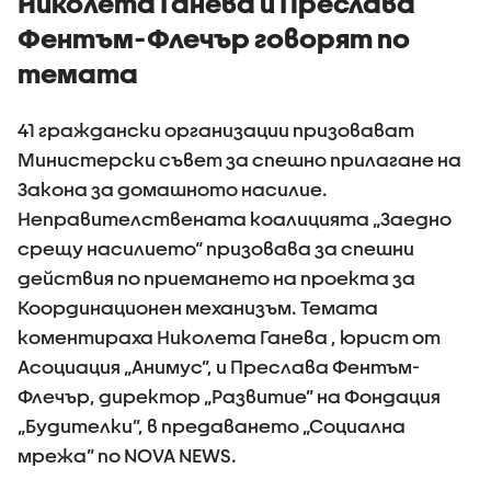
Николета Ганева и Преслава
Фентъм-Флечър говорят по
темата
41 граждански организации призовават
Министерски съвет за спешно прилагане на
Закона за домашното насилие.
Неправителствената коалицията „Заедно
срещу насилието“ призовава за спешни
действия по приемането на проекта за
Координационен механизъм. Темата
коментираха Николета Ганева , юрист от
Асоциация „Анимус”, и Преслава Фентъм-
Флечър, директор „Развитие” на Фондация
„Будителки”, в предаването „Социална
мрежа” по NOVA NEWS.