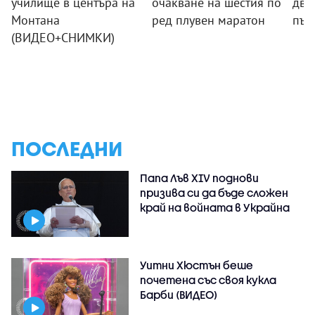
училище в центъра на
очакване на шестия по
два
Монтана
ред плувен маратон
път
(ВИДЕО+СНИМКИ)
ПОСЛЕДНИ
Папа Лъв XIV поднови
призива си да бъде сложен
край на войната в Украйна
Уитни Хюстън беше
почетена със своя кукла
Барби (ВИДЕО)