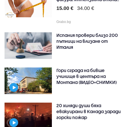
15.00 €
34.00 €
Grabo.bg
Испания провери близо 200
пътници на влизане от
Италия
Гори сграда на бивше
училище в центъра на
Монтана (ВИДЕО+СНИМКИ)
20 хиляди души бяха
евакуирани в Канада заради
горски пожар