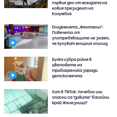
първия ден от мандата на
новия президент на
Колумбия
Епидемията „Фентанил”:
Повечето от
употребяващите не знаят,
че купуват мощния опиоид
Булка избра рокля в
цветовете на
трибагреника заради
детска мечта
Хит в TikTok: Лечебни или
опасни са "дивите" басейни
край Железница?