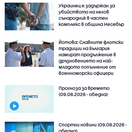
Украинец е задържан за
убийството на негов
сънародник в частен
комплекс в община Несебър
Йотова: Славните флотски
традиции на България
намират продължение в
дръзновението на най-
младото попълнение от
военноморски офицери
Прогноза за времето
(09.08.2026 - обедна)
Спортни новини (09.08.2026 -
обедна)