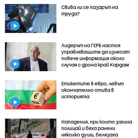
Свива ли се пазарът на
труда?
Лидерът на ГЕРБ настоя
управляващите да изнесат
повече информация около
случая с дрона край Кардам
Етикетите в евро, левът
окончателно отива в
историята
Нападения, при които загина
полицай и бяха ранени
няколко души, белязаха