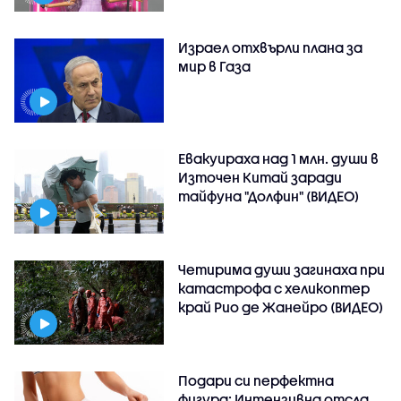
Израел отхвърли плана за
мир в Газа
Евакуираха над 1 млн. души в
Източен Китай заради
тайфуна "Долфин" (ВИДЕО)
Четирима души загинаха при
катастрофа с хеликоптер
край Рио де Жанейро (ВИДЕО)
Подари си перфектна
фигура: Интензивна отсла..