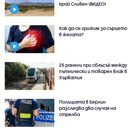
край Сливен (ВИДЕО)
Как да се грижим за сърцето
в жегата?
25 ранени при сблъсък между
пътнически и товарен влак в
Хърватия
Полицията в Берлин
разследва два случая на
стрелба