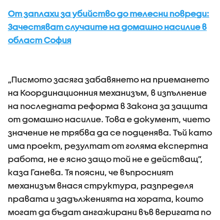
От заплахи за убийство до телесни повреди:
Зачестяват случаите на домашно насилие в
област София
„Писмото засяга забавянето на приемането
на Координационния механизъм, в изпълнение
на последната реформа в Закона за защита
от домашно насилие. Това е документ, чието
значение не трябва да се подценява. Тъй като
има проект, резултат от голяма експертна
работа, не е ясно защо той не е действащ”,
каза Ганева. Тя поясни, че въпросният
механизъм внася структура, разпределя
правата и задълженията на хората, които
могат да бъдат ангажирани във веригата по