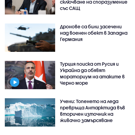
сключване на споразумение
със САЩ
Дронове са били засечени
над военен обект в Западна
Германия
Турция поиска от Русия и
Украйна да обявят
мораториум на атаките в
Черно море
Учени: Топенето на леда
превръща Антарктида във
вторичен източник на
живачно замърсяване