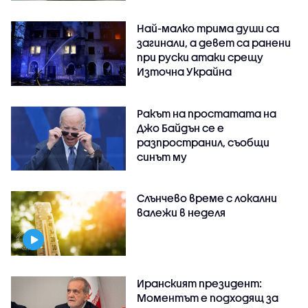
Най-малко трима души са
загинали, а девет са ранени
при руски атаки срещу
Източна Украйна
Ракът на простатата на
Джо Байдън се е
разпространил, съобщи
синът му
Слънчево време с локални
валежи в неделя
Иранският президент:
Моментът е подходящ за