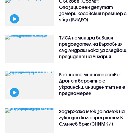
С викове „Срам!“:
Опозиционен депутат
замери косовския премиер с
яйца (ВИДЕО)
ТИСА номинира бившия
председател на Върховния
съд Андраш Бака за следващ
президент на Унгария
Военното министерство:
Дронът вероятно е
украински, инцидентът не е
преднамерен
Задържаха мъж за палеж на
луксозна кола пред хотел в
Слънчев бряг (СНИМКИ)