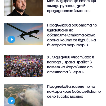
мобилизира още стотици
хиляди руснаци, заяви
президентът Зеленски
Продължава работата по
изясняване на
обстоятелствата около
дрона, който се взриви на
българска територия
Хиляди души участваха в
парада „Прага Прайд“ в
памет на жертвите от
атентата в Берлин
Продължава гасенето на
пожара край бобошевското
село Висока могила