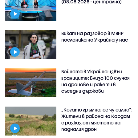
(08.08.2026 - централна)
Викат на разговор в МВнР
посланика на Украйна у нас
Войната в Украйна извън
границите: Близо 100 случая
на дронове и ракети в
съседни държави
„Когато гръмна, се чу силно“:
Жители в района на Кардам
с разказ от мястото на
падналия дрон