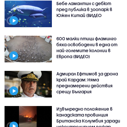
Бебе ламантин с дебют
пред публика в зоопарк в
Южен Китай (ВИДЕО
600 малки птици фламинго
бяха освободени в една от
най-големите колонии в
Европа (ВИДЕО)
Адмирал Ефтимов за дрона
край Кардам: Няма
преднамерени действия
срещу България
Извънредно положение в
канадската провинция
Британска Колумбия заради
неконтролируем пожар