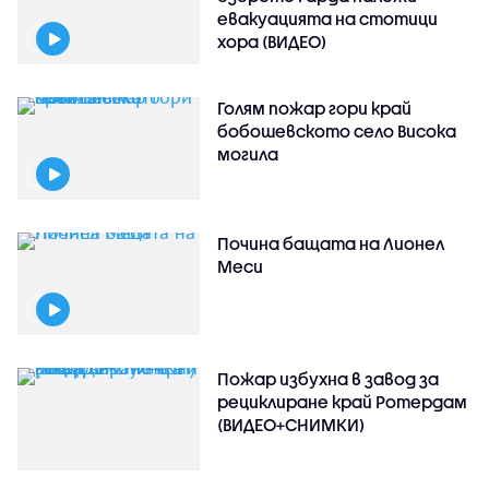
евакуацията на стотици
хора (ВИДЕО)
Голям пожар гори край
бобошевското село Висока
могила
Почина бащата на Лионел
Меси
Пожар избухна в завод за
рециклиране край Ротердам
(ВИДЕО+СНИМКИ)