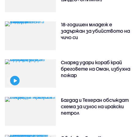
18-годишен младеж е
задържан за убийството на
чичо си
Снаряд удари кораб край
бреговете на Оман, избухна
пожар
Багдад и Техеран обсъждат
схема за износ на иракски
петрол