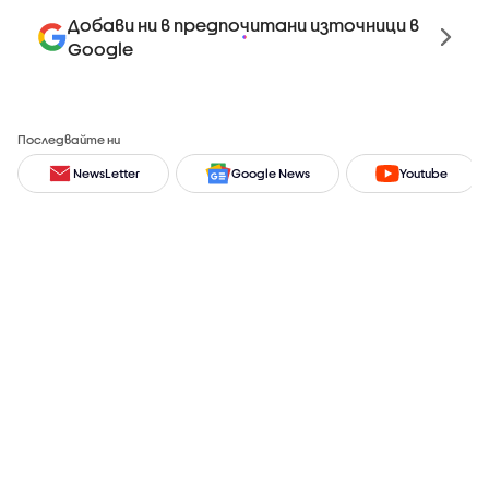
Добави ни в предпочитани източници в
Google
Последвайте ни
NewsLetter
Google News
Youtube