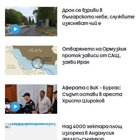
Дрон се взриви в
българското небе, службите
изясняват чий е
Отварянето на Ормузкия
проток зависи от САЩ,
заяви Иран
Аферата с ВиК – Бургас:
Съдът остави в ареста
Христо Широков
Над 4000 хектара площ
изгоряха в Андалусия
(ВИДЕО+СНИМКИ)