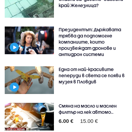
край Железница?
Президентът: Държавата
трябва да подпомогне
компаниите, които
произвеждат дронове и
антидрон системи
Една от най-красивите
пеперуди в света се появи в
музея в Пловдив
Смяна на масло и маслен
филтър на лек автомо..
6.00 €
15.00 €