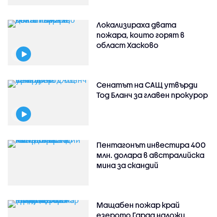
Локализираха двата
пожара, които горят в
област Хасково
Сенатът на САЩ утвърди
Тод Бланч за главен прокурор
Пентагонът инвестира 400
млн. долара в австралийска
мина за скандий
Мащабен пожар край
езерото Гарда наложи