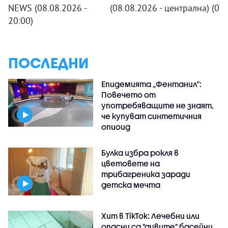
NEWS (08.08.2026 -
(08.08.2026 - централна)
(08
20:00)
ПОСЛЕДНИ
Епидемията „Фентанил”:
Повечето от
употребяващите не знаят,
че купуват синтетичния
опиоид
Булка избра рокля в
цветовете на
трибагреника заради
детска мечта
Хит в TikTok: Лечебни или
опасни са "дивите" басейни