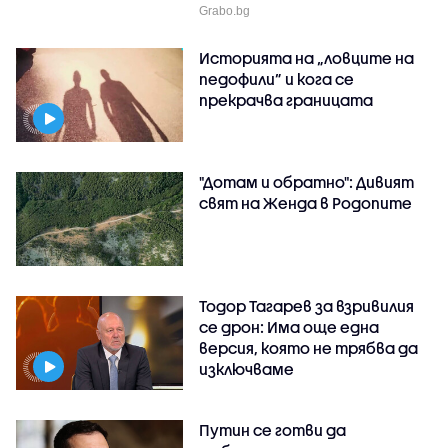
Grabo.bg
Историята на „ловците на
педофили” и кога се
прекрачва границата
"Дотам и обратно": Дивият
свят на Женда в Родопите
Тодор Тагарев за взривилия
се дрон: Има още една
версия, която не трябва да
изключваме
Путин се готви да