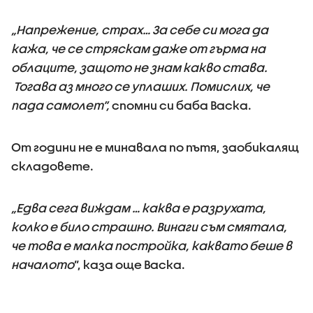
„Напрежение, страх… За себе си мога да
кажа, че се стряскам даже от гърма на
облаците, защото не знам какво става.
Тогава аз много се уплаших. Помислих, че
пада самолет”,
спомни си баба Васка.
От години не е минавала по пътя, заобикалящ
складовете.
„Едва сега виждам … каква е разрухата,
колко е било страшно. Винаги съм смятала,
че това е малка постройка, каквато беше в
началото
”, каза още Васка.