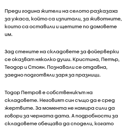
Преди година жители на селото разказаха
за ужаса, който са изпитали, за животните,
които са оставили и щетите по домовете
им.
Зад стените на складовете за фойерверки
се оказват няколко души. Кристина, Петър,
Теодор и Стоян. Познавали се отдавна,
заедно подготвяли заря за празници.
Тодор Петров е собственикът на
складовете. Неговият син също да е сред
жертвите. За момента не намира сили да
говори за черната дата. А подробности за
складовете обещава да сподели, когато