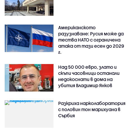
Американското
разузнаване: Русия може да
тества НАТО с ограничена
атака от тази есен до 2029
г.
Над 50 000 евро, злато и
скъпи часовници останали
недокоснати в дома на
убития Владимир Янков
Разкриха нарколаборатория
с половин тон марихуана в
Сърбия