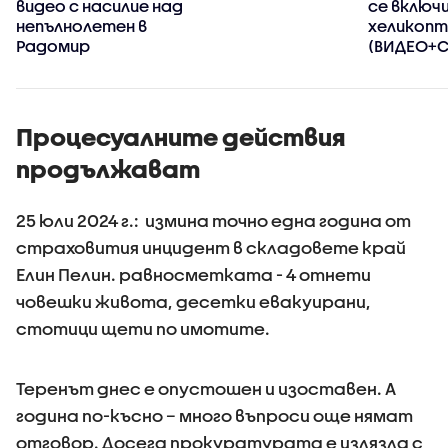
видео с насилие над
се включ
непълнолетен в
хеликоп
Радомир
(ВИДЕО+
Процесуалните действия
продължават
25 юли 2024 г.: измина точно една година от
страховития инцидент в складовете край
Елин Пелин. равносметката - 4 отнети
човешки живота, десетки евакуирани,
стотици щети по имотите.
Теренът днес е опустошен и изоставен. А
година по-късно – много въпроси още нямат
отговор. Досега прокуратурата е излязла с