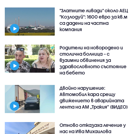
"Златните ливади" около АЕЦ
"Козлодуй": 1600 евро за кв.м
са дадени на частна
компания
Родители на новородено и
столична болница – с
взаимни обвинения за
здравословното състояние
на бебето
Двойно нарушение:
Автомобил кара срещу
движението в аварийната
лента на АМ „Тракия” (ВИДЕО)
Отново отказаха лечение у
нас на Ива Михаилова