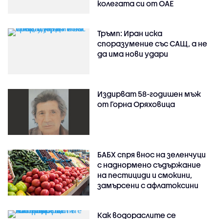
колегата си от ОАЕ
Тръмп: Иран иска
споразумение със САЩ, а не
да има нови удари
Издирват 58-годишен мъж
от Горна Оряховица
БАБХ спря внос на зеленчуци
с наднормено съдържание
на пестициди и смокини,
замърсени с афлатоксини
Как водораслите се