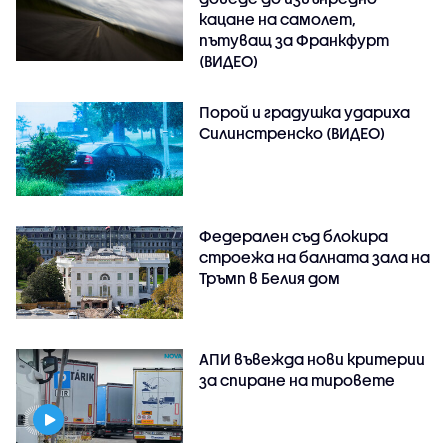
кацане на самолет,
пътуващ за Франкфурт
(ВИДЕО)
Порой и градушка удариха
Силинстренско (ВИДЕО)
Федерален съд блокира
строежа на балната зала на
Тръмп в Белия дом
АПИ въвежда нови критерии
за спиране на тировете