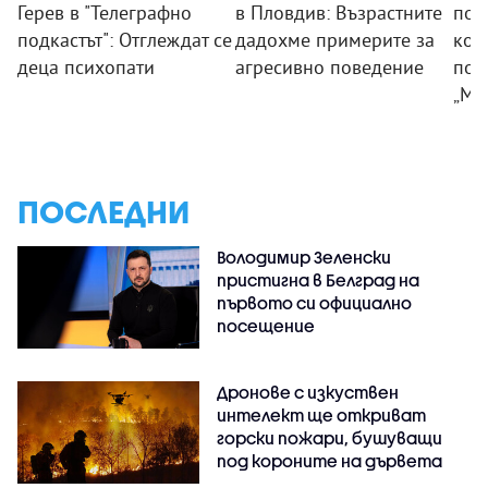
Герев в "Телеграфно
в Пловдив: Възрастните
пои
подкастът": Отглеждат се
дадохме примерите за
ком
деца психопати
агресивно поведение
под
„Мл
ПОСЛЕДНИ
Володимир Зеленски
пристигна в Белград на
първото си официално
посещение
Дронове с изкуствен
интелект ще откриват
горски пожари, бушуващи
под короните на дървета