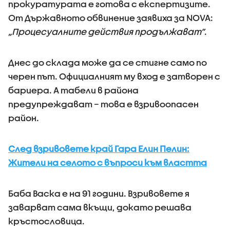
прокуратурата е готова с експертизите.
От Държавното обвинение заявиха за NOVA:
„Процесуалните действия продължават”
.
Днес до склада може да се стигне само по
черен път. Официалният му вход е затворен с
бариера. А табели в района
предупреждават – това е взривоопасен
район.
След взривовете край Гара Елин Пелин:
Жители на селото с въпроси към властта
Баба Васка е на 91 години. Взривовете я
заварват сама вкъщи, докато решава
кръстословица.