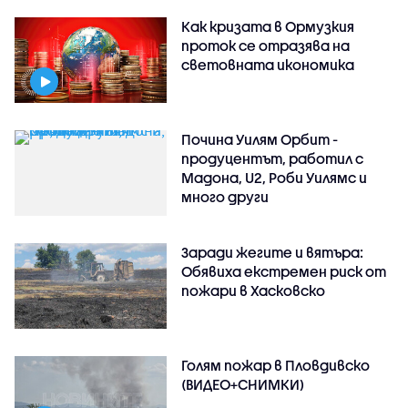
Как кризата в Ормузкия
проток се отразява на
световната икономика
Почина Уилям Орбит -
продуцентът, работил с
Мадона, U2, Роби Уилямс и
много други
Заради жегите и вятъра:
Обявиха екстремен риск от
пожари в Хасковско
Голям пожар в Пловдивско
(ВИДЕО+СНИМКИ)