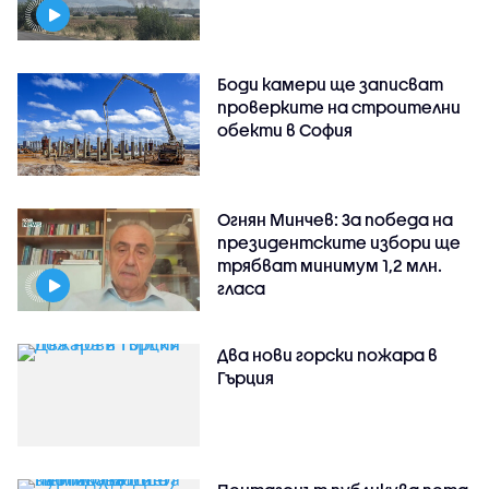
Боди камери ще записват
проверките на строителни
обекти в София
Огнян Минчев: За победа на
президентските избори ще
трябват минимум 1,2 млн.
гласа
Два нови горски пожара в
Гърция