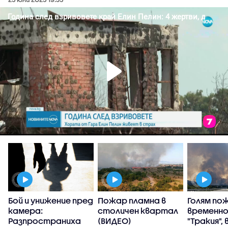
Бой и унижение пред
Пожар пламна в
Голям по
камера:
столичен квартал
временно
Разпространиха
(ВИДЕО)
"Тракия",