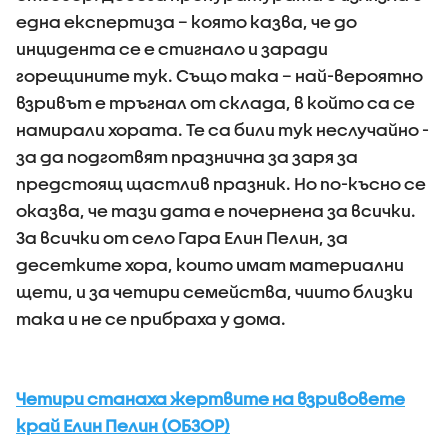
една експертиза – която казва, че до
инцидента се е стигнало и заради
горещините тук. Също така – най-вероятно
взривът е тръгнал от склада, в който са се
намирали хората. Те са били тук неслучайно -
за да подготвят празнична за заря за
предстоящ щастлив празник. Но по-късно се
оказва, че тази дата е почернена за всички.
За всички от село Гара Елин Пелин, за
десетките хора, които имат материални
щети, и за четири семейства, чиито близки
така и не се прибраха у дома.
Четири станаха жертвите на взривовете
край Елин Пелин (ОБЗОР)