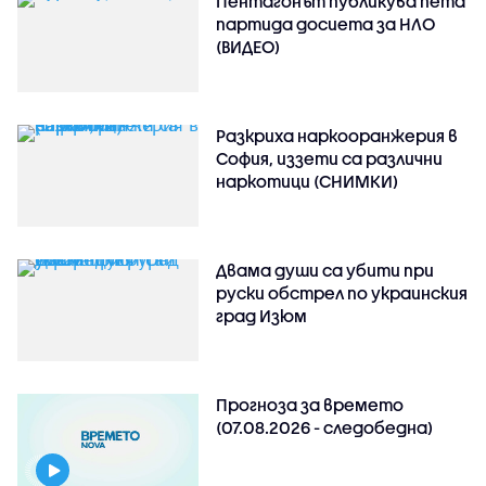
Пентагонът публикува пета
партида досиета за НЛО
(ВИДЕО)
Разкриха наркооранжерия в
София, иззети са различни
наркотици (СНИМКИ)
Двама души са убити при
руски обстрeл по украинския
град Изюм
Прогноза за времето
(07.08.2026 - следобедна)