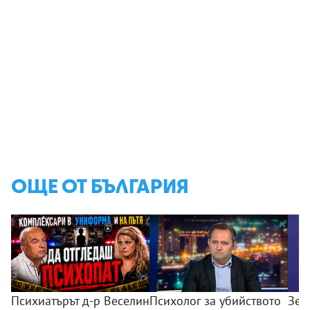
ОЩЕ ОТ БЪЛГАРИЯ
Психиатърът д-р Веселин
Психолог за убийството
Зем