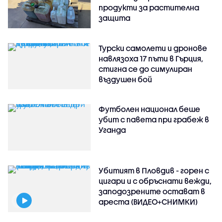
продукти за растителна
защита
Турски самолети и дронове
навлязоха 17 пъти в Гърция,
стигна се до симулиран
въздушен бой
Футболен национал беше
убит с павета при грабеж в
Уганда
Убитият в Пловдив - горен с
цигари и с обръснати вежди,
заподозрените остават в
ареста (ВИДЕО+СНИМКИ)