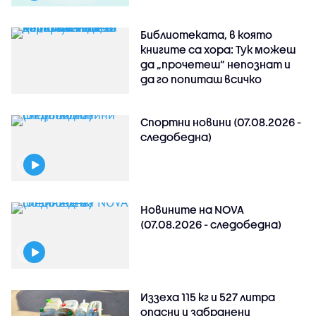
Библиотеката, в която
книгите са хора: Тук можеш
да „прочетеш“ непознат и
да го попиташ всичко
Спортни новини (07.08.2026 -
следобедна)
Новините на NOVA
(07.08.2026 - следобедна)
Иззеха 115 кг и 527 литра
опасни и забранени