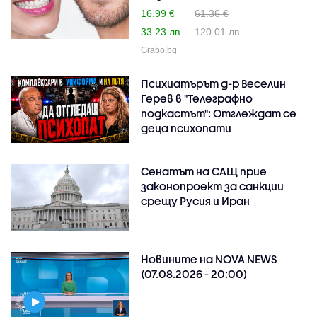
16.99 €
61.36 €
33.23 лв
120.01 лв
Grabo.bg
Психиатърът д-р Веселин
Герев в "Телеграфно
подкастът": Отглеждат се
деца психопати
Сенатът на САЩ прие
законопроект за санкции
срещу Русия и Иран
Новините на NOVA NEWS
(07.08.2026 - 20:00)