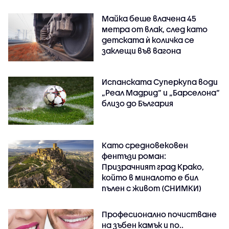
Майка беше влачена 45
метра от влак, след като
детската ѝ количка се
заклещи във вагона
Испанската Суперкупа води
„Реал Мадрид“ и „Барселона“
близо до България
Като средновековен
фентъзи роман:
Призрачният град Крако,
който в миналото е бил
пълен с живот (СНИМКИ)
Професионално почистване
на зъбен камък и по..