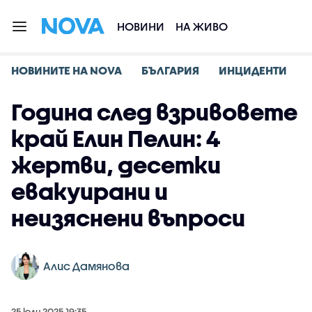
НОВИНИ
НА ЖИВО
НОВИНИТЕ НА NOVA
БЪЛГАРИЯ
ИНЦИДЕНТИ
Година след взривовете
край Елин Пелин: 4
жертви, десетки
евакуирани и
неизяснени въпроси
Алис Дамянова
25 юли 2025 19:35