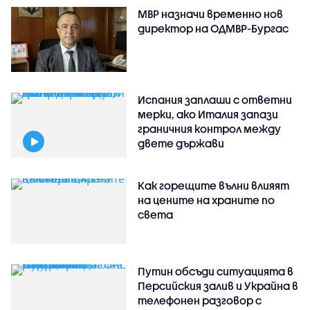
МВР назначи временно нов
директор на ОДМВР-Бургас
Испания заплаши с ответни
мерки, ако Италия запази
граничния контрол между
двете държави
Как горещите вълни влияят
на цените на храните по
света
Путин обсъди ситуацията в
Персийския залив и Украйна в
телефонен разговор с