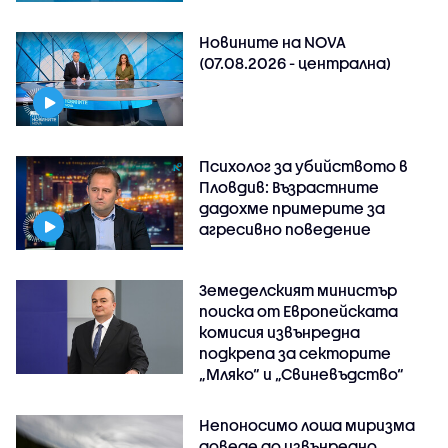
Новините на NOVA
(07.08.2026 - централна)
Психолог за убийството в
Пловдив: Възрастните
дадохме примерите за
агресивно поведение
Земеделският министър
поиска от Европейската
комисия извънредна
подкрепа за секторите
„Мляко“ и „Свиневъдство“
Непоносимо лоша миризма
доведе до извънредно