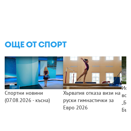
ОЩЕ ОТ СПОРТ
Исп
Спортни новини
Хърватия отказа визи на
вод
(07.08.2026 - късна)
руски гимнастички за
„Ба
Евро 2026
Бъл