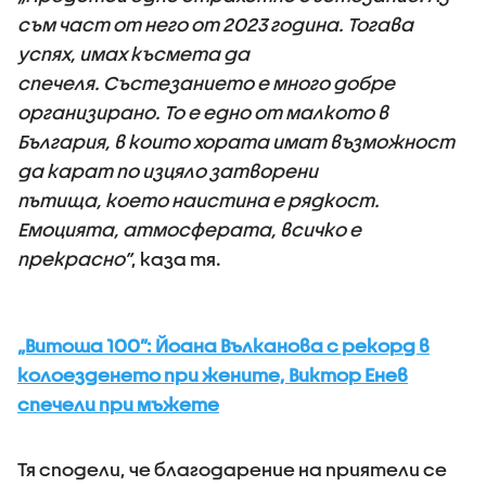
съм част от него от 2023 година. Тогава
успях, имах късмета да
спечеля. Състезанието е много добре
организирано. То е едно от малкото в
България, в които хората имат възможност
да карат по изцяло затворени
пътища, което наистина е рядкост.
Емоцията, атмосферата, всичко е
прекрасно”
, каза тя.
„Витоша 100”: Йоана Вълканова с рекорд в
колоезденето при жените, Виктор Енев
спечели при мъжете
Тя сподели, че благодарение на приятели се