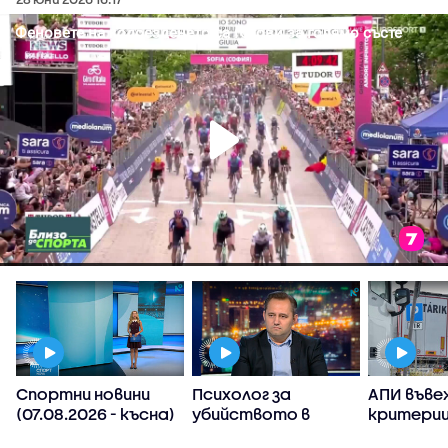
Спортни новини
Психолог за
АПИ въве
(07.08.2026 - късна)
убийството в
критерии
Пловдив:
спиране 