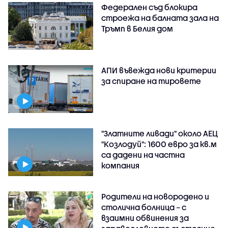
Федерален съд блокира
строежа на балната зала на
Тръмп в Белия дом
АПИ въвежда нови критерии
за спиране на тировете
"Златните ливади" около АЕЦ
"Козлодуй": 1600 евро за кв.м
са дадени на частна
компания
Родители на новородено и
столична болница – с
взаимни обвинения за