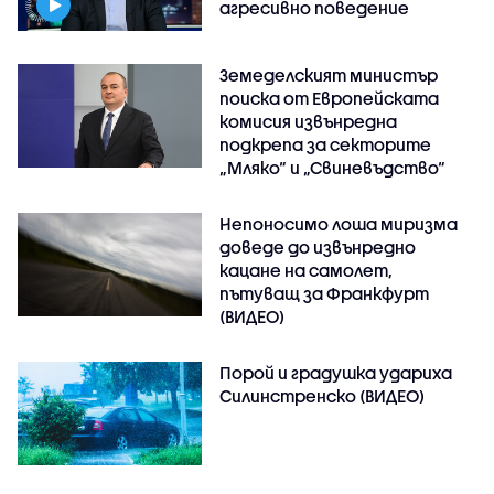
агресивно поведение
Земеделският министър
поиска от Европейската
комисия извънредна
подкрепа за секторите
„Мляко“ и „Свиневъдство“
Непоносимо лоша миризма
доведе до извънредно
кацане на самолет,
пътуващ за Франкфурт
(ВИДЕО)
Порой и градушка удариха
Силинстренско (ВИДЕО)