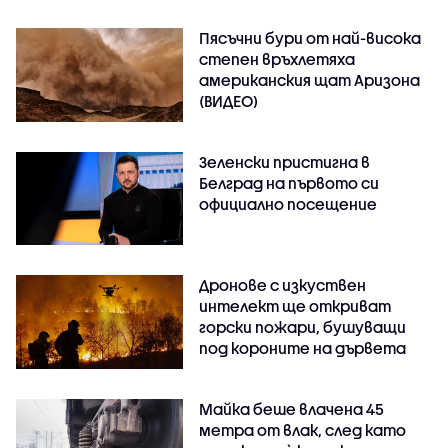
Пясъчни бури от най-висока
степен връхлетяха
американския щат Аризона
(ВИДЕО)
Зеленски пристигна в
Белград на първото си
официално посещение
Дронове с изкуствен
интелект ще откриват
горски пожари, бушуващи
под короните на дървета
Майка беше влачена 45
метра от влак, след като