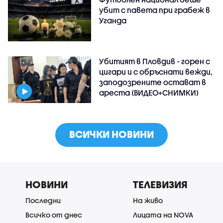
убит с павета при грабеж в
Уганда
Убитият в Пловдив - горен с
цигари и с обръснати вежди,
заподозрените остават в
ареста (ВИДЕО+СНИМКИ)
ВСИЧКИ НОВИНИ
НОВИНИ
ТЕЛЕВИЗИЯ
Последни
На живо
Всичко от днес
Лицата на NOVA