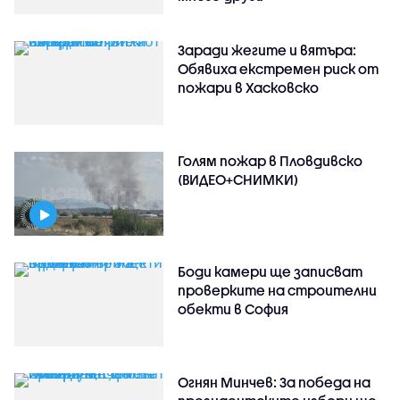
Заради жегите и вятъра:
Обявиха екстремен риск от
пожари в Хасковско
Голям пожар в Пловдивско
(ВИДЕО+СНИМКИ)
Боди камери ще записват
проверките на строителни
обекти в София
Огнян Минчев: За победа на