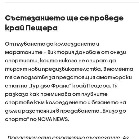
Възрастните
тировет
дадохме
примерите за
Състезанието ще се проведе
агресивно
край Пещера
поведение
От плуването до колоезденето и
маратоните – Виктория Данова е от онези
спортисти, които никога не спират да
търсят нови предизвикателства. В момента
тя се подготвя за предстоящия аматьорски
етап на „Тур дьо Франс” край Пещера. Тя
разказа как преминава от плувните
спортове към колоезденето и бягането на
дълги разстояния в предаването „Близо до
спорта” по NOVA NEWS.
„Предстои едно страхотно състезание. Аз