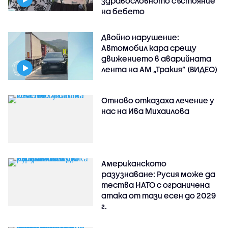
здравословното състояние
на бебето
Двойно нарушение:
Автомобил кара срещу
движението в аварийната
лента на АМ „Тракия” (ВИДЕО)
Отново отказаха лечение у
нас на Ива Михаилова
Американското
разузнаване: Русия може да
тества НАТО с ограничена
атака от тази есен до 2029
г.