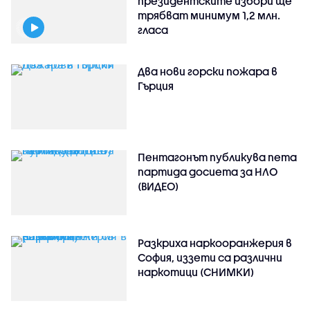
президентските избори ще
трябват минимум 1,2 млн.
гласа
Два нови горски пожара в
Гърция
Пентагонът публикува пета
партида досиета за НЛО
(ВИДЕО)
Разкриха наркооранжерия в
София, иззети са различни
наркотици (СНИМКИ)