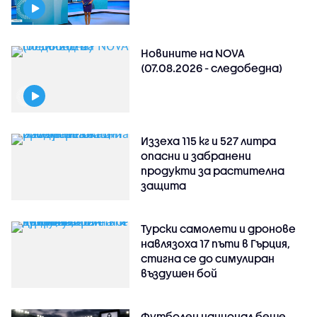
Новините на NOVA
(07.08.2026 - следобедна)
Иззеха 115 кг и 527 литра
опасни и забранени
продукти за растителна
защита
Турски самолети и дронове
навлязоха 17 пъти в Гърция,
стигна се до симулиран
въздушен бой
Футболен национал беше