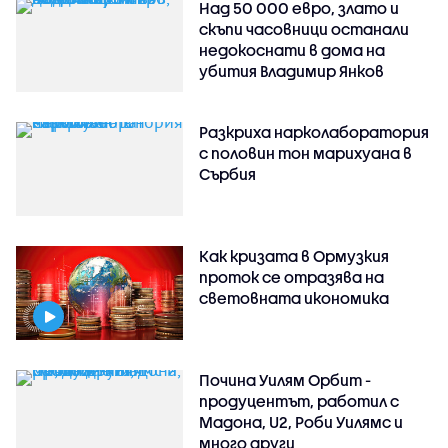
Над 50 000 евро, злато и
скъпи часовници останали
недокоснати в дома на
убития Владимир Янков
Разкриха нарколаборатория
с половин тон марихуана в
Сърбия
Как кризата в Ормузкия
проток се отразява на
световната икономика
Почина Уилям Орбит -
продуцентът, работил с
Мадона, U2, Роби Уилямс и
много други