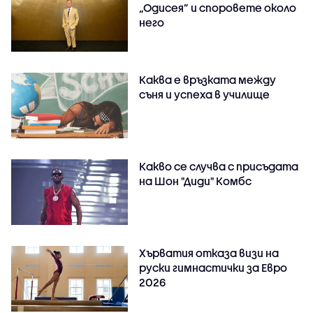
„Одисея” и споровете около
него
Каква е връзката между
съня и успеха в училище
Какво се случва с присъдата
на Шон "Диди" Комбс
Хърватия отказа визи на
руски гимнастички за Евро
2026