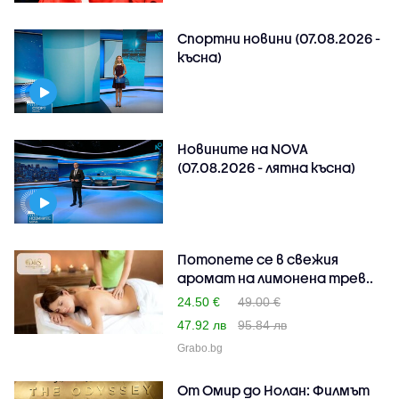
Спортни новини (07.08.2026 -
късна)
Новините на NOVA
(07.08.2026 - лятна късна)
Потопете се в свежия
аромат на лимонена трев..
24.50 €
49.00 €
47.92 лв
95.84 лв
Grabo.bg
От Омир до Нолан: Филмът