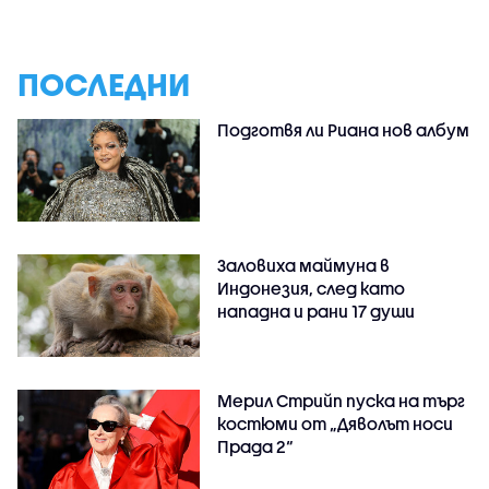
ПОСЛЕДНИ
Подготвя ли Риана нов албум
Заловиха маймуна в
Индонезия, след като
нападна и рани 17 души
Мерил Стрийп пуска на търг
костюми от „Дяволът носи
Прада 2“