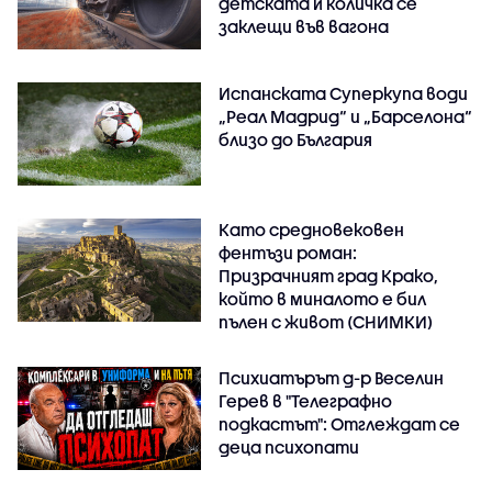
детската ѝ количка се
заклещи във вагона
Испанската Суперкупа води
„Реал Мадрид“ и „Барселона“
близо до България
Като средновековен
фентъзи роман:
Призрачният град Крако,
който в миналото е бил
пълен с живот (СНИМКИ)
Психиатърът д-р Веселин
Герев в "Телеграфно
подкастът": Отглеждат се
деца психопати