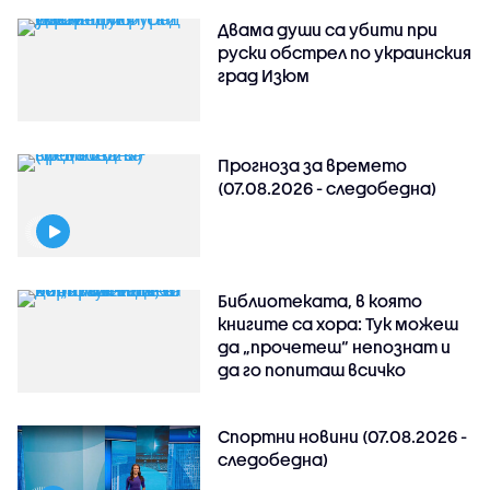
Двама души са убити при
руски обстрeл по украинския
град Изюм
Прогноза за времето
(07.08.2026 - следобедна)
Библиотеката, в която
книгите са хора: Тук можеш
да „прочетеш“ непознат и
да го попиташ всичко
Спортни новини (07.08.2026 -
следобедна)