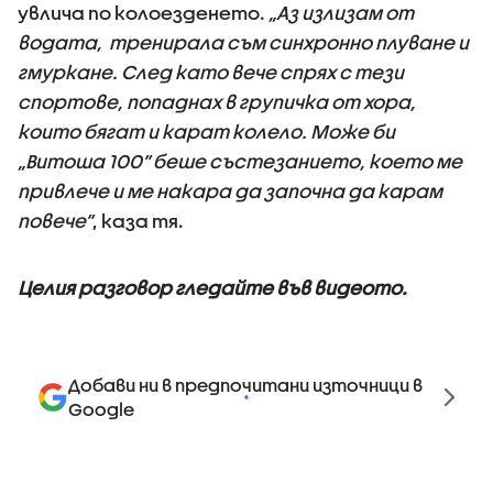
увлича по колоезденето.
„Аз излизам от
водата, тренирала съм синхронно плуване и
гмуркане. След като вече спрях с тези
спортове, попаднах в групичка от хора,
които бягат и карат колело. Може би
„Витоша 100” беше състезанието, което ме
привлече и ме накара да започна да карам
повече”
, каза тя.
Целия разговор гледайте във видеото.
Добави ни в предпочитани източници в
Google