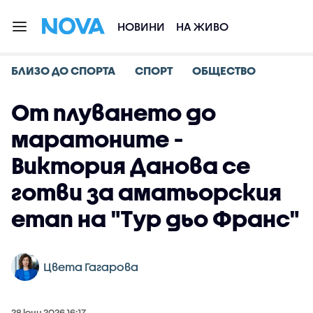
НОВИНИ
НА ЖИВО
БЛИЗО ДО СПОРТА
СПОРТ
ОБЩЕСТВО
От плуването до
маратоните -
Виктория Данова се
готви за аматьорския
етап на "Тур дьо Франс"
Цвета Гагарова
28 юни 2026 16:17