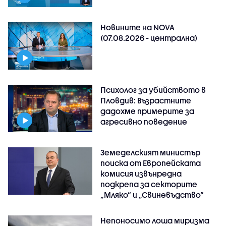
Новините на NOVA
(07.08.2026 - централна)
Психолог за убийството в
Пловдив: Възрастните
дадохме примерите за
агресивно поведение
Земеделският министър
поиска от Европейската
комисия извънредна
подкрепа за секторите
„Мляко“ и „Свиневъдство“
Непоносимо лоша миризма