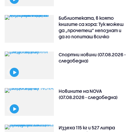
Библиотеката, в която
книгите са хора: Тук можеш
да „прочетеш“ непознат и
да го попиташ всичко
Спортни новини (07.08.2026 -
следобедна)
Новините на NOVA
(07.08.2026 - следобедна)
Иззеха 115 кг и 527 литра