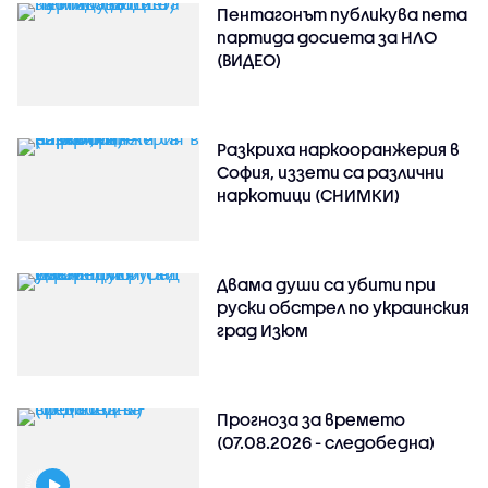
Пентагонът публикува пета
партида досиета за НЛО
(ВИДЕО)
Разкриха наркооранжерия в
София, иззети са различни
наркотици (СНИМКИ)
Двама души са убити при
руски обстрeл по украинския
град Изюм
Прогноза за времето
(07.08.2026 - следобедна)