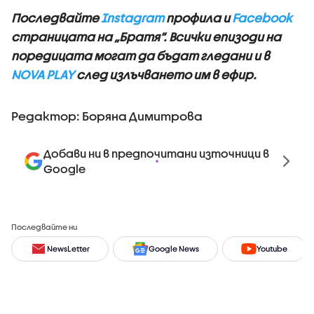
Последвайте
Instagram
профила и
Facebook
страницата на „Братя“. Всички епизоди на
поредицата могат да бъдат гледани и в
NOVA PLAY
след излъчването им в ефир.
Редактор: Боряна Димитрова
Добави ни в предпочитани източници в
Google
Последвайте ни
NewsLetter
Google News
Youtube