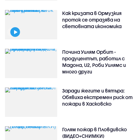
Как кризата в Ормузкия
проток се отразява на
световната икономика
Почина Уилям Орбит -
продуцентът, работил с
Мадона, U2, Роби Уилямс и
много други
Заради жегите и вятъра:
Обявиха екстремен риск от
пожари в Хасковско
Голям пожар в Пловдивско
(ВИДЕО+СНИМКИ)