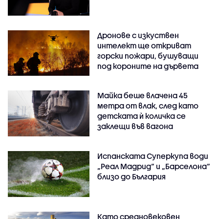
Дронове с изкуствен
интелект ще откриват
горски пожари, бушуващи
под короните на дървета
Майка беше влачена 45
метра от влак, след като
детската ѝ количка се
заклещи във вагона
Испанската Суперкупа води
„Реал Мадрид“ и „Барселона“
близо до България
Като средновековен