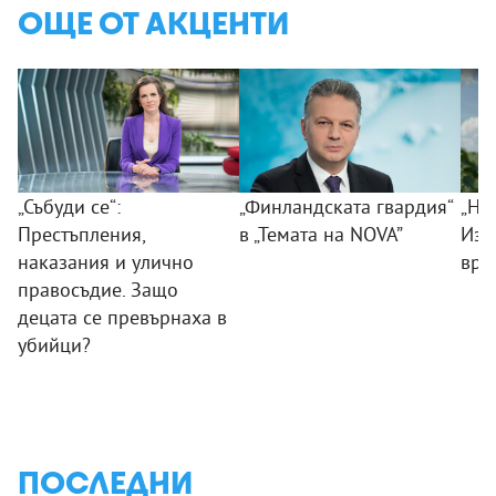
ОЩЕ ОТ АКЦЕНТИ
„Събуди се“:
„Финландската гвардия“
„Ни
Престъпления,
в „Темата на NOVA”
Изк
наказания и улично
вра
правосъдие. Защо
децата се превърнаха в
убийци?
ПОСЛЕДНИ