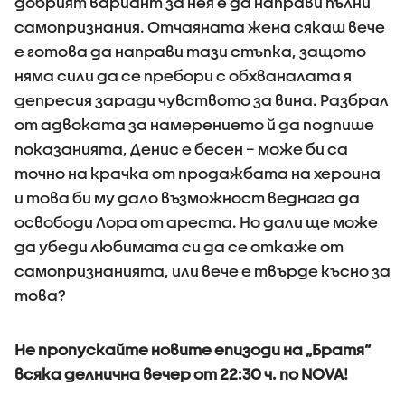
добрият вариант за нея е да направи пълни
самопризнания. Отчаяната жена сякаш вече
е готова да направи тази стъпка, защото
няма сили да се пребори с обхваналата я
депресия заради чувството за вина. Разбрал
от адвоката за намерението й да подпише
показанията, Денис е бесен – може би са
точно на крачка от продажбата на хероина
и това би му дало възможност веднага да
освободи Лора от ареста. Но дали ще може
да убеди любимата си да се откаже от
самопризнанията, или вече е твърде късно за
това?
Не пропускайте новите епизоди на „Братя“
всяка делнична вечер от 22:30 ч. по NOVA!