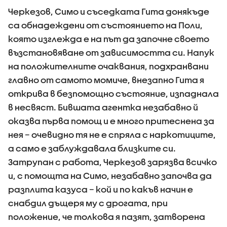
Черкезов, Симо и съседката Гита донякъде
са обнадеждени от състоянието на Поли,
която изглежда е на път да започне своето
възстановяване от зависимостта си. Напук
на положителните очаквания, подхранвани
главно от самото момиче, внезапно Гита я
открива в безпомощно състояние, изпаднала
в несвяст. Бившата агентка незабавно й
оказва първа помощ и е много притеснена за
нея – очевидно тя не е спряла с наркотиците,
а само е заблуждавала близките си.
Затрупан с работа, Черкезов зарязва всичко
и, с помощта на Симо, незабавно започва да
разплита казуса – кой и по какъв начин е
снабдил дъщеря му с дрогата, при
положение, че толкова я пазят, затворена