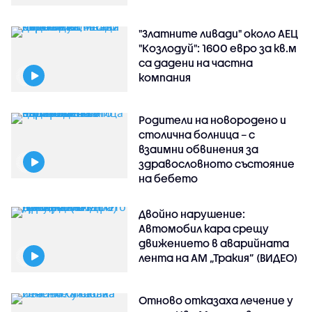
"Златните ливади" около АЕЦ
"Козлодуй": 1600 евро за кв.м
са дадени на частна
компания
Родители на новородено и
столична болница – с
взаимни обвинения за
здравословното състояние
на бебето
Двойно нарушение:
Автомобил кара срещу
движението в аварийната
лента на АМ „Тракия” (ВИДЕО)
Отново отказаха лечение у