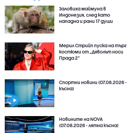
Заловиха маймуна в
Индонезия, след като
нападна и рани 17 души
Мерил Стрийп пуска на търг
костюми от „Дяволът носи
Прада 2“
Спортни новини (07.08.2026 -
късна)
Новините на NOVA
(07.08.2026 - лятна късна)