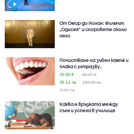
От Омир до Нолан: Филмът
„Одисея” и споровете около
него
Почистване на зъбен камък и
плака с ултразву..
20.00 €
66.47 €
39.12 лв
130.00 лв
Grabo.bg
Каква е връзката между
съня и успеха в училище