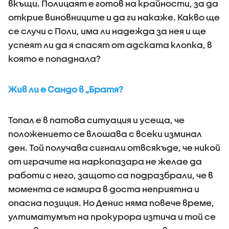
вкъщи. Полицаят е готов на крайности, за да
открие виновниците и да ги накаже. Какво ще
се случи с Поли, има ли надежда за нея и ще
успеят ли да я спасят от адската клопка, в
която е попаднала?
Жив ли е Сандо в „Братя?
Топал е в патова ситуация и усеща, че
положението се влошава с всеки изминал
ден. Той получава сигнали отвсякъде, че никой
от играчите на наркопазара не желае да
работи с него, защото са подразбрали, че в
момента се намира в доста неприятна и
опасна позиция. Но Денис няма повече време,
ултиматумът на прокурора изтича и той се