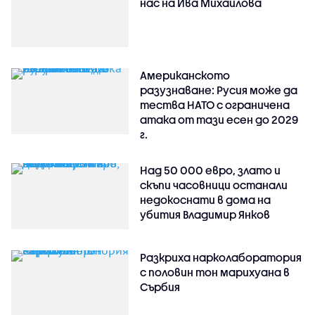
нас на Ива Михаилова
Американското
разузнаване: Русия може да
тества НАТО с ограничена
атака от тази есен до 2029
г.
Над 50 000 евро, злато и
скъпи часовници останали
недокоснати в дома на
убития Владимир Янков
Разкриха нарколаборатория
с половин тон марихуана в
Сърбия