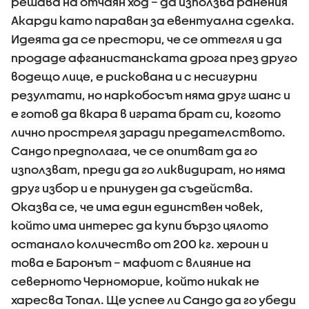
решава на отчаян ход – да използва ранения
Акарди като параван за евентуална сделка.
Идеята да се престори, че се оттегля и да
продаде афганистанската дрога през друго
водещо лице, е рискована и с несигурни
резултати, но наркобосът няма друг шанс и
е готов да вкара в играта брат си, когото
лично простреля заради предателството.
Сандо предполага, че се опитват да го
използват, преди да го ликвидират, но няма
друг избор и е принуден да съдейства.
Оказва се, че има един единствен човек,
който има интерес да купи бързо цялото
останало количество от 200 кг. хероин и
това е Баронът – мафиот с влияние на
северното Черноморие, който никак не
харесва Топал. Ще успее ли Сандо да го убеди