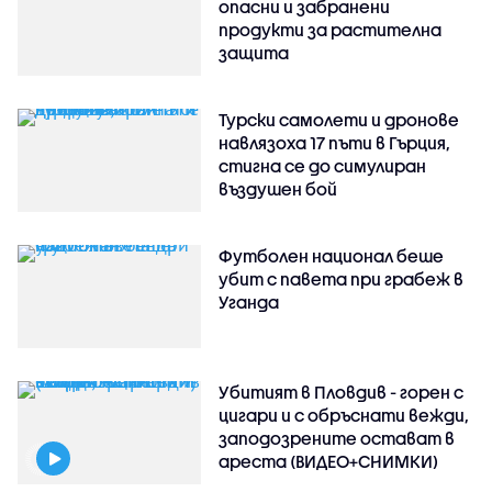
опасни и забранени
продукти за растителна
защита
Турски самолети и дронове
навлязоха 17 пъти в Гърция,
стигна се до симулиран
въздушен бой
Футболен национал беше
убит с павета при грабеж в
Уганда
Убитият в Пловдив - горен с
цигари и с обръснати вежди,
заподозрените остават в
ареста (ВИДЕО+СНИМКИ)