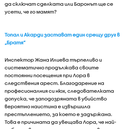
да сключат сделката или Баронът ще се
усети, че го мамят?
Топал и Акарди застават един срещу друг в
„Братя“
Инспектор Жана Илиева търпеливо и
систематично продължава своите
постоянни посещения при Лора в
следствения арест. Благодарение на
професионалния си нюх, следователката
допуска, че заподозряната в убийство
вероятно наистина е извършила
престъплението, за което е задържана.
Това е причината да увещава Лора, че най-