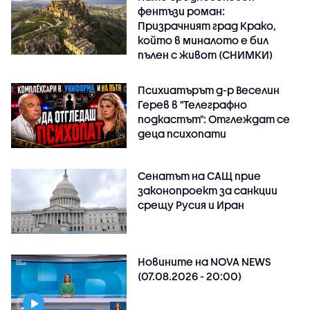
фентъзи роман:
Призрачният град Крако,
който в миналото е бил
пълен с живот (СНИМКИ)
Психиатърът д-р Веселин
Герев в "Телеграфно
подкастът": Отглеждат се
деца психопати
Сенатът на САЩ прие
законопроект за санкции
срещу Русия и Иран
Новините на NOVA NEWS
(07.08.2026 - 20:00)