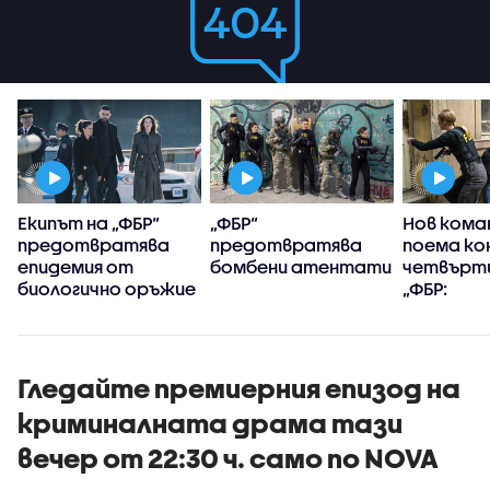
Екипът на „ФБР“
„ФБР“
Нов кома
предотвратява
предотвратява
поема ко
епидемия от
бомбени атентати
четвърти
биологично оръжие
„ФБР:
Междуна
разследв
Гледайте премиерния епизод на
криминалната драма тази
вечер от 22:30 ч. само по NOVA