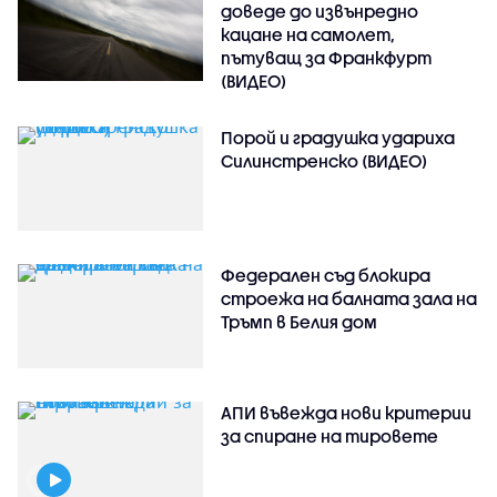
доведе до извънредно
кацане на самолет,
пътуващ за Франкфурт
(ВИДЕО)
Порой и градушка удариха
Силинстренско (ВИДЕО)
Федерален съд блокира
строежа на балната зала на
Тръмп в Белия дом
АПИ въвежда нови критерии
за спиране на тировете