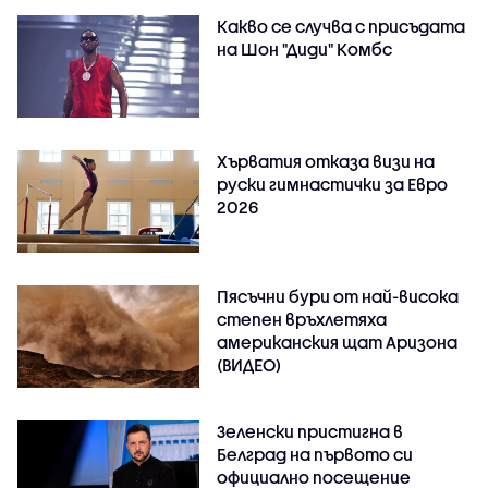
Какво се случва с присъдата
на Шон "Диди" Комбс
Хърватия отказа визи на
руски гимнастички за Евро
2026
Пясъчни бури от най-висока
степен връхлетяха
американския щат Аризона
(ВИДЕО)
Зеленски пристигна в
Белград на първото си
официално посещение