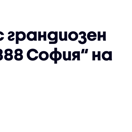
 грандиозен
888 София“ на