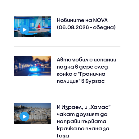
Новините на NOVA
(06.08.2026 - обедна)
Автомобил с испанци
падна в дере след
гонка с "Гранична
полиция" в Бургас
И Израел, и „Хамас“
чакат другият да
направи първата
крачка по плана за
Газа