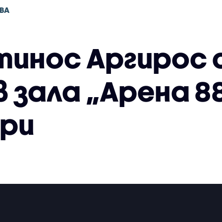
ВА
инос Аргирос с
 зала „Арена 8
ари