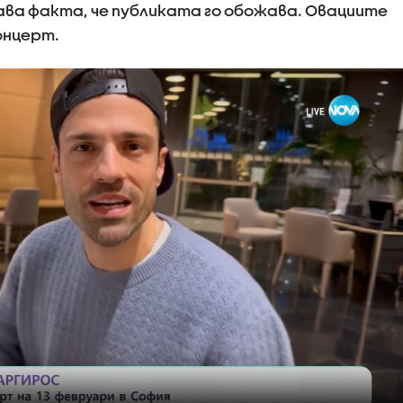
ва факта, че публиката го обожава. Овациите
онцерт.