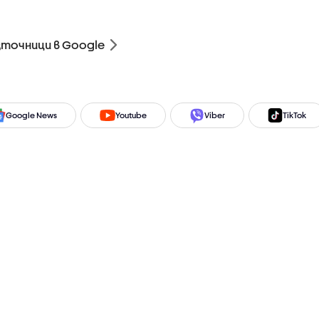
зточници в Google
Google News
Youtube
Viber
TikTok