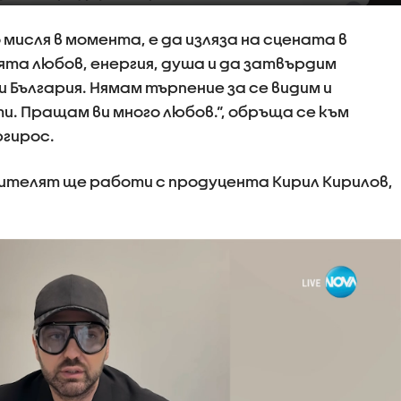
мисля в момента, е да изляза на сцената в
ята любов, енергия, душа и да затвърдим
 България. Нямам търпение за се видим и
и. Пращам ви много любов.“, обръща се към
ргирос.
лнителят ще работи с продуцента Кирил Кирилов,