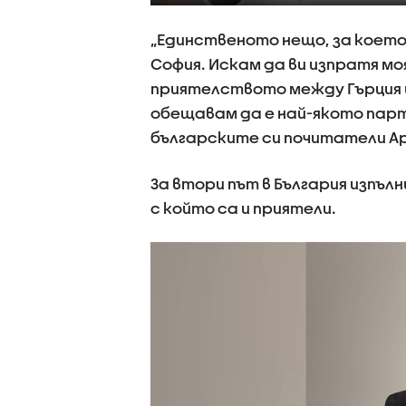
„Единственото нещо, за което 
София. Искам да ви изпратя мо
приятелството между Гърция и
обещавам да е най-якото парт
българските си почитатели А
За втори път в България изпъ
с който са и приятели.