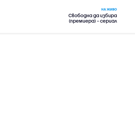
НА ЖИВО
Свободна да избира
(премиера) – сериал