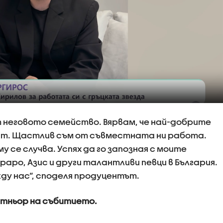
 неговото семейство. Вярвам, че най-добрите
ят. Щастлив съм от съвместната ни работа.
у се случва. Успях да го запозная с моите
раро, Азис и други талантливи певци в България.
ду нас“, споделя продуцентът.
ртньор на събитието.