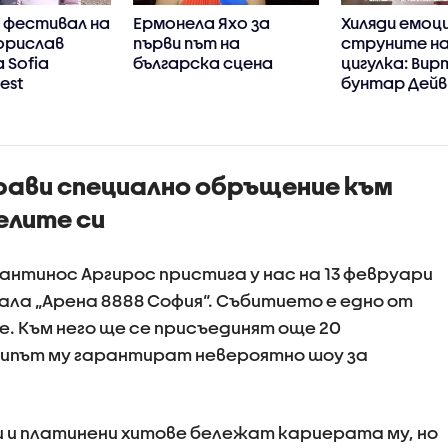
 фестивал на
Ермонела Яхо за
Хиляди емоц
орислав
първи път на
струните на
 Sofia
българска сцена
цигулка: Вир
est
бунтар Дейв
рави специално обръщение към
елите си
антинос Аргирос пристига у нас на 13 февруари
зала „Арена 8888 София“. Събитието е едно от
. Към него ще се присъединят още 20
кипът му гарантират невероятно шоу за
 и платинени хитове бележат кариерата му, но