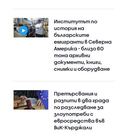
Институтът по
история на
българските
емигранти в Северна
Instagram
Facebook
Америка - близо 60
тона архивни
документи, книги,
снимки и оборудване
Претърсвания и
разпити в два града
по разследване за
злоупотреби с
евросредства във
ВиК-Кърджали