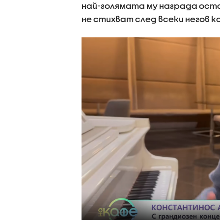
най-голямата му награда оста
не стихват след всеки негов к