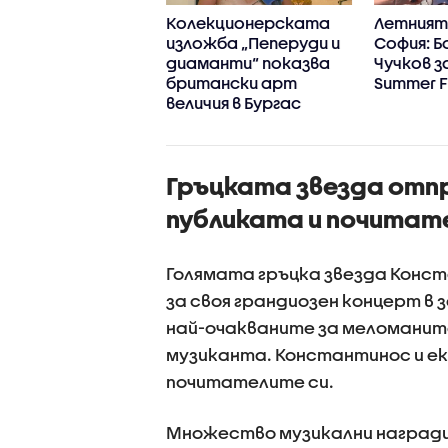
 Summer Fest –
Колекционерската
Летният
и са акцентите
изложба „Пеперуди и
София: Б
азгодишното
диаманти“ показва
Чучков за
ние и какво
британски арт
Summer F
чва
величия в Бургас
грамата?
Гръцката звезда отп
публиката и почитат
Голямата гръцка звезда Конст
за своя грандиозен концерт в 
най-очакваните за меломаните
музиканта. Константинос и е
почитателите си.
Множество музикални награди