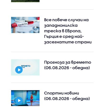
Все повече случаи на
западнонилска
треска в Европа,
Гърция е сред най-
засегнатите страни
Прогноза за времето
(06.08.2026 - обедна)
Спортни новини
(06.08.2026 - обедна)