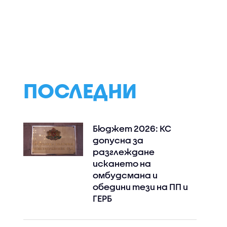
ии от
Хиляди гости в
„Развод на кред
 една
Пловдив заради
Новата българс
туозът и
фестивалите Hills of
романтична ком
ид Гарет
Rock и PhillGood
тръгва по кина
24 юли
ПОСЛЕДНИ
Бюджет 2026: КС
допусна за
разглеждане
искането на
омбудсмана и
обедини тези на ПП и
ГЕРБ