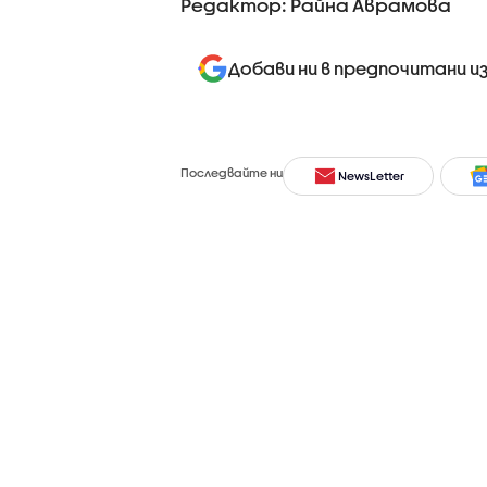
Редактор: Райна Аврамова
Добави ни в предпочитани и
Последвайте ни
NewsLetter