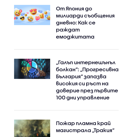
От Япония до
милиарди съобщения
дневно: Как се
раждат
емоджитата
„Галъп интернешънъл
болкан“: „Прогресивна
България“ запазва
високия си ръст на
доверие през първите
100 дни управление
Пожар пламна край
магистрала „Тракия“