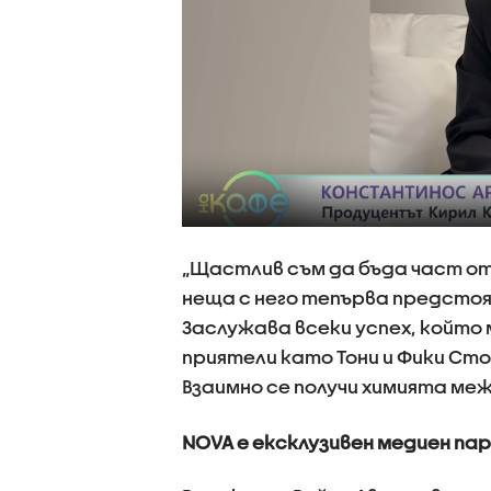
„Щастлив съм да бъда част от
неща с него тепърва предсто
Заслужава всеки успех, който м
приятели като Тони и Фики Сто
Взаимно се получи химията меж
NOVA е ексклузивен медиен па