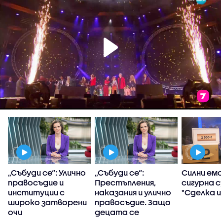
т
„Събуди се“: Улично
„Събуди се“:
Силни емо
правосъдие и
Престъпления,
сигурна с
институции с
наказания и улично
"Сделка и
широко затворени
правосъдие. Защо
очи
децата се