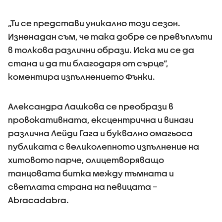
„Ти се представи уникално този сезон.
Изненадан съм, че така добре се превъплъти
в толкова различни образи. Иска ми се да
стана и да ти благодаря от сърце“,
коментира изпълнението Фънки.
Александра Лашкова се преобрази в
провокативната, ексцентрична и винаги
различна Лейди Гага и буквално омагьоса
публиката с великолепното изпълнение на
хитовото парче, олицетворяващо
танцовата битка между тъмната и
светлата страна на певицата –
Abracadabra.