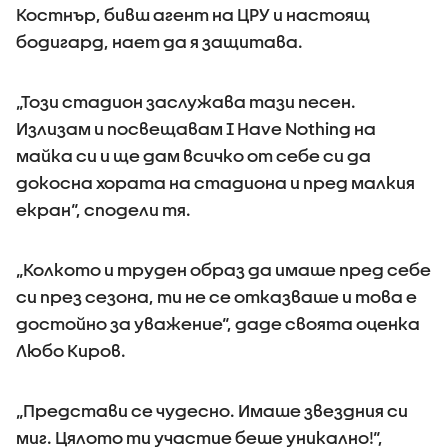
Костнър, бивш агент на ЦРУ и настоящ
бодигард, нает да я защитава.
„Този стадион заслужава тази песен.
Излизам и посвещавам I Have Nothing на
майка си и ще дам всичко от себе си да
докосна хората на стадиона и пред малкия
екран“, сподели тя.
„Колкото и труден образ да имаше пред себе
си през сезона, ти не се отказваше и това е
достойно за уважение“, даде своята оценка
Любо Киров.
„Представи се чудесно. Имаше звездния си
миг. Цялото ти участие беше уникално!“,