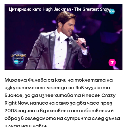
Михаела Филева са качи на токчетата на
изкусителната легенда на RnB музиката
Бионсе, за да изпее хитовата ѝ песен Crazy
Right Now, написана само за два часа през
2003 година и вдъхновена от собствения ѝ
образ в огледалото на сутринта след дълга
и луда нощ навън.