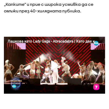
„Капките“ и прие с широка усмивка да се
омъжи през 40-хилядната публика.