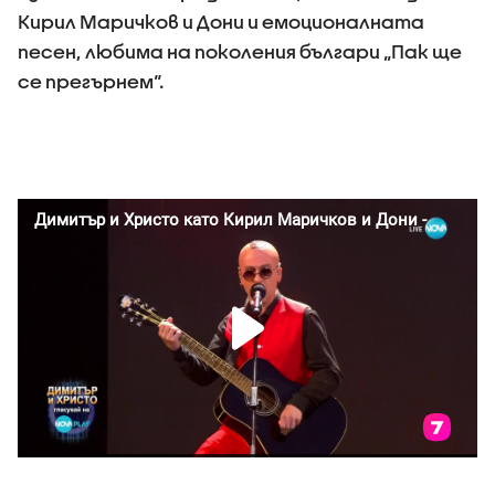
Кирил Маричков и Дони и емоционалната
песен, любима на поколения българи „Пак ще
се прегърнем“.