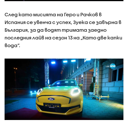
След като мисията на Геро и Рачков в
Испания се увенча с успех, Зуека се завърна в
България, за да водят тримата заедно
последния лайв на сезон 13 на „Като две капки
вода“.