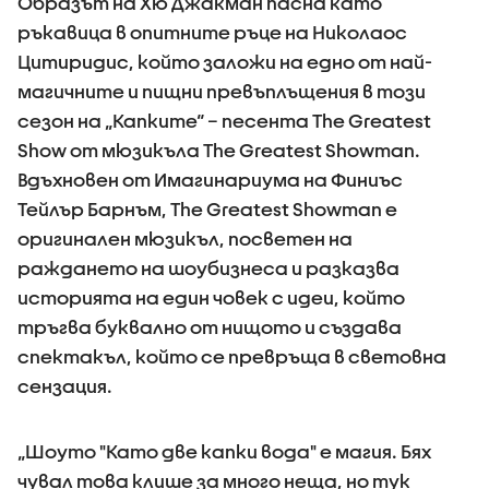
Образът на Хю Джакман пасна като
ръкавица в опитните ръце на Николаос
Цитиридис, който заложи на едно от най-
магичните и пищни превъплъщения в този
сезон на „Капките“ – песента The Greatest
Show от мюзикъла The Greatest Showman.
Вдъхновен от Имагинариума на Финиъс
Тейлър Барнъм, The Greatest Showman е
оригинален мюзикъл, посветен на
раждането на шоубизнеса и разказва
историята на един човек с идеи, който
тръгва буквално от нищото и създава
спектакъл, който се превръща в световна
сензация.
„Шоуто "Като две капки вода" е магия. Бях
чувал това клише за много неща, но тук