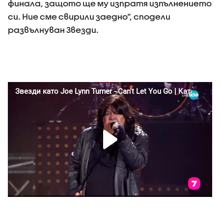
финала, защото ще му изпратя изпълнението
си. Ние сме свирили заедно“, сподели
развълнуван Звезди.