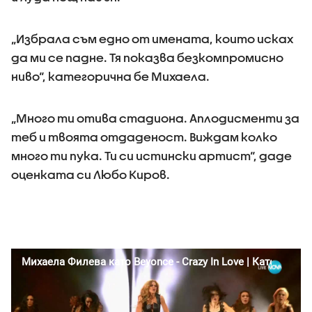
„Избрала съм едно от имената, които исках
да ми се падне. Тя показва безкомпромисно
ниво“, категорична бе Михаела.
„Много ти отива стадиона. Аплодисменти за
теб и твоята отдаденост. Виждам колко
много ти пука. Ти си истински артист“, даде
оценката си Любо Киров.