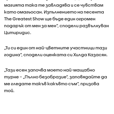
магията така те завладява и се чувствам
като омагьосан. Изпълнението на песента
The Greatest Show ще бъде един огромен
подарък от мен за мен“, сподели развълнуван
Цитиридис.
„Ти си един от най-цветните участници тази
година“, сподели оценката си Хилда Казасян.
„Тази есен започва моето най-мащабно
турне – „Пълно безобразие“, заповядайте да
ме гледате такъв какъвто съм“, призова
той.