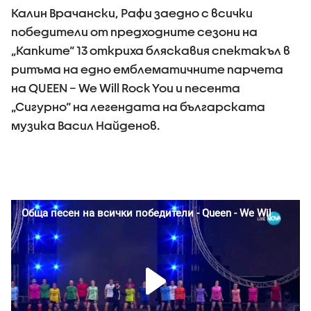
Калин Врачански, Рафи заедно с всички
победители от предходните сезони на
„Капките“ 13 откриха бляскавия спектакъл в
ритъма на едно емблематичните парчета
на QUEEN – We Will Rock You и песента
„Сигурно“ на легендата на българската
музика Васил Найденов.