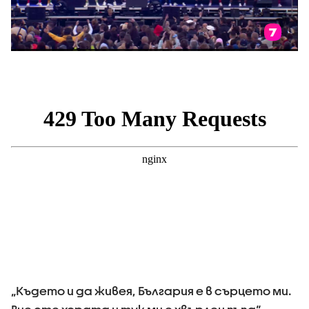
„Където и да живея, България е в сърцето ми.