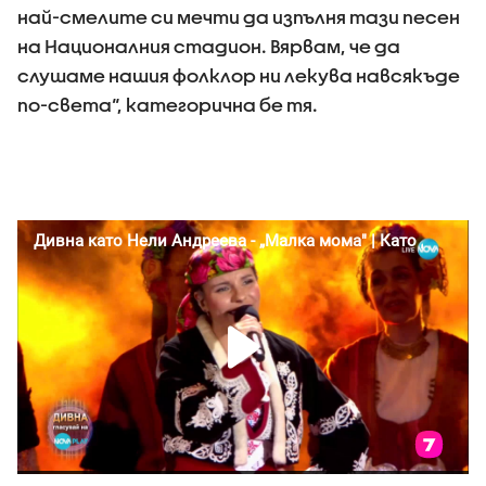
най-смелите си мечти да изпълня тази песен
на Националния стадион. Вярвам, че да
слушаме нашия фолклор ни лекува навсякъде
по-света“, категорична бе тя.