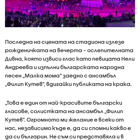
Последна на сцената на стадиона излезе
рожденичката на вечерта – ослепителната
Дивна, която извиси глас като певицата Нели
Андреева и изпълни българската народна
песен „Малка мома“ заедно с ансамбъл
„Филип Кутев“, вдигайки публиката на крака.
„Това е един от най-красивите български
гласове, солистката на ансамбъл „Филип
Кутев“. Огромното ми желание е всеки от
нас, независимо къде е, да си спомни какво е
да си българин. Не съм си представяла и в