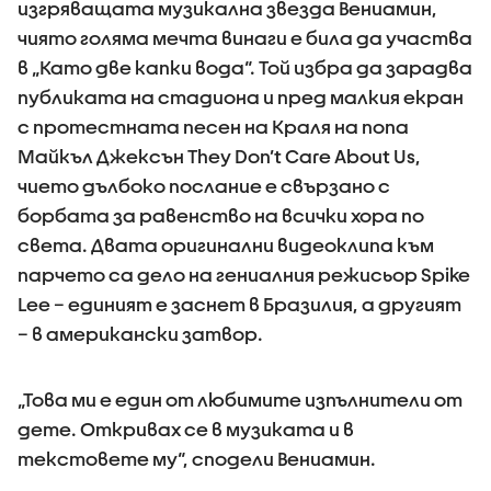
изгряващата музикална звезда Вениамин,
чиято голяма мечта винаги е била да участва
в „Като две капки вода“. Той избра да зарадва
публиката на стадиона и пред малкия екран
с протестната песен на Краля на попа
Майкъл Джексън They Don’t Care About Us,
чието дълбоко послание е свързано с
борбата за равенство на всички хора по
света. Двата оригинални видеоклипа към
парчето са дело на гениалния режисьор Spike
Lee – единият е заснет в Бразилия, а другият
– в американски затвор.
„Това ми е един от любимите изпълнители от
дете. Откривах се в музиката и в
текстовете му“, сподели Вениамин.