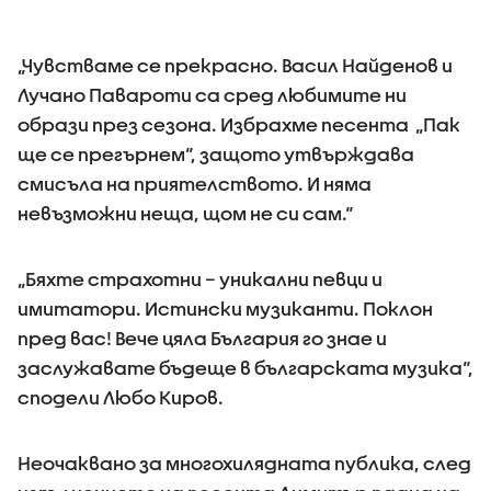
„Чувстваме се прекрасно. Васил Найденов и
Лучано Павароти са сред любимите ни
образи през сезона. Избрахме песента „Пак
ще се прегърнем“, защото утвърждава
смисъла на приятелството. И няма
невъзможни неща, щом не си сам.“
„Бяхте страхотни – уникални певци и
имитатори. Истински музиканти. Поклон
пред вас! Вече цяла България го знае и
заслужавате бъдеще в българската музика“,
сподели Любо Киров.
Неочаквано за многохилядната публика, след