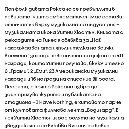
Поп фолк дивата Роксана се превъплъти в
певицата, чиито емблематичен глас остави
отпечатък върху музикалната индустрия –
музикалната икона Уитни Хюстън. Книгата с
рекордите на Гинес я обявява за „Най-
награждаваната изпълнителка на всички
времена“ заради невероятната цифра от 411
награди, които Уитни получава, включително
6 „Грами“, 2 „Еми“, 23 Американски музикални
награди и 16 награди на списание Billboard.
Песента, с която Роксана избра да
заинтригува журито и публиката на
стадиона – I Have Nothing, е хитовото парче
от култовата филмова лента „Бодигард“. В
нея Уитни Хюстън играе ролята на музикална
звезда която се влюбва в героя на Кевин