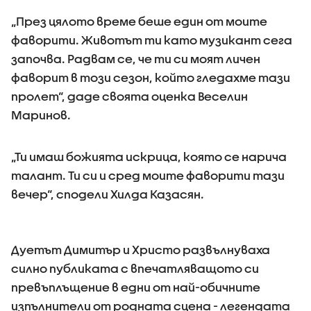
„През цялото време беше един от моите
фаворити. Животът ти като музикант сега
започва. Радвам се, че ти си моят личен
фаворит в този сезон, който гледахме тази
пролет“, даде своята оценка Веселин
Маринов.
„Ти имаш божията искрица, която се нарича
талант. Ти си и сред моите фаворити тази
вечер“, сподели Хилда Казасян.
Дуетът Димитър и Христо развълнуваха
силно публиката с впечатляващото си
превъплъщение в едни от най-обичните
изпълнители от родната сцена - легендата