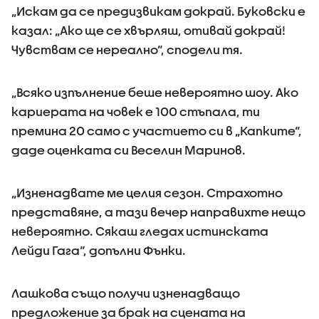
„Искам да се предизвикам докрай. Буковски е
казал: „Ако ще се хвърляш, отивай докрай!
Чувствам се нереално“, сподели тя.
„Всяко изпълнение беше невероятно шоу. Ако
кариерата на човек е 100 стъпала, ти
премина 20 само с участието си в „Капките“,
даде оценката си Веселин Маринов.
„Изненадвате ме целия сезон. Страхотно
представяне, а тази вечер направихте нещо
невероятно. Сякаш гледах истинската
Лейди Гага“, допълни Фънки.
Лашкова също получи изненадващо
предложение за брак на сцената на