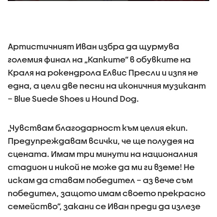
Артистичният Иван избра да щурмува
големия финал на „Капките“ в обувките на
Краля на рокендрола Елвис Пресли и изпя не
една, а цели две песни на иконичния музикант
– Blue Suede Shoes и Hound Dog.
„Чувствам благодарност към целия екип.
Предупреждавам всички, че ще полудея на
сцената. Имам три минути на националния
стадион и никой не може да ми ги вземе! Не
искам да ставам победител – аз вече съм
победител, защото имам своето прекрасно
семейство“, закани се Иван преди да излезе