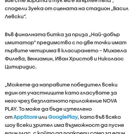
Вие сте хората и тук ми е хвърлен пъпа“,
сподели Зуека от сцената на стадион „Васил
Левски“.
Във финалната битка за приза „Най-добър
имитатор“ предимство с по две точки имат
първите четирима в класирането – Михаела
Филева, Вениамин, Иван Христов и Николаос
Цитиридис.
„Можете да направите победител всеки
един от участниците като гласувате за
него чрез безплатното приложение NOVA
PLAY. То може да бъде изтеглено
от
AppStore
или
GooglePlay
, като във всяко
шоу всеки зрител има възможност да пусне
един глас, с който да подкрепи само за един