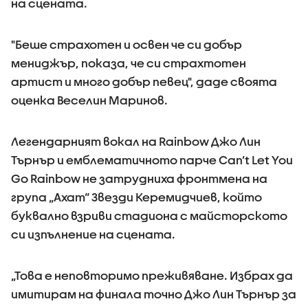
на сцената.
"Беше страхотен и освен че си добър
мениджър, показа, че си страхтотен
артист и много добър певец", даде своята
оценка Веселин Маринов.
Легендарният вокал на Rainbow Джо Лин
Търнър и емблематичното парче Can’t Let You
Go Rainbow не затрудниха фронтмена на
група „Ахат“ Звезди Керемидчиев, който
буквално взриви стадиона с майсторското
си изпълнение на сцената.
„Това е неповторимо преживяване. Избрах да
имитирам на финала точно Джо Лин Търнър за