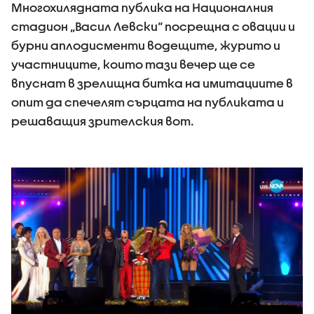
Многохилядната публика на Националния
стадион „Васил Левски“ посрещна с овации и
бурни аплодисменти водещите, журито и
участниците, които тази вечер ще се
впуснат в зрелищна битка на имитациите в
опит да спечелят сърцата на публиката и
решаващия зрителския вот.