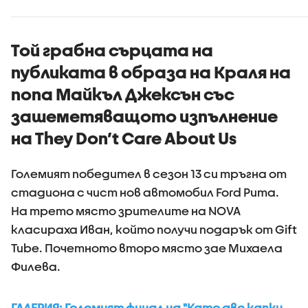
превърнаха в
убийци?
Той грабна сърцата на
публиката в образа на Краля на
попа Майкъл Джексън със
зашеметяващото изпълнение
на They Don’t Care About Us
Големият победител в сезон 13 си тръгна от
стадиона с чист нов автомобил Ford Puma.
На трето място зрителите на NOVA
класираха Иван, който получи подарък от Gift
Tube. Почетното второ място зае Михаела
Филева.
ГАЛЕРИЯ: Големият финал на "Като две капки