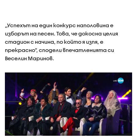
„Успехът на един конкурс наполовина е
изборът на песен. Това, че докосна целия
стадион с начина, по който я изпя, е
прекрасно“, сподели впечатленията си
Веселин Маринов.