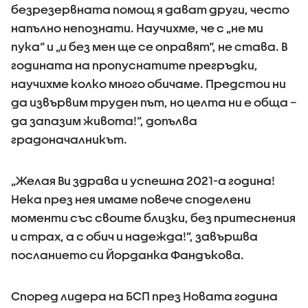
безрезервната помощ я дават други, често
напълно непознати. Научихме, че с „не ми
пука“ и „и без мен ще се оправят“, не става. В
годината на пропуснатите прегръдки,
научихме колко много обичаме. Предстои ни
да извървим труден път, но целта ни е обща –
да запазим живота!”, допълва
градоначалникът.
„Желая Ви здрава и успешна 2021-а година!
Нека през нея имаме повече споделени
моменти със своите близки, без притеснения
и страх, а с обич и надежда!”, завършва
посланието си Йорданка Фандъкова.
Според лидера на БСП през Новата година