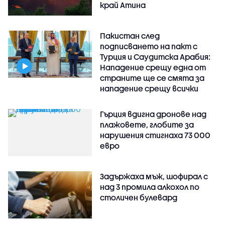
край Атина
Пакистан след
подписването на пакт с
Турция и Саудитска Арабия:
Нападение срещу една от
страните ще се смята за
нападение срещу всички
Гърция вдигна дронове над
плажовете, глобите за
нарушения стигнаха 73 000
евро
Задържаха мъж, шофирал с
над 3 промила алкохол по
столичен булевард