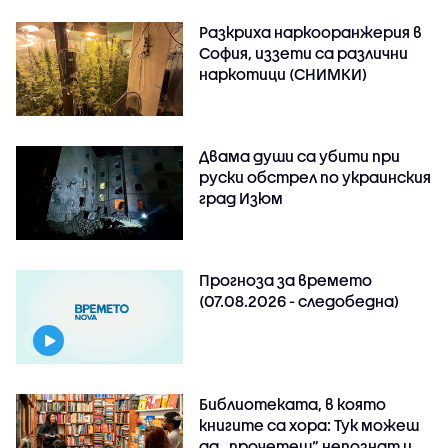
Разкриха наркооранжерия в
София, иззети са различни
наркотици (СНИМКИ)
Двама души са убити при
руски обстрeл по украинския
град Изюм
Прогноза за времето
(07.08.2026 - следобедна)
Библиотеката, в която
книгите са хора: Тук можеш
да „прочетеш“ непознат и