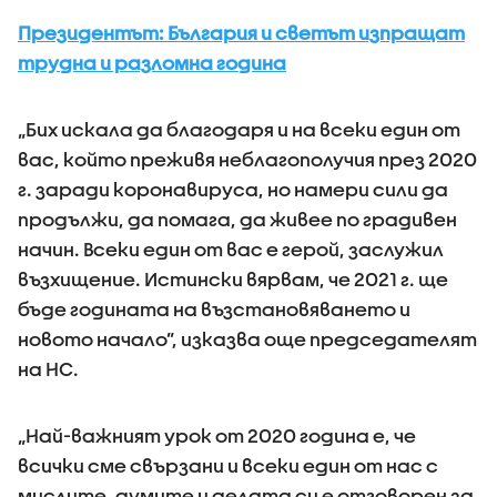
Президентът: България и светът изпращат
трудна и разломна година
„Бих искала да благодаря и на всеки един от
вас, който преживя неблагополучия през 2020
г. заради коронавируса, но намери сили да
продължи, да помага, да живее по градивен
начин. Всеки един от вас е герой, заслужил
възхищение. Истински вярвам, че 2021 г. ще
бъде годината на възстановяването и
новото начало”, изказва още председателят
на НС.
„Най-важният урок от 2020 година е, че
всички сме свързани и всеки един от нас с
мислите, думите и делата си е отговорен за