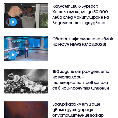
Казусът „ВиК-Бургас“:
Хотели плащали до 30 000
лева след манипулиране на
водомерите и изнудване
Обеден информационен блок
на NOVA NEWS (07.08.2026)
150 години от рождението
на Мата Хари -
танцьорката, превърнала
се в най-прочутия шпионин
Задържаха кмет и още
двама души заради
опустошителния пожар