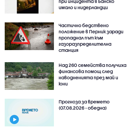
при инцидента в Банско
имало и нидерландци
Частично бедствено
положение в Перник заради
пропаднал път към
газоразпределителна
станция
Над 260 семейства получиха
финансова помощ след
наводненията през май и
юни
Прогноза за времето
(07.08.2026 - обедна)