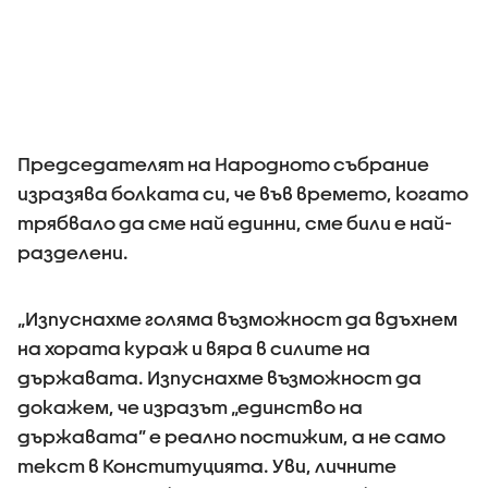
Председателят на Народното събрание
изразява болката си, че във времето, когато
трябвало да сме най единни, сме били е най-
разделени.
„Изпуснахме голяма възможност да вдъхнем
на хората кураж и вяра в силите на
държавата. Изпуснахме възможност да
докажем, че изразът „единство на
държавата” е реално постижим, а не само
текст в Конституцията. Уви, личните