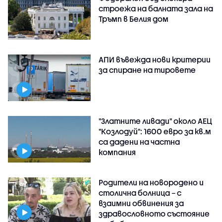
строежа на балната зала на
Тръмп в Белия дом
АПИ въвежда нови критерии
за спиране на тировете
"Златните ливади" около АЕЦ
"Козлодуй": 1600 евро за кв.м
са дадени на частна
компания
Родители на новородено и
столична болница – с
взаимни обвинения за
здравословното състояние