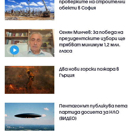
проверките на строителни
обекти в София
Огнян Минчев: За победа на
президентските избори ще
трябват минимум 1,2 млн.
гласа
Два нови горски пожара в
Гърция
Пентагонът публикува пета
партида досиета за НЛО
(ВИДЕО)