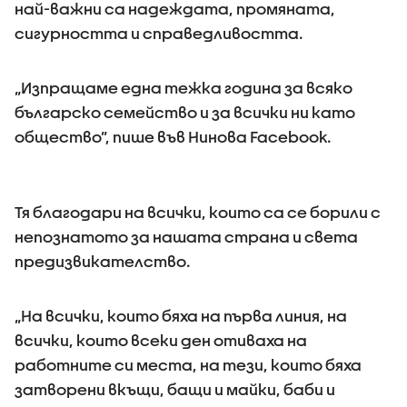
най-важни са надеждата, промяната,
сигурността и справедливостта.
„Изпращаме една тежка година за всяко
българско семейство и за всички ни като
общество”, пише във Нинова Facebook.
Тя благодари на всички, които са се борили с
непознатото за нашата страна и света
предизвикателство.
„На всички, които бяха на първа линия, на
всички, които всеки ден отиваха на
работните си места, на тези, които бяха
затворени вкъщи, бащи и майки, баби и