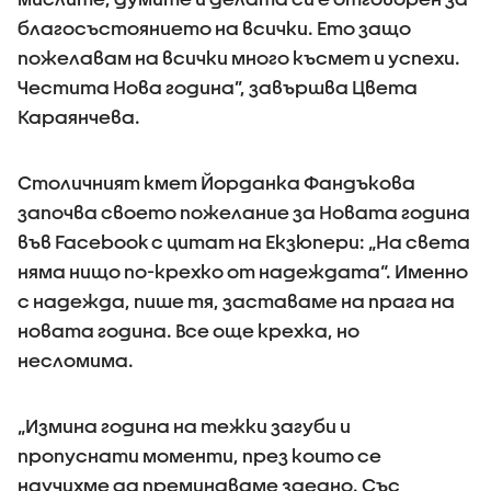
благосъстоянието на всички. Ето защо
пожелавам на всички много късмет и успехи.
Честита Нова година”, завършва Цвета
Караянчева.
Столичният кмет Йорданка Фандъкова
започва своето пожелание за Новата година
във Facebook с цитат на Екзюпери: „На света
няма нищо по-крехко от надеждата“. Именно
с надежда, пише тя, заставаме на прага на
новата година. Все още крехка, но
несломима.
„Измина година на тежки загуби и
пропуснати моменти, през които се
научихме да преминаваме заедно. Със