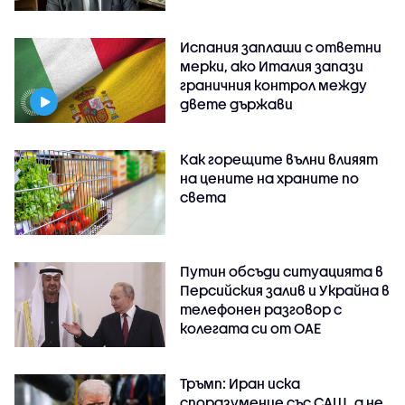
Испания заплаши с ответни
мерки, ако Италия запази
граничния контрол между
двете държави
Как горещите вълни влияят
на цените на храните по
света
Путин обсъди ситуацията в
Персийския залив и Украйна в
телефонен разговор с
колегата си от ОАЕ
Тръмп: Иран иска
споразумение със САЩ, а не