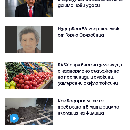
да има нови удари
Издирват 58-годишен мъж
от Горна Оряховица
БАБХ спря внос на зеленчуци
с наднормено съдържание
на пестициди и смокини,
замърсени с афлатоксини
Как водораслите се
превръщат в материал за
изолация на жилища