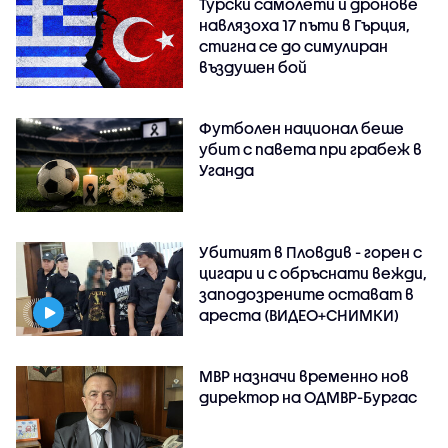
Турски самолети и дронове
навлязоха 17 пъти в Гърция,
стигна се до симулиран
въздушен бой
Футболен национал беше
убит с павета при грабеж в
Уганда
Убитият в Пловдив - горен с
цигари и с обръснати вежди,
заподозрените остават в
ареста (ВИДЕО+СНИМКИ)
МВР назначи временно нов
директор на ОДМВР-Бургас