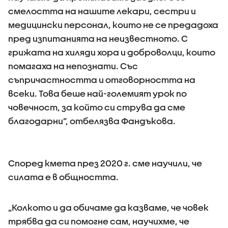
смелостта на нашите лекари, сестри и
медицински персонал, които не се предадоха
пред изпитанията на неизвестното. С
грижата на хиляди хора и доброволци, които
помагаха на непознати. Със
съпричастността и отговорността на
всеки. Това беше най-големият урок по
човечност, за който си струва да сме
благодарни”, отбелязва Фандъкова.
Според кмета през 2020 г. сме научили, че
силата е в общността.
„Колкото и да обичаме да казваме, че човек
трябва да си помогне сам, научихме, че