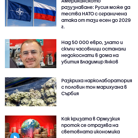
Американското
разузнаване: Русия може да
тества НАТО с ограничена
атака от тази есен до 2029
г.
Над 50 000 евро, злато и
скъпи часовници останали
недокоснати в дома на
убития Владимир Янков
Разкриха нарколаборатория
с половин тон марихуана в
Сърбия
Как кризата в Ормузкия
проток се отразява на
световната икономика