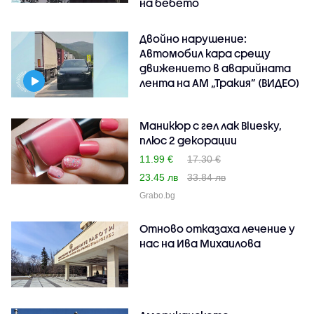
на бебето
Двойно нарушение:
Автомобил кара срещу
движението в аварийната
лента на АМ „Тракия” (ВИДЕО)
Маникюр с гел лак Bluesky,
плюс 2 декорации
11.99 €
17.30 €
23.45 лв
33.84 лв
Grabo.bg
Отново отказаха лечение у
нас на Ива Михаилова