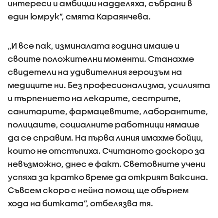
интереси и амбиции надделяха, събрани в
един юмрук”, смята Караянчева.
„И все пак, изминалата година имаше и
своите положителни моменти. Станахме
свидетели на удивителния героизъм на
медиците ни. Без професионализма, усилията
и търпението на лекарите, сестрите,
санитарите, фармацевтите, лаборантите,
полицаите, социалните работници нямаше
да се справим. На първа линия имахме бойци,
които не отстъпиха. Считаното доскоро за
невъзможно, днес е факт. Световните учени
успяха за кратко време да открият ваксина.
Съвсем скоро с нейна помощ ще обърнем
хода на битката”, отбелязва тя.