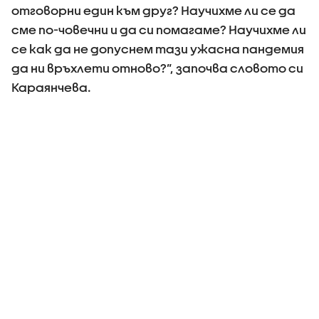
отговорни един към друг? Научихме ли се да
сме по-човечни и да си помагаме? Научихме ли
се как да не допуснем тази ужасна пандемия
да ни връхлети отново?”, започва словото си
Караянчева.