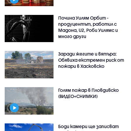
Почина Уилям Орбит -
продуцентът, работил с
Мадона, U2, Роби Уилямс и
много други
Заради жегите и вятъра:
Обявиха екстремен риск от
пожари в Хасковско
Голям пожар в Пловдивско
(ВИДЕО+СНИМКИ)
Боди камери ще записват