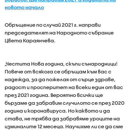
новото начало
Обръщение по случай 2021 г. направи
председателят на Народното събрание
Цвета Караянчева.
„Честита Нова година, скъпи сънародници!
Повече от всякога се обръщам към вас с
надежда, за да пожелая от сърце здраве,
радост и просперитет на всеки един от вас
през 2021 година. Вероятно всички ще
бързаме да забравим случилото се през 2020
година и коронавируса. Но каквото и да
става, не трябва да забравяме уроците на
изминалите 12 месеца. Научихме ли се да сме