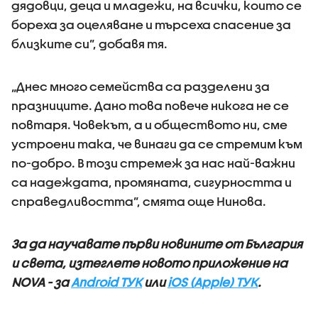
дядовци, деца и младежи, на всички, които се
бореха за оцеляване и търсеха спасение за
близките си”, добавя тя.
„Днес много семейства са разделени за
празниците. Дано това повече никога не се
повтаря. Човекът, а и обществото ни, сме
устроени така, че винаги да се стремим към
по-добро. В този стремеж за нас най-важни
са надеждата, промяната, сигурността и
справедливостта”, смята още Нинова.
За да научавате първи новините от България
и света, изтеглете новото приложение на
NOVA - за
Android ТУК
или
iOS (Apple) ТУК
.