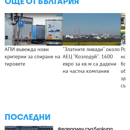
ОЩЕ ОТ БЪЛГАРИЯ
АПИ въвежда нови
"Златните ливади" около
Род
критерии за спиране на
АЕЦ "Козлодуй": 1600
нов
тировете
евро за кв.м са дадени
бол
на частна компания
обв
здр
със
ПОСЛЕДНИ
Федерален съд блокира