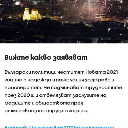
Вижте какво заявяват
Български политици честитят Новата 2021
година с надежда и пожелания за здраве и
просперитет. Не подминават трудностите
през 2020 г. и отбелязват заслугите на
медиците и обществото през
отминаващата трудна година.
Борисов: Ще направим 2021-а годината на