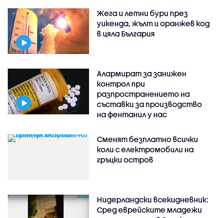
Жега и летни бури през
уикенда, жълт и оранжев код
в цяла България
Алармират за занижен
контрол при
разпространението на
съставки за производство
на фентанил у нас
Сменят безплатно всички
коли с електромобили на
гръцки остров
Нидерландски всекидневник:
Сред еврейските младежи