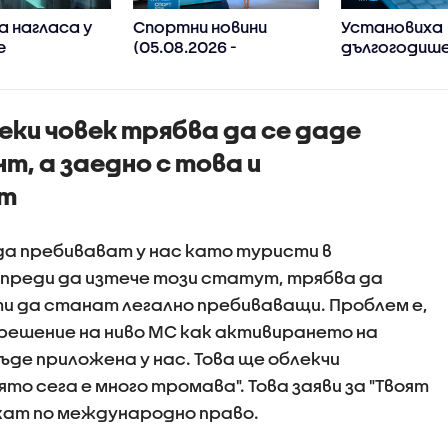
а нагласа у
Спортни новини
Установиха
е
(05.08.2026 -
дългогодиш
дните
следобедна)
кибершпион
да навлязат
правителст
информацио
еки човек трябва да се даде
ствата,
мрежи
утуролог
т, а заедно с това и
кт
а пребивават у нас като туристи в
е преди да изтече този статут, трябва да
и да станат легално пребиваващи. Проблем е,
а решение на ниво МС как активирането на
де приложена у нас. Това ще облекчи
о сега е много тромава". Това заяви за "Твоят
кат по международно право.