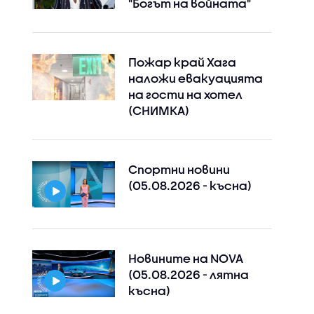
"Богът на войната"
Пожар край Хага
наложи евакуацията
на гости на хотел
(СНИМКА)
Instagram
Facebook
Спортни новини
(05.08.2026 - късна)
Новините на NOVA
(05.08.2026 - лятна
късна)