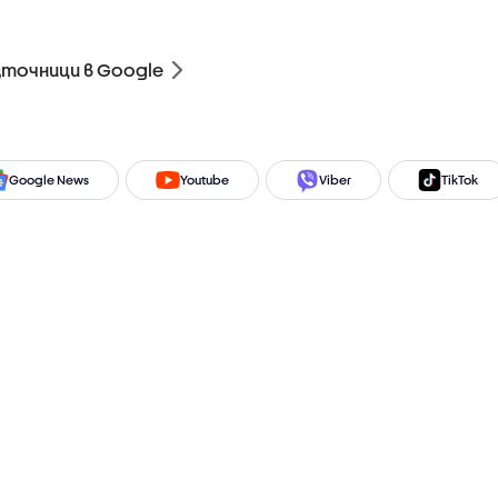
зточници в Google
Google News
Youtube
Viber
TikTok