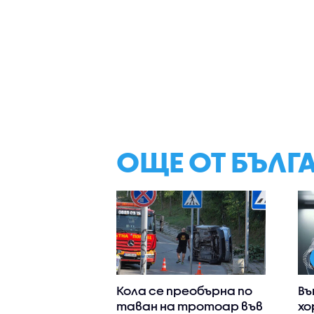
ОЩЕ ОТ БЪЛГ
Кола се преобърна по
Въ
таван на тротоар във
хо