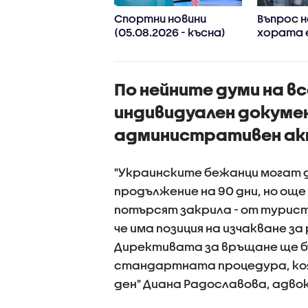
дсманът сезира
Спортни новини
Въпрос н
а
(05.08.2026 - късна)
хората 
разяването“ на
хуманои
ималната
роботи 
тна заплата и
скоро в
По нейните думи на вс
ените в
домакин
тането на
смята ф
индивидуален докумен
овия стаж
административен а
"Украинските бежанци могат д
продължение на 90 дни, но ощ
потърсят закрила - от турист
че има позиция на изчакване з
Директивата за връщане ще бъ
стандартната процедура, коят
ден" Диана Радославова, адво