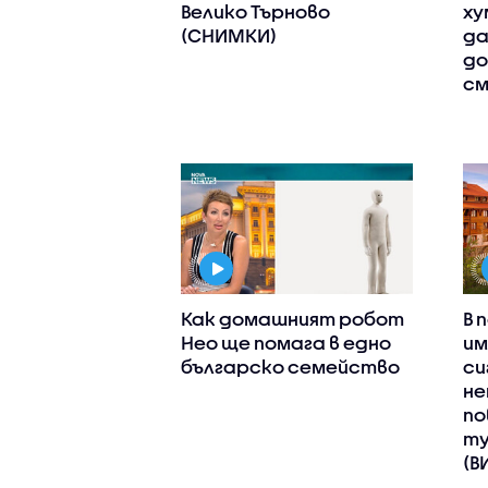
Велико Търново
ху
(СНИМКИ)
да
до
см
Как домашният робот
В 
Нео ще помага в едно
им
българско семейство
си
не
по
ту
(В