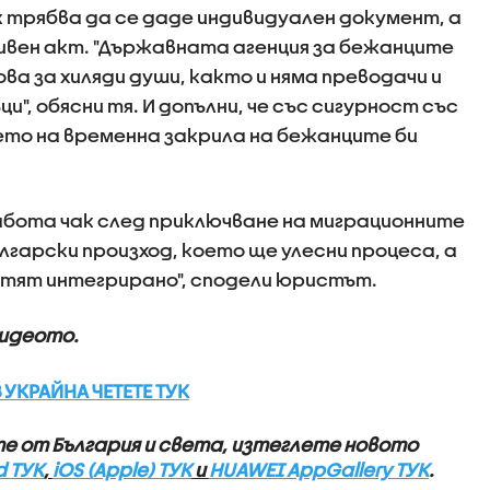
к трябва да се даде индивидуален документ, а
ивен акт. "Държавната агенция за бежанците
а за хиляди души, както и няма преводачи и
", обясни тя. И допълни, че със сигурност със
то на временна закрила на бежанците би
абота чак след приключване на миграционните
лгарски произход, което ще улесни процеса, а
отят интегрирано", сподели юристът.
видеото.
 УКРАЙНА ЧЕТЕТЕ ТУК
те от България и света, изтеглете новото
d ТУК
,
iOS (Apple) ТУК
и
HUAWEI AppGallery ТУК
.