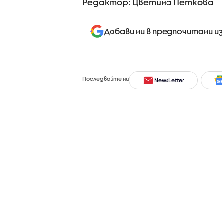
Редактор: Цветина Петкова
Добави ни в предпочитани и
Последвайте ни
NewsLetter