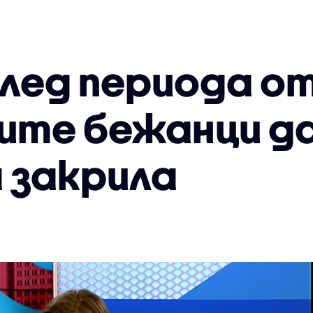
лед периода от
ите бежанци д
 закрила