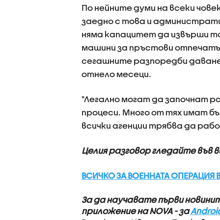
По нейните думи на всеки чове
заедно с това и администрат
няма капацитет да извърши тов
машини за пръстови отпечатъци
сегашните разпоредби даване
отнело месеци.
"Легално могат да започнат р
процеси. Много от тях имат бъ
всички агенции трябва да раб
Целия разговор гледайте във 
ВСИЧКО ЗА ВОЕННАТА ОПЕРАЦИЯ В
За да научавате първи новини
приложение на NOVA - за
Androi