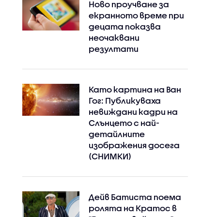
Ново проучване за
екранното време при
децата показва
неочаквани
резултати
Като картина на Ван
Гог: Публикуваха
невиждани кадри на
Слънцето с най-
детайлните
изображения досега
(СНИМКИ)
Дейв Батиста поема
ролята на Кратос в