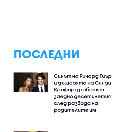
Мъж почина след
МВнР: България
ен
жесток побой в
категорично о
аж на
Пловдив
всички форми на
вени
антисемитизъм
нни
ПОСЛЕДНИ
Синът на Ричард Гиър
и дъщерята на Синди
Крофорд работят
заедно десетилетия
след развода на
родителите им