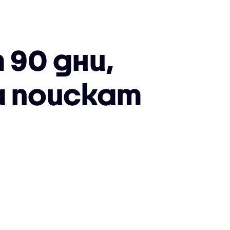
 90 дни,
а поискат