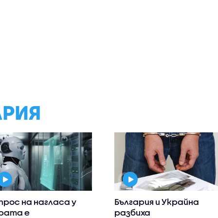
АРИЯ
прос на нагласа у
България и Украйна
рата е
разбиха