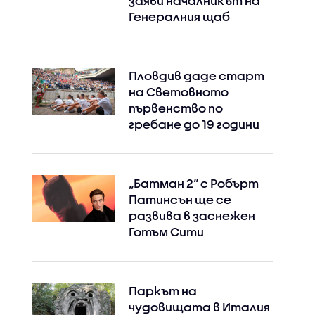
заяви началникът на
Генералния щаб
Пловдив даде старт
на Световното
първенство по
гребане до 19 години
„Батман 2“ с Робърт
Патинсън ще се
развива в заснежен
Готъм Сити
Паркът на
чудовищата в Италия