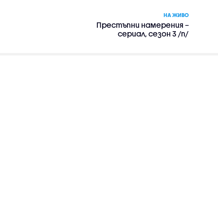
НА ЖИВО
Престъпни намерения –
сериал, сезон 3 /п/