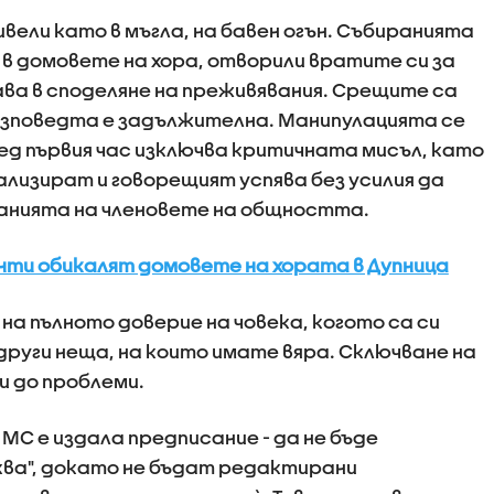
ивели като в мъгла, на бавен огън. Събиранията
 домовете на хора, отворили вратите си за
ава в споделяне на преживявания. Срещите са
 изповедта е задължителна. Манипулацията се
лед първия час изключва критичната мисъл, като
изират и говорещият успява без усилия да
нанията на членовете на общността.
нти обикалят домовете на хората в Дупница
а пълното доверие на човека, когото са си
други неща, на които имате вяра. Сключване на
и до проблеми.
 МС е издала предписание - да не бъде
ква", докато не бъдат редактирани