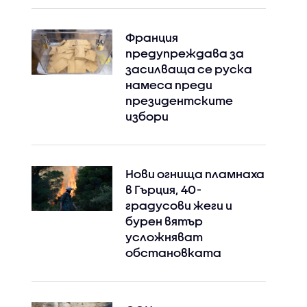
Франция
предупреждава за
засилваща се руска
намеса преди
президентските
избори
Нови огнища пламнаха
в Гърция, 40-
градусови жеги и
бурен вятър
усложняват
обстановката