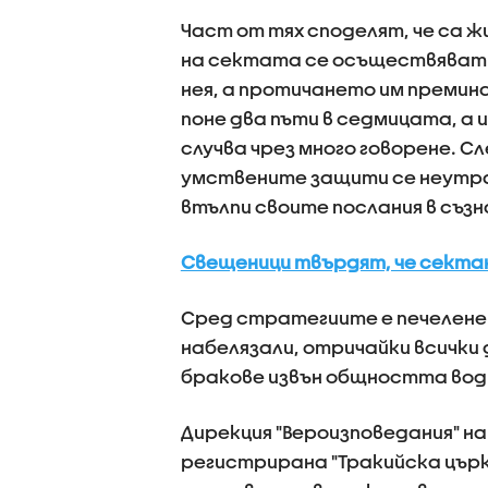
Част от тях споделят, че са ж
на сектата се осъществяват в
нея, а протичането им премин
поне два пъти в седмицата, а
случва чрез много говорене. С
умствените защити се неутрал
втълпи своите послания в съз
Свещеници твърдят, че секта
Сред стратегиите е печелене н
набелязали, отричайки всички 
бракове извън общността вод
Дирекция "Вероизповедания" на
регистрирана "Тракийска цър