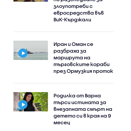
злоупотреби с
евросредства във
ВиК-Кърджали
Иран и Оман се
разбраха за
маршрута на
търговските кораби
през Ормузкия проток
Родилка от Варна
търси истината за
внезапната смърт на
детето си в края на 9
месец