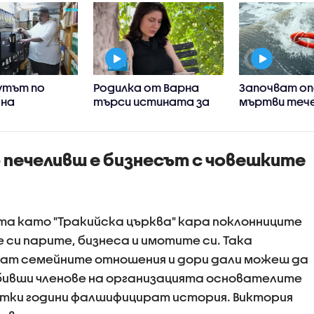
тът по
Родилка от Варна
Започват о
 на
търси истината за
мъртви тече
ките
внезапната смърт на
морето: Как
ти в Северна
детето си в края на 9
съветите н
- близо 60
месец
спасителит
о печеливш е бизнесът с човешките
хивни
и, книги,
 оборудване
ата като "Тракийска църква" кара поклонниците
си парите, бизнеса и имотите си. Така
ат семейните отношения и дори дали можеш да
бивши членове на организацията основателите
етки години фалшифицират история. Виктория