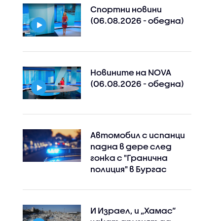
Спортни новини
(06.08.2026 - обедна)
Новините на NOVA
(06.08.2026 - обедна)
Автомобил с испанци
падна в дере след
гонка с "Гранична
полиция" в Бургас
И Израел, и „Хамас“