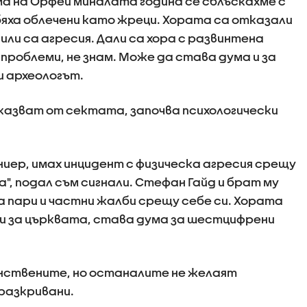
а на Орфей миналата година се сблъскахме с
бяха облечени като жреци. Хората са отказали
или са агресия. Дали са хора с развинтена
 проблеми, не знам. Може да става дума и за
и археологът.
казват от сектата, започва психологически
ниер, имах инцидент с физическа агресия срещу
а", подал съм сигнали. Стефан Гайд и брат му
а пари и частни жалби срещу себе си. Хората
и за църквата, става дума за шестцифрени
динствените, но останалите не желаят
разкривани.