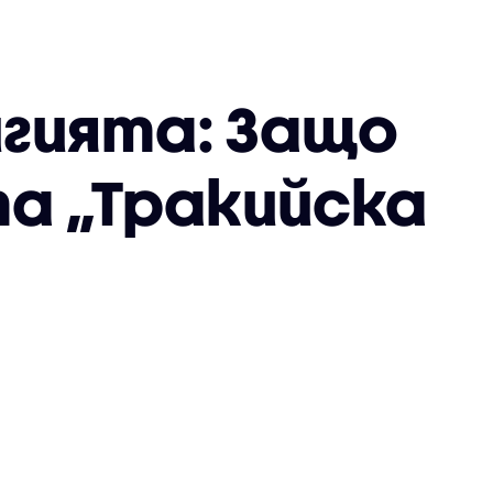
гията: Защо
та „Тракийска