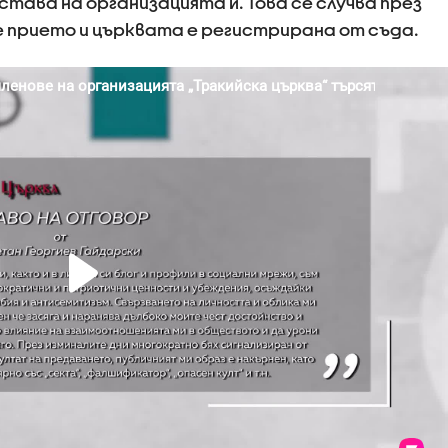
тава на организацията ѝ. Това се случва през
 е прието и църквата е регистрирана от съда.