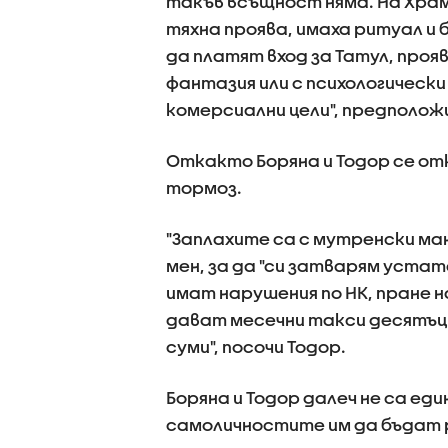
такъв всъщност няма. На Храм
тяхна проява, имаха ритуал и 
да платят вход за Татул, прояв
фантазия или с психологически
комерсиални цели", предполож
Откакто Боряна и Тодор се от
тормоз.
"Заплахите са с мутренски ма
мен, за да "си затварям устат
имат нарушения по НК, пране н
дават месечни такси десятъц
суми", посочи Тодор.
Боряна и Тодор далеч не са е
самоличностите им да бъдат 