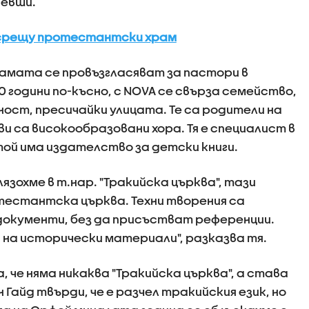
певши.
 срещу протестантски храм
амата се провъзгласяват за пастори в
 години по-късно, с NOVA се свърза семейство,
ност, пресичайки улицата. Те са родители на
ви са високообразовани хора. Тя е специалист в
й има издателство за детски книги.
лязохме в т.нар. "Тракийска църква", тази
тестантска църква. Техни творения са
документи, без да присъстват референции.
 на исторически материали", разказва тя.
, че няма никаква "Тракийска църква", а става
 Гайд твърди, че е разчел тракийския език, но