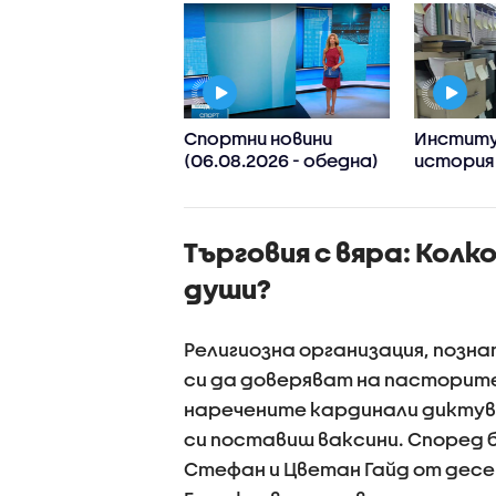
рие посреща
Спортни новини
Институ
ото издание на
(06.08.2026 - обедна)
история
t Port Festival
българс
емигран
Америка 
Търговия с вяра: Колк
тона ар
документ
души?
снимки и
Религиозна организация, позн
си да доверяват на пасторите 
наречените кардинали диктув
си поставиш ваксини. Според 
Стефан и Цветан Гайд от дес