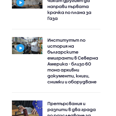
чакат другият да
направи първата
крачка по плана за
Газа
Институтът по
история на
българските
емигранти в Северна
Америка - близо 60
тона архивни
документи, книги,
снимки и оборудване
Претърсвания и
разпити в два града
по разследване за