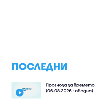
пасните
Шофьор на автобус
Защо България
ния в
свали момче със СОП
допуска турска
ви са
заради изтекла
компания в
а
карта, то вървя с
проучванията з
е
часове в жегата
нефт и газ в Чер
море
ПОСЛЕДНИ
Прогноза за времето
(06.08.2026 - обедна)