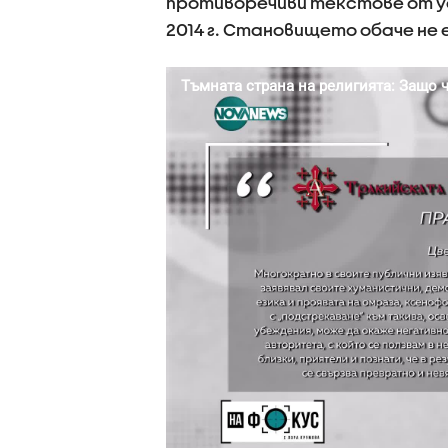
противоречиви текстове от ус
2014 г. Становището обаче не