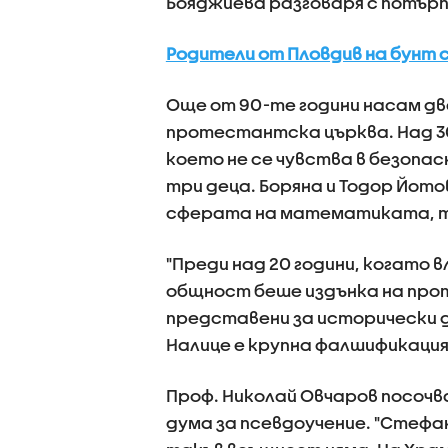
Бояджиева разговаря с потър
Родители от Пловдив на бунт
Още от 90-те години насам дв
протестантска църква. Над 30
което не се чувства в безопас
три деца. Боряна и Тодор Йото
сферата на математиката, то
"Преди над 20 години, когато в
общност беше издънка на про
представени за исторически 
Налице е крупна фалшификация
Проф. Николай Овчаров посочва
дума за псевдоучение. "Стефан