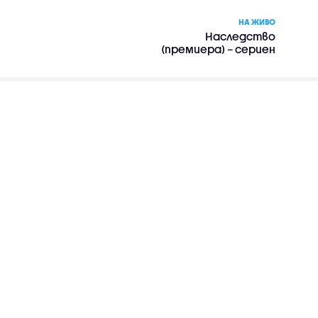
НА ЖИВО
Наследство
(премиера) – сериен
филм