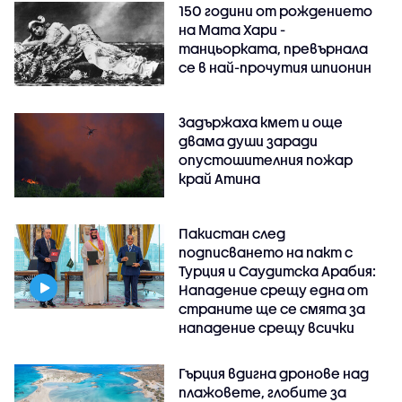
150 години от рождението
на Мата Хари -
танцьорката, превърнала
се в най-прочутия шпионин
Задържаха кмет и още
двама души заради
опустошителния пожар
край Атина
Пакистан след
подписването на пакт с
Турция и Саудитска Арабия:
Нападение срещу една от
страните ще се смята за
нападение срещу всички
Гърция вдигна дронове над
плажовете, глобите за