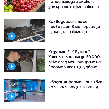
на пестициди и смокини,
замърсени с афлатоксини
Как водораслите се
превръщат в материал за
изолация на жилища
Казусът „ВиК-Бургас“:
Хотели плащали до 30 000
лева след манипулиране на
водомерите и изнудване
Обеден информационен блок
на NOVA NEWS (07.08.2026)