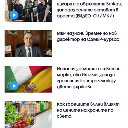
цигари и с обръснати вежди,
заподозрените остават в
ареста (ВИДЕО+СНИМКИ)
МВР назначи временно нов
директор на ОДМВР-Бургас
Испания заплаши с ответни
мерки, ако Италия запази
граничния контрол между
двете държави
Как горещите вълни влияят
на цените на храните по
света