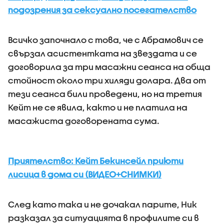
подозрения за сексуално посегателство
Всичко започнало с това, че с Абрамович се
свързал асистентката на звездата и се
договорила за три масажни сеанса на обща
стойност около три хиляди долара. Два от
тези сеанса били проведени, но на третия
Кейт не се явила, както и не платила на
масажиста договорената сума.
Приятелство: Кейт Бекинсейл приюти
лисица в дома си (ВИДЕО+СНИМКИ)
След като така и не дочакал парите, Ник
разказал за ситуацията в профилите си в