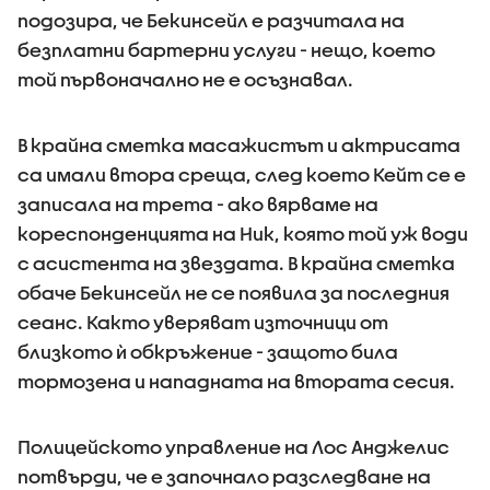
подозира, че Бекинсейл е разчитала на
безплатни бартерни услуги - нещо, което
той първоначално не е осъзнавал.
В крайна сметка масажистът и актрисата
са имали втора среща, след което Кейт се е
записала на трета - ако вярваме на
кореспонденцията на Ник, която той уж води
с асистента на звездата. В крайна сметка
обаче Бекинсейл не се появила за последния
сеанс. Както уверяват източници от
близкото ѝ обкръжение - защото била
тормозена и нападната на втората сесия.
Полицейското управление на Лос Анджелис
потвърди, че е започнало разследване на