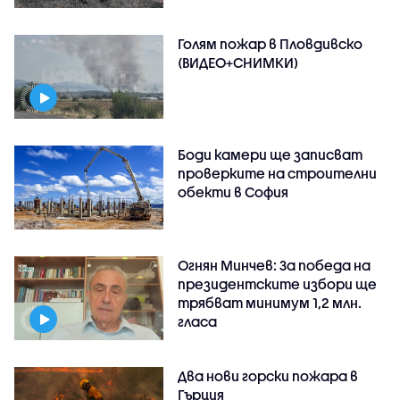
Голям пожар в Пловдивско
(ВИДЕО+СНИМКИ)
Боди камери ще записват
проверките на строителни
обекти в София
Огнян Минчев: За победа на
президентските избори ще
трябват минимум 1,2 млн.
гласа
Два нови горски пожара в
Гърция