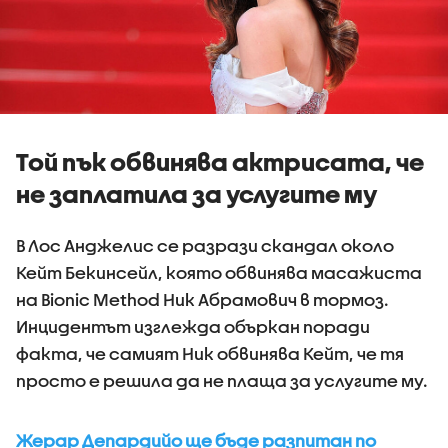
Той пък обвинява актрисата, че
не заплатила за услугите му
В Лос Анджелис се разрази скандал около
Кейт Бекинсейл, която обвинява масажиста
на Bionic Method Ник Абрамович в тормоз.
Инцидентът изглежда объркан поради
факта, че самият Ник обвинява Кейт, че тя
просто е решила да не плаща за услугите му.
Жерар Депардийо ще бъде разпитан по