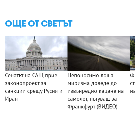
ОЩЕ ОТ СВЕТЪТ
Сенатът на САЩ прие
Непоносимо лоша
Фед
законопроект за
миризма доведе до
стр
санкции срещу Русия и
извънредно кацане на
на 
Иран
самолет, пътуващ за
Франкфурт (ВИДЕО)