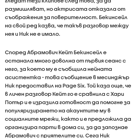
гледат тези клипове след това, за да
размишляват, но актрисата отказала от
съображения за поверителност. Бекинсейл
на свой ред казва, че такъв разговор между
нея и Ник не е имало.
Според Абрамович Кейт Бекинсейл е
останала много доволна от първия сеанс с
него, за което му е съобщила нейната
асистентка - това съобщение в месинджър
Ник предоставил на Page Six. Той каза още, че
в личен разговор Кейт го е сравнила с Хари
Потър и е изразила готовност да помогне за
популяризирането на акаунтите му в
социалните мрежи, както и е предложила да
организира парти в дома си, за да запознае
Абрамович с приятелите си. Сега Ник