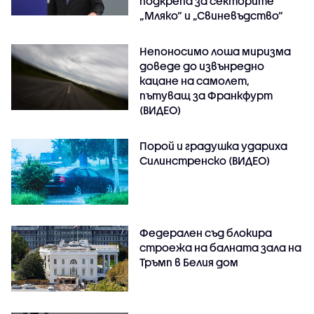
подкрепа за секторите
„Мляко“ и „Свиневъдство“
Непоносимо лоша миризма
доведе до извънредно
кацане на самолет,
пътуващ за Франкфурт
(ВИДЕО)
Порой и градушка удариха
Силинстренско (ВИДЕО)
Федерален съд блокира
строежа на балната зала на
Тръмп в Белия дом