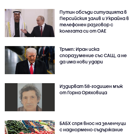
Путин обсъди ситуацията в
Персийския залив и Украйна в
телефонен разговор с
колегата си от ОАЕ
Тръмп: Иран иска
споразумение със САЩ, а не
да има нови удари
Издирват 58-годишен мъж
от Горна Оряховица
БАБХ спря внос на зеленчуци
с наднормено съдържание