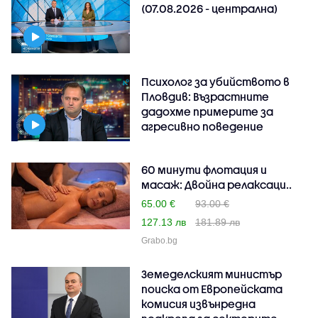
(07.08.2026 - централна)
Психолог за убийството в
Пловдив: Възрастните
дадохме примерите за
агресивно поведение
60 минути флотация и
масаж: Двойна релаксаци..
65.00 €
93.00 €
127.13 лв
181.89 лв
Grabo.bg
Земеделският министър
поиска от Европейската
комисия извънредна