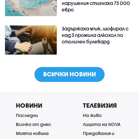
нарушения стигнаха 73 000
евро
Задържаха мъж, шофирал с
над 3 промила алкохол по
столичен булевард
ВСИЧКИ НОВИНИ
НОВИНИ
ТЕЛЕВИЗИЯ
Последни
На живо
Всичко от днес
Лицата на NOVA
Моята новина
Предавания и