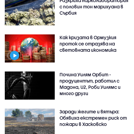
Разкриха нарколаборатория
с половин тон марихуана в
Сърбия
Как кризата в Ормузкия
проток се отразява на
световната икономика
Почина Уилям Орбит -
продуцентът, работил с
Мадона, U2, Роби Уилямс и
много други
Заради жегите и вятъра:
Обявиха екстремен риск от
пожари в Хасковско