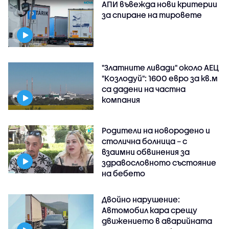
АПИ въвежда нови критерии
за спиране на тировете
"Златните ливади" около АЕЦ
"Козлодуй": 1600 евро за кв.м
са дадени на частна
компания
Родители на новородено и
столична болница – с
взаимни обвинения за
здравословното състояние
на бебето
Двойно нарушение:
Автомобил кара срещу
движението в аварийната