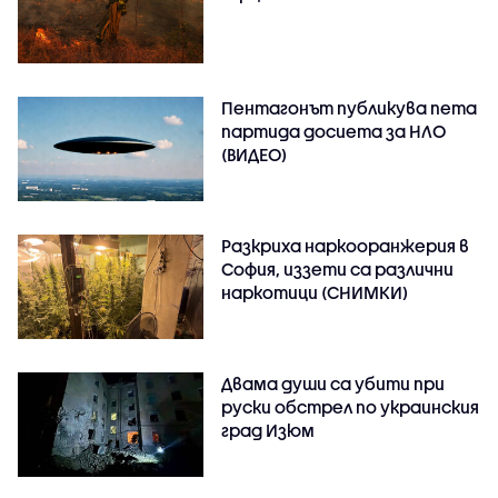
Пентагонът публикува пета
партида досиета за НЛО
(ВИДЕО)
Разкриха наркооранжерия в
София, иззети са различни
наркотици (СНИМКИ)
Двама души са убити при
руски обстрeл по украинския
град Изюм