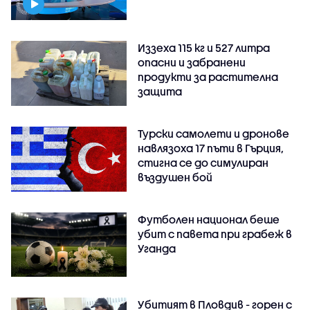
Иззеха 115 кг и 527 литра
опасни и забранени
продукти за растителна
защита
Турски самолети и дронове
навлязоха 17 пъти в Гърция,
стигна се до симулиран
въздушен бой
Футболен национал беше
убит с павета при грабеж в
Уганда
Убитият в Пловдив - горен с