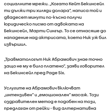
социалните мрежи. „Когато Кейт Бекинсейл
ти дължи три хиляди долара“, написа той и
двадесет минути по-късно получи
юридическо писмо от адвоката на
Бекинсейл, Марти Сингър. То се отнасяше до
нападение над актрисата, което Ник уж бил
извършил.
„Травматологът Ник Абрамович знае точно
защо не му е било платено“, заяви говорител
на Бекинсейл пред Page Six.
Услугите на Абрамович включват
„интензивен“ и „емоционален“ масаж. Този
оздравителен метод е подобен на този,
предлаган от рейки - вид алтернативна