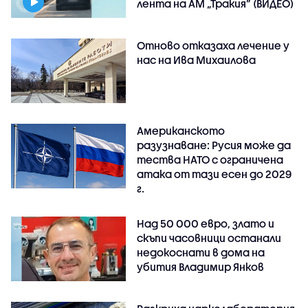
лента на АМ „Тракия” (ВИДЕО)
Отново отказаха лечение у
нас на Ива Михаилова
Американското
разузнаване: Русия може да
тества НАТО с ограничена
атака от тази есен до 2029
г.
Над 50 000 евро, злато и
скъпи часовници останали
недокоснати в дома на
убития Владимир Янков