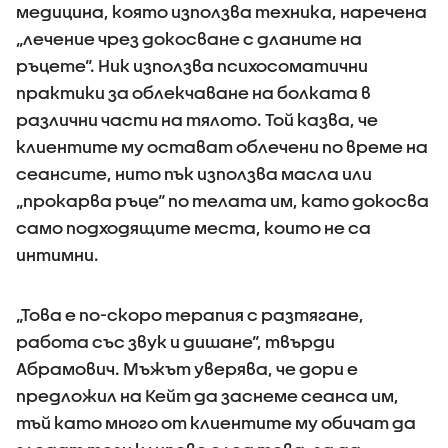
медицина, която използва техника, наречена
„лечение чрез докосване с дланите на
ръцете“. Ник използва психосоматични
практики за облекчаване на болката в
различни части на тялото. Той казва, че
клиентите му остават облечени по време на
сеансите, нито пък използва масла или
„прокарва ръце“ по телата им, като докосва
само подходящите места, които не са
интимни.
„Това е по-скоро терапия с разтягане,
работа със звук и дишане“, твърди
Абрамович. Мъжът уверява, че дори е
предложил на Кейт да заснеме сеанса им,
тъй като много от клиентите му обичат да