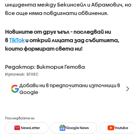
инцидента между Бекинсейл и Абрамович, но
все още няма повдигнати обвинения.
Новините от друг ъгъл - последвай ни
в
TikTok
и открий лицата зад събитията,
които формират света ни!
Редактор: Виктория Гетова
Източник:
БГНЕС
Добави ни в предпочитани източници в
Google
Последвайте ни
NewsLetter
Google News
Youtube