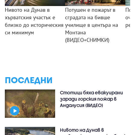
Нивото на Дунав в
Потушен е пожарът в
Пом
хърватския участък е
сградата на бивше
оча
близко до историческия
училище в центъра на
ред
си минимум
Монтана
(ВИДЕО+СНИМКИ)
ПОСЛЕДНИ
Стотици бяха евакуирани
заради горския пожар в
Андалусия (ВИДЕО)
Нивото на Дунав в