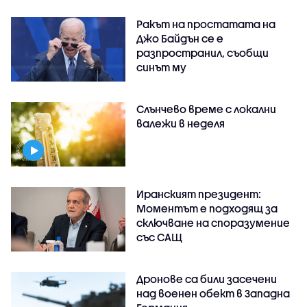
Ракът на простатата на
Джо Байдън се е
разпространил, съобщи
синът му
Слънчево време с локални
валежи в неделя
Иранският президент:
Моментът е подходящ за
сключване на споразумение
със САЩ
Дронове са били засечени
над военен обект в Западна