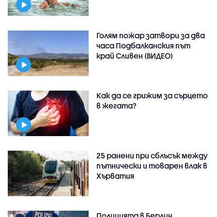
Голям пожар затвори за два
часа Подбалканския път
край Сливен (ВИДЕО)
Как да се грижим за сърцето
в жегата?
25 ранени при сблъсък между
пътнически и товарен влак в
Хърватия
Полицията в Берлин