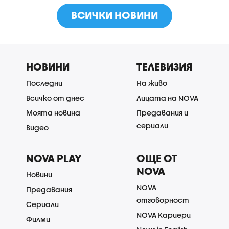
ВСИЧКИ НОВИНИ
НОВИНИ
ТЕЛЕВИЗИЯ
Последни
На живо
Всичко от днес
Лицата на NOVA
Моята новина
Предавания и
сериали
Видео
NOVA PLAY
ОЩЕ ОТ
NOVA
Новини
NOVA
Предавания
отговорност
Сериали
NOVA Кариери
Филми