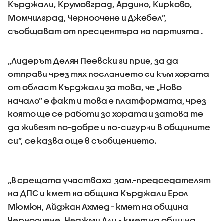
Кърджали, Крумовград, Ардино, Кирково,
Момчилград, Черноочене и Джебел”,
съобщават от пресцентъра на партията .
„Лидерът Делян Пеевски ги прие, за да
отправи чрез тях посланието си към хората
от област Кърджали за това, че „Ново
начало” е факт и това е платформата, чрез
която ще се работи за хората и затова те
да живеят по-добре и по-сигурни в общините
си”, се казва още в съобщението.
„В срещата участваха зам.-председателят
на ДПС и кмет на община Кърджали Ерол
Мюмюн, Айджан Ахмед - кмет на община
Черноочене, Неджми Али - кмет на община