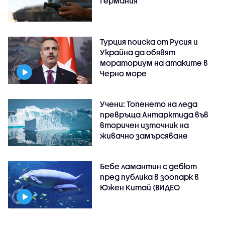
Германия
Турция поиска от Русия и
Украйна да обявят
мораториум на атаките в
Черно море
Учени: Топенето на леда
превръща Антарктида във
вторичен източник на
живачно замърсяване
Бебе ламантин с дебют
пред публика в зоопарк в
Южен Китай (ВИДЕО