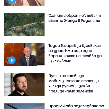
"Дотам и обратно": Дивият
свят на Женда в Родопите
Тодор Тагарев за взривилия
се дрон: Има още една
версия, която не трябва да
изключваме
Путин се готви да
мобилизира още стотици
хиляди руснаци, заяви
президентът Зеленски
Продължава разследването