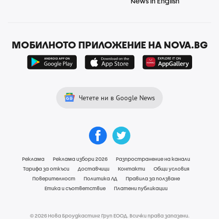
News in English
МОБИЛНОТО ПРИЛОЖЕНИЕ НА NOVA.BG
Четете ни в Google News
Реклама
Реклама избори 2026
Разпространение на канали
Тарифа за откъси
Доставчици
Контакти
Общи условия
Поверителност
Политика ЛД
Правила за ползване
Етика и съответствие
Платени публикации
© 2026 Нова Броудкастинг Груп ЕООД. Всички права запазени.