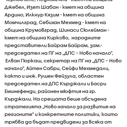
Джебел, Изет Шабан - кмет на община
Ардино, Илкнур Кязим - кмет на община
Момчилград, Себихан Мехмед - кмет на
община Крумовград, Шинаси Сюлейман -
кмет на община Кирково, народните
представители Байрам Байрам, зам.-
председател на ПГ на „ДПС – Ново начало”,
Елван Гюркаш, секретар на ПГ на „ДПС – Ново
начало”, Айтен Сабри, Сейфи Мехмедали,
както и инж. Рушен Фейзула, областен
председател на ДПС Кърджали и Басри
Еминефенди, районен мюфтия на гр.
Кърджали. На срещата беше обсъдена
стратегията „Ново начало за развитие на
регионите” и конкретните политики, които
трябва да бъдат предвидени за всяка от