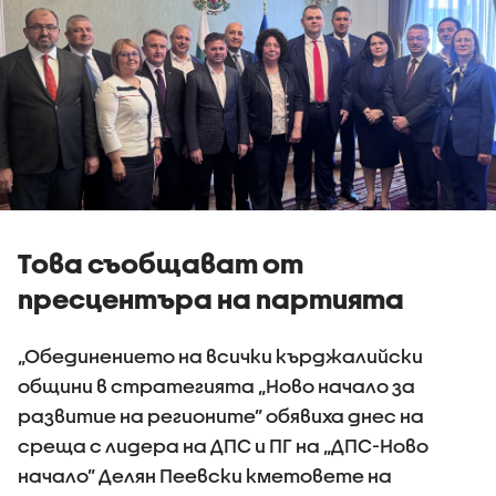
Това съобщават от
пресцентъра на партията
„Обединението на всички кърджалийски
общини в стратегията „Ново начало за
развитие на регионите” обявиха днес на
среща с лидера на ДПС и ПГ на „ДПС-Ново
начало” Делян Пеевски кметовете на