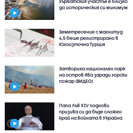
хърватския участък е близко
до историческия си минимум
Земетресение с магнитуд
4,5 беше регистрирано в
Югоизточна Турция
Затвориха национален парк
на остров Ява заради горски
пожар (ВИДЕО)
Папа Лъв XIV поднови
призива си да бъде сложен
край на войната в Украйна