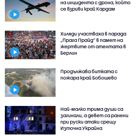
на инцидента с дрона, който
се взриви край Кардам
Хиляди участваха в парада
„Прага Прайд“ в памет на
жертвите от атентата в
Берлин
Продължава битката с
пожара край Бобошево
Най-малко трима души са
загинали, а девет са ранени
при руски атаки срещу
Източна Украйна