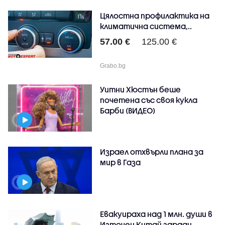
Цялостна профилактика на
климатична система,..
57.00 €
125.00 €
Grabo.bg
Уитни Хюстън беше
почетена със своя кукла
Барби (ВИДЕО)
Израел отхвърли плана за
мир в Газа
Евакуираха над 1 млн. души в
Източен Китай заради