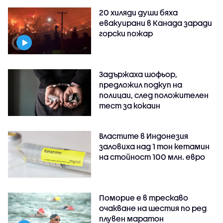
20 хиляди души бяха
евакуирани в Канада заради
горски пожар
Задържаха шофьор,
предложил подкуп на
полицаи, след положителен
тест за кокаин
Властите в Индонезия
заловиха над 1 тон кетамин
на стойност 100 млн. евро
Поморие е в трескаво
очакване на шестия по ред
плувен маратон