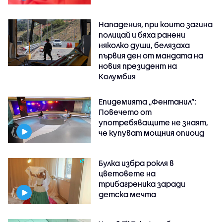
Нападения, при които загина
полицай и бяха ранени
няколко души, белязаха
първия ден от мандата на
новия президент на
Колумбия
Епидемията „Фентанил”:
Повечето от
употребяващите не знаят,
че купуват мощния опиоид
Булка избра рокля в
цветовете на
трибагреника заради
детска мечта