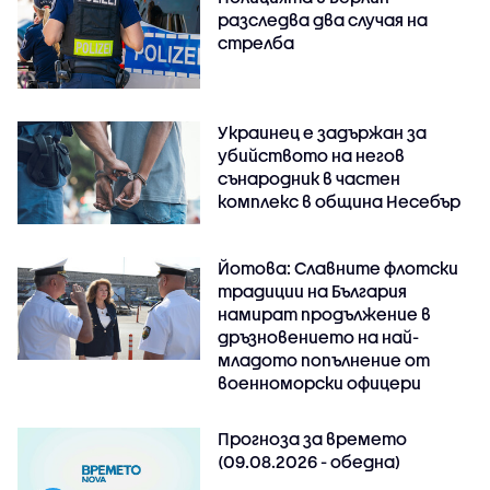
разследва два случая на
стрелба
Украинец е задържан за
убийството на негов
сънародник в частен
комплекс в община Несебър
Йотова: Славните флотски
традиции на България
намират продължение в
дръзновението на най-
младото попълнение от
военноморски офицери
Прогноза за времето
(09.08.2026 - обедна)