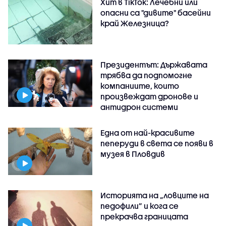
Хит в TikTok: Лечебни или
опасни са "дивите" басейни
край Железница?
Президентът: Държавата
трябва да подпомогне
компаниите, които
произвеждат дронове и
антидрон системи
Една от най-красивите
пеперуди в света се появи в
музея в Пловдив
Историята на „ловците на
педофили” и кога се
прекрачва границата