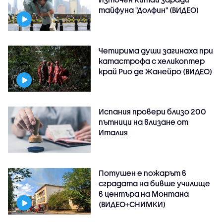
тайфуна "Долфин" (ВИДЕО)
Четирима души загинаха при
катастрофа с хеликоптер
край Рио де Жанейро (ВИДЕО)
Испания провери близо 200
пътници на влизане от
Италия
Потушен е пожарът в
сградата на бивше училище
в центъра на Монтана
(ВИДЕО+СНИМКИ)