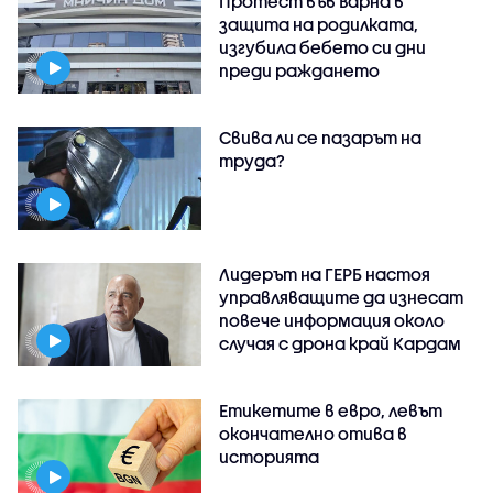
Протест във Варна в
защита на родилката,
изгубила бебето си дни
преди раждането
Свива ли се пазарът на
труда?
Лидерът на ГЕРБ настоя
управляващите да изнесат
повече информация около
случая с дрона край Кардам
Етикетите в евро, левът
окончателно отива в
историята