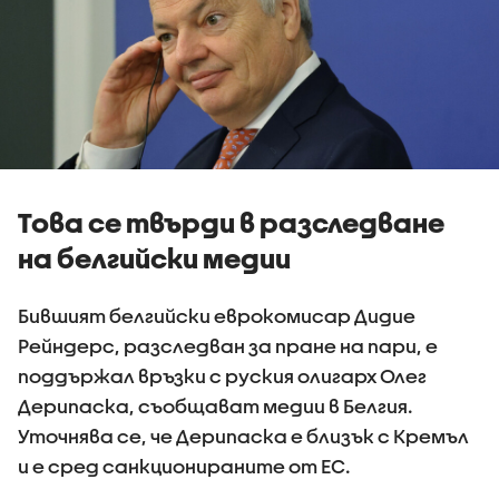
Това се твърди в разследване
на белгийски медии
Бившият белгийски еврокомисар Дидие
Рейндерс, разследван за пране на пари, е
поддържал връзки с руския олигарх Олег
Дерипаска, съобщават медии в Белгия.
Уточнява се, че Дерипаска е близък с Кремъл
и е сред санкционираните от ЕС.