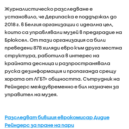
Журналистическо разследване е
установило, че Дерипаска е поддържал до
2018 г. в Белгия организации с идеална цел,
които са управлявали музей в предградие на
Брюксел. От тази организация са били
преведени 878 хиляди евро към друга местна
структура, работила в интерес на
крайната десница и разпространявала
руска дезинформация и пропаганда срещу
хората от ЛГБТ+ общността. Сътрудник на
Рейндерс междувременно е бил назначен за
управител на музея.
Разследват бившия еврокомисар Дидие
Рейндерс за пране на пари