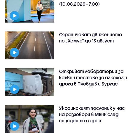
(10.08.2026 - 7.00)
Ограничават движението
по „Хемус“ до 13 август
Откриват лаборатории за
кръвни тестове за алкохол и
дрога в Пловдив и Бургас
Украинският посланик у нас
на разговори в МВнР след
инцидента с дрон