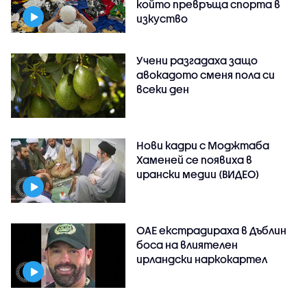
който превръща спорта в
изкуство
Учени разгадаха защо
авокадото сменя пола си
всеки ден
Нови кадри с Моджтаба
Хаменей се появиха в
ирански медии (ВИДЕО)
ОАЕ екстрадираха в Дъблин
боса на влиятелен
ирландски наркокартел