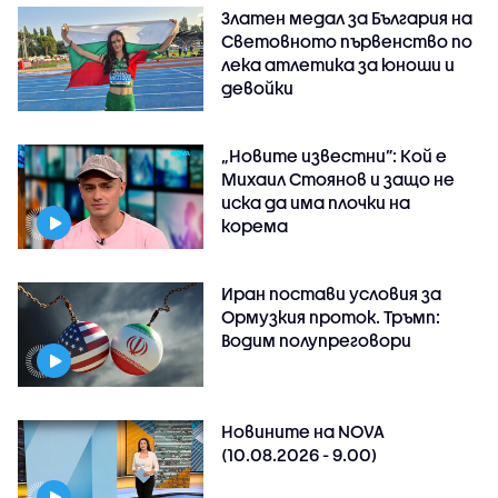
Златен медал за България на
Световното първенство по
лека атлетика за юноши и
девойки
„Новите известни”: Кой е
Михаил Стоянов и защо не
иска да има плочки на
корема
Иран постави условия за
Ормузкия проток. Тръмп:
Водим полупреговори
Новините на NOVA
(10.08.2026 - 9.00)