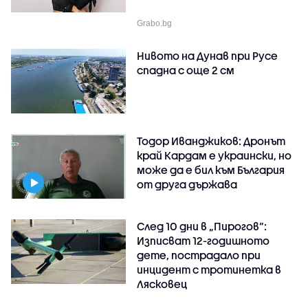
Grabo.bg
Нивото на Дунав при Русе
спадна с още 2 см
Тодор Иванджиков: Дронът
край Кардам е украински, но
може да е бил към България
от друга държава
След 10 дни в „Пирогов“:
Изписват 12-годишното
дете, пострадало при
инцидент с тротинетка в
Лясковец