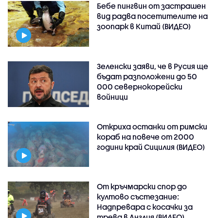
Бебе пингвин от застрашен
вид радва посетителите на
зоопарк в Китай (ВИДЕО)
Зеленски заяви, че в Русия ще
бъдат разположени до 50
000 севернокорейски
войници
Откриха останки от римски
кораб на повече от 2000
години край Сицилия (ВИДЕО)
От кръчмарски спор до
култово състезание:
Надпревара с косачки за
трева в Англия (ВИДЕО)