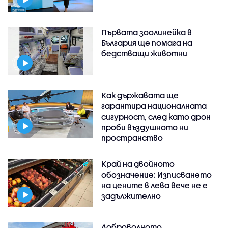
Първата зоолинейка в
България ще помага на
бедстващи животни
Как държавата ще
гарантира националната
сигурност, след като дрон
проби въздушното ни
пространство
Край на двойното
обозначение: Изписването
на цените в лева вече не е
задължително
Доброволното