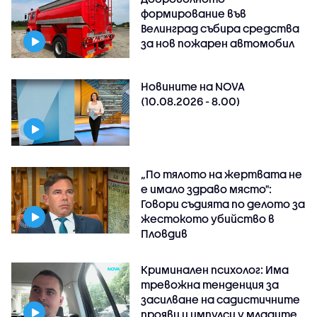
формирование във
Велинград събира средства
за нов пожарен автомобил
Новините на NOVA
(10.08.2026 - 8.00)
„По тялото на жертвата не
е имало здраво място":
Говори съдията по делото за
жестокото убийство в
Пловдив
Криминален психолог: Има
тревожна тенденция за
засилване на садистичните
прояви и импулси у младите