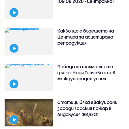
(09.08.2026 - централна)
Какво ще е бъдещето на
Центъра за асистирана
репродукция
Победа на шахматната
дъска: Надя Тончева с нов
международен успех
Стотици бяха евакуирани
заради горския пожар в
Андалусия (ВИДЕО)