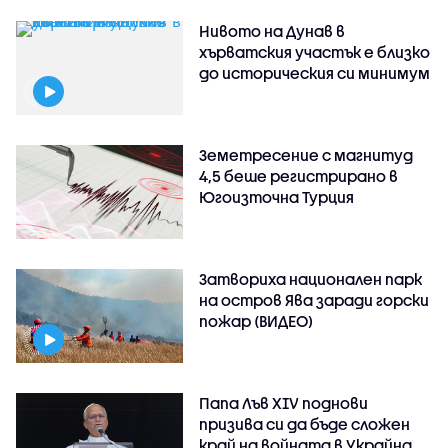
Нивото на Дунав в
хърватския участък е близко
до историческия си минимум
Земетресение с магнитуд
4,5 беше регистрирано в
Югоизточна Турция
Затвориха национален парк
на остров Ява заради горски
пожар (ВИДЕО)
Папа Лъв XIV поднови
призива си да бъде сложен
край на войната в Украйна