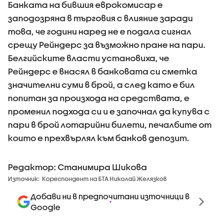
Банката на бившия еврокомисар е
заподозряна в търговия с влияние заради
това, че години наред не е подала сигнал
срещу Рейндерс за възможно пране на пари.
Белгийските власти установиха, че
Рейндерс е внасял в банковата си сметка
значителни суми в брой, а след като е бил
попитан за произхода на средствата, е
променил подхода си и е започнал да купува с
пари в брой лотарийни билети, печалбите от
които е прехвърлял към банков депозит.
Редактор: Станимира Шикова
Източник:
Кореспондент на БТА Николай Желязков
Добави ни в предпочитани източници в
Google