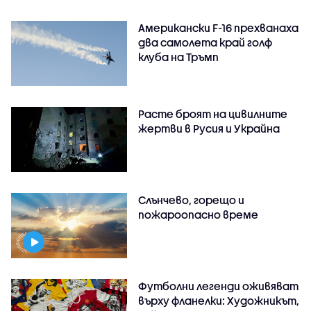
Американски F-16 прехванаха
два самолета край голф
клуба на Тръмп
Расте броят на цивилните
жертви в Русия и Украйна
Слънчево, горещо и
пожароопасно време
Футболни легенди оживяват
върху фланелки: Художникът,