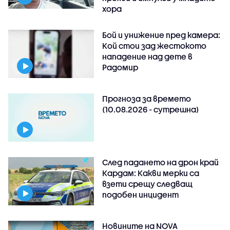
хора
Бой и унижение пред камера:
Кой стои зад жестокото
нападение над дете в
Радомир
Прогноза за времето
(10.08.2026 - сутрешна)
След падането на дрон край
Кардам: Какви мерки са
взети срещу следващ
подобен инцидент
Новините на NOVA