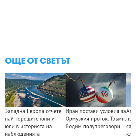
ОЩЕ ОТ СВЕТЪТ
Западна Европа отчете
Иран постави условия за
Аме
най-горещите юни и
Ормузкия проток. Тръмп:
пре
юли в историята на
Водим полупреговори
сам
наблюденията
клу