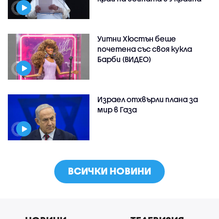
Уитни Хюстън беше
почетена със своя кукла
Барби (ВИДЕО)
Израел отхвърли плана за
мир в Газа
ВСИЧКИ НОВИНИ