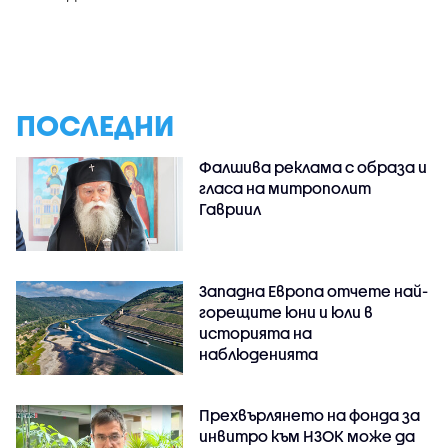
ПОСЛЕДНИ
Фалшива реклама с образа и
гласа на митрополит
Гавриил
Западна Европа отчете най-
горещите юни и юли в
историята на
наблюденията
Прехвърлянето на фонда за
инвитро към НЗОК може да