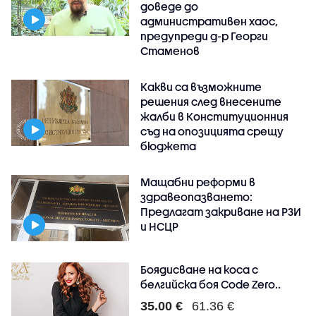
доведе до
административен хаос,
предупреди д-р Георги
Стаменов
Какви са възможните
решения след внесените
жалби в Конституционния
съд на опозицията срещу
бюджета
Мащабни реформи в
здравеопазването:
Предлагат закриване на РЗИ
и НСЦР
Боядисване на коса с
белгийска боя Code Zero..
35.00 €
61.36 €