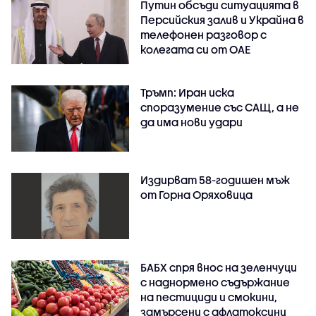
Путин обсъди ситуацията в
Персийския залив и Украйна в
телефонен разговор с
колегата си от ОАЕ
Тръмп: Иран иска
споразумение със САЩ, а не
да има нови удари
Издирват 58-годишен мъж
от Горна Оряховица
БАБХ спря внос на зеленчуци
с наднормено съдържание
на пестициди и смокини,
замърсени с афлатоксини