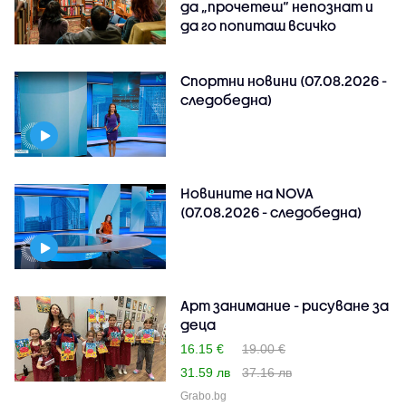
да „прочетеш“ непознат и
да го попиташ всичко
Спортни новини (07.08.2026 -
следобедна)
Новините на NOVA
(07.08.2026 - следобедна)
Арт занимание - рисуване за
деца
16.15 €
19.00 €
31.59 лв
37.16 лв
Grabo.bg