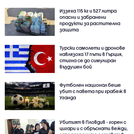
Иззеха 115 кг и 527 литра
опасни и забранени
продукти за растителна
защита
Турски самолети и дронове
навлязоха 17 пъти в Гърция,
стигна се до симулиран
въздушен бой
Футболен национал беше
убит с павета при грабеж в
Уганда
Убитият в Пловдив - горен с
цигари и с обръснати вежди,