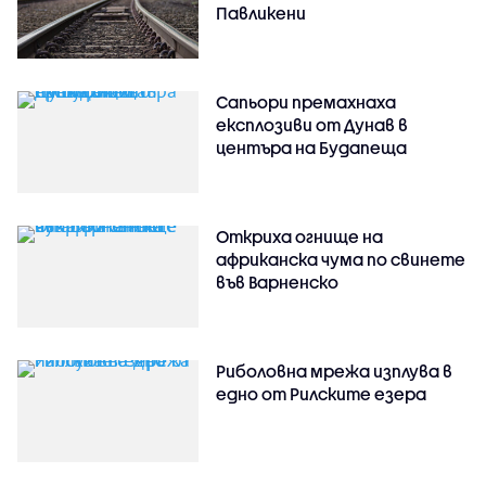
Павликени
Сапьори премахнаха
експлозиви от Дунав в
центъра на Будапеща
Откриха огнище на
африканска чума по свинете
във Варненско
Риболовна мрежа изплува в
едно от Рилските езера