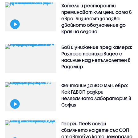
Хотели и ресторанти
преминават към цени само в
евро: Бизнесът запазва
двойното обозначение до
края на сезона
Бой и унижение пред камера:
Разпространиха видео с
насилие над непълнолетен в
Радомир
Фентанил за 300 млн. евро:
Как ГДБОП разкри
нелегалната лаборатория в
София
Георги Пеев осъди
свалянето на дете със СОП
от автобус като неморално