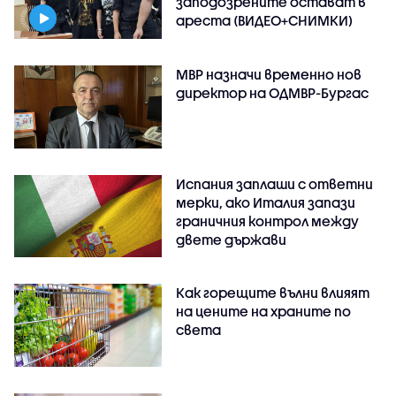
заподозрените остават в
ареста (ВИДЕО+СНИМКИ)
МВР назначи временно нов
директор на ОДМВР-Бургас
Испания заплаши с ответни
мерки, ако Италия запази
граничния контрол между
двете държави
Как горещите вълни влияят
на цените на храните по
света