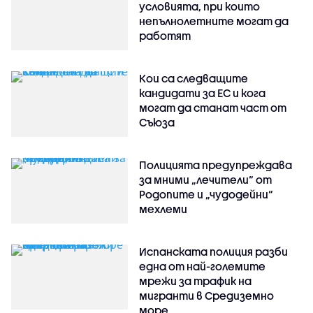
условията, при които
непълнолетните могат да
работят
Кои са следващите
кандидати за ЕС и кога
могат да станат част от
Съюза
Полицията предупреждава
за мними „лечители“ от
Родопите и „чудодейни“
мехлеми
Испанската полиция разби
една от най-големите
мрежи за трафик на
мигранти в Средиземно
море