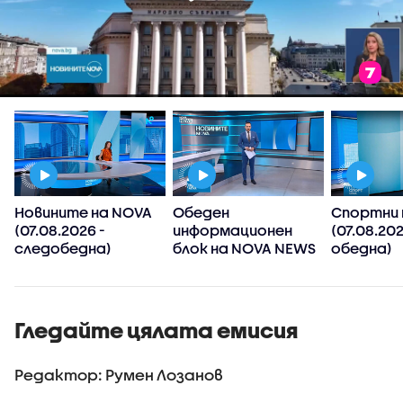
Новините на NOVA
Обеден
Спортни 
(07.08.2026 -
информационен
(07.08.202
следобедна)
блок на NOVA NEWS
обедна)
(07.08.2026)
Гледайте цялата емисия
Редактор: Румен Лозанов