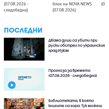
(07.08.2026 -
блок на NOVA NEWS
(07.
следобедна)
(07.08.2026)
ПОСЛЕДНИ
Двама души са убити при
руски обстрeл по украинския
град Изюм
Прогноза за времето
(07.08.2026 - следобедна)
Библиотеката, в която
книгите са хора: Тук можеш