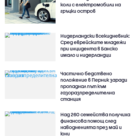
коли с електромобили на
гръцки остров
Нидерландски всекидневник:
Сред еврейските младежи
при инцидента в Банско
имало и нидерландци
Частично бедствено
положение в Перник заради
пропаднал път към
газоразпределителна
станция
Над 260 семейства получиха
финансова помощ след
наводненията през май и
юни