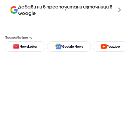
Добави ни в предпочитани източници в
Google
Последвайте ни
NewsLetter
Google News
Youtube