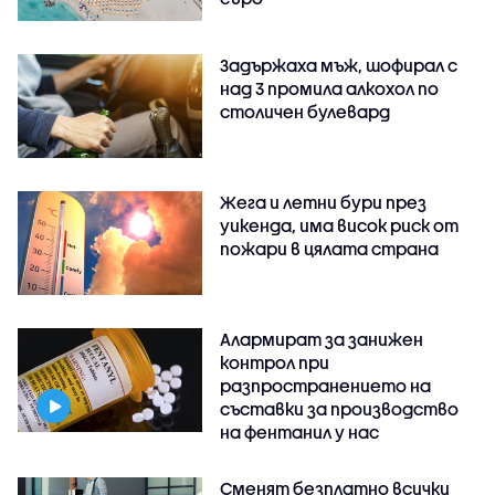
Задържаха мъж, шофирал с
над 3 промила алкохол по
столичен булевард
Жега и летни бури през
уикенда, има висок риск от
пожари в цялата страна
Алармират за занижен
контрол при
разпространението на
съставки за производство
на фентанил у нас
Сменят безплатно всички