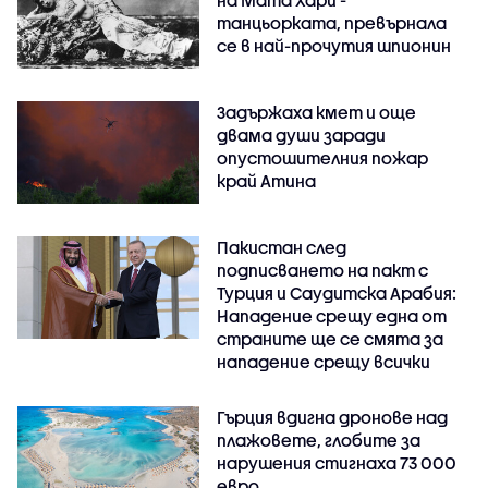
на Мата Хари -
танцьорката, превърнала
се в най-прочутия шпионин
Задържаха кмет и още
двама души заради
опустошителния пожар
край Атина
Пакистан след
подписването на пакт с
Турция и Саудитска Арабия:
Нападение срещу една от
страните ще се смята за
нападение срещу всички
Гърция вдигна дронове над
плажовете, глобите за
нарушения стигнаха 73 000
евро