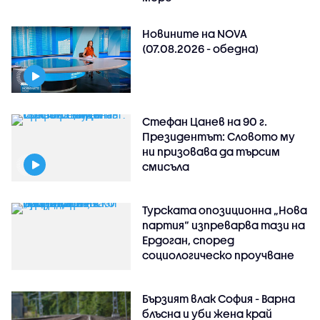
Новините на NOVA
(07.08.2026 - обедна)
Стефан Цанев на 90 г.
Президентът: Словото му
ни призовава да търсим
смисъла
Турската опозиционна „Нова
партия“ изпреварва тази на
Ердоган, според
социологическо проучване
Бързият влак София - Варна
блъсна и уби жена край