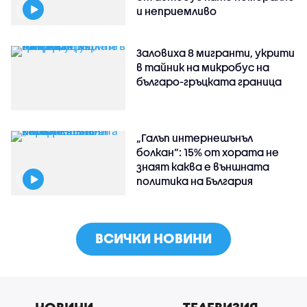
и неприемливо
Заловиха 8 мигранти, укрити
в тайник на микробус на
българо-гръцката граница
„Галъп интернешънъл
болкан“: 15% от хората не
знаят каква е външната
политика на България
ВСИЧКИ НОВИНИ