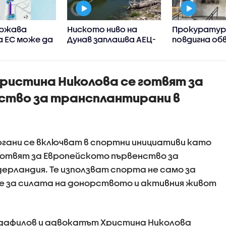
ържава
Ниското ниво на
Прокурату
а ЕС може да
Дунав заплашва АЕЦ-
повдигна об
ограничи
овете в Европа
на бившия ше
нето в
Бургас
ния на
Христина Николова се готвят за
ция къде има
 на пътя
ство за трансплантирани в
гани се включват в спортни инициативи като
готвят за Европейското първенство за
ерландия. Те използват спорта не само за
ие за силата на донорството и активния живот
дафилов и адвокатът Христина Николова