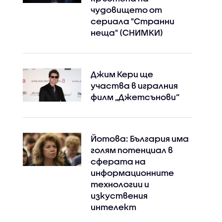
чудовището от
сериала "Странни
неща" (СНИМКИ)
Джим Кери ще
участва в игралния
филм „Джетсънови“
Йотова: България има
голям потенциал в
сферата на
информационните
технологии и
изкуствения
интелект