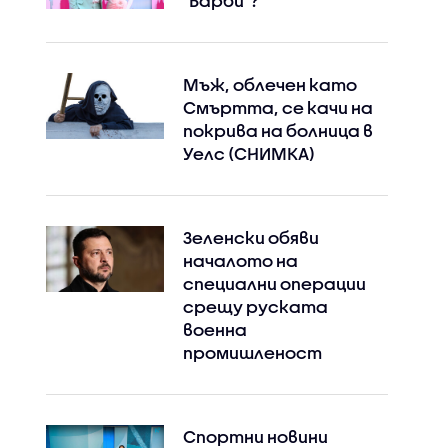
"Барби"?
Мъж, облечен като
Смъртта, се качи на
покрива на болница в
Уелс (СНИМКА)
Зеленски обяви
началото на
специални операции
срещу руската
военна
промишленост
Спортни новини
Instagram
Facebook