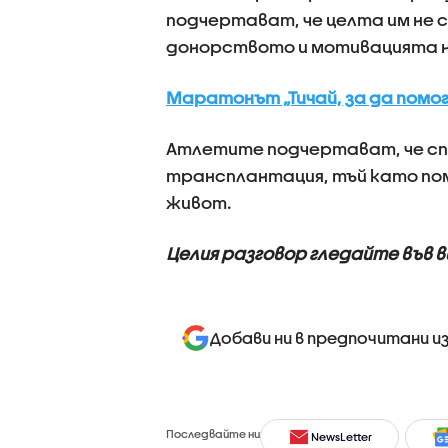
подчертават, че целта им не 
донорството и мотивацията н
Маратонът „Тичай, за да помо
Атлетите подчертават, че сп
трансплантация, тъй като пом
живот.
Целия разговор гледайте във 
Добави ни в предпочитани и
Последвайте ни
NewsLetter