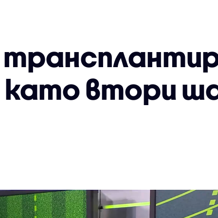
 трансплантир
като втори ша