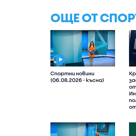
ОЩЕ ОТ СПОР
Спортни новини
Кр
(06.08.2026 - късна)
за
от
Ин
по
от