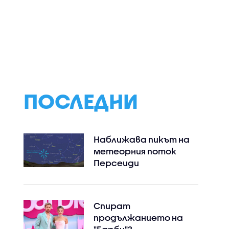
рата
Спортни новини
Кога и защо
винения
(06.08.2026 -
кучетата реаг
ф на ВиК-
следобедна)
агресивно?
ПОСЛЕДНИ
Наближава пикът на
метеорния поток
Персеиди
Спират
продължанието на