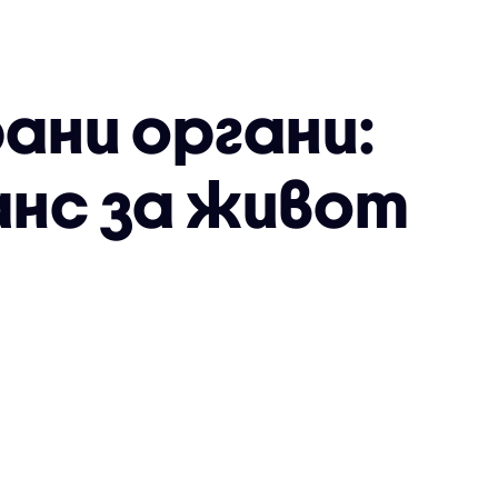
ани органи:
нс за живот