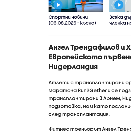
 Иван Иванов:
Спортни новини
Всяка д
ите нива на
(06.08.2026 - късна)
членка н
в са последица
реши да 
лиматичните
споделя
ени, такива
приложе
Ангел Трендафилов и 
ния ще
информа
стяват
проверки
Европейското първен
Нидерландия
Атлети с трансплантирани ор
маратона Run2Gether и се под
трансплантирани в Арнем, Нид
подготовка, но и като послан
след трансплантация.
Фитнес треньорът Ангел Трен