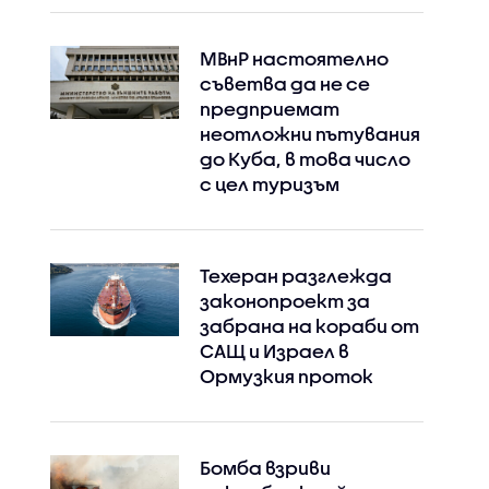
МВнР настоятелно
съветва да не се
предприемат
неотложни пътувания
до Куба, в това число
с цел туризъм
Техеран разглежда
законопроект за
забрана на кораби от
САЩ и Израел в
Ормузкия проток
Бомба взриви