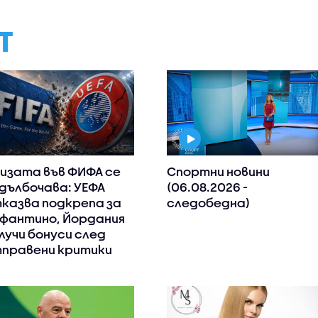
Т
изата във ФИФА се
Спортни новини
дълбочава: УЕФА
(06.08.2026 -
казва подкрепа за
следобедна)
фантино, Йордания
лучи бонуси след
правени критики