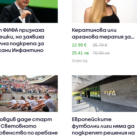
 ФИФА признаха
Кератинова или
ешки, но заявиха
арганова терапия за
лна подкрепа за
коса, плю..
12.99 €
35.79 €
ани Инфантино
25.41 лв
70.00 лв
Grabo.bg
овдив даде старт
Европейските
 Световното
футболни лиги няма да
рвенство по гребане
подкрепят решения на