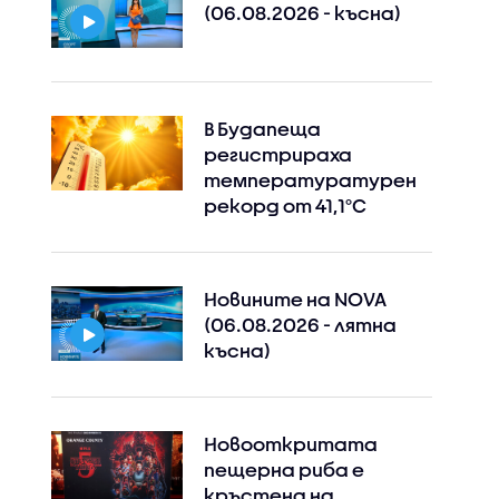
(06.08.2026 - късна)
В Будапеща
регистрираха
температуратурен
рекорд от 41,1°C
Новините на NOVA
(06.08.2026 - лятна
късна)
Новооткритата
пещерна риба е
кръстена на