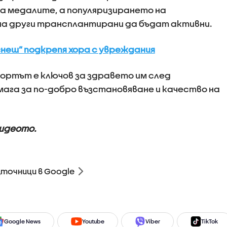
са медалите, а популяризирането на
а други трансплантирани да бъдат активни.
гнеш” подкрепя хора с увреждания
ортът е ключов за здравето им след
ага за по-добро възстановяване и качество на
видеото.
зточници в Google
Google News
Youtube
Viber
TikTok