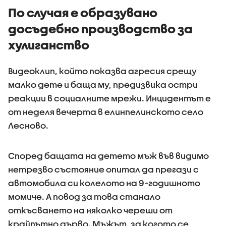
По случая е образувано
досъдебно производство за
хулиганство
Видеоклип, който показва агресия срещу
малко дете и баща му, предизвика остри
реакции в социалните мрежи. Инцидентът е
от неделя вечерта в елинпелинското село
Лесново.
Според бащата на детето мъж във видимо
нетрезво състояние опитал да прегази с
автомобила си колелото на 9-годишното
момиче. А повод за това станало
откъсването на няколко череши от
крайпътно дърво. Мъжът, за когото се