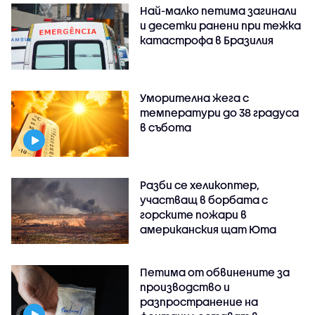
Най-малко петима загинали
и десетки ранени при тежка
катастрофа в Бразилия
Уморителна жега с
температури до 38 градуса
в събота
Разби се хеликоптер,
участващ в борбата с
горските пожари в
американския щат Юта
Петима от обвинените за
производство и
разпространение на