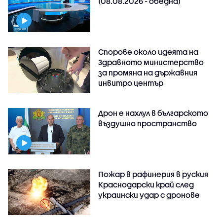
(08.08.2026 - обедна)
Спорове около идеята на
Здравното министерство
за промяна на държавния
инвитро център
Дрон е нахлул в българското
въздушно пространство
Пожар в рафинерия в руския
Краснодарски край след
украински удар с дронове