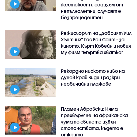
жестокост и садизъм от
непълнолетни, случаят е
безпрецедентен
Режисьорът на „Добрият Уил
Хънтинг“ Гас Ван Сант - за
киното, Кърт Кобейн и новия
му филм "Мъртва хватка"
Рекордно ниското ниво на
Дунав край Видин разкри
необичайни плажове
Пламен Абровски: Няма
прехвърляне на африканска
чума по свинете извън
стопанствата, където е
открита