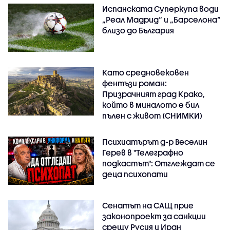
Испанската Суперкупа води
„Реал Мадрид“ и „Барселона“
близо до България
Като средновековен
фентъзи роман:
Призрачният град Крако,
който в миналото е бил
пълен с живот (СНИМКИ)
Психиатърът д-р Веселин
Герев в "Телеграфно
подкастът": Отглеждат се
деца психопати
Сенатът на САЩ прие
законопроект за санкции
срещу Русия и Иран