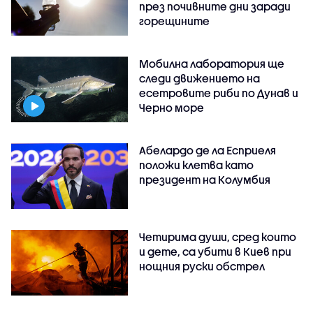
през почивните дни заради
горещините
Мобилна лаборатория ще
следи движението на
есетровите риби по Дунав и
Черно море
Абелардо де ла Есприеля
положи клетва като
президент на Колумбия
Четирима души, сред които
и дете, са убити в Киев при
нощния руски обстрел