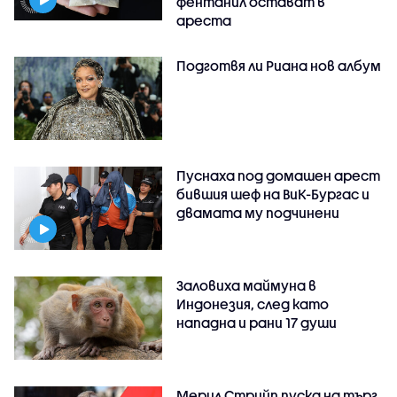
фентанил остават в
ареста
Подготвя ли Риана нов албум
Пуснаха под домашен арест
бившия шеф на ВиК-Бургас и
двамата му подчинени
Заловиха маймуна в
Индонезия, след като
нападна и рани 17 души
Мерил Стрийп пуска на търг