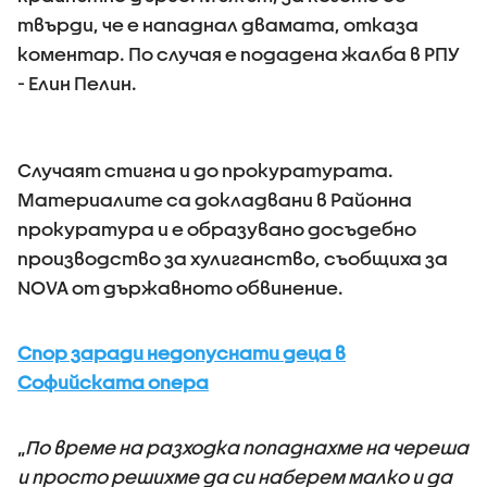
твърди, че е нападнал двамата, отказа
коментар. По случая е подадена жалба в РПУ
- Елин Пелин.
Случаят стигна и до прокуратурата.
Материалите са докладвани в Районна
прокуратура и е образувано досъдебно
производство за хулиганство, съобщиха за
NOVA от държавното обвинение.
Спор заради недопуснати деца в
Софийската опера
„
По време на разходка попаднахме на череша
и просто решихме да си наберем малко и да