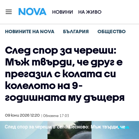
НОВИНИ
НА ЖИВО
НОВИНИТЕ НА NOVA
БЪЛГАРИЯ
ОБЩЕСТВО
След спор за череши:
Мъж твърди, че друг е
прегазил с колата си
колелото на 9-
годишната му дъщеря
09 юни 2026 12:20
| Обновена 17:03