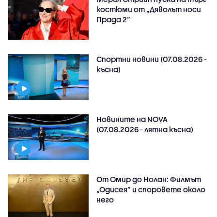
костюми от „Дяволът носи
Прада 2“
Спортни новини (07.08.2026 -
късна)
Новините на NOVA
(07.08.2026 - лятна късна)
От Омир до Нолан: Филмът
„Одисея” и споровете около
него