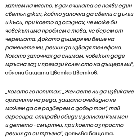
хапнем на място. В далечината се появи един
светъл джип, който започна да свети с дълги
и къси, при което аз осъзнах, че може би
човекът има проблем с това, че берем от
черешата. Докато дъщеря ми беше на
раменете ми, реших да извадя телефона.
Когато започнах да снимам, човекът даде
мръсна газ и прегази колелото на дъщеря ми
”,
обясни бащата Цветко Цветков.
„
Когато го попитах: „Желаете ли да извикаме
органите на реда, защото очевидно не
можем да се разберем с добър тон”, той
агресира, отправи обиди и заплахи към мен
и детето - смъртни, при което аз просто
реших да си тръгна
”, допълва бащата.