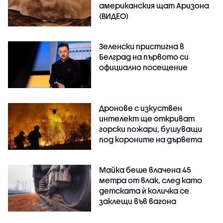
американския щат Аризона
(ВИДЕО)
Зеленски пристигна в
Белград на първото си
официално посещение
Дронове с изкуствен
интелект ще откриват
горски пожари, бушуващи
под короните на дървета
Майка беше влачена 45
метра от влак, след като
детската ѝ количка се
заклещи във вагона