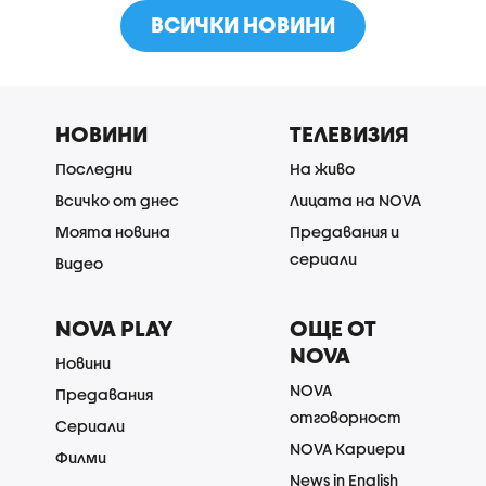
ВСИЧКИ НОВИНИ
НОВИНИ
ТЕЛЕВИЗИЯ
Последни
На живо
Всичко от днес
Лицата на NOVA
Моята новина
Предавания и
сериали
Видео
NOVA PLAY
ОЩЕ ОТ
NOVA
Новини
NOVA
Предавания
отговорност
Сериали
NOVA Кариери
Филми
News in English