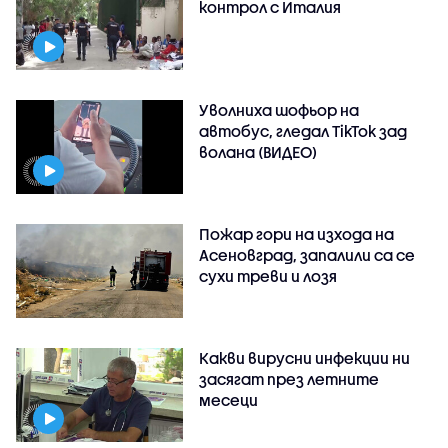
контрол с Италия
Уволниха шофьор на
автобус, гледал TikTok зад
волана (ВИДЕО)
Пожар гори на изхода на
Асеновград, запалили са се
сухи треви и лозя
Какви вирусни инфекции ни
засягат през летните
месеци