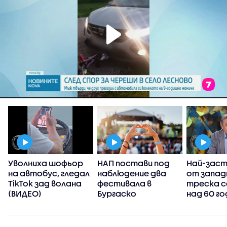
Уволниха шофьор
НАП постави под
Най-зас
на автобус, гледал
наблюдение два
от запад
TikTok зад волана
фестивала в
треска с
(ВИДЕО)
Бургаско
над 60 го
тези с им
дефицит