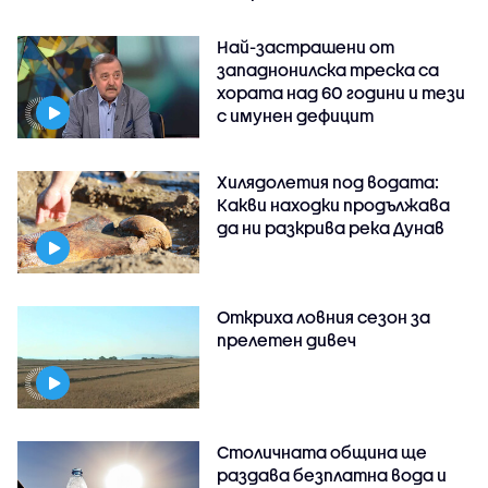
Най-застрашени от
западнонилска треска са
хората над 60 години и тези
с имунен дефицит
Хилядолетия под водата:
Какви находки продължава
да ни разкрива река Дунав
Откриха ловния сезон за
прелетен дивеч
Столичната община ще
раздава безплатна вода и