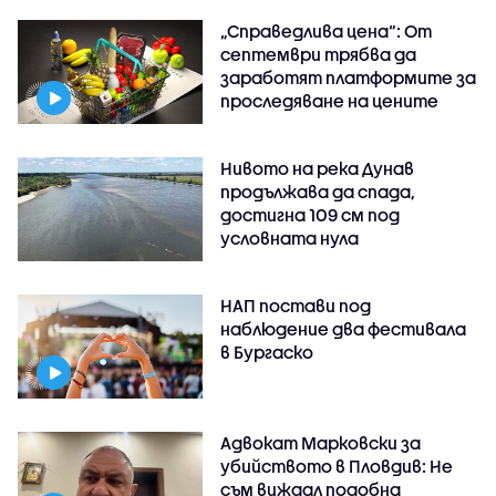
„Справедлива цена“: От
септември трябва да
заработят платформите за
проследяване на цените
Нивото на река Дунав
продължава да спада,
достигна 109 см под
условната нула
НАП постави под
наблюдение два фестивала
в Бургаско
Адвокат Марковски за
убийството в Пловдив: Не
съм виждал подобна