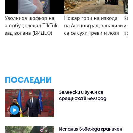
Уволниха шофьор на
Пожар гори на изхода
Как
автобус, гледал TikTok
на Асеновград, запалили
инф
зад волана (ВИДЕО)
са се сухи треви и лозя
пре
ПОСЛЕДНИ
Зеленски и Вучич се
срещнаха в Белград
Испания въвежда граничен