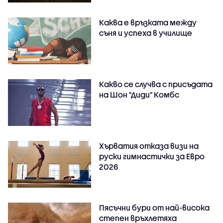
Каква е връзката между
съня и успеха в училище
Какво се случва с присъдата
на Шон "Диди" Комбс
Хърватия отказа визи на
руски гимнастички за Евро
2026
Пясъчни бури от най-висока
степен връхлетяха