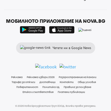
МОБИЛНОТО ПРИЛОЖЕНИЕ НА NOVA.BG
Четете ни в Google News
Реклама
Реклама избори 2026
Разпространение на канали
Тарифа за откъси
Доставчици
Контакти
Общи условия
Поверителност
Политика ЛД
Правила за ползване
Етика и съответствие
Платени публикации
© 2026 Нова Броудкастинг Груп ЕООД. Всички права запазени.