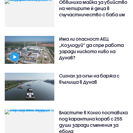
Обвиниха майка за убийство
на четирите ѝ деца в
съучастничество с баба им
Има ли опасност АЕЦ
„Козлодуй” да спре работа
заради ниското ниво на
Дунав?
Сигнал за огън на баржа с
въглища в Дунав
Властите в Конго поставиха
под карантина кораб с 255
души заради съмнения за
ебола