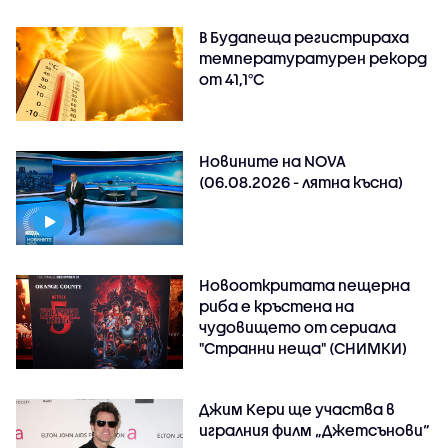
В Будапеща регистрираха
температуратурен рекорд
от 41,1°C
Новините на NOVA
(06.08.2026 - лятна късна)
Новооткритата пещерна
риба е кръстена на
чудовището от сериала
"Странни неща" (СНИМКИ)
Джим Кери ще участва в
игралния филм „Джетсънови“