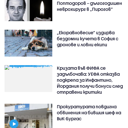
Поптодоров – дългогодишен
неврохирург в „Пирогов“
„Екоравновесие“ издирва
бездомни кучета в София с
дронове и ловни екипи
Кризата във ФИФА се
задълбочава: УЕФА отказва
подкрепа за Инфантино,
Йордания получи бонуси след
отправени критики
Прокуратурата повдигна
обвинения на бившия шеф на
ВиК-Бургас