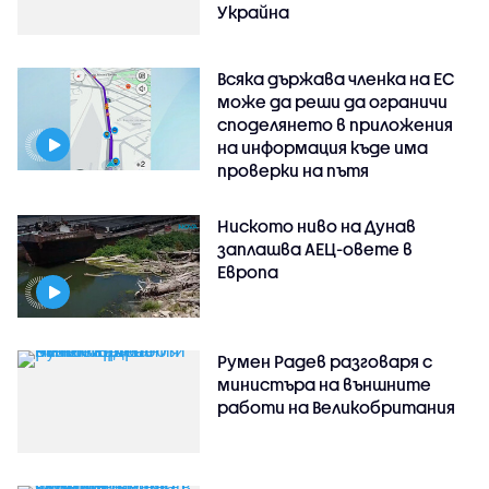
Украйна
Всяка държава членка на ЕС
може да реши да ограничи
споделянето в приложения
на информация къде има
проверки на пътя
Ниското ниво на Дунав
заплашва АЕЦ-овете в
Европа
Румен Радев разговаря с
министъра на външните
работи на Великобритания