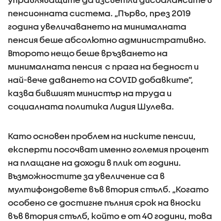
пенсионната система. „Първо, през 2019
година увеличаването на минималната
пенсия беше абсолютно административно.
Второто нещо беше връзването на
минималната пенсия с прага на бедност и
най-вече даването на COVID добавките”,
казва бившият министър на труда и
социалната политика Лидия Шулева.
Като основен проблем на ниските пенсии,
експерти посочват именно големия процент
на плащане на доходи в плик от години.
Възможностите за увеличение са в
мултифондовете във втория стълб. „Когато
особено се достигне пълния срок на вноски
във втория стълб, който е от 40 години, това