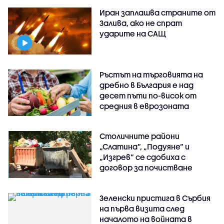
Иран заплашва страните от
Залива, ако не спрат
ударите на САЩ
Ръстът на търговията на
дребно в България е над
десет пъти по-висок от
средния в еврозоната
Столичните райони
„Слатина“, „Подуяне“ и
„Изгрев“ се сдобиха с
договор за почистване
Зеленски пристига в Сърбия
на първа визита след
началото на войната в