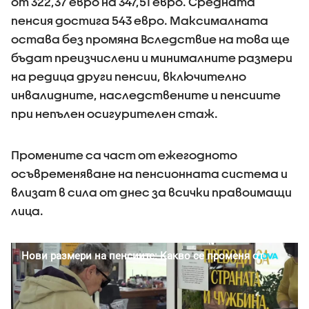
от 322,37 евро на 347,51 евро. Средната
пенсия достига 543 евро. Максималната
остава без промяна Вследствие на това ще
бъдат преизчислени и минималните размери
на редица други пенсии, включително
инвалидните, наследствените и пенсиите
при непълен осигурителен стаж.
Промените са част от ежегодното
осъвременяване на пенсионната система и
влизат в сила от днес за всички правоимащи
лица.