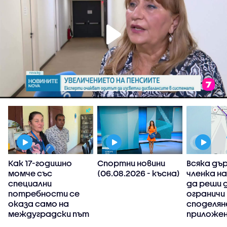
Как 17-годишно
Спортни новини
Всяка дъ
момче със
(06.08.2026 - късна)
членка н
специални
да реши 
потребности се
ограничи
оказа само на
споделян
междуградски път
приложен
информац