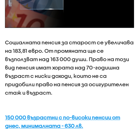
Социалната пенсия за старост се увеличава
на 183,81 евро. От промяната ще се
възползват над 163 000 души. Право на този
вид пенсия имат хората над 70-годишна
възраст с ниски доходи, които не са
придобили право на пенсия за осигурителен
стаж и възраст.
150 000 възрастни с по-високи пенсии от
днес, минималната - 630 лв.