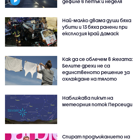
дефиле в петък и неделя
Най-малко двама души бяха
убити и 13 бяха ранени при
експлозия край Дамаск
Как да се облечем в жегата:
Белите дрехи не са
единственото решение за
охлаждане на тялото
Наближава пикът на
метеорния поток Персеиди
Спират продължанието на