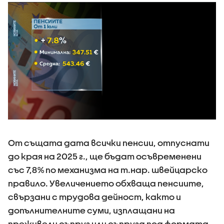
От същата дата всички пенсии, отпуснати
до края на 2025 г., ще бъдат осъвременени
със 7,8% по механизма на т.нар. швейцарско
правило. Увеличението обхваща пенсиите,
свързани с трудова дейност, както и
допълнителните суми, изплащани на
преживели съпруг или съпруга под формата