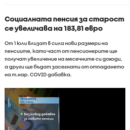
има пров
пътя
Социалната пенсия за старост
се увеличава на 183,81 евро
От 1 юли влизат в сила нови размери на
пенсиите, като част от пенсионерите ще
получат увеличение на месечните си доходи,
а други ще бъдат засегнати от отпадането
на т.нар. COVID добавка.