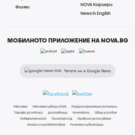
NOVA Кариери
Филми
News in English
МОБИЛНОТО ПРИЛОЖЕНИЕ НА NOVA.BG
Четете ни в Google News
Реклама
Реклама избори 2026
Разпространение на канали
Тарифа за откъси
Доставчици
Контакти
Общи условия
Поверителност
Политика ЛД
Правила за ползване
Етика и съответствие
Платени публикации