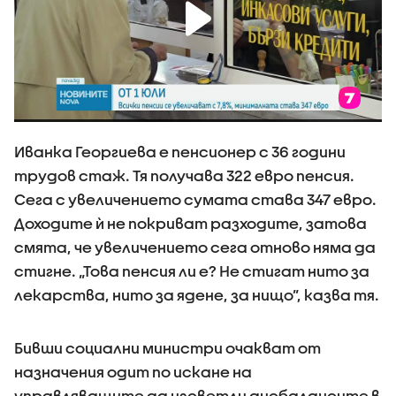
Иванка Георгиева е пенсионер с 36 години
трудов стаж. Тя получава 322 евро пенсия.
Сега с увеличението сумата става 347 евро.
Доходите ѝ не покриват разходите, затова
смята, че увеличението сега отново няма да
стигне. „Това пенсия ли е? Не стигат нито за
лекарства, нито за ядене, за нищо”, казва тя.
Бивши социални министри очакват от
назначения одит по искане на
управляващите да изсветли дисбалансите в