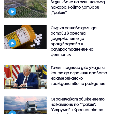
възникване на огнища след
пожара, който затвори
„Тракия“
Съдът решава дали да
остави в ареста
задържаните за
производство и
разпространение на
фентанил
Тръмп подписа два указа, с
които да ограничи правото
на американско
гражданство по рождение
Ограничават движението
на камиони по "Тракия",
"Струма" и Кресненското