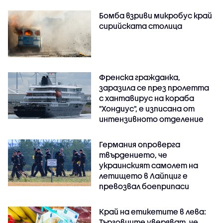
Бомба взриви микробус край
сирийската столица
Френска гражданка,
заразила се през пролетта
с хантавирус на кораба
"Хондиус", е изписана от
интензивното отделение
Германия опроверга
твърдението, че
украинският самолет на
летището в Лайпциг е
превозвал боеприпаси
Край на етикетите в лева:
Търговците уверяват, че