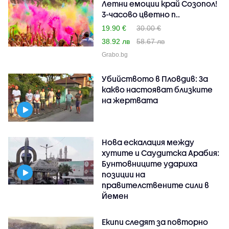
Летни емоции край Созопол!
3-часово цветно п..
19.90 €
30.00 €
38.92 лв
58.67 лв
Grabo.bg
Убийството в Пловдив: За
какво настояват близките
на жертвата
Нова ескалация между
хутите и Саудитска Арабия:
Бунтовниците удариха
позиции на
правителствените сили в
Йемен
Екипи следят за повторно