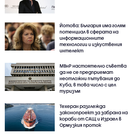
Йотова: България има голям
потенциал в сферата на
информационните
технологии и изкуствения
интелект
МВнР настоятелно съветва
да не се предприемат
неотложни пътувания до
Куба, в това число с цел
туризъм
Техеран разглежда
законопроект за забрана на
кораби от САЩ и Израел в
Ормузкия проток