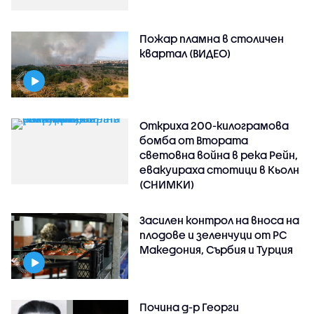
Пожар пламна в столичен
квартал (ВИДЕО)
Откриха 200-килограмова
бомба от Втората
световна война в река Рейн,
евакуираха стотици в Кьолн
(СНИМКИ)
Засилен контрол на вноса на
плодове и зеленчуци от РС
Македония, Сърбия и Турция
Почина д-р Георги