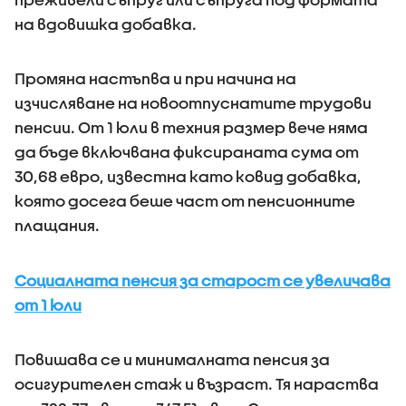
на вдовишка добавка.
Промяна настъпва и при начина на
изчисляване на новоотпуснатите трудови
пенсии. От 1 юли в техния размер вече няма
да бъде включвана фиксираната сума от
30,68 евро, известна като ковид добавка,
която досега беше част от пенсионните
плащания.
Социалната пенсия за старост се увеличава
от 1 юли
Повишава се и минималната пенсия за
осигурителен стаж и възраст. Тя нараства