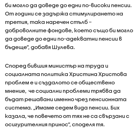
би могло да доведе до едни по-високи пенсии.
От години се задържа стимулирането на
третия, така наречен стълб –
доброволните фондове, което също би могло
да доведе до едни по-адекватни пенсии в
бъдеще”, добавя Шулева.
Според бившия министър на труда и
социалната политика Христина Христова
проблем е и създалото се обществено
мнение, че социални проблеми трябва да
бъдат решавани именно чрез пенсионната
система. „Имаме седем вида пенсии. Бих
казала, че повечето от тях не са свързани с
осигурителния принос”, споделя тя.