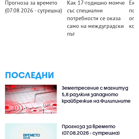
Прогноза за времето
Как 17-годишно момче
Еки
(07.08.2026 - сутрешна)
със специални
пов
потребности се оказа
огн
само на междуградски
кой
път
ПОСЛЕДНИ
Земетресение с магнитуд
5,8 разлюля западното
крайбрежие на Филипините
Прогноза за времето
(07.08.2026 - сутрешна)