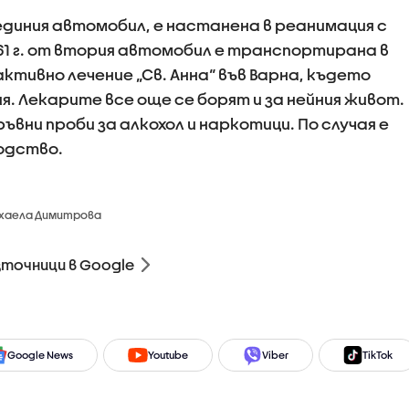
 единия автомобил, е настанена в реанимация с
61 г. от втория автомобил е транспортирана в
тивно лечение „Св. Анна“ във Варна, където
. Лекарите все още се борят и за нейния живот.
ъвни проби за алкохол и наркотици. По случая е
одство.
ихаела Димитрова
зточници в Google
Google News
Youtube
Viber
TikTok