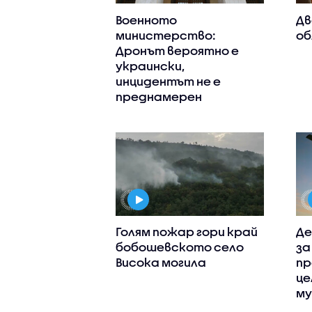
Военното
Дв
министерство:
об
Дронът вероятно е
украински,
инцидентът не е
преднамерен
Голям пожар гори край
Де
бобошевското село
за
Висока могила
пр
це
му