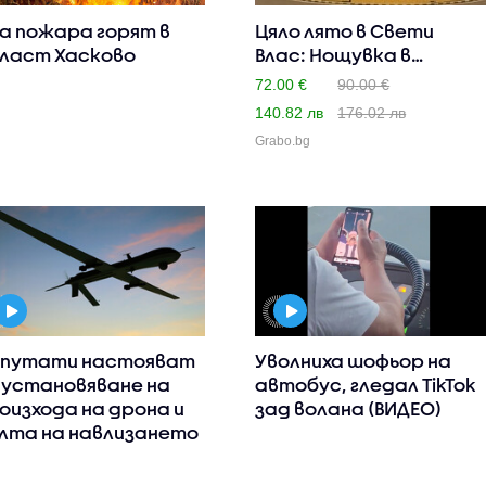
а пожара горят в
Цяло лято в Свети
ласт Хасково
Влас: Нощувка в
студио или..
72.00 €
90.00 €
140.82 лв
176.02 лв
Grabo.bg
путати настояват
Уволниха шофьор на
 установяване на
автобус, гледал TikTok
оизхода на дрона и
зад волана (ВИДЕО)
лта на навлизането