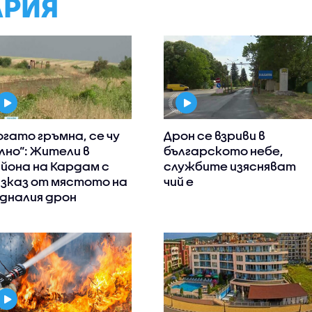
АРИЯ
огато гръмна, се чу
Дрон се взриви в
лно“: Жители в
българското небе,
йона на Кардам с
службите изясняват
зказ от мястото на
чий е
дналия дрон