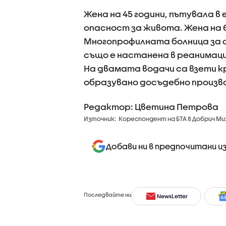
Жена на 45 години, пътувала в
опасност за живота. Жена на 
Многопрофилната болница за ак
също е настанена в реанимация
На двамата водачи са взети кр
образувано досъдебно произв
Редактор: Цветина Петрова
Източник:
Кореспондент на БТА в Добрич М
Добави ни в предпочитани и
Последвайте ни
NewsLetter