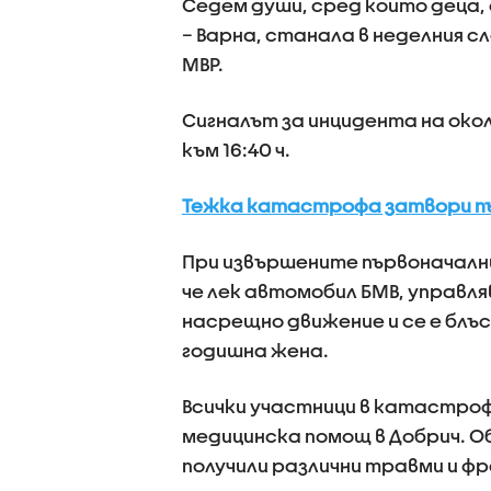
Седем души, сред които деца
– Варна, станала в неделния 
МВР.
Сигналът за инцидента на окол
към 16:40 ч.
Тежка катастрофа затвори пъ
При извършените първоначални
че лек автомобил БМВ, управля
насрещно движение и се е блъс
годишна жена.
Всички участници в катастро
медицинска помощ в Добрич. Об
получили различни травми и ф