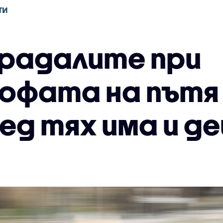
ТИ
традалите при
фата на пътя 
ед тях има и д