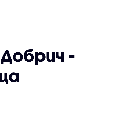
Добрич -
еца