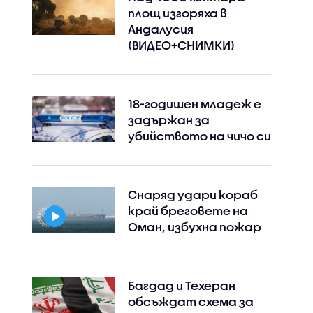
площ изгоряха в
Андалусия
(ВИДЕО+СНИМКИ)
18-годишен младеж е
задържан за
убийството на чичо си
Снаряд удари кораб
край бреговете на
Оман, избухна пожар
Багдад и Техеран
обсъждат схема за