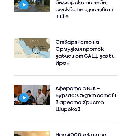
българското небе,
службите изясняват
чий е
Отварянето на
Ормузкия проток
зависи от САЩ, заяви
Иран
Аферата с ВиК –
Бургас: Съдът остави
в ареста Христо
Широков
Над 4000 хектара