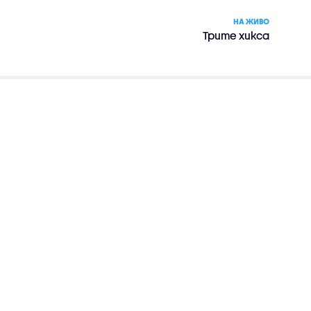
НА ЖИВО
Трите хикса