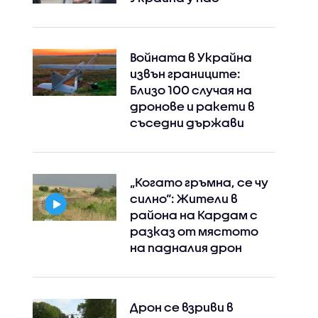
Войната в Украйна
извън границите:
Близо 100 случая на
дронове и ракети в
съседни държави
„Когато гръмна, се чу
силно“: Жители в
района на Кардам с
разказ от мястото
на падналия дрон
Дрон се взриви в