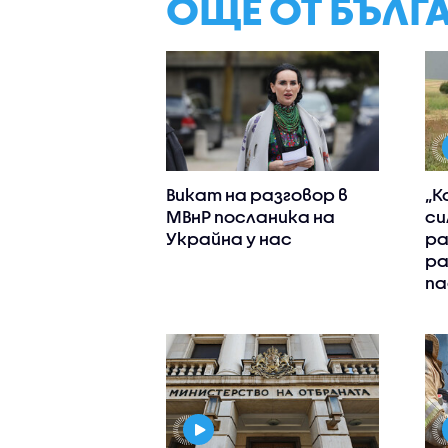
ОЩЕ ОТ БЪЛГ
Викат на разговор в
„К
МВнР посланика на
си
Украйна у нас
ра
ра
па