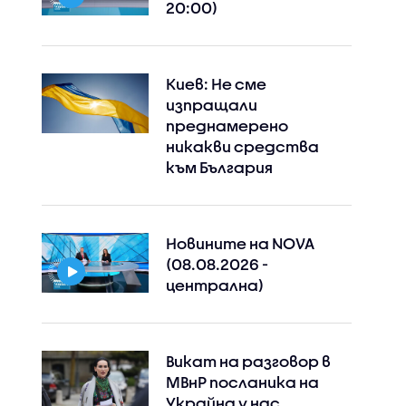
20:00)
Киев: Не сме
изпращали
преднамерено
никакви средства
към България
Новините на NOVA
(08.08.2026 -
централна)
Instagram
Facebook
Викат на разговор в
МВнР посланика на
Украйна у нас