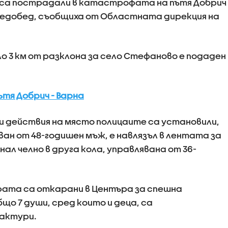
, са пострадали в катастрофата на пътя Добрич
следобед, съобщиха от Областната дирекция на
о 3 км от разклона за село Стефаново е подаден
тя Добрич - Варна
 действия на място полицаите са установили,
ван от 48-годишен мъж, е навлязъл в лентата за
нал челно в друга кола, управлявана от 36-
фата са откарани в Центъра за спешна
що 7 души, сред които и деца, са
рактури.