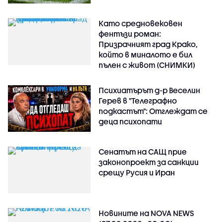
Като средновековен
фентъзи роман:
Призрачният град Крако,
който в миналото е бил
пълен с живот (СНИМКИ)
Психиатърът д-р Веселин
Герев в "Телеграфно
подкастът": Отглеждат се
деца психопати
Сенатът на САЩ прие
законопроект за санкции
срещу Русия и Иран
Новините на NOVA NEWS