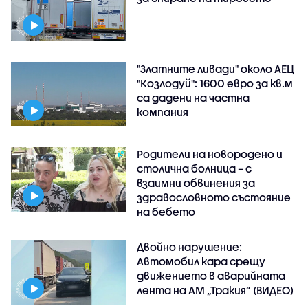
"Златните ливади" около АЕЦ
"Козлодуй": 1600 евро за кв.м
са дадени на частна
компания
Родители на новородено и
столична болница – с
взаимни обвинения за
здравословното състояние
на бебето
Двойно нарушение:
Автомобил кара срещу
движението в аварийната
лента на АМ „Тракия” (ВИДЕО)