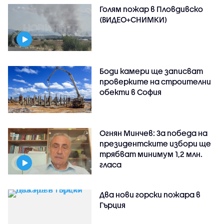
Голям пожар в Пловдивско
(ВИДЕО+СНИМКИ)
Боди камери ще записват
проверките на строителни
обекти в София
Огнян Минчев: За победа на
президентските избори ще
трябват минимум 1,2 млн.
гласа
Два нови горски пожара в
Гърция