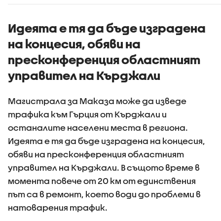
Възрастните
тировет
дадохме
примерите за
Идеята е тя да бъде изградена
агресивно
на концесия, обяви на
поведение
пресконференция областният
управител на Кърджали
Магистрала за Маказа може да изведе
трафика към Гърция от Кърджали и
останалите населени места в региона.
Идеята е тя да бъде изградена на концесия,
обяви на пресконференция областният
управител на Кърджали. В същото време в
момента повече от 20 км от единствения
път са в ремонт, което води до проблеми в
натоварения трафик.