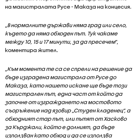
на магистралата Русе - Маказа на концесия.
„
В нормалните държави няма град или село,
където да няма обходен път. Тук чакаме
между 10, 15 и 17 минути, за да пресечем
“,
коментира жител.
„
Към момента те са се спрели на решение да
бъде изградена магистрала от Русе до
Маказа, като нашето искане ще бъде този
магистрален път, една част от който да
започне от изграждането на мостовото
съоръжение над язовир „Студен кладенец“, а
обходният стар път, или пътят от Хасково
за Кърджали, който е долният, да бъде
използван като обход и да се използва