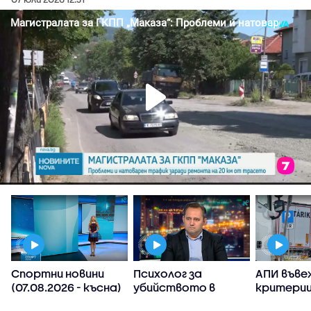
Спортни новини
Психолог за
АПИ въве
(07.08.2026 - късна)
убийството в
критерии
Пловдив:
спиране 