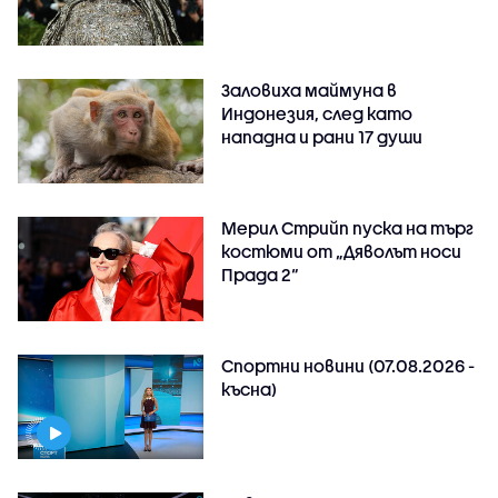
Заловиха маймуна в
Индонезия, след като
нападна и рани 17 души
Мерил Стрийп пуска на търг
костюми от „Дяволът носи
Прада 2“
Спортни новини (07.08.2026 -
късна)