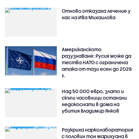
Отново отказаха лечение у
нас на Ива Михаилова
Американското
разузнаване: Русия може да
тества НАТО с ограничена
атака от тази есен до 2029
г.
Над 50 000 евро, злато и
скъпи часовници останали
недокоснати в дома на
убития Владимир Янков
Разкриха нарколаборатория
с половин тон марихуана в