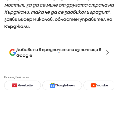
мостът, за да се мине от другата страна на
Кърджали, така че да се заобиколи градът
“,
заяви Бисер Николов, областен управител на
Кърджали.
Добави ни в предпочитани източници в
Google
Последвайте ни
NewsLetter
Google News
Youtube