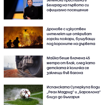
Белград на първото си
официално посещение
Дронове с изкуствен
интелект ще откриват
горски пожари, бушуващи
под короните на дървета
Майка беше влачена 45
метра от влак, след като
детската ѝ количка се
заклещи във вагона
Испанската Суперкупа води
„Реал Мадрид“ и „Барселона“
близо до България