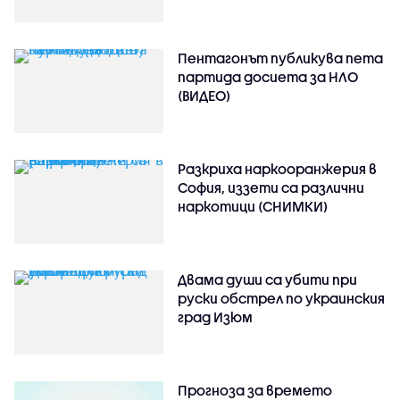
Пентагонът публикува пета
партида досиета за НЛО
(ВИДЕО)
Разкриха наркооранжерия в
София, иззети са различни
наркотици (СНИМКИ)
Двама души са убити при
руски обстрeл по украинския
град Изюм
Прогноза за времето