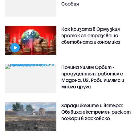
Сърбия
Как кризата в Ормузкия
проток се отразява на
световната икономика
Почина Уилям Орбит -
продуцентът, работил с
Мадона, U2, Роби Уилямс и
много други
Заради жегите и вятъра:
Обявиха екстремен риск от
пожари в Хасковско