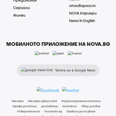
Предавания
отговорност
Сериали
NOVA Кариери
Филми
News in English
МОБИЛНОТО ПРИЛОЖЕНИЕ НА NOVA.BG
Четете ни в Google News
Реклама
Реклама избори 2026
Разпространение на канали
Тарифа за откъси
Доставчици
Контакти
Общи условия
Поверителност
Политика ЛД
Правила за ползване