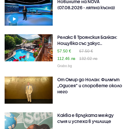
Новините на NOVA
(07.08.2026 - лятна късна)
Релакс в Троянския Балкан:
Нощувка със закус..
57.50 €
67.50 €
112.46 лв
132.02 лв
Grabo.bg
От Омир до Нолан: Филмът
„Одисея” и споровете около
него
Каква е връзката между
съня и успеха в училище