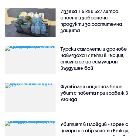
Иззеха 115 кг и 527 литра
опасни и забранени
продукти за растителна
защита
Турски самолети и дронове
навлязоха 17 пъти в Гърция,
стигна се до симулиран
въздушен бой
Футболен национал беше
убит с павета при грабеж в
Уганда
Убитият в Пловдив - горен с
цигари и с обръснати вежди,