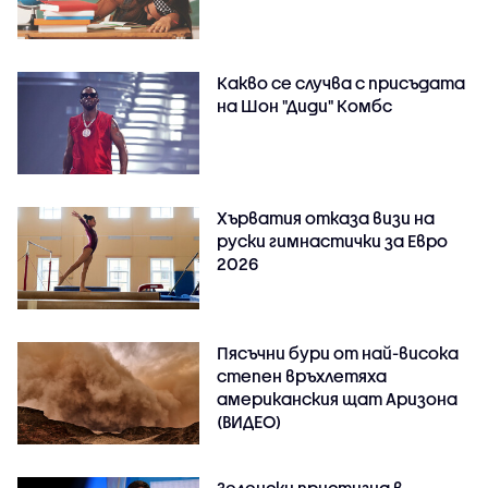
Какво се случва с присъдата
на Шон "Диди" Комбс
Хърватия отказа визи на
руски гимнастички за Евро
2026
Пясъчни бури от най-висока
степен връхлетяха
американския щат Аризона
(ВИДЕО)
Зеленски пристигна в