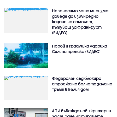
Непоносимо лоша миризма
доведе до извънредно
кацане на самолет,
пътуващ за Франкфурт
(ВИДЕО)
Порой и градушка удариха
Силинстренско (ВИДЕО)
Федерален съд блокира
строежа на балната зала на
Тръмп в Белия дом
АПИ въвежда нови критерии
за спиране на тировете