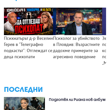
Психиатърът д-р Веселин
Психолог за убийството
Зем
Герев в "Телеграфно
в Пловдив: Възрастните
пои
подкастът": Отглеждат се
дадохме примерите за
ком
деца психопати
агресивно поведение
под
„Мл
ПОСЛЕДНИ
Подготвя ли Риана нов албум