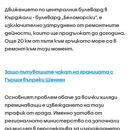
Движението по централния булевард в
Кърджали - булевард „Беломорски“, е
изключително затруднено от ремонтните
дейности, които ще продължат до догодина.
Още 20 км от пътя към гръцкото море са в
ремонт към този момент.
Защо пътуващите чакат на границата с
Гърция въпреки Шенген
Основният проблем обаче за всички хиляди
преминаващи е извеждането на този
трафик от града. Именно затова от
регионалното министерство са започнали
да мислят в перспектива за изграждането