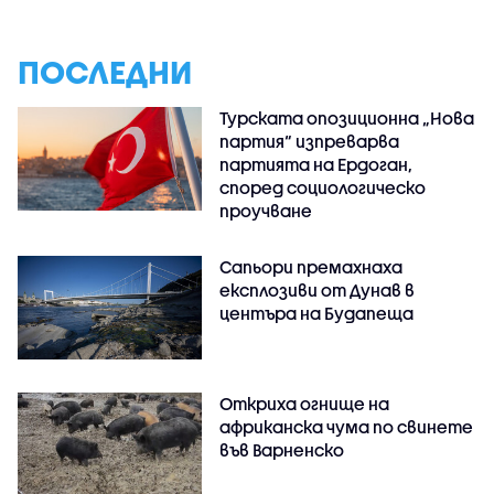
ПОСЛЕДНИ
Турската опозиционна „Нова
партия“ изпреварва
партията на Ердоган,
според социологическо
проучване
Сапьори премахнаха
експлозиви от Дунав в
центъра на Будапеща
Откриха огнище на
африканска чума по свинете
във Варненско