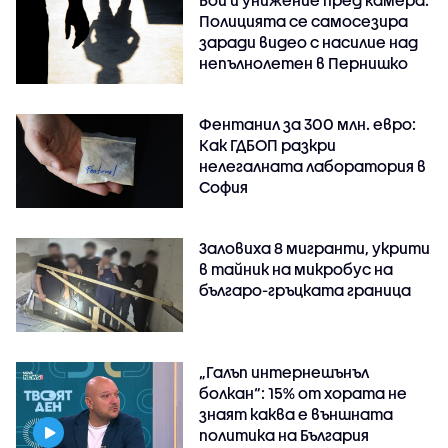
Полицията се самосезира
заради видео с насилие над
непълнолетен в Пернишко
Фентанил за 300 млн. евро:
Как ГДБОП разкри
нелегалната лаборатория в
София
Заловиха 8 мигранти, укрити
в тайник на микробус на
българо-гръцката граница
„Галъп интернешънъл
болкан“: 15% от хората не
знаят каква е външната
политика на България