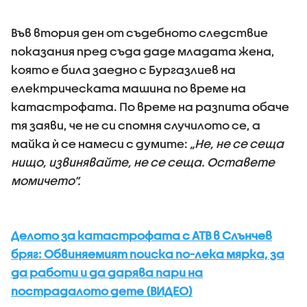
Във втория ден от съдебното следствие
показания пред съда даде младата жена,
която е била заедно с Бургазлиев на
електрическата машина по време на
катастрофата. По време на разпита обаче
тя заяви, че не си спомня случилото се, а
майка ѝ се намеси с думите:
„Не, не се сеща
нищо, извинявайте, не се сеща. Оставете
момичето“.
Делото за катастрофата с АТВ в Слънчев
бряг: Обвиняемият поиска по-лека мярка, за
да работи и да дарява пари на
пострадалото дете (ВИДЕО)