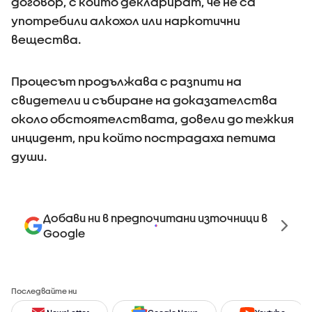
договор, с който декларират, че не са
употребили алкохол или наркотични
вещества.
Процесът продължава с разпити на
свидетели и събиране на доказателства
около обстоятелствата, довели до тежкия
инцидент, при който пострадаха петима
души.
Добави ни в предпочитани източници в
Google
Последвайте ни