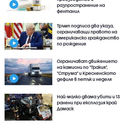
разпространение на
фентанил
Тръмп подписа два указа,
ограничаващи правото на
американско гражданство
по рождение
Ограничават движението
на камиони по "Тракия",
"Струма" и Кресненското
дефиле в петък и неделя
Най-малко двама убити и 13
ранени при експлозия край
Дамаск