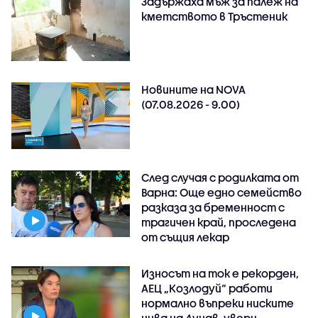
Задържаха мъж за палеж на
кметството в Тръстеник
Новините на NOVA
(07.08.2026 - 9.00)
След случая с родилката от
Варна: Още едно семейство
разказа за бременност с
трагичен край, проследена
от същия лекар
Износът на ток е рекорден,
АЕЦ „Козлодуй“ работи
нормално въпреки ниските
нива на Дунав, увери