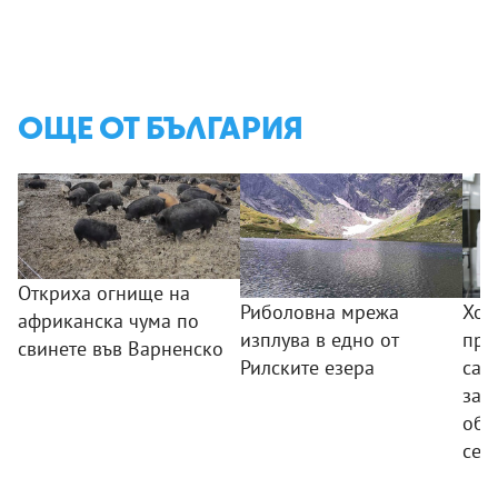
ОЩЕ ОТ БЪЛГАРИЯ
Откриха огнище на
Риболовна мрежа
Хот
африканска чума по
изплува в едно от
пре
свинете във Варненско
Рилските езера
сам
зап
обо
сез