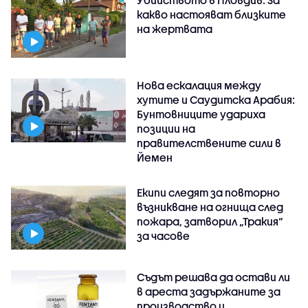
какво настояват близките
на жертвата
Нова ескалация между
хутите и Саудитска Арабия:
Бунтовниците удариха
позиции на
правителствените сили в
Йемен
Екипи следят за повторно
възникване на огнища след
пожара, затворил „Тракия“
за часове
Съдът решава да остави ли
в ареста задържаните за
производство и