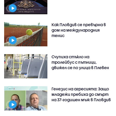
Как Пловдив се превърна в
дом на международния
тенис
Счупиха стъкло на
тролейбус с пътници,
движел се по улица в Плевен
Генезис на агресията: Защо
младежи пребиха до смърт
на 37-годишен мъж в Пловдив