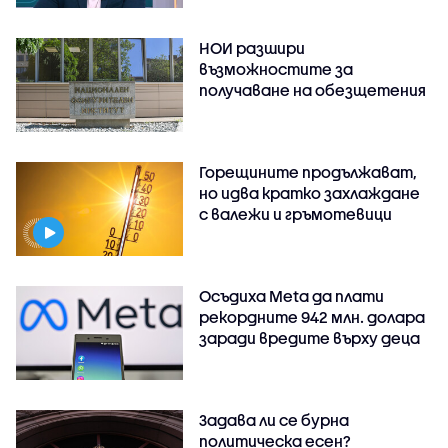
НОИ разшири
възможностите за
получаване на обезщетения
Горещините продължават,
но идва кратко захлаждане
с валежи и гръмотевици
Осъдиха Meta да плати
рекордните 942 млн. долара
заради вредите върху деца
Задава ли се бурна
политическа есен?