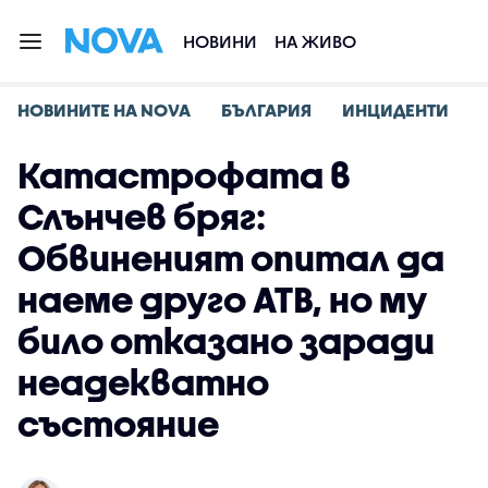
НОВИНИ
НА ЖИВО
НОВИНИТЕ НА NOVA
БЪЛГАРИЯ
ИНЦИДЕНТИ
Катастрофата в
Слънчев бряг:
Обвиненият опитал да
наеме друго АТВ, но му
било отказано заради
неадекватно
състояние