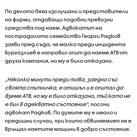
По делото бяха изслушани и представители
на фирми, отдаващи подобни превозни
средства под наем. Адвокатът на
пострадалото семейство Георги Радков
заяви пред съда, че малко преди инцидента
Бургазлиев е направил опит да наеме АТВ от
друга компания, но му е било отказано.
„Няколко минути преди това, заедно със
своята спътничка, е отишъл и е опитал да
вземе АТВ, но му е било отказано, тъй като не
е бил в адекватно състояние“
, посочи
адвокат Радков. По думите му е имало и
предишни случаи, при които обвиняемият не е
връщал наетите машини в добро състояние.