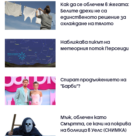
Как да се облечем в жегата:
Белите дрехи не са
единственото решение за
охлаждане на тялото
Наближава пикът на
метеорния поток Персеиди
Спират продължението на
"Барби"?
Мъж, облечен като
Смъртта, се качи на покрива
на болница в Уелс (СНИМКА)