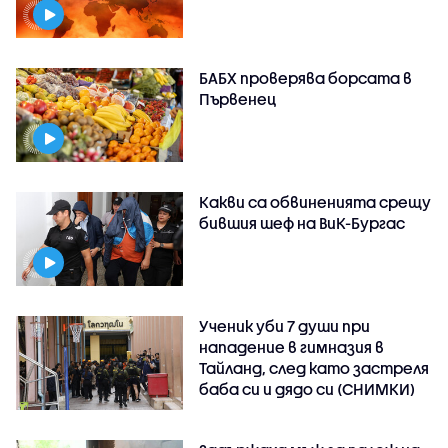
БАБХ проверява борсата в
Първенец
Какви са обвиненията срещу
бившия шеф на ВиК-Бургас
Ученик уби 7 души при
нападение в гимназия в
Тайланд, след като застреля
баба си и дядо си (СНИМКИ)