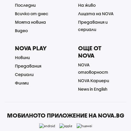
Последни
На живо
Всичко от днес
Лицата на NOVA
Моята новина
Предавания и
сериали
Видео
NOVA PLAY
ОЩЕ ОТ
NOVA
Новини
NOVA
Предавания
отговорност
Сериали
NOVA Кариери
Филми
News in English
МОБИЛНОТО ПРИЛОЖЕНИЕ НА NOVA.BG