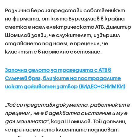
Различна версия представи собственикът
на фирмата, от която Бургазлиев в крайна
сметка е наел електрическото АТВ. Димитър
Шомилов заяви, че служителят, извършил
отдаването под наем, е преценил, че
клиентът е в нормално състояние.
Започна делото за трагедията с АТВ в
Слънчев бряг, близките на пострадалите
искат доживотен затвор (ВИДЕО+СНИМКИ)
„Той си представя документа, работникът е
преценил, че е в адекватно състояние и му е
дал машината“
, каза Шомилов. Той допълни,
че при наемането клиентите подписват