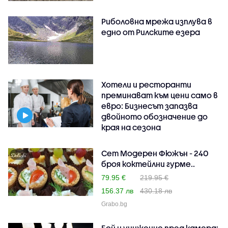
Риболовна мрежа изплува в
едно от Рилските езера
Хотели и ресторанти
преминават към цени само в
евро: Бизнесът запазва
двойното обозначение до
края на сезона
Сет Модерен Фюжън - 240
броя коктейлни гурме..
79.95 €
219.95 €
156.37 лв
430.18 лв
Grabo.bg
Бой и унижение пред камера: