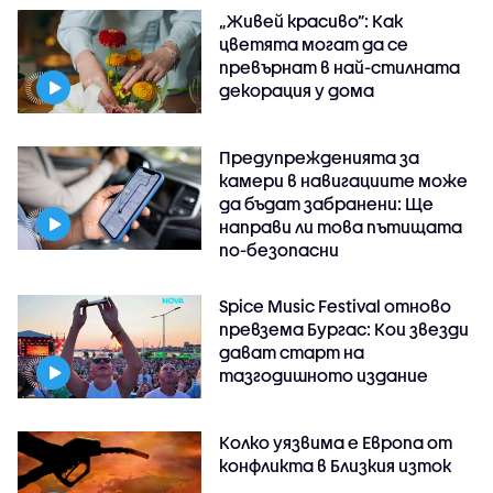
„Живей красиво”: Как
цветята могат да се
превърнат в най-стилната
декорация у дома
Предупрежденията за
камери в навигациите може
да бъдат забранени: Ще
направи ли това пътищата
по-безопасни
Spice Music Festival отново
превзема Бургас: Кои звезди
дават старт на
тазгодишното издание
Колко уязвима е Европа от
конфликта в Близкия изток