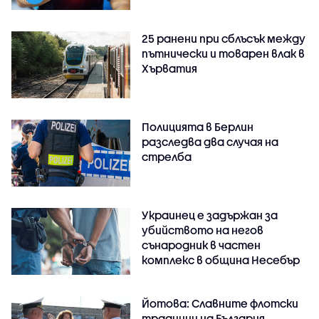
25 ранени при сблъсък между
пътнически и товарен влак в
Хърватия
Полицията в Берлин
разследва два случая на
стрелба
Украинец е задържан за
убийството на негов
сънародник в частен
комплекс в община Несебър
Йотова: Славните флотски
традиции на България