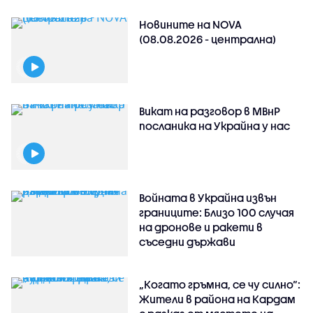
Новините на NOVA
(08.08.2026 - централна)
Викат на разговор в МВнР
посланика на Украйна у нас
Войната в Украйна извън
границите: Близо 100 случая
на дронове и ракети в
съседни държави
„Когато гръмна, се чу силно“:
Жители в района на Кардам