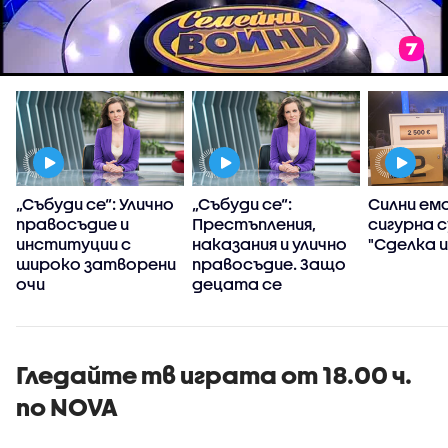
т
„Събуди се“: Улично
„Събуди се“:
Силни емо
правосъдие и
Престъпления,
сигурна с
институции с
наказания и улично
"Сделка и
широко затворени
правосъдие. Защо
очи
децата се
превърнаха в
убийци?
Гледайте тв играта от 18.00 ч.
по NOVA