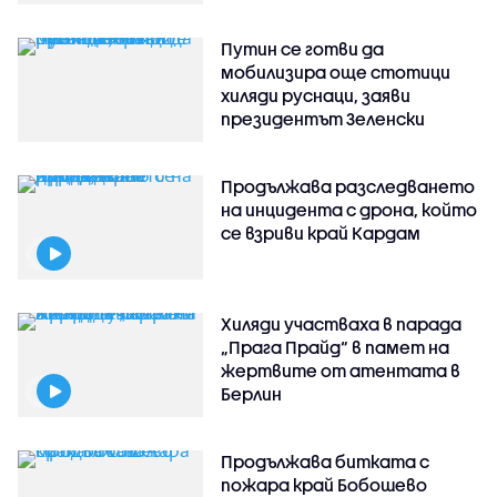
Путин се готви да
мобилизира още стотици
хиляди руснаци, заяви
президентът Зеленски
Продължава разследването
на инцидента с дрона, който
се взриви край Кардам
Хиляди участваха в парада
„Прага Прайд“ в памет на
жертвите от атентата в
Берлин
Продължава битката с
пожара край Бобошево