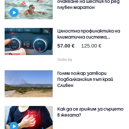
очакване на шестия по ред
плувен маратон
Цялостна профилактика на
климатична система,..
57.00 €
125.00 €
Grabo.bg
Голям пожар затвори
Подбалканския път край
Сливен
Как да се грижим за сърцето
в жегата?