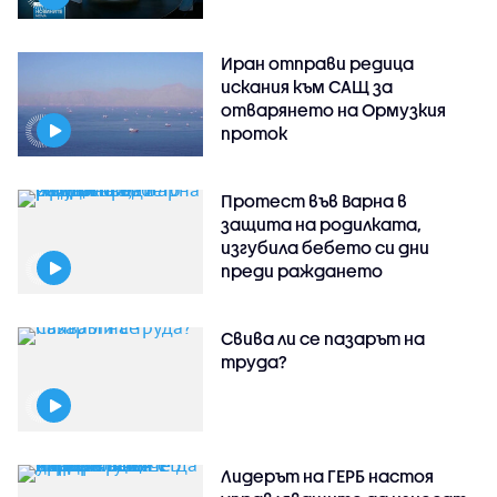
Иран отправи редица
искания към САЩ за
отварянето на Ормузкия
проток
Протест във Варна в
защита на родилката,
изгубила бебето си дни
преди раждането
Свива ли се пазарът на
труда?
Лидерът на ГЕРБ настоя