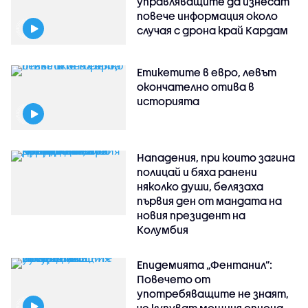
управляващите да изнесат
повече информация около
случая с дрона край Кардам
Етикетите в евро, левът
окончателно отива в
историята
Нападения, при които загина
полицай и бяха ранени
няколко души, белязаха
първия ден от мандата на
новия президент на
Колумбия
Епидемията „Фентанил”:
Повечето от
употребяващите не знаят,