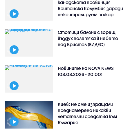
канадската провинция
Британска Колумбия заради
неконтролируем пожар
Стотици балони с горещ
въздух полетяха в небето
над Бристол (ВИДЕО)
Новините на NOVA NEWS
(08.08.2026 - 20:00)
Киев: Не сме изпращали
преднамерено никакви
летателни средства към
България