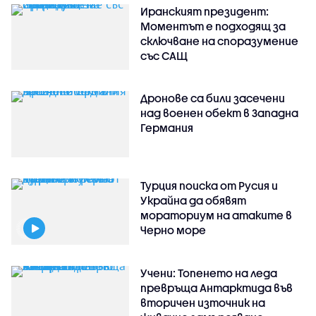
Иранският президент:
Моментът е подходящ за
сключване на споразумение
със САЩ
Дронове са били засечени
над военен обект в Западна
Германия
Турция поиска от Русия и
Украйна да обявят
мораториум на атаките в
Черно море
Учени: Топенето на леда
превръща Антарктида във
вторичен източник на