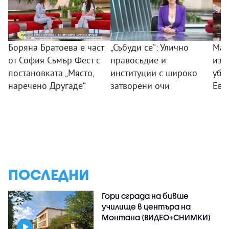
Боряна Братоева е част
„Събуди се“: Улично
Мар
от София Съмър Фест с
правосъдие и
изп
постановката „Място,
институции с широко
убие
наречено Другаде“
затворени очи
Ево
ПОСЛЕДНИ
Гори сграда на бивше
училище в центъра на
Монтана (ВИДЕО+СНИМКИ)