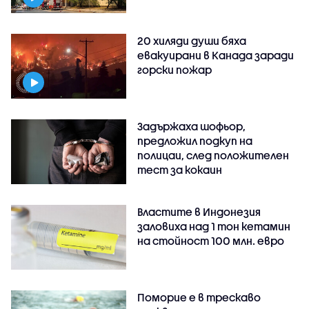
20 хиляди души бяха
евакуирани в Канада заради
горски пожар
Задържаха шофьор,
предложил подкуп на
полицаи, след положителен
тест за кокаин
Властите в Индонезия
заловиха над 1 тон кетамин
на стойност 100 млн. евро
Поморие е в трескаво