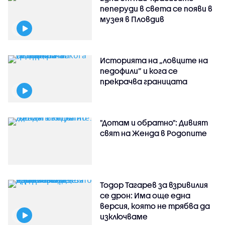
пеперуди в света се появи в
музея в Пловдив
Историята на „ловците на
педофили” и кога се
прекрачва границата
"Дотам и обратно": Дивият
свят на Женда в Родопите
Тодор Тагарев за взривилия
се дрон: Има още една
версия, която не трябва да
изключваме