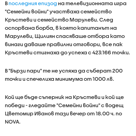
В
последния епизод
на телевизионната игра
"Семейни войни" участваха семейство
Кръстеви и семейство Марулеви. След
оспорвана борба, в която капитанът на
Марулеви, Щилиян спасяваше отбора като
винаги даваше правилни отговори, все пак
Кръстеви стигнаха до успеха с 423:166 точки.
В "Бързи пари" те не успяха да съберат 200
точки и спечелиха минимума от 1000 лв.
Кой ще бъде съперник на Кръстеви и кой ще
победи - гледайте "Семейни войни" с водещ
Цветомир Иванов тази вечер от 18.00 ч. по
NOVA.