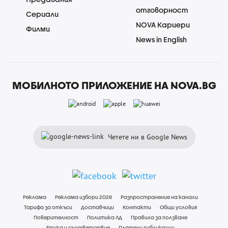
отговорност
Сериали
NOVA Кариери
Филми
News in English
МОБИЛНОТО ПРИЛОЖЕНИЕ НА NOVA.BG
Четете ни в Google News
Реклама
Реклама избори 2026
Разпространение на канали
Тарифа за откъси
Доставчици
Контакти
Общи условия
Поверителност
Политика ЛД
Правила за ползване
Етика и съответствие
Платени публикации