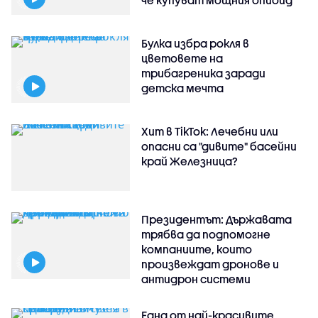
че купуват мощния опиоид
Булка избра рокля в
цветовете на
трибагреника заради
детска мечта
Хит в TikTok: Лечебни или
опасни са "дивите" басейни
край Железница?
Президентът: Държавата
трябва да подпомогне
компаниите, които
произвеждат дронове и
антидрон системи
Една от най-красивите