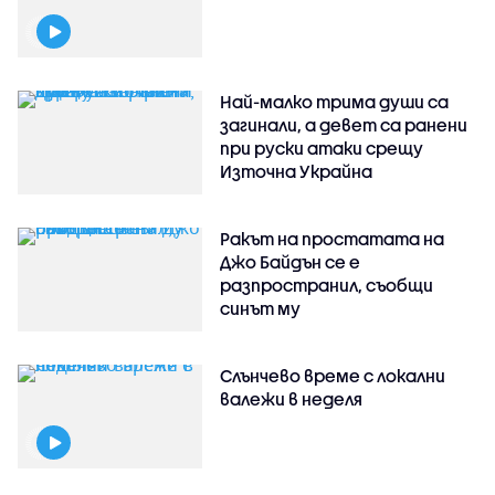
Най-малко трима души са
загинали, а девет са ранени
при руски атаки срещу
Източна Украйна
Ракът на простатата на
Джо Байдън се е
разпространил, съобщи
синът му
Слънчево време с локални
валежи в неделя