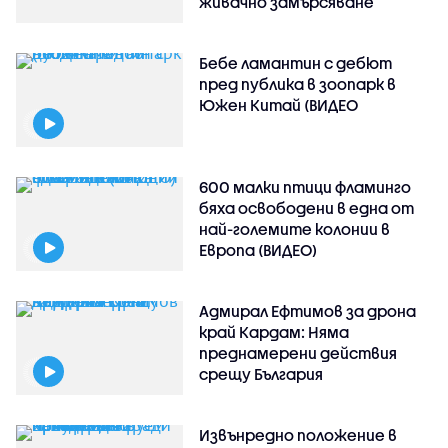
живачно замърсяване
Бебе ламантин с дебют
пред публика в зоопарк в
Южен Китай (ВИДЕО
600 малки птици фламинго
бяха освободени в една от
най-големите колонии в
Европа (ВИДЕО)
Адмирал Ефтимов за дрона
край Кардам: Няма
преднамерени действия
срещу България
Извънредно положение в