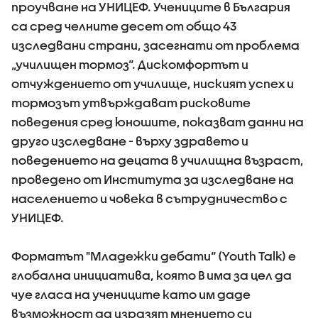
проучване на УНИЦЕФ. Учениците в България
са сред челните десет от общо 43
изследвани страни, засегнати от проблема
„училищен тормоз“. Дискомфортът и
отчуждението от училище, ниският успех и
тормозът утвърждават рисковите
поведения сред юношите, показват данни на
друго изследване - върху здравето и
поведението на децата в училищна възраст,
проведено от Института за изследване на
населението и човека в сътрудничество с
УНИЦЕФ.
Форматът "Младежки дебати“ (Youth Talk) е
глобална инициатива, която В има за цел да
чуе гласа на учениците като им даде
възможност да изразят мнението си