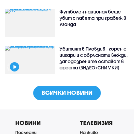
Футболен национал беше
убит с павета при грабеж в
Уганда
Убитият в Пловдив - горен с
цигари и с обръснати вежди,
заподозрените остават в
ареста (ВИДЕО+СНИМКИ)
ВСИЧКИ НОВИНИ
НОВИНИ
ТЕЛЕВИЗИЯ
Последни
На живо