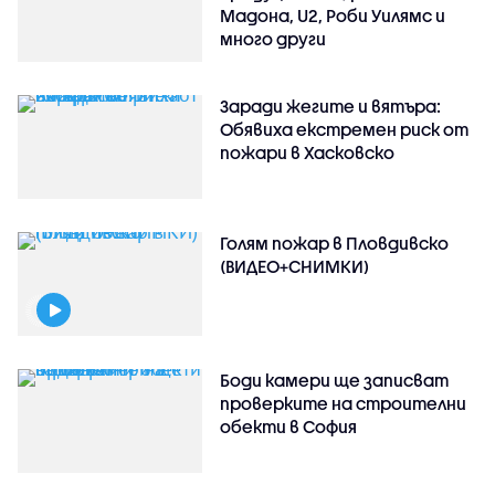
Мадона, U2, Роби Уилямс и
много други
Заради жегите и вятъра:
Обявиха екстремен риск от
пожари в Хасковско
Голям пожар в Пловдивско
(ВИДЕО+СНИМКИ)
Боди камери ще записват
проверките на строителни
обекти в София