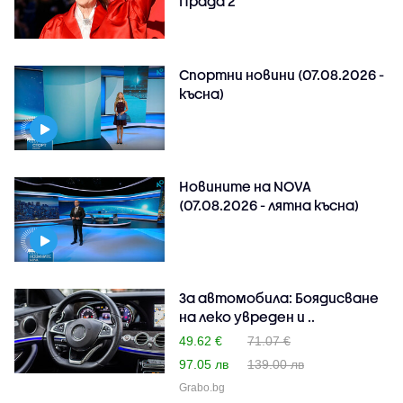
Прада 2“
Спортни новини (07.08.2026 -
късна)
Новините на NOVA
(07.08.2026 - лятна късна)
За автомобила: Боядисване
на леко увреден и ..
49.62 €
71.07 €
97.05 лв
139.00 лв
Grabo.bg