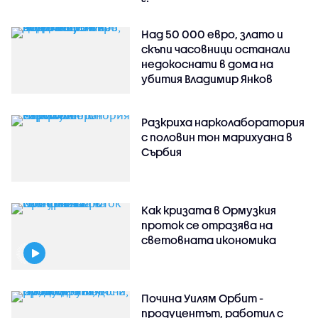
Над 50 000 евро, злато и
скъпи часовници останали
недокоснати в дома на
убития Владимир Янков
Разкриха нарколаборатория
с половин тон марихуана в
Сърбия
Как кризата в Ормузкия
проток се отразява на
световната икономика
Почина Уилям Орбит -
продуцентът, работил с