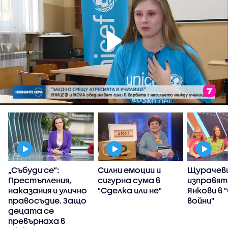
„Събуди се“:
Силни емоции и
Щурачеви
Престъпления,
сигурна сума в
изправят
наказания и улично
"Сделка или не"
Янкови в 
правосъдие. Защо
войни"
децата се
превърнаха в