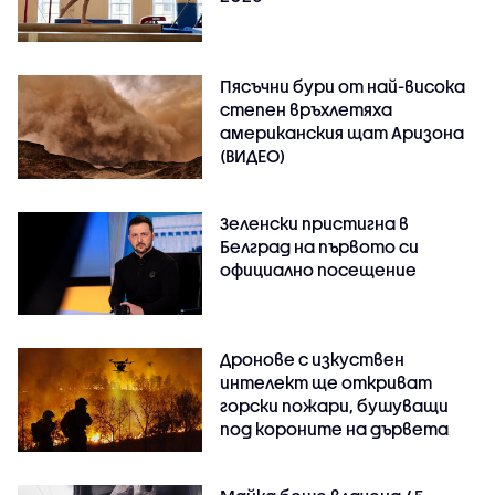
Пясъчни бури от най-висока
степен връхлетяха
американския щат Аризона
(ВИДЕО)
Зеленски пристигна в
Белград на първото си
официално посещение
Дронове с изкуствен
интелект ще откриват
горски пожари, бушуващи
под короните на дървета