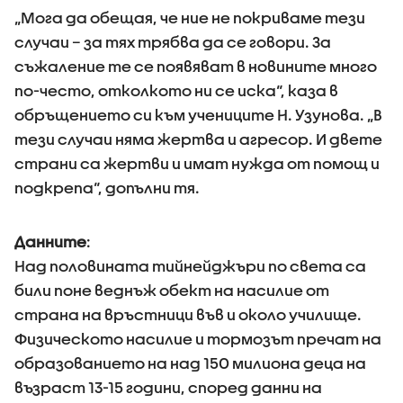
„Мога да обещая, че ние не покриваме тези
случаи – за тях трябва да се говори. За
съжаление те се появяват в новините много
по-често, отколкото ни се иска“, каза в
обръщението си към учениците Н. Узунова. „В
тези случаи няма жертва и агресор. И двете
страни са жертви и имат нужда от помощ и
подкрепа“, допълни тя.
Данните
:
Над половината тийнейджъри по света са
били поне веднъж обект на насилие от
страна на връстници във и около училище.
Физическото насилие и тормозът пречат на
образованието на над 150 милиона деца на
възраст 13-15 години, според данни на