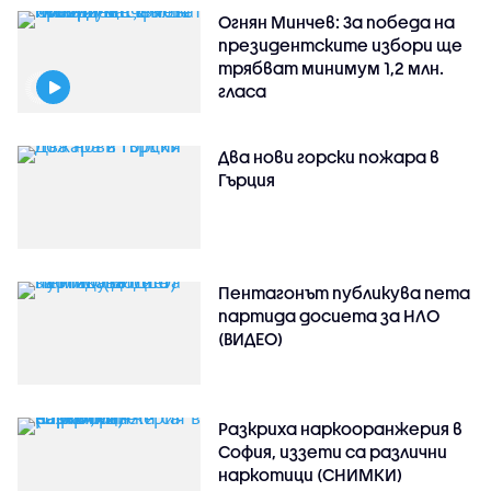
Огнян Минчев: За победа на
президентските избори ще
трябват минимум 1,2 млн.
гласа
Два нови горски пожара в
Гърция
Пентагонът публикува пета
партида досиета за НЛО
(ВИДЕО)
Разкриха наркооранжерия в
София, иззети са различни
наркотици (СНИМКИ)