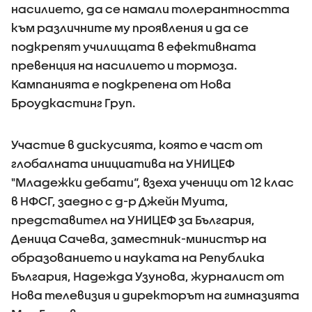
насилието, да се намали толерантността
към различните му проявления и да се
подкрепят училищата в ефективната
превенция на насилието и тормоза.
Кампанията е подкрепена от Нова
Броудкастинг Груп.
Участие в дискусията, която е част от
глобалната инициатива на УНИЦЕФ
"Младежки дебати“, взеха ученици от 12 клас
в НФСГ, заедно с д-р Джейн Муита,
представител на УНИЦЕФ за България,
Деница Сачева, заместник-министър на
образованието и науката на Република
България, Надежда Узунова, журналист от
Нова телевизия и директорът на гимназията