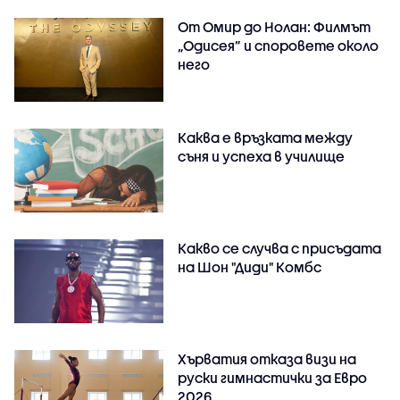
От Омир до Нолан: Филмът
„Одисея” и споровете около
него
Каква е връзката между
съня и успеха в училище
Какво се случва с присъдата
на Шон "Диди" Комбс
Хърватия отказа визи на
руски гимнастички за Евро
2026