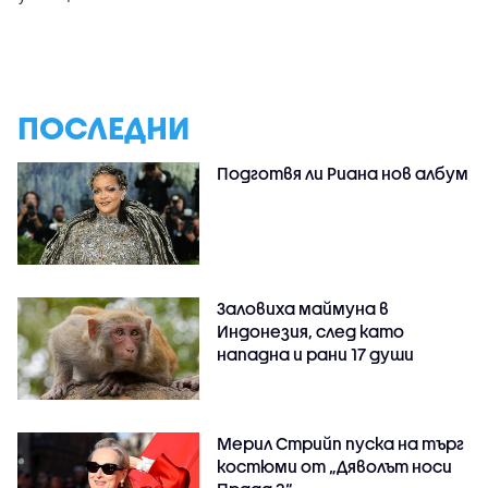
ПОСЛЕДНИ
Подготвя ли Риана нов албум
Заловиха маймуна в
Индонезия, след като
нападна и рани 17 души
Мерил Стрийп пуска на търг
костюми от „Дяволът носи