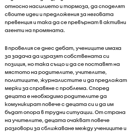
относно насилието и тормоза, да споделят
своите идеи и предложения за неговата
превенция и така да се превърнат в активни
агенти на промяната.
В провелия се днес дебат, учениците имаха
за задача да изразят собствената си
позиция, но така също и да се поставят на
мястото на родителите, учителите,
политиците, журналистите и да предложат
мерки за справяне с проблема. Според
децата е необходимо родителите да
комуникират повече с децата си и да им
бъдат опора в трудни ситуации. От страна
на учителите, децата очакват повече
разговори за сближаване между учениците и