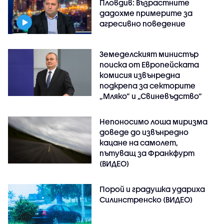
Пловдив: Възрастните
дадохме примерите за
агресивно поведение
Земеделският министър
поиска от Европейската
комисия извънредна
подкрепа за секторите
„Мляко“ и „Свиневъдство“
Непоносимо лоша миризма
доведе до извънредно
кацане на самолет,
пътуващ за Франкфурт
(ВИДЕО)
Порой и градушка удариха
Силинстренско (ВИДЕО)