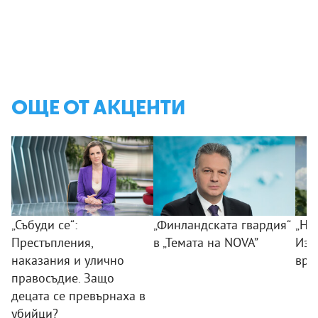
ОЩЕ ОТ АКЦЕНТИ
„Събуди се“:
„Финландската гвардия“
„Ни
Престъпления,
в „Темата на NOVA”
Изк
наказания и улично
вра
правосъдие. Защо
децата се превърнаха в
убийци?