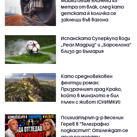
Майка беше влачена 45
метра от влак, след като
детската ѝ количка се
заклещи във вагона
Испанската Суперкупа води
„Реал Мадрид“ и „Барселона“
близо до България
Като средновековен
фентъзи роман:
Призрачният град Крако,
който в миналото е бил
пълен с живот (СНИМКИ)
Психиатърът д-р Веселин
Герев в "Телеграфно
подкастът": Отглеждат се
деца психопати