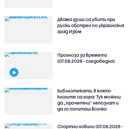
Двама души са убити при
руски обстрeл по украинския
град Изюм
Прогноза за времето
(07.08.2026 - следобедна)
Библиотеката, в която
книгите са хора: Тук можеш
да „прочетеш“ непознат и
да го попиташ всичко
Спортни новини (07.08.2026 -