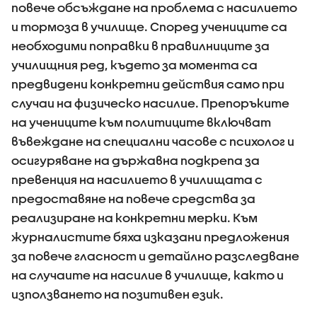
повече обсъждане на проблема с насилието
и тормоза в училище. Според учениците са
необходими поправки в правилниците за
училищния ред, където за момента са
предвидени конкретни действия само при
случаи на физическо насилие. Препоръките
на учениците към политиците включват
въвеждане на специални часове с психолог и
осигуряване на държавна подкрепа за
превенция на насилието в училищата с
предоставяне на повече средства за
реализиране на конкретни мерки. Към
журналистите бяха изказани предложения
за повече гласност и детайлно разследване
на случаите на насилие в училище, както и
използването на позитивен език.