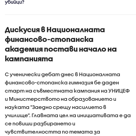
убийци?
Дискусия в Националната
финансово-стопанска
академия постави начало на
кампанията
С ученически дебат днес в Националната
финансово-стопанска гимназия бе даден
старт на съвместната кампания на УНИЦЕФ
и Министерството на образованието и
науката "Заедно срещу насилието в
училище“. Главната цел на инициативата е да
се повиши разбирането и
чувствителността по темата за