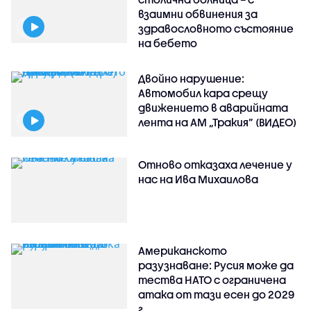
взаимни обвинения за
здравословното състояние
на бебето
Двойно нарушение:
Автомобил кара срещу
движението в аварийната
лента на АМ „Тракия” (ВИДЕО)
Отново отказаха лечение у
нас на Ива Михаилова
Американското
разузнаване: Русия може да
тества НАТО с ограничена
атака от тази есен до 2029
г.