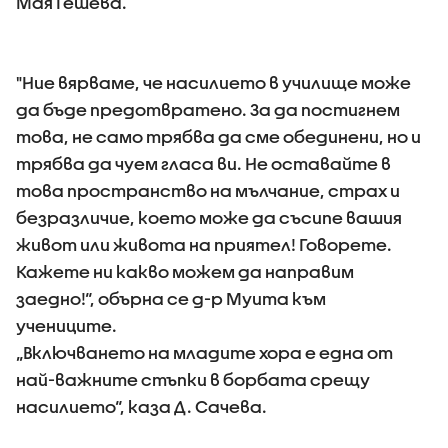
Мая Гешева.
"Ние вярваме, че насилието в училище може
да бъде предотвратено. За да постигнем
това, не само трябва да сме обединени, но и
трябва да чуем гласа ви. Не оставайте в
това пространство на мълчание, страх и
безразличие, което може да съсипе вашия
живот или живота на приятел! Говорете.
Кажете ни какво можем да направим
заедно!“, обърна се д-р Муита към
учениците.
„Включването на младите хора е една от
най-важните стъпки в борбата срещу
насилието“, каза Д. Сачева.