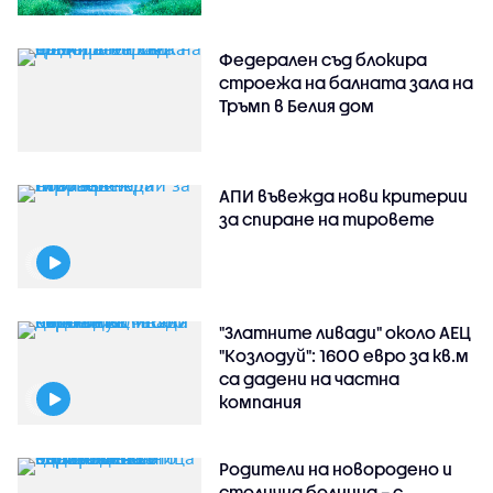
Федерален съд блокира
строежа на балната зала на
Тръмп в Белия дом
АПИ въвежда нови критерии
за спиране на тировете
"Златните ливади" около АЕЦ
"Козлодуй": 1600 евро за кв.м
са дадени на частна
компания
Родители на новородено и
столична болница – с