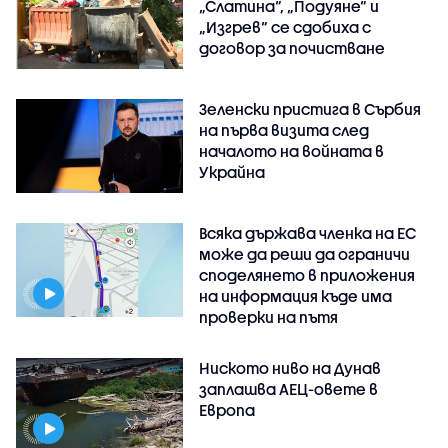
„Слатина“, „Подуяне“ и
„Изгрев“ се сдобиха с
договор за почистване
Зеленски пристига в Сърбия
на първа визита след
началото на войната в
Украйна
Всяка държава членка на ЕС
може да реши да ограничи
споделянето в приложения
на информация къде има
проверки на пътя
Ниското ниво на Дунав
заплашва АЕЦ-овете в
Европа