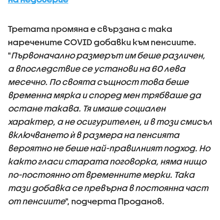
Третата промяна е свързана с така
наречените COVID добавки към пенсиите.
"
Първоначално размерът им беше различен,
а впоследствие се установи на 60 лева
месечно. По своята същност това беше
временна мярка и според мен трябваше да
остане такава. Тя имаше социален
характер, а не осигурителен, и в този смисъл
включването ѝ в размера на пенсията
вероятно не беше най-правилният подход. Но
както гласи старата поговорка, няма нищо
по-постоянно от временните мерки. Така
тази добавка се превърна в постоянна част
от пенсиите
", подчерта Проданов.