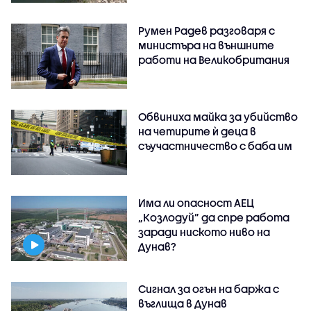
Румен Радев разговаря с
министъра на външните
работи на Великобритания
Обвиниха майка за убийство
на четирите ѝ деца в
съучастничество с баба им
Има ли опасност АЕЦ
„Козлодуй” да спре работа
заради ниското ниво на
Дунав?
Сигнал за огън на баржа с
въглища в Дунав