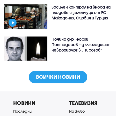
Засилен контрол на вноса на
плодове и зеленчуци от РС
Македония, Сърбия и Турция
Почина д-р Георги
Поптодоров – дългогодишен
неврохирург в „Пирогов“
ВСИЧКИ НОВИНИ
НОВИНИ
ТЕЛЕВИЗИЯ
Последни
На живо