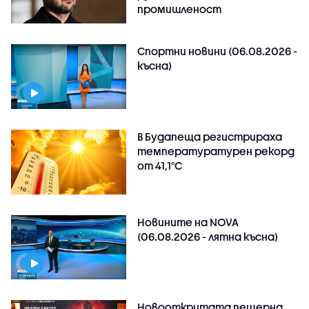
промишленост
Спортни новини (06.08.2026 -
късна)
В Будапеща регистрираха
температуратурен рекорд
от 41,1°C
Новините на NOVA
(06.08.2026 - лятна късна)
Новооткритата пещерна