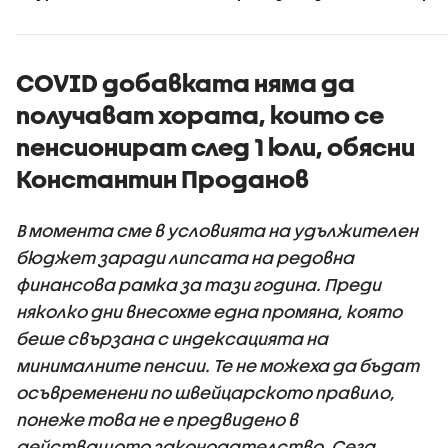
високия си ръст на
в
доверие през
киберси
първите 100 дни
на държ
управление
COVID добавката няма да
получават хората, които се
пенсионират след 1 юли, обясни
Константин Проданов
В момента сме в условията на удължителен
бюджет заради липсата на редовна
финансова рамка за тази година. Преди
няколко дни внесохме една промяна, която
беше свързана с индексацията на
минималните пенсии. Те не можеха да бъдат
осъвременени по швейцарското правило,
понеже това не е предвидено в
действащото законодателство. Сега,