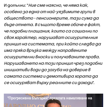
И допълни: "
Ние сме наясно, че няма как,
особено за една от най-уязвимите групи в
обществото - пенсионерите, тази сума да
бъде отнета. В същото време обаче е факт,
че подобни плащания, които са социални по
своя характер, нарушават осигурителния
принцип на системата, при който следва да
има пряка връзка между направените
осигурителни вноски и получаваните права.
Нарушаването на този принцип чрез подобни
инициативи води до загуба на доверие в
самата система и демотивира хората да
се осигуряват върху реалните си доходи
".