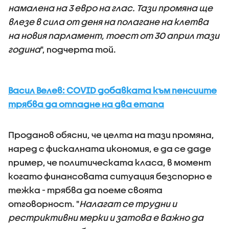
намалена на 3 евро на глас. Тази промяна ще
влезе в сила от деня на полагане на клетва
на новия парламент, тоест от 30 април тази
година
", подчерта той.
Васил Велев: COVID добавката към пенсиите
трябва да отпадне на два етапа
Проданов обясни, че целта на тази промяна,
наред с фискалната икономия, е да се даде
пример, че политическата класа, в момент
когато финансовата ситуация безспорно е
тежка - трябва да поеме своята
отговорност. "
Налагат се трудни и
рестриктивни мерки и затова е важно да