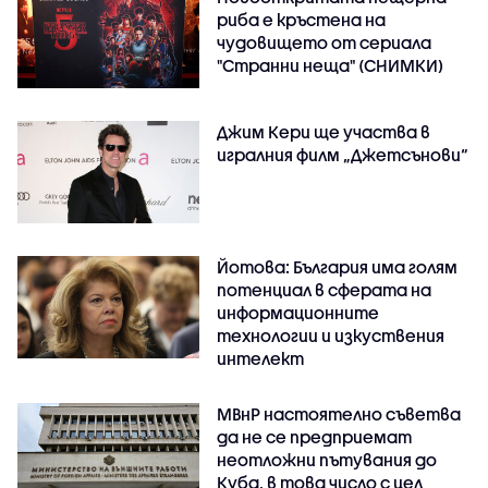
риба е кръстена на
чудовището от сериала
"Странни неща" (СНИМКИ)
Джим Кери ще участва в
игралния филм „Джетсънови“
Йотова: България има голям
потенциал в сферата на
информационните
технологии и изкуствения
интелект
МВнР настоятелно съветва
да не се предприемат
неотложни пътувания до
Куба, в това число с цел