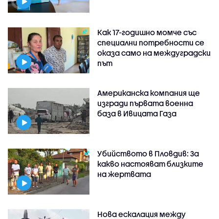
Как 17-годишно момче със
специални потребности се
оказа само на междуградски
път
Американска компания ще
изгради първата военна
база в Ивицата Газа
Убийството в Пловдив: За
какво настояват близките
на жертвата
Нова ескалация между