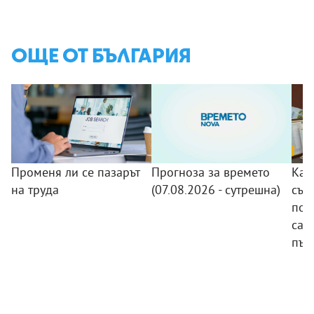
ОЩЕ ОТ БЪЛГАРИЯ
Променя ли се пазарът
Прогноза за времето
Как
на труда
(07.08.2026 - сутрешна)
със
пот
сам
път