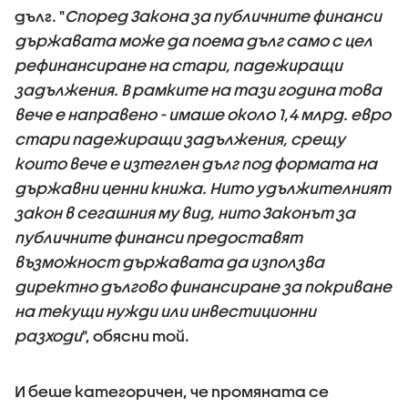
дълг. "
Според Закона за публичните финанси
държавата може да поема дълг само с цел
рефинансиране на стари, падежиращи
задължения. В рамките на тази година това
вече е направено - имаше около 1,4 млрд. евро
стари падежиращи задължения, срещу
които вече е изтеглен дълг под формата на
държавни ценни книжа. Нито удължителният
закон в сегашния му вид, нито Законът за
публичните финанси предоставят
възможност държавата да използва
директно дългово финансиране за покриване
на текущи нужди или инвестиционни
разходи
", обясни той.
И беше категоричен, че промяната се