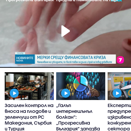
Засилен контрол на
„Галъп
Експерт
вноса на плодове и
интернешънъл
предупре
зеленчуци от РС
болкан“:
изкривен
Македония, Сърбия
„Прогресивна
конкуренц
и Турция
България“ запазва
сектора 