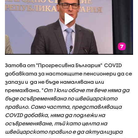
Затова от "Прогресивна България" COVID
добавката за настоящите пенсионери да се
запази и да не бъде намалявана или
премахвана. "
От 1 юли обаче тя вече няма да
бъде осъвременявана по швейцарското
правило. Само частта, представляваща
COVID добавка, няма да подлежи на
осъвременяване, тъй като целта на
швейцарското правило е да актуализира