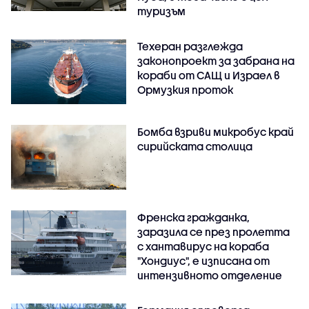
туризъм
Техеран разглежда
законопроект за забрана на
кораби от САЩ и Израел в
Ормузкия проток
Бомба взриви микробус край
сирийската столица
Френска гражданка,
заразила се през пролетта
с хантавирус на кораба
"Хондиус", е изписана от
интензивното отделение