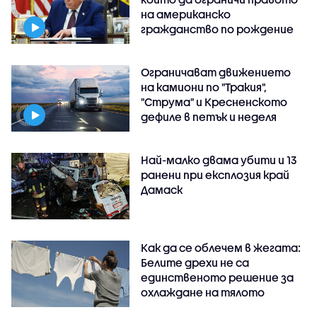
на американско
гражданство по рождение
Ограничават движението
на камиони по "Тракия",
"Струма" и Кресненското
дефиле в петък и неделя
Най-малко двама убити и 13
ранени при експлозия край
Дамаск
Как да се облечем в жегата:
Белите дрехи не са
единственото решение за
охлаждане на тялото