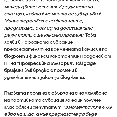
между двете четения, в резултат на
анализа, който в момента се извършва в
Министерството на финансите,
предлагаме, с оглед на досегашните
резултати, още няколко промени.
Това
заяви в Народното събрание
председателят на Временната комисия по
бюджет и финанси Константин Проданов от
ПГ на “Прогресивна България”. Той даде
брифинг във връзка с промени в
удължителния закон за бюджета.
Първата промяна е свързана с намаляване
на партийната субсидия за един получен
глас обясни депутатът. "
В момента тя е 4,09
евро на глас, а ние предлагаме да бъде