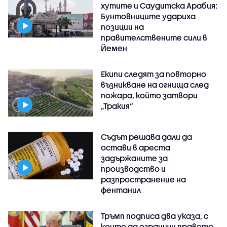
хутите и Саудитска Арабия:
Бунтовниците удариха
позиции на
правителствените сили в
Йемен
Екипи следят за повторно
възникване на огнища след
пожара, който затвори
„Тракия“
Съдът решава дали да
остави в ареста
задържаните за
производство и
разпространение на
фентанил
Тръмп подписа два указа, с
които да ограничи правото