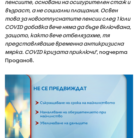
пенсиите, основани на осигурителен стаж и
възраст, а не социални плащания. Освен
това за новоотпуснатите пенсии след 1 юли
COVID добавка вече няма да бъде включвана,
защото, както вече отбелязахме, тя
представляваше временна антикризисна
мярка. COVID кризата приключи
", подчерта
Проданов.