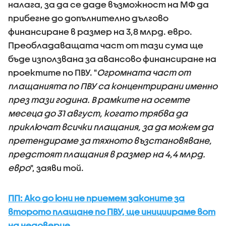
налага, за да се даде възможност на МФ да
прибегне до допълнително дългово
финансиране в размер на 3,8 млрд. евро.
Преобладаващата част от тази сума ще
бъде използвана за авансово финансиране на
проектите по ПВУ. "
Огромната част от
плащанията по ПВУ са концентрирани именно
през тази година. В рамките на осемте
месеца до 31 август, когато трябва да
приключат всички плащания, за да можем да
претендираме за тяхното възстановяване,
предстоят плащания в размер на 4,4 млрд.
евро
", заяви той.
ПП: Ако до юни не приемем законите за
второто плащане по ПВУ, ще инициираме вот
на недоверие