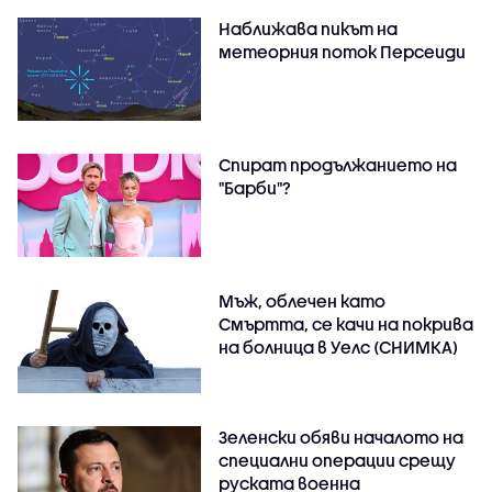
Наближава пикът на
метеорния поток Персеиди
Спират продължанието на
"Барби"?
Мъж, облечен като
Смъртта, се качи на покрива
на болница в Уелс (СНИМКА)
Зеленски обяви началото на
специални операции срещу
руската военна