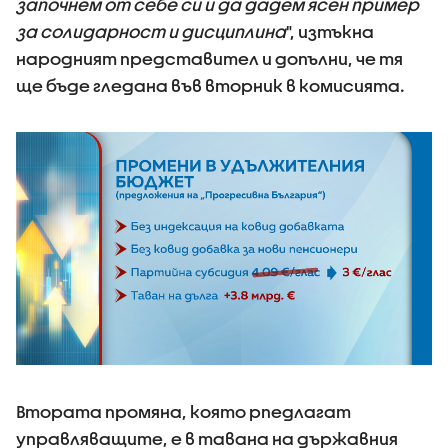
започнем от себе си и да дадем ясен пример
за солидарност и дисциплина
", изтъкна
народният представител и допълни, че тя
ще бъде гледана във вторник в комисията.
Втората промяна, която рпедлагат
управляващите, е в тавана на държавния