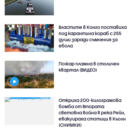
Властите в Конго поставиха
под карантина кораб с 255
души заради съмнения за
ебола
Пожар пламна в столичен
квартал (ВИДЕО)
Откриха 200-килограмова
бомба от Втората
световна война в река Рейн,
евакуираха стотици в Кьолн
(СНИМКИ)