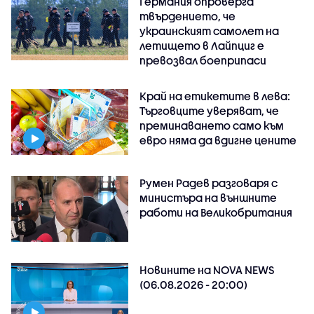
Германия опроверга
твърдението, че
украинският самолет на
летището в Лайпциг е
превозвал боеприпаси
Край на етикетите в лева:
Търговците уверяват, че
преминаването само към
евро няма да вдигне цените
Румен Радев разговаря с
министъра на външните
работи на Великобритания
Новините на NOVA NEWS
(06.08.2026 - 20:00)