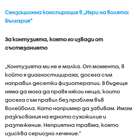
Сензационна конспирация в „Игри на волята:
България“
За контузията, която го извади от
състезанието
„Контузията ми не е малка. От момента, в
който я диагностицираха, досега съм
направил десетки физиотерапии. В бъдеще
няма да мога да правя някои неща, които
досега съм правил без проблем във
волейбола. Като например да забивам. Имам
разкъсвания на едното сухожилие и
разтежение. Неприятна травма, която
изисква сериозно лечение.“