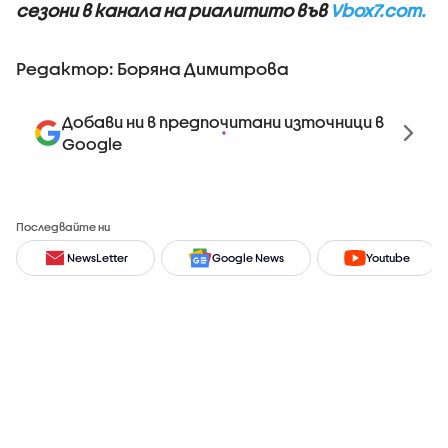
сезони в канала на риалитито във
Vbox7.com.
Редактор: Боряна Димитрова
Добави ни в предпочитани източници в
Google
Последвайте ни
NewsLetter
Google News
Youtube