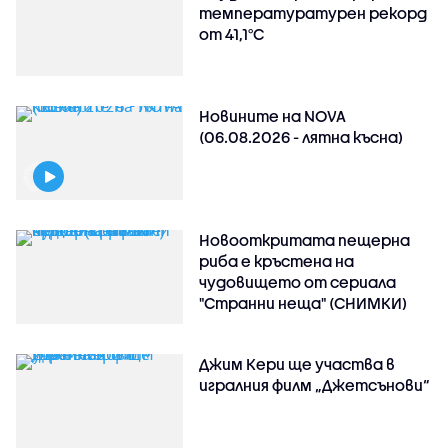
температуратурен рекорд
от 41,1°C
Новините на NOVA
(06.08.2026 - лятна късна)
Новооткритата пещерна
риба е кръстена на
чудовището от сериала
"Странни неща" (СНИМКИ)
Джим Кери ще участва в
игралния филм „Джетсънови“