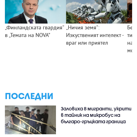
„Финландската гвардия“
„Ничия земя“:
Без
в „Темата на NOVA”
Изкуственият интелект -
тий
враг или приятел
на 
мом
ПОСЛЕДНИ
Заловиха 8 мигранти, укрити
в тайник на микробус на
българо-гръцката граница