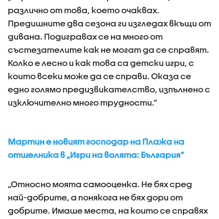
различно от това, което очаквах.
Предишните два сезона ги изгледах вкъщи от
дивана. Подигравах се на много от
състезателите как не могат да се справят.
Колко е лесно и как това са детски игри, с
които всеки може да се справи. Оказа се
едно голямо предизвикателство, изпълнено с
изключително много трудности.“
Мартин е новият господар на Плажа на
отшелника в „Игри на волята: България“
„Относно моята самооценка. Не бях сред
най-добрите, а понякога не бях дори от
добрите. Имаше места, на които се справях