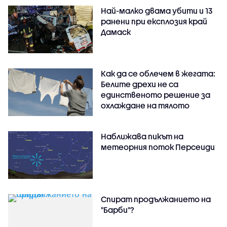
Най-малко двама убити и 13
ранени при експлозия край
Дамаск
Как да се облечем в жегата:
Белите дрехи не са
единственото решение за
охлаждане на тялото
Наближава пикът на
метеорния поток Персеиди
Спират продължанието на
"Барби"?