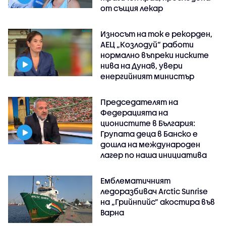
от същия лекар
Износът на ток е рекорден,
АЕЦ „Козлодуй“ работи
нормално въпреки ниските
нива на Дунав, увери
енергийният министър
Председателят на
Федерацията на
ционистите в България:
Групата деца в Банско е
дошла на международен
лагер по наша инициатива
Емблематичният
ледоразбивач Arctic Sunrise
на „Грийнпийс” акостира във
Варна