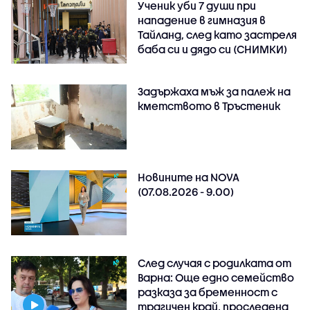
Ученик уби 7 души при
нападение в гимназия в
Тайланд, след като застреля
баба си и дядо си (СНИМКИ)
Задържаха мъж за палеж на
кметството в Тръстеник
Новините на NOVA
(07.08.2026 - 9.00)
След случая с родилката от
Варна: Още едно семейство
разказа за бременност с
трагичен край, проследена