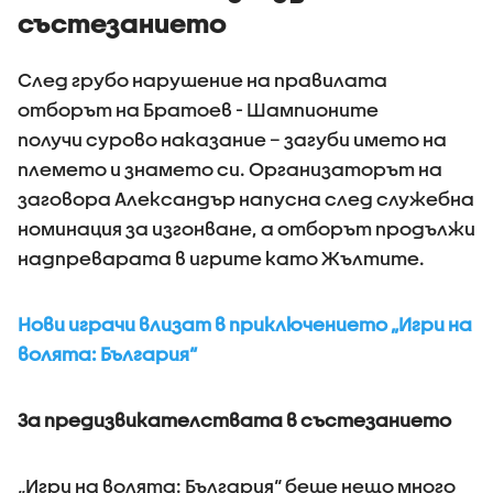
състезанието
След грубо нарушение на правилата
отборът на Братоев - Шампионите
получи сурово наказание – загуби името на
племето и знамето си. Организаторът на
заговора Александър напусна след служебна
номинация за изгонване, а отборът продължи
надпреварата в игрите като Жълтите.
Нови играчи влизат в приключението „Игри на
волята: България“
За предизвикателствата в състезанието
„Игри на волята: България“ беше нещо много