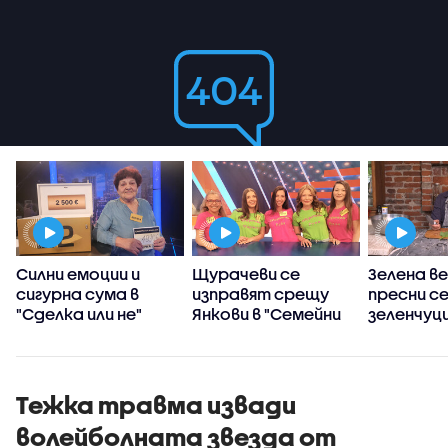
Силни емоции и
Щурачеви се
Зелена ве
сигурна сума в
изправят срещу
пресни с
"Сделка или не"
Янкови в "Семейни
зеленчуц
войни"
Станимир
„Черешка
тортат
Тежка травма извади
волейболната звезда от