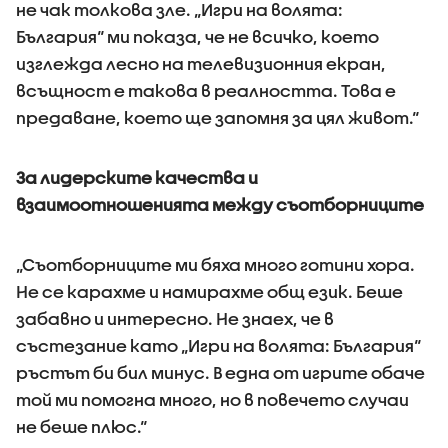
не чак толкова зле. „Игри на волята:
България“ ми показа, че не всичко, което
изглежда лесно на телевизионния екран,
всъщност е такова в реалността. Това е
предаване, което ще запомня за цял живот.“
За лидерските качества и
взаимоотношенията между съотборниците
„Съотборниците ми бяха много готини хора.
Не се карахме и намирахме общ език. Беше
забавно и интересно. Не знаех, че в
състезание като „Игри на волята: България“
ръстът би бил минус. В една от игрите обаче
той ми помогна много, но в повечето случаи
не беше плюс.“