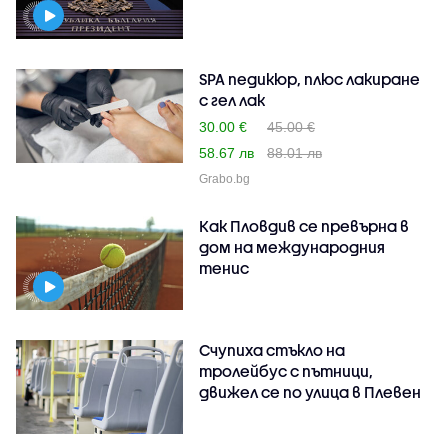
SPA педикюр, плюс лакиране
с гел лак
30.00 €
45.00 €
58.67 лв
88.01 лв
Grabo.bg
Как Пловдив се превърна в
дом на международния
тенис
Счупиха стъкло на
тролейбус с пътници,
движел се по улица в Плевен