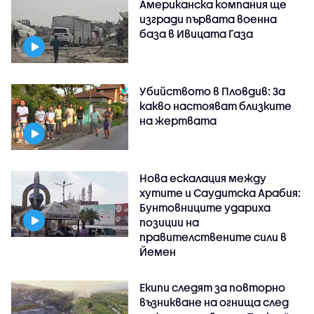
Американска компания ще
изгради първата военна
база в Ивицата Газа
Убийството в Пловдив: За
какво настояват близките
на жертвата
Нова ескалация между
хутите и Саудитска Арабия:
Бунтовниците удариха
позиции на
правителствените сили в
Йемен
Екипи следят за повторно
възникване на огнища след