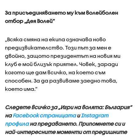
За присъединяването му към волейболен
отбор „Дея Волей“
„Всяка смяна на екипа означава ново
предизвикателство. Този път за мен е
двойно, защото президентът на новия ми
клуб е мой близък приятел. Човек, заради
когото ще дам всичко, на което съм
способен. За да развиваме заедно това,
което има.“
Следете всичко за „Игри на волята: България“
на
Facebook страницата
и
Instagram
профила
на предаването.
Припомнете си и
най-интересните моменти от предишните