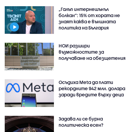
„Галъп интернешънъл
болкан“: 15% от хората не
знаят каква е външната
политика на България
НОИ разшири
възможностите за
получаване на обезщетения
Осъдиха Meta да плати
рекордните 942 млн. долара
заради вредите върху деца
Задава ли се бурна
политическа есен?