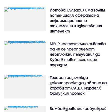
Йотова: България има голям
потенциал в сферата на
информационните
технологии и изкуствения
интелект
МВнР настоятелно съветва
да не се предприемат
неотложни пътувания до
Куба, в това число с цел
туризъм
Техеран разглежда
законопроект за забрана на
кораби от САЩ и Израел в
Ормузкия проток
Бомба взриви микробус край