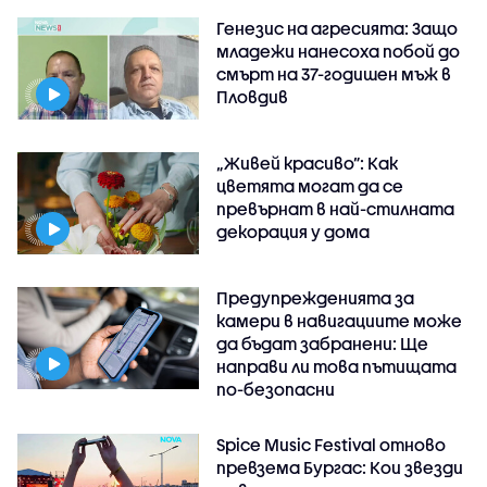
Генезис на агресията: Защо
младежи нанесоха побой до
смърт на 37-годишен мъж в
Пловдив
„Живей красиво”: Как
цветята могат да се
превърнат в най-стилната
декорация у дома
Предупрежденията за
камери в навигациите може
да бъдат забранени: Ще
направи ли това пътищата
по-безопасни
Spice Music Festival отново
превзема Бургас: Кои звезди