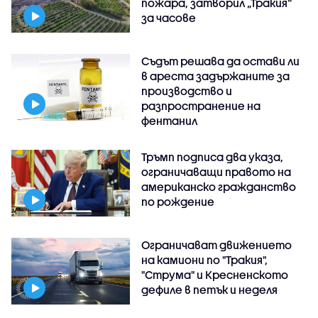
пожара, затворил „Тракия“
за часове
Съдът решава да остави ли
в ареста задържаните за
производство и
разпространение на
фентанил
Тръмп подписа два указа,
ограничаващи правото на
американско гражданство
по рождение
Ограничават движението
на камиони по "Тракия",
"Струма" и Кресненското
дефиле в петък и неделя