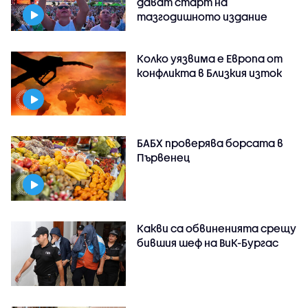
дават старт на
тазгодишното издание
Колко уязвима е Европа от
конфликта в Близкия изток
БАБХ проверява борсата в
Първенец
Какви са обвиненията срещу
бившия шеф на ВиК-Бургас