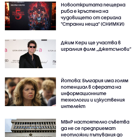
Новооткритата пещерна
риба е кръстена на
чудовището от сериала
"Странни неща" (СНИМКИ)
Джим Кери ще участва в
игралния филм „Джетсънови“
Йотова: България има голям
потенциал в сферата на
информационните
технологии и изкуствения
интелект
МВнР настоятелно съветва
да не се предприемат
неотложни пътувания до