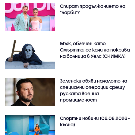
Спират продължанието на
"Барби"?
Мъж, облечен като
Смъртта, се качи на покрива
на болница в Уелс (СНИМКА)
Зеленски обяви началото на
специални операции срещу
руската военна
промишленост
Спортни новини (06.08.2026 -
късна)