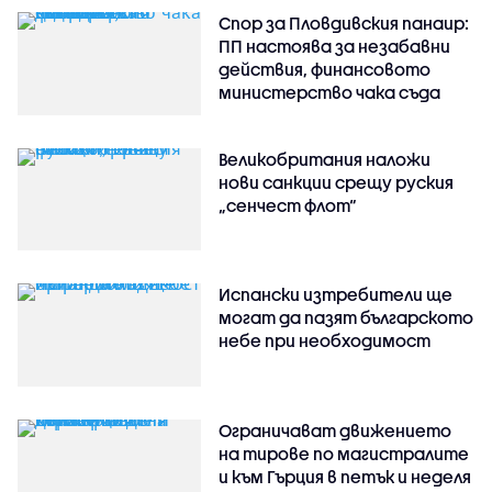
Спор за Пловдивския панаир:
ПП настоява за незабавни
действия, финансовото
министерство чака съда
Великобритания наложи
нови санкции срещу руския
„сенчест флот“
Испански изтребители ще
могат да пазят българското
небе при необходимост
Ограничават движението
на тирове по магистралите
и към Гърция в петък и неделя