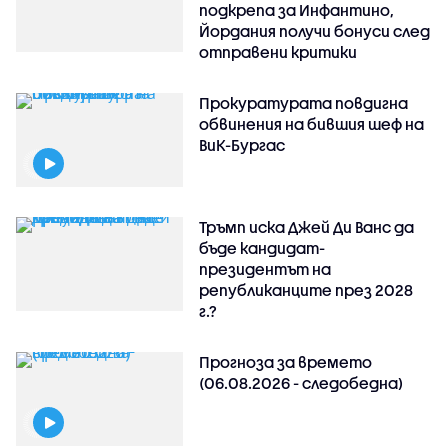
подкрепа за Инфантино,
Йордания получи бонуси след
отправени критики
Прокуратурата повдигна
обвинения на бившия шеф на
ВиК-Бургас
Тръмп иска Джей Ди Ванс да
бъде кандидат-
президентът на
републиканците през 2028
г.?
Прогноза за времето
(06.08.2026 - следобедна)