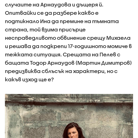
случаите на Арнаудова и дъщеря й.
Опитвайки се да разбере какво е
подтикнало Ина да премине на тъмната
страна, той взима присърце
несправедливото обвинение срещу Михаела
и решава да подкрепи 17-годишното момиче в
тежката ситуация. Срещата на Пелев с
бащата Тодор Арнаудов (Мартин Димитров)
предизвиква сблъсък на характери, но с
какъв изход ще е?