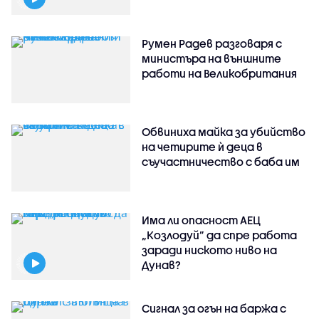
Румен Радев разговаря с
министъра на външните
работи на Великобритания
Обвиниха майка за убийство
на четирите ѝ деца в
съучастничество с баба им
Има ли опасност АЕЦ
„Козлодуй” да спре работа
заради ниското ниво на
Дунав?
Сигнал за огън на баржа с