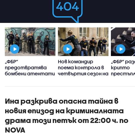
„ФБР“
Нов командир
„ФБР“ ра
предотвратява
поема контрола в
крипто
бомбени атентати
четвъртия сезон на
престъпл
„ФБР:
Международни
разследвания“
Ина разкрива опасна тайна в
новия епизод на криминалната
драма този петък от 22:00 ч. по
NOVA