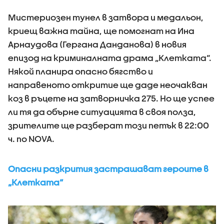
Мистериозен тунел в затвора и медальон,
криещ важна тайна, ще помогнат на Ина
Арнаудова (Гергана Данданова) в новия
епизод на криминалната драма „Клетката“.
Някой планира опасно бягство и
направеното откритие ще даде неочакван
коз в ръцете на затворничка 275. Но ще успее
ли тя да обърне ситуацията в своя полза,
зрителите ще разберат този петък в 22:00
ч. по NOVA.
Опасни разкрития застрашават героите в
„Клетката“