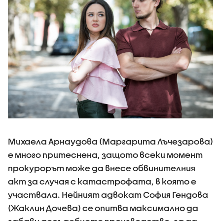
Михаела Арнаудова (Маргарита Лъчезарова)
е много притеснена, защото всеки момент
прокурорът може да внесе обвинителния
акт за случая с катастрофата, в която е
участвала. Нейният адвокат София Гендова
(Жаклин Дочева) се опитва максимално да