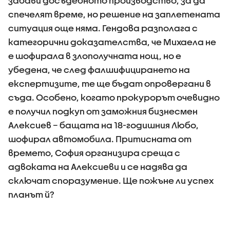
забави досъдебното производство, за да
спечелят време, но решение на заплетената
ситуация още няма. Гендова разполага с
категорични доказателства, че Михаела не
е шофирала в злополучната нощ, но е
убедена, че след фалшифицирането на
експертизите, те ще бъдат опровергани в
съда. Особено, когато прокурорът очевидно
е получил подкуп от заможния бизнесмен
Алексиев – бащата на 18-годишния Любо,
шофирал автомобила. Притисната от
времето, София организира среща с
адвоката на Алексиеви и се надява да
сключат споразумение. Ще пожъне ли успех
планът й?