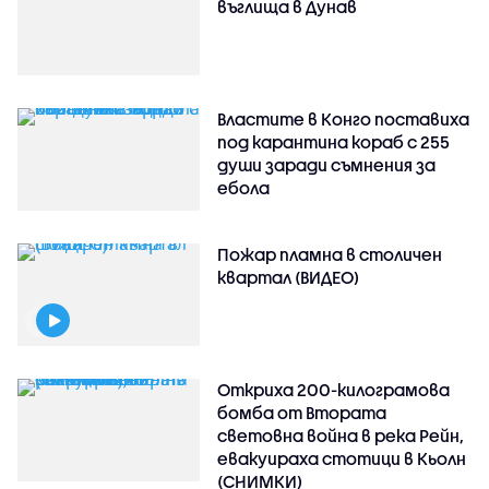
въглища в Дунав
Властите в Конго поставиха
под карантина кораб с 255
души заради съмнения за
ебола
Пожар пламна в столичен
квартал (ВИДЕО)
Откриха 200-килограмова
бомба от Втората
световна война в река Рейн,
евакуираха стотици в Кьолн
(СНИМКИ)