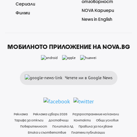
отговорност
Сериали
NOVA Кариери
Филми
News in English
МОБИЛНОТО ПРИЛОЖЕНИЕ НА NOVA.BG
Четете ни в Google News
Реклама
Реклама избори 2026
Разпространение на канали
Тарифа за откъси
Доставчици
Контакти
Общи условия
Поверителност
Политика ЛД
Правила за ползване
Етика и съответствие
Платени публикации