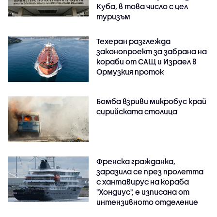
Куба, в това число с цел
туризъм
Техеран разглежда
законопроект за забрана на
кораби от САЩ и Израел в
Ормузкия проток
Бомба взриви микробус край
сирийската столица
Френска гражданка,
заразила се през пролетта
с хантавирус на кораба
"Хондиус", е изписана от
интензивното отделение