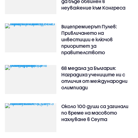
да бъде обвинен в
неуважение към Конгреса
Вицепремиерът Пулев:
Привличането на
инвестиции е ключов
приоритет за
правителството
68 медала за България:
Наградиха учениците ни с
отличия от международни
олимпиади
Около 100 души са загинали
по време на масовото
нахлуване в Сеута