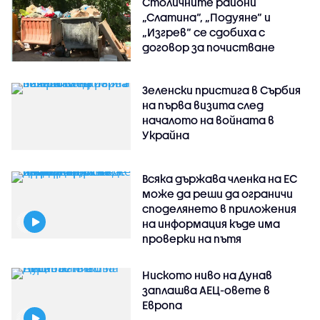
Столичните райони
„Слатина“, „Подуяне“ и
„Изгрев“ се сдобиха с
договор за почистване
Зеленски пристига в Сърбия
на първа визита след
началото на войната в
Украйна
Всяка държава членка на ЕС
може да реши да ограничи
споделянето в приложения
на информация къде има
проверки на пътя
Ниското ниво на Дунав
заплашва АЕЦ-овете в
Европа