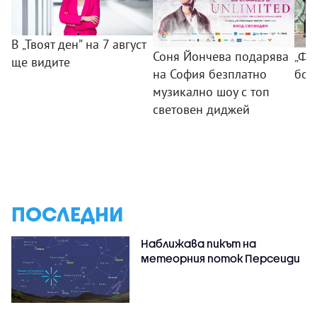
В „Твоят ден” на 7 август
Соня Йончева подарява
„ФБ
ще видите
на София безплатно
бом
музикално шоу с топ
световен диджей
ПОСЛЕДНИ
Наближава пикът на
метеорния поток Персеиди