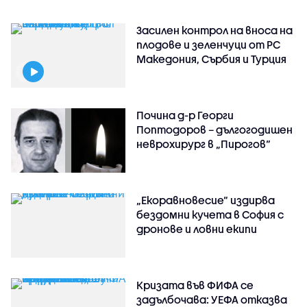
Засилен контрол на вноса на
плодове и зеленчуци от РС
Македония, Сърбия и Турция
Почина д-р Георги
Поптодоров – дългогодишен
неврохирург в „Пирогов“
„Екоравновесие“ издирва
бездомни кучета в София с
дронове и ловни екипи
Кризата във ФИФА се
задълбочава: УЕФА отказва