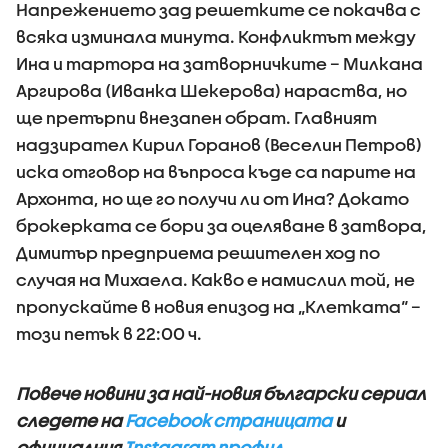
Напрежението зад решетките се покачва с
всяка изминала минута. Конфликтът между
Ина и тартора на затворничките – Милкана
Аргирова (Иванка Шекерова) нараства, но
ще претърпи внезапен обрат. Главният
надзирател Кирил Горанов (Веселин Петров)
иска отговор на въпроса къде са парите на
Архонта, но ще го получи ли от Ина? Докато
брокерката се бори за оцеляване в затвора,
Димитър предприема решителен ход по
случая на Михаела. Какво е намислил той, не
пропускайте в новия епизод на „Клетката“ –
този петък в 22:00 ч.
Повече новини за най-новия български сериал
следете на
Facebook страницата
и
официалния
Instagram профил
.