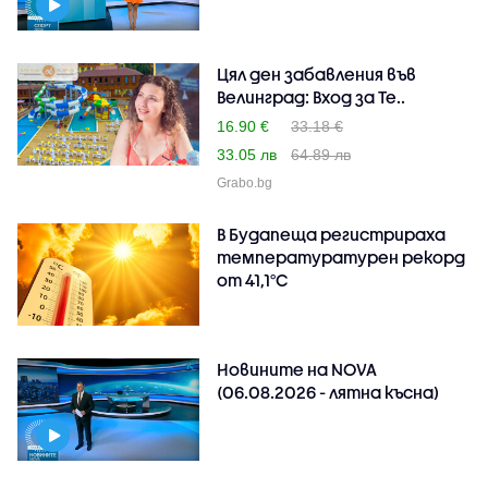
Цял ден забавления във
Велинград: Вход за Те..
16.90 €
33.18 €
33.05 лв
64.89 лв
Grabo.bg
В Будапеща регистрираха
температуратурен рекорд
от 41,1°C
Новините на NOVA
(06.08.2026 - лятна късна)